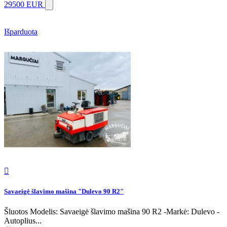
29500 EUR
Išparduota

Savaeigė šlavimo mašina "Dulevo 90 R2"
Šluotos Modelis: Savaeigė šlavimo mašina 90 R2 -Markė: Dulevo -
Autoplius...