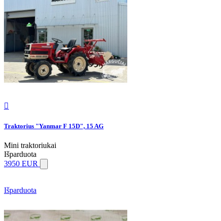

Traktorius "Yanmar F 15D", 15 AG
Mini traktoriukai
Išparduota
3950 EUR
Išparduota