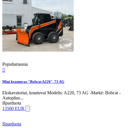
Populiariausia

Mini krautuvas "Bobcat A220", 73 AG
Ekskavatoriai, krautuvai Modelis: A220, 73 AG -Markė: Bobcat -
Autoplius...
Išparduota
13500 EUR
Išparduota