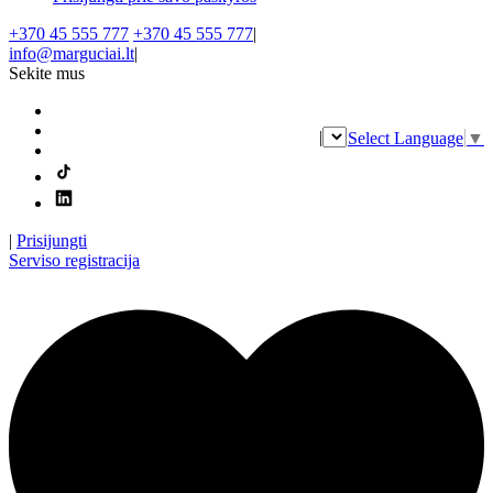
+370 45 555 777
+370 45 555 777
|
info@marguciai.lt
|
Sekite mus
|
Select Language
▼
|
Prisijungti
Serviso registracija