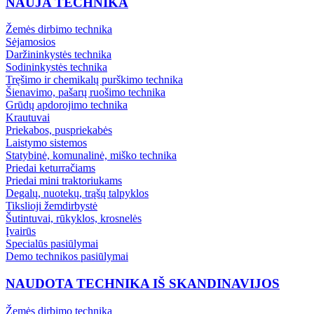
NAUJA TECHNIKA
Žemės dirbimo technika
Sėjamosios
Daržininkystės technika
Sodininkystės technika
Tręšimo ir chemikalų purškimo technika
Šienavimo, pašarų ruošimo technika
Grūdų apdorojimo technika
Krautuvai
Priekabos, puspriekabės
Laistymo sistemos
Statybinė, komunalinė, miško technika
Priedai keturračiams
Priedai mini traktoriukams
Degalų, nuotekų, trąšų talpyklos
Tikslioji žemdirbystė
Šutintuvai, rūkyklos, krosnelės
Įvairūs
Specialūs pasiūlymai
Demo technikos pasiūlymai
NAUDOTA TECHNIKA IŠ SKANDINAVIJOS
Žemės dirbimo technika