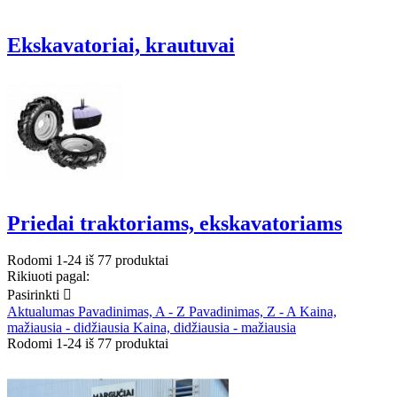
Ekskavatoriai, krautuvai
Priedai traktoriams, ekskavatoriams
Rodomi 1-24 iš 77 produktai
Rikiuoti pagal:
Pasirinkti

Aktualumas
Pavadinimas, A - Z
Pavadinimas, Z - A
Kaina,
mažiausia - didžiausia
Kaina, didžiausia - mažiausia
Rodomi 1-24 iš 77 produktai