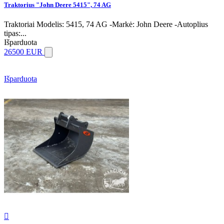
Traktorius "John Deere 5415", 74 AG
Traktoriai Modelis: 5415, 74 AG -Markė: John Deere -Autoplius
tipas:...
Išparduota
26500 EUR
Išparduota
