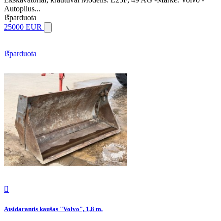
Autoplius...
Išparduota
25000 EUR
Išparduota

Atsidarantis kaušas "Volvo", 1,8 m.