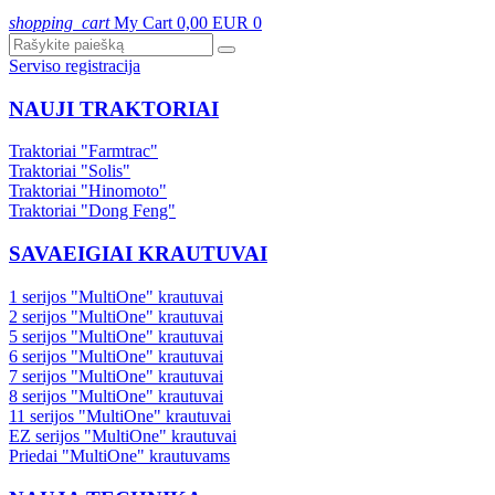
shopping_cart
My Cart
0,00 EUR
0
Serviso registracija
NAUJI TRAKTORIAI
Traktoriai "Farmtrac"
Traktoriai "Solis"
Traktoriai "Hinomoto"
Traktoriai "Dong Feng"
SAVAEIGIAI KRAUTUVAI
1 serijos "MultiOne" krautuvai
2 serijos "MultiOne" krautuvai
5 serijos "MultiOne" krautuvai
6 serijos "MultiOne" krautuvai
7 serijos "MultiOne" krautuvai
8 serijos "MultiOne" krautuvai
11 serijos "MultiOne" krautuvai
EZ serijos "MultiOne" krautuvai
Priedai "MultiOne" krautuvams