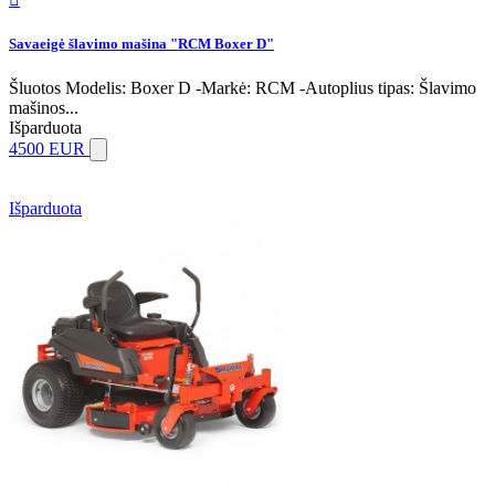
Savaeigė šlavimo mašina "RCM Boxer D"
Šluotos Modelis: Boxer D -Markė: RCM -Autoplius tipas: Šlavimo
mašinos...
Išparduota
4500 EUR
Išparduota