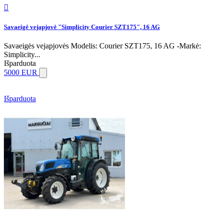

Savaeigė vejapjovė "Simplicity Courier SZT175", 16 AG
Savaeigės vejapjovės Modelis: Courier SZT175, 16 AG -Markė:
Simplicity...
Išparduota
5000 EUR
Išparduota