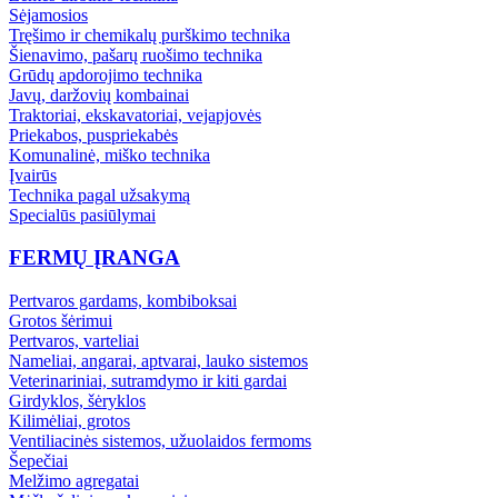
Sėjamosios
Tręšimo ir chemikalų purškimo technika
Šienavimo, pašarų ruošimo technika
Grūdų apdorojimo technika
Javų, daržovių kombainai
Traktoriai, ekskavatoriai, vejapjovės
Priekabos, puspriekabės
Komunalinė, miško technika
Įvairūs
Technika pagal užsakymą
Specialūs pasiūlymai
FERMŲ ĮRANGA
Pertvaros gardams, kombiboksai
Grotos šėrimui
Pertvaros, varteliai
Nameliai, angarai, aptvarai, lauko sistemos
Veterinariniai, sutramdymo ir kiti gardai
Girdyklos, šėryklos
Kilimėliai, grotos
Ventiliacinės sistemos, užuolaidos fermoms
Šepečiai
Melžimo agregatai