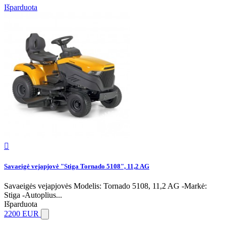
Išparduota

Savaeigė vejapjovė "Stiga Tornado 5108", 11,2 AG
Savaeigės vejapjovės Modelis: Tornado 5108, 11,2 AG -Markė:
Stiga -Autoplius...
Išparduota
2200 EUR