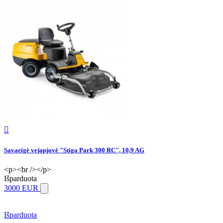

Savaeigė vejapjovė "Stiga Park 300 RC", 10,9 AG
<p><br /></p>
Išparduota
3000 EUR
Išparduota