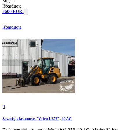
Stiga...
Išparduota
2600 EUR
Išparduota

Savaeigis krautuvas "Volvo L25F", 49 AG
Ekskavatoriai, krautuvai Modelis: L25F, 49 AG -Markė: Volvo -