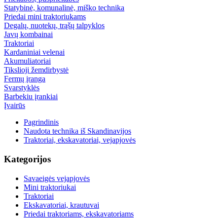
Statybinė, komunalinė, miško technika
Priedai mini traktoriukams
Degalų, nuotekų, trąšų talpyklos
Javų kombainai
Traktoriai
Kardaniniai velenai
Akumuliatoriai
Tikslioji žemdirbystė
Fermų įranga
Svarstyklės
Barbekiu įrankiai
Įvairūs
Pagrindinis
Naudota technika iš Skandinavijos
Traktoriai, ekskavatoriai, vejapjovės
Kategorijos
Savaeigės vejapjovės
Mini traktoriukai
Traktoriai
Ekskavatoriai, krautuvai
Priedai traktoriams, ekskavatoriams