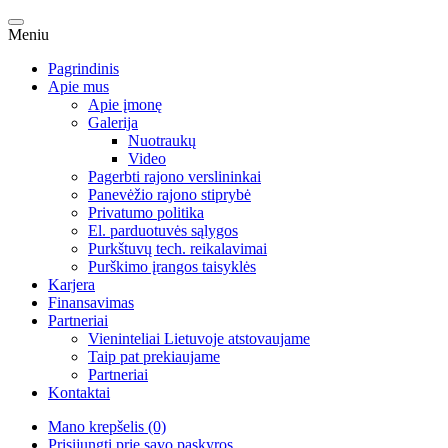
Meniu
Pagrindinis
Apie mus
Apie įmonę
Galerija
Nuotraukų
Video
Pagerbti rajono verslininkai
Panevėžio rajono stiprybė
Privatumo politika
El. parduotuvės sąlygos
Purkštuvų tech. reikalavimai
Purškimo įrangos taisyklės
Karjera
Finansavimas
Partneriai
Vieninteliai Lietuvoje atstovaujame
Taip pat prekiaujame
Partneriai
Kontaktai
Mano krepšelis (0)
Prisijungti prie savo paskyros