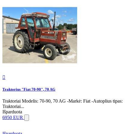

Traktorius "Fiat 70-90", 70 AG
Traktoriai Modelis: 70-90, 70 AG -Markė: Fiat -Autoplius tipas:
Traktoriai...
Išparduota
6950 EUR
Išparduota