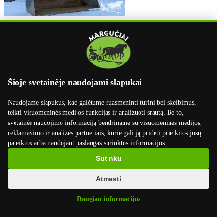

Kaušas "Quicke", 1,8 m.
Priedai traktoriams, ekskavatoriams Modelis: 1,8 m. -Markė:
Šioje svetainėje naudojami slapukai
Quicke...
Išparduota
Naudojame slapukus, kad galėtume suasmeninti turinį bei skelbimus,
650 EUR
teikti visuomeninės medijos funkcijas ir analizuoti srautą. Be to,
svetainės naudojimo informaciją bendriname su visuomeninės medijos,
Išparduota
reklamavimo ir analizės partneriais, kurie gali ją pridėti prie kitos jūsų
pateiktos arba naudojant paslaugas surinktos informacijos.
Sutinku
Atmesti
Daugiau informacijos