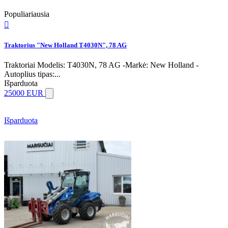
Populiariausia

Traktorius "New Holland T4030N", 78 AG
Traktoriai Modelis: T4030N, 78 AG -Markė: New Holland -
Autoplius tipas:...
Išparduota
25000 EUR
Išparduota