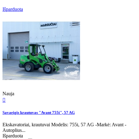
Išparduota
Nauja

Savaeigis krautuvas "Avant 755i", 57 AG
Ekskavatoriai, krautuvai Modelis: 755i, 57 AG -Markė: Avant -
Autoplius...
Išparduota