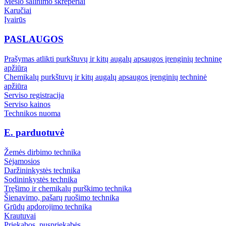
Mėšlo šalinimo skreperiai
Karučiai
Įvairūs
PASLAUGOS
Prašymas atlikti purkštuvų ir kitų augalų apsaugos įrenginių techninę
apžiūrą
Chemikalų purkštuvų ir kitų augalų apsaugos įrenginių techninė
apžiūra
Serviso registracija
Serviso kainos
Technikos nuoma
E. parduotuvė
Žemės dirbimo technika
Sėjamosios
Daržininkystės technika
Sodininkystės technika
Tręšimo ir chemikalų purškimo technika
Šienavimo, pašarų ruošimo technika
Grūdų apdorojimo technika
Krautuvai
Priekabos, puspriekabės