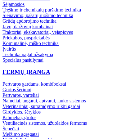
Sėjamosios
Tręšimo ir chemikalų purškimo technika
Šienavimo, pašarų ruošimo technika
Grūdų apdorojimo technika
Javų, daržovių kombainai
Traktoriai, ekskavatoriai, vejapjovės
Priekabos, puspriekabės
Komunalinė, miško technika
Įvairūs
Technika pagal užsakymą
Specialūs pasiūlymai
FERMŲ ĮRANGA
Pertvaros gardams, kombiboksai
Grotos šėrimui
Pertvaros, varteliai
Nameliai, angarai, aptvarai, lauko sistemos
Veterinariniai, sutramdymo ir kiti gardai
Girdyklos, šėryklos
Kilimėliai, grotos
Ventiliacinės sistemos, užuolaidos fermoms
Šepečiai
Melžimo agregatai