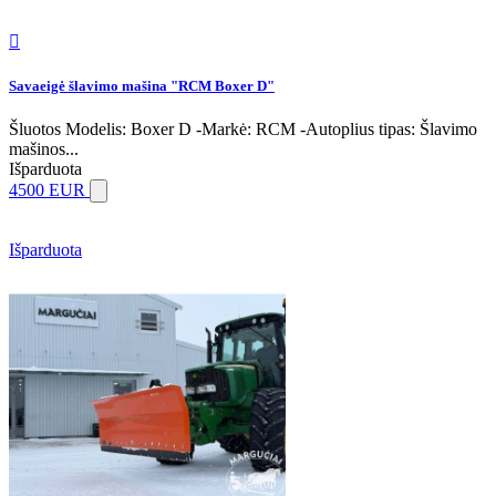

Savaeigė šlavimo mašina "RCM Boxer D"
Šluotos Modelis: Boxer D -Markė: RCM -Autoplius tipas: Šlavimo
mašinos...
Išparduota
4500 EUR
Išparduota