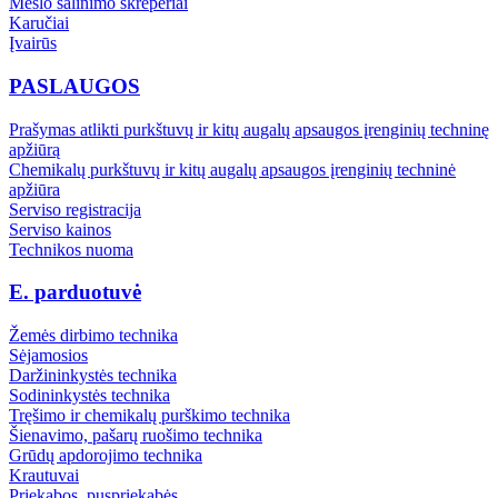
Mėšlo šalinimo skreperiai
Karučiai
Įvairūs
PASLAUGOS
Prašymas atlikti purkštuvų ir kitų augalų apsaugos įrenginių techninę
apžiūrą
Chemikalų purkštuvų ir kitų augalų apsaugos įrenginių techninė
apžiūra
Serviso registracija
Serviso kainos
Technikos nuoma
E. parduotuvė
Žemės dirbimo technika
Sėjamosios
Daržininkystės technika
Sodininkystės technika
Tręšimo ir chemikalų purškimo technika
Šienavimo, pašarų ruošimo technika
Grūdų apdorojimo technika
Krautuvai
Priekabos, puspriekabės