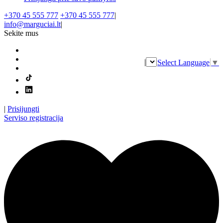
+370 45 555 777
+370 45 555 777
|
info@marguciai.lt
|
Sekite mus
|
Select Language
▼
|
Prisijungti
Serviso registracija