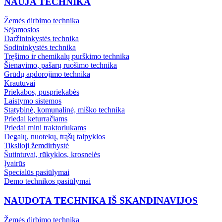
NAUJA TECHNIKA
Žemės dirbimo technika
Sėjamosios
Daržininkystės technika
Sodininkystės technika
Tręšimo ir chemikalų purškimo technika
Šienavimo, pašarų ruošimo technika
Grūdų apdorojimo technika
Krautuvai
Priekabos, puspriekabės
Laistymo sistemos
Statybinė, komunalinė, miško technika
Priedai keturračiams
Priedai mini traktoriukams
Degalų, nuotekų, trąšų talpyklos
Tikslioji žemdirbystė
Šutintuvai, rūkyklos, krosnelės
Įvairūs
Specialūs pasiūlymai
Demo technikos pasiūlymai
NAUDOTA TECHNIKA IŠ SKANDINAVIJOS
Žemės dirbimo technika