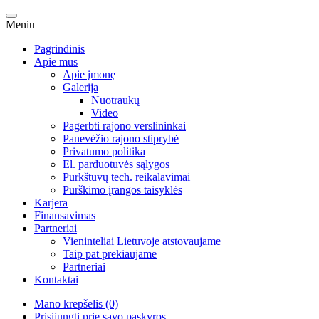
Meniu
Pagrindinis
Apie mus
Apie įmonę
Galerija
Nuotraukų
Video
Pagerbti rajono verslininkai
Panevėžio rajono stiprybė
Privatumo politika
El. parduotuvės sąlygos
Purkštuvų tech. reikalavimai
Purškimo įrangos taisyklės
Karjera
Finansavimas
Partneriai
Vieninteliai Lietuvoje atstovaujame
Taip pat prekiaujame
Partneriai
Kontaktai
Mano krepšelis (0)
Prisijungti prie savo paskyros