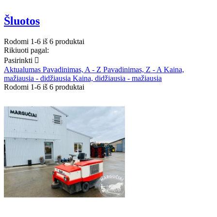
Šluotos
Rodomi 1-6 iš 6 produktai
Rikiuoti pagal:
Pasirinkti

Aktualumas
Pavadinimas, A - Z
Pavadinimas, Z - A
Kaina,
mažiausia - didžiausia
Kaina, didžiausia - mažiausia
Rodomi 1-6 iš 6 produktai