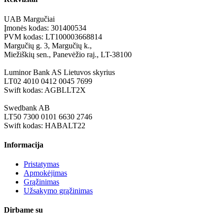
UAB Margučiai
Įmonės kodas: 301400534
PVM kodas: LT100003668814
Margučių g. 3, Margučių k.,
Miežiškių sen., Panevėžio raj., LT-38100
Luminor Bank AS Lietuvos skyrius
LT02 4010 0412 0045 7699
Swift kodas: AGBLLT2X
Swedbank AB
LT50 7300 0101 6630 2746
Swift kodas: HABALT22
Informacija
Pristatymas
Apmokėjimas
Grąžinimas
Užsakymo grąžinimas
Dirbame su