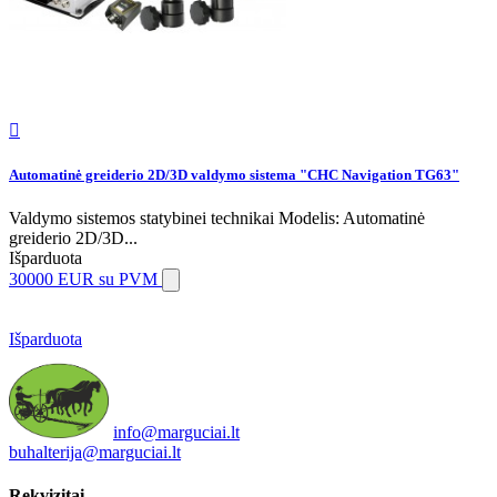

Automatinė greiderio 2D/3D valdymo sistema "CHC Navigation TG63"
Valdymo sistemos statybinei technikai Modelis: Automatinė
greiderio 2D/3D...
Išparduota
30000 EUR
su PVM
Išparduota
info@marguciai.lt
buhalterija@marguciai.lt
Rekvizitai