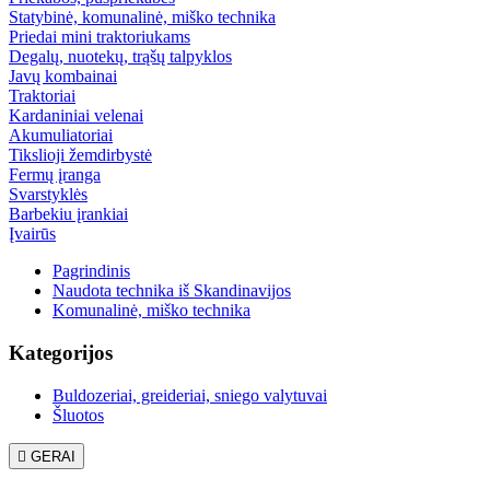
Statybinė, komunalinė, miško technika
Priedai mini traktoriukams
Degalų, nuotekų, trąšų talpyklos
Javų kombainai
Traktoriai
Kardaniniai velenai
Akumuliatoriai
Tikslioji žemdirbystė
Fermų įranga
Svarstyklės
Barbekiu įrankiai
Įvairūs
Pagrindinis
Naudota technika iš Skandinavijos
Komunalinė, miško technika
Kategorijos
Buldozeriai, greideriai, sniego valytuvai
Šluotos

GERAI