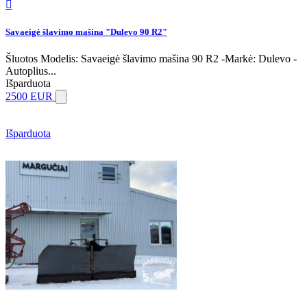

Savaeigė šlavimo mašina "Dulevo 90 R2"
Šluotos Modelis: Savaeigė šlavimo mašina 90 R2 -Markė: Dulevo -
Autoplius...
Išparduota
2500 EUR
Išparduota