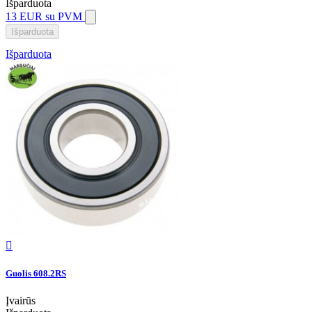
Išparduota
13 EUR
su PVM
Išparduota
Išparduota

Guolis 608.2RS
Įvairūs