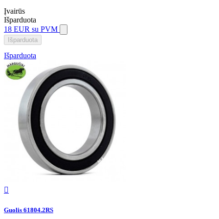
Įvairūs
Išparduota
18 EUR
su PVM
Išparduota
Išparduota

Guolis 61804.2RS