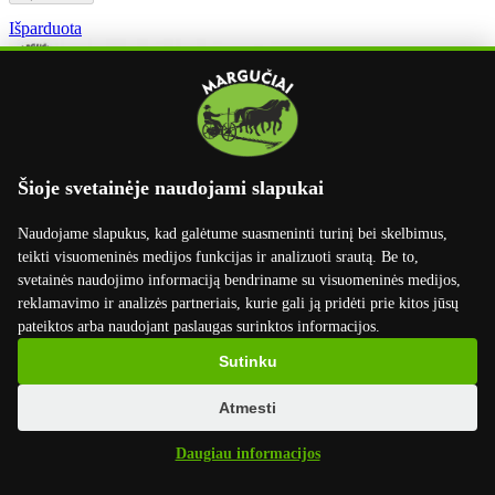
Išparduota
Šioje svetainėje naudojami slapukai
Naudojame slapukus, kad galėtume suasmeninti turinį bei skelbimus,
teikti visuomeninės medijos funkcijas ir analizuoti srautą. Be to,
svetainės naudojimo informaciją bendriname su visuomeninės medijos,
reklamavimo ir analizės partneriais, kurie gali ją pridėti prie kitos jūsų
pateiktos arba naudojant paslaugas surinktos informacijos.

Sutinku
Guolis 22212.933
Atmesti
Įvairūs
Išparduota
Daugiau informacijos
62 EUR
su PVM
Išparduota