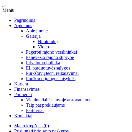
Meniu
Pagrindinis
Apie mus
Apie įmonę
Galerija
Nuotraukų
Video
Pagerbti rajono verslininkai
Panevėžio rajono stiprybė
Privatumo politika
El. parduotuvės sąlygos
Purkštuvų tech. reikalavimai
Purškimo įrangos taisyklės
Karjera
Finansavimas
Partneriai
Vieninteliai Lietuvoje atstovaujame
Taip pat prekiaujame
Partneriai
Kontaktai
Mano krepšelis (0)
Prisijungti prie savo paskyros