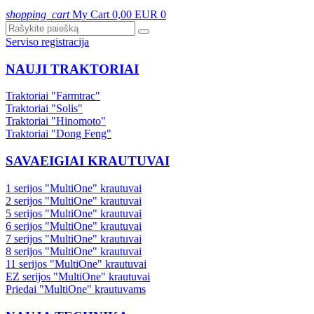
shopping_cart
My Cart
0,00 EUR
0
Serviso registracija
NAUJI TRAKTORIAI
Traktoriai "Farmtrac"
Traktoriai "Solis"
Traktoriai "Hinomoto"
Traktoriai "Dong Feng"
SAVAEIGIAI KRAUTUVAI
1 serijos "MultiOne" krautuvai
2 serijos "MultiOne" krautuvai
5 serijos "MultiOne" krautuvai
6 serijos "MultiOne" krautuvai
7 serijos "MultiOne" krautuvai
8 serijos "MultiOne" krautuvai
11 serijos "MultiOne" krautuvai
EZ serijos "MultiOne" krautuvai
Priedai "MultiOne" krautuvams