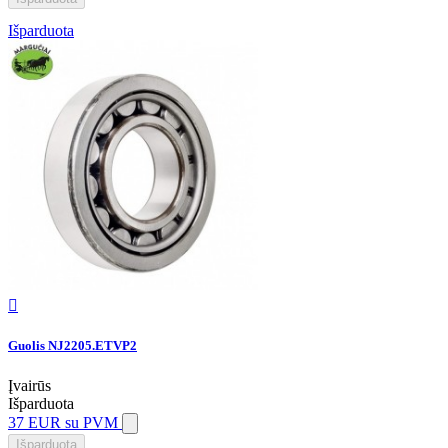
Išparduota

Guolis NJ2205.ETVP2
Įvairūs
Išparduota
37 EUR
su PVM
Išparduota