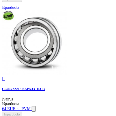
Išparduota

Guolis 22213.KMW33+H313
Įvairūs
Išparduota
64 EUR
su PVM
Išparduota