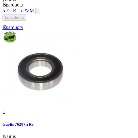
Išparduota
5 EUR
su PVM
Išparduota
Išparduota

Guolis 76207.2RS
Įvairūs