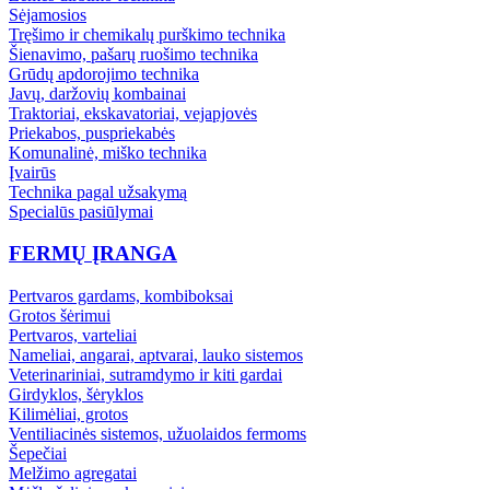
Sėjamosios
Tręšimo ir chemikalų purškimo technika
Šienavimo, pašarų ruošimo technika
Grūdų apdorojimo technika
Javų, daržovių kombainai
Traktoriai, ekskavatoriai, vejapjovės
Priekabos, puspriekabės
Komunalinė, miško technika
Įvairūs
Technika pagal užsakymą
Specialūs pasiūlymai
FERMŲ ĮRANGA
Pertvaros gardams, kombiboksai
Grotos šėrimui
Pertvaros, varteliai
Nameliai, angarai, aptvarai, lauko sistemos
Veterinariniai, sutramdymo ir kiti gardai
Girdyklos, šėryklos
Kilimėliai, grotos
Ventiliacinės sistemos, užuolaidos fermoms
Šepečiai
Melžimo agregatai