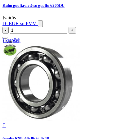
Kuhn guoliavietė su guoliu 6205DU
Įvairūs
16 EUR
su PVM
-
+
Į krepšelį
1 vnt.

Guolis 6208 40x86.600x18