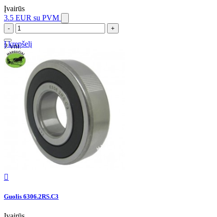
Įvairūs
3.5 EUR
su PVM
-
+
Į krepšelį
2 vnt.

Guolis 6306.2RS.C3
Įvairūs