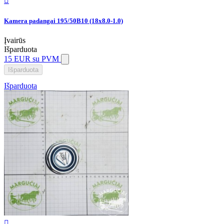

Kamera padangai 195/50B10 (18x8.0-1.0)
Įvairūs
Išparduota
15 EUR
su PVM
Išparduota
Išparduota
