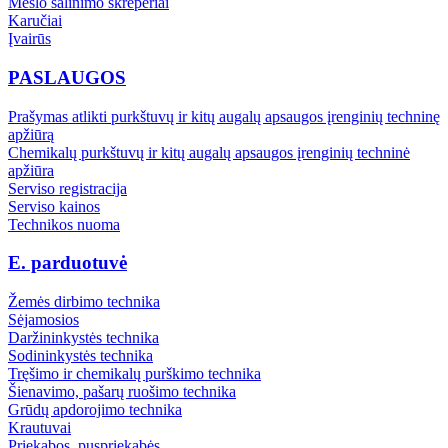
Mėšlo šalinimo skreperiai
Karučiai
Įvairūs
PASLAUGOS
Prašymas atlikti purkštuvų ir kitų augalų apsaugos įrenginių techninę
apžiūrą
Chemikalų purkštuvų ir kitų augalų apsaugos įrenginių techninė
apžiūra
Serviso registracija
Serviso kainos
Technikos nuoma
E. parduotuvė
Žemės dirbimo technika
Sėjamosios
Daržininkystės technika
Sodininkystės technika
Tręšimo ir chemikalų purškimo technika
Šienavimo, pašarų ruošimo technika
Grūdų apdorojimo technika
Krautuvai
Priekabos, puspriekabės