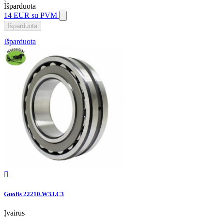
Išparduota
14 EUR
su PVM
Išparduota
Išparduota

Guolis 22210.W33.C3
Įvairūs