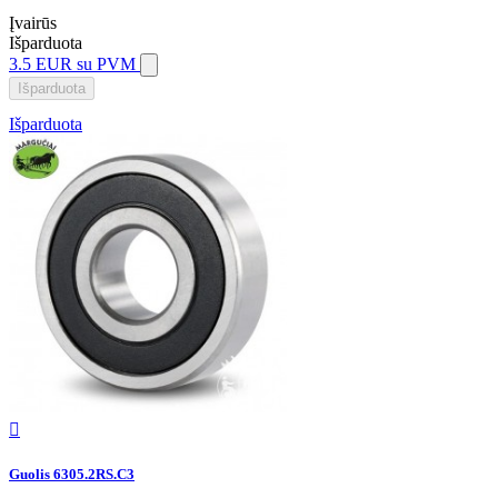
Įvairūs
Išparduota
3.5 EUR
su PVM
Išparduota
Išparduota

Guolis 6305.2RS.C3