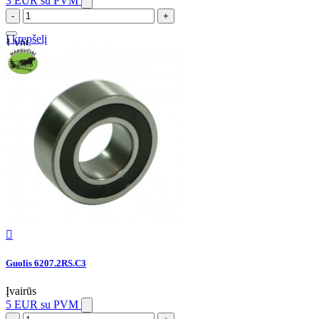
3 EUR
su PVM
-
+
Į krepšelį
1 vnt.

Guolis 6207.2RS.C3
Įvairūs
5 EUR
su PVM