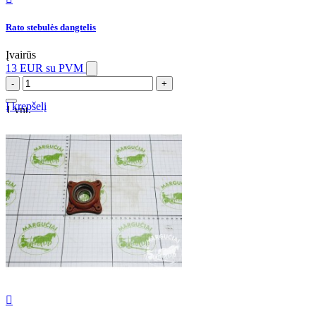
Rato stebulės dangtelis
Įvairūs
13 EUR
su PVM
-
+
Į krepšelį
1 vnt.
