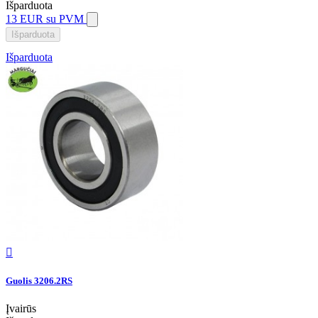
Išparduota
13 EUR
su PVM
Išparduota
Išparduota

Guolis 3206.2RS
Įvairūs