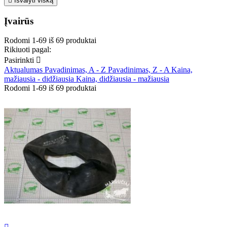

Išvalyti viską
Įvairūs
Rodomi 1-69 iš 69 produktai
Rikiuoti pagal:
Pasirinkti

Aktualumas
Pavadinimas, A - Z
Pavadinimas, Z - A
Kaina,
mažiausia - didžiausia
Kaina, didžiausia - mažiausia
Rodomi 1-69 iš 69 produktai