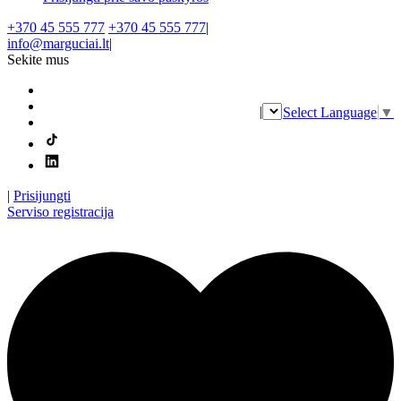
+370 45 555 777
+370 45 555 777
|
info@marguciai.lt
|
Sekite mus
|
Select Language
▼
|
Prisijungti
Serviso registracija