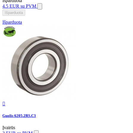
Išparduota
4.5 EUR
su PVM
Išparduota
Išparduota

Guolis 6205.2RS.C3
Įvairūs