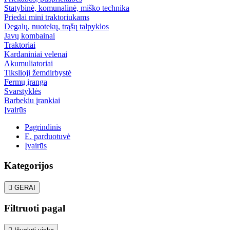
Statybinė, komunalinė, miško technika
Priedai mini traktoriukams
Degalų, nuotekų, trąšų talpyklos
Javų kombainai
Traktoriai
Kardaniniai velenai
Akumuliatoriai
Tikslioji žemdirbystė
Fermų įranga
Svarstyklės
Barbekiu įrankiai
Įvairūs
Pagrindinis
E. parduotuvė
Įvairūs
Kategorijos

GERAI
Filtruoti pagal