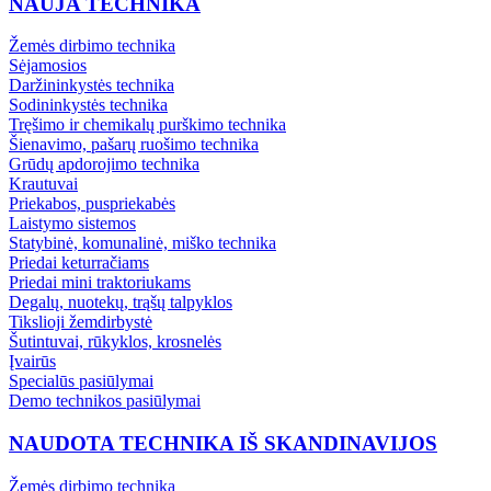
NAUJA TECHNIKA
Žemės dirbimo technika
Sėjamosios
Daržininkystės technika
Sodininkystės technika
Tręšimo ir chemikalų purškimo technika
Šienavimo, pašarų ruošimo technika
Grūdų apdorojimo technika
Krautuvai
Priekabos, puspriekabės
Laistymo sistemos
Statybinė, komunalinė, miško technika
Priedai keturračiams
Priedai mini traktoriukams
Degalų, nuotekų, trąšų talpyklos
Tikslioji žemdirbystė
Šutintuvai, rūkyklos, krosnelės
Įvairūs
Specialūs pasiūlymai
Demo technikos pasiūlymai
NAUDOTA TECHNIKA IŠ SKANDINAVIJOS
Žemės dirbimo technika