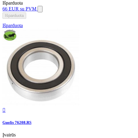
Išparduota
66 EUR
su PVM
Išparduota
Išparduota

Guolis 76208.RS
Įvairūs