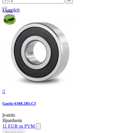
-
+
Į krepšelį
5 vnt.

Guolis 6308.2RS.C3
Įvairūs
Išparduota
11 EUR
su PVM
Išparduota