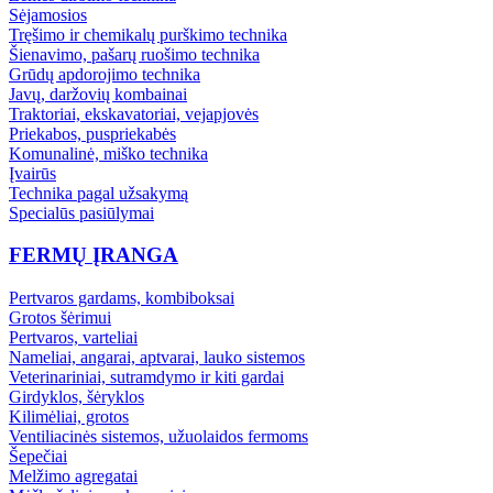
Sėjamosios
Tręšimo ir chemikalų purškimo technika
Šienavimo, pašarų ruošimo technika
Grūdų apdorojimo technika
Javų, daržovių kombainai
Traktoriai, ekskavatoriai, vejapjovės
Priekabos, puspriekabės
Komunalinė, miško technika
Įvairūs
Technika pagal užsakymą
Specialūs pasiūlymai
FERMŲ ĮRANGA
Pertvaros gardams, kombiboksai
Grotos šėrimui
Pertvaros, varteliai
Nameliai, angarai, aptvarai, lauko sistemos
Veterinariniai, sutramdymo ir kiti gardai
Girdyklos, šėryklos
Kilimėliai, grotos
Ventiliacinės sistemos, užuolaidos fermoms
Šepečiai
Melžimo agregatai