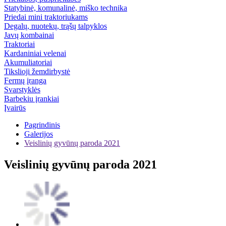
Statybinė, komunalinė, miško technika
Priedai mini traktoriukams
Degalų, nuotekų, trąšų talpyklos
Javų kombainai
Traktoriai
Kardaniniai velenai
Akumuliatoriai
Tikslioji žemdirbystė
Fermų įranga
Svarstyklės
Barbekiu įrankiai
Įvairūs
Pagrindinis
Galerijos
Veislinių gyvūnų paroda 2021
Veislinių gyvūnų paroda 2021