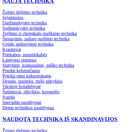
NAUJA TECHNIKA
Žemės dirbimo technika
Sėjamosios
Daržininkystės technika
Sodininkystės technika
Tręšimo ir chemikalų purškimo technika
Šienavimo, pašarų ruošimo technika
Grūdų apdorojimo technika
Krautuvai
Priekabos, puspriekabės
Laistymo sistemos
Statybinė, komunalinė, miško technika
Priedai keturračiams
Priedai mini traktoriukams
Degalų, nuotekų, trąšų talpyklos
Tikslioji žemdirbystė
Šutintuvai, rūkyklos, krosnelės
Įvairūs
Specialūs pasiūlymai
Demo technikos pasiūlymai
NAUDOTA TECHNIKA IŠ SKANDINAVIJOS
Žemės dirbimo technika