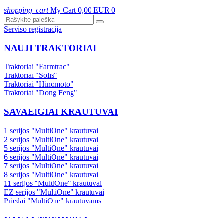
shopping_cart
My Cart
0,00 EUR
0
Serviso registracija
NAUJI TRAKTORIAI
Traktoriai "Farmtrac"
Traktoriai "Solis"
Traktoriai "Hinomoto"
Traktoriai "Dong Feng"
SAVAEIGIAI KRAUTUVAI
1 serijos "MultiOne" krautuvai
2 serijos "MultiOne" krautuvai
5 serijos "MultiOne" krautuvai
6 serijos "MultiOne" krautuvai
7 serijos "MultiOne" krautuvai
8 serijos "MultiOne" krautuvai
11 serijos "MultiOne" krautuvai
EZ serijos "MultiOne" krautuvai
Priedai "MultiOne" krautuvams