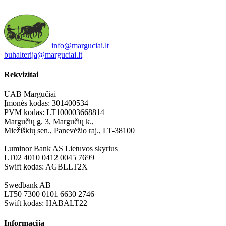
info@marguciai.lt
buhalterija@marguciai.lt
Rekvizitai
UAB Margučiai
Įmonės kodas: 301400534
PVM kodas: LT100003668814
Margučių g. 3, Margučių k.,
Miežiškių sen., Panevėžio raj., LT-38100
Luminor Bank AS Lietuvos skyrius
LT02 4010 0412 0045 7699
Swift kodas: AGBLLT2X
Swedbank AB
LT50 7300 0101 6630 2746
Swift kodas: HABALT22
Informacija