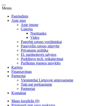
Meniu
Pagrindinis
Apie mus
Apie įmonę
Galerija
Nuotraukų
Video
Pagerbti rajono verslininkai
Panevėžio rajono stiprybė
Privatumo politika
El. parduotuvės sąlygos
Purkštuvų tech. reikalavimai
Purškimo įrangos taisyklės
Karjera
Finansavimas
Partneriai
Vieninteliai Lietuvoje atstovaujame
Taip pat prekiaujame
Partneriai
Kontaktai
Mano krepšelis (0)
Prisijungti prie savo paskyros