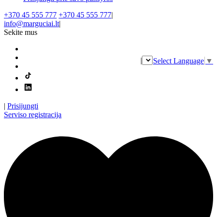
+370 45 555 777
+370 45 555 777
|
info@marguciai.lt
|
Sekite mus
|
Select Language
▼
|
Prisijungti
Serviso registracija