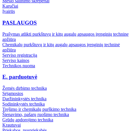
Mėšlo šalinimo skreperiai
Karučiai
Įvairūs
PASLAUGOS
Prašymas atlikti purkštuvų ir kitų augalų apsaugos įrenginių techninę
apžiūrą
Chemikalų purkštuvų ir kitų augalų apsaugos įrenginių techninė
apžiūra
Serviso registracija
Serviso kainos
Technikos nuoma
E. parduotuvė
Žemės dirbimo technika
Sėjamosios
Daržininkystės technika
Sodininkystės technika
Tręšimo ir chemikalų purškimo technika
Šienavimo, pašarų ruošimo technika
Grūdų apdorojimo technika
Krautuvai
Priekabos, puspriekabės