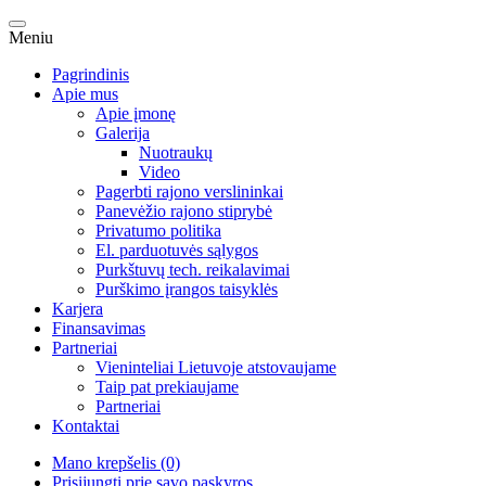
Meniu
Pagrindinis
Apie mus
Apie įmonę
Galerija
Nuotraukų
Video
Pagerbti rajono verslininkai
Panevėžio rajono stiprybė
Privatumo politika
El. parduotuvės sąlygos
Purkštuvų tech. reikalavimai
Purškimo įrangos taisyklės
Karjera
Finansavimas
Partneriai
Vieninteliai Lietuvoje atstovaujame
Taip pat prekiaujame
Partneriai
Kontaktai
Mano krepšelis (0)
Prisijungti prie savo paskyros