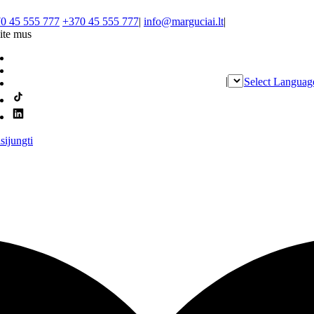
0 45 555 777
+370 45 555 777
|
info@marguciai.lt
|
ite mus
|
Select Languag
isijungti