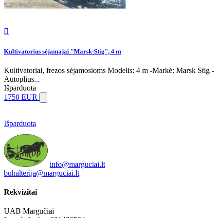

Kultivatorius sėjamajai "Marsk-Stig", 4 m
Kultivatoriai, frezos sėjamosioms Modelis: 4 m -Markė: Marsk Stig -
Autoplius...
Išparduota
1750 EUR
Išparduota
info@marguciai.lt
buhalterija@marguciai.lt
Rekvizitai
UAB Margučiai