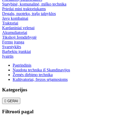
Statybinė, komunalinė, miško technika
Priedai mini traktoriukams
Degalų, nuotekų, trąšų talpyklos
Javų kombainai
Traktoriai
Kardaniniai velenai
Akumuliatoriai
Tikslioji žemdirbystė
Fermų įranga
Svarstyklės
Barbekiu įrankiai
Įvairūs
Pagrindinis
Naudota technika iš Skandinavijos
Žemės dirbimo technika
Kultivatoriai, frezos sėjamosioms
Kategorijos

GERAI
Filtruoti pagal