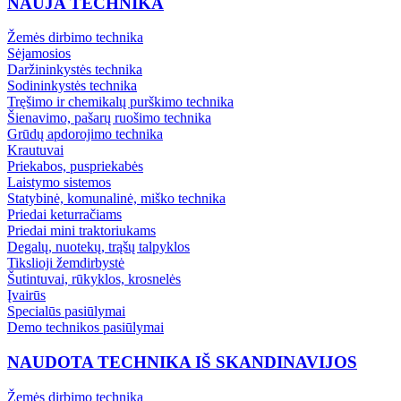
NAUJA TECHNIKA
Žemės dirbimo technika
Sėjamosios
Daržininkystės technika
Sodininkystės technika
Tręšimo ir chemikalų purškimo technika
Šienavimo, pašarų ruošimo technika
Grūdų apdorojimo technika
Krautuvai
Priekabos, puspriekabės
Laistymo sistemos
Statybinė, komunalinė, miško technika
Priedai keturračiams
Priedai mini traktoriukams
Degalų, nuotekų, trąšų talpyklos
Tikslioji žemdirbystė
Šutintuvai, rūkyklos, krosnelės
Įvairūs
Specialūs pasiūlymai
Demo technikos pasiūlymai
NAUDOTA TECHNIKA IŠ SKANDINAVIJOS
Žemės dirbimo technika