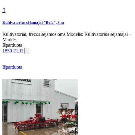

Kultivatorius sėjamajai "Befa", 3 m
Kultivatoriai, frezos sėjamosioms Modelis: Kultivatorius sėjamajai -
Markė:...
Išparduota
1850 EUR
Išparduota