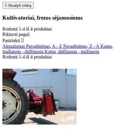

Išvalyti viską
Kultivatoriai, frezos sėjamosioms
Rodomi 1-4 iš 4 produktai
Rikiuoti pagal:
Pasirinkti

Aktualumas
Pavadinimas, A - Z
Pavadinimas, Z - A
Kaina,
mažiausia - didžiausia
Kaina, didžiausia - mažiausia
Rodomi 1-4 iš 4 produktai