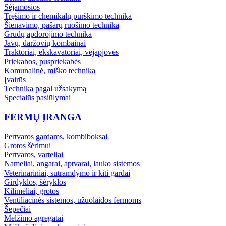
Sėjamosios
Tręšimo ir chemikalų purškimo technika
Šienavimo, pašarų ruošimo technika
Grūdų apdorojimo technika
Javų, daržovių kombainai
Traktoriai, ekskavatoriai, vejapjovės
Priekabos, puspriekabės
Komunalinė, miško technika
Įvairūs
Technika pagal užsakymą
Specialūs pasiūlymai
FERMŲ ĮRANGA
Pertvaros gardams, kombiboksai
Grotos šėrimui
Pertvaros, varteliai
Nameliai, angarai, aptvarai, lauko sistemos
Veterinariniai, sutramdymo ir kiti gardai
Girdyklos, šėryklos
Kilimėliai, grotos
Ventiliacinės sistemos, užuolaidos fermoms
Šepečiai
Melžimo agregatai