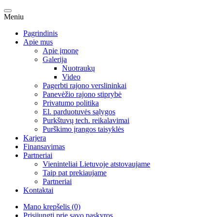
Meniu
Pagrindinis
Apie mus
Apie įmonę
Galerija
Nuotraukų
Video
Pagerbti rajono verslininkai
Panevėžio rajono stiprybė
Privatumo politika
El. parduotuvės sąlygos
Purkštuvų tech. reikalavimai
Purškimo įrangos taisyklės
Karjera
Finansavimas
Partneriai
Vieninteliai Lietuvoje atstovaujame
Taip pat prekiaujame
Partneriai
Kontaktai
Mano krepšelis (0)
Prisijungti prie savo paskyros