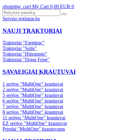
shopping_cart
My Cart
0,00 EUR
0
Serviso registracija
NAUJI TRAKTORIAI
Traktoriai "Farmtrac"
Traktoriai "Solis"
Traktoriai "Hinomoto"
Traktoriai "Dong Feng"
SAVAEIGIAI KRAUTUVAI
1 serijos "MultiOne" krautuvai
2 serijos "MultiOne" krautuvai
5 serijos "MultiOne" krautuvai
6 serijos "MultiOne" krautuvai
7 serijos "MultiOne" krautuvai
8 serijos "MultiOne" krautuvai
11 serijos "MultiOne" krautuvai
EZ serijos "MultiOne" krautuvai
Priedai "MultiOne" krautuvams