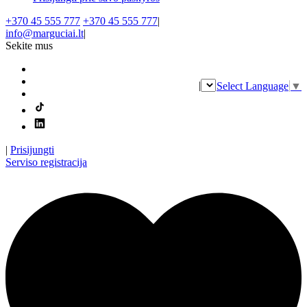
+370 45 555 777
+370 45 555 777
|
info@marguciai.lt
|
Sekite mus
|
Select Language
▼
|
Prisijungti
Serviso registracija