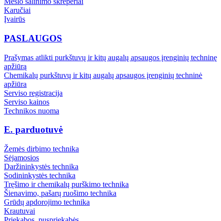
Mėšlo šalinimo skreperiai
Karučiai
Įvairūs
PASLAUGOS
Prašymas atlikti purkštuvų ir kitų augalų apsaugos įrenginių techninę
apžiūrą
Chemikalų purkštuvų ir kitų augalų apsaugos įrenginių techninė
apžiūra
Serviso registracija
Serviso kainos
Technikos nuoma
E. parduotuvė
Žemės dirbimo technika
Sėjamosios
Daržininkystės technika
Sodininkystės technika
Tręšimo ir chemikalų purškimo technika
Šienavimo, pašarų ruošimo technika
Grūdų apdorojimo technika
Krautuvai
Priekabos, puspriekabės