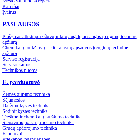
Mėšlo šalinimo skreperiai
Karučiai
Įvairūs
PASLAUGOS
Prašymas atlikti purkštuvų ir kitų augalų apsaugos įrenginių techninę
apžiūrą
Chemikalų purkštuvų ir kitų augalų apsaugos įrenginių techninė
apžiūra
Serviso registracija
Serviso kainos
Technikos nuoma
E. parduotuvė
Žemės dirbimo technika
Sėjamosios
Daržininkystės technika
Sodininkystės technika
Tręšimo ir chemikalų purškimo technika
Šienavimo, pašarų ruošimo technika
Grūdų apdorojimo technika
Krautuvai
Priekabos, puspriekabės