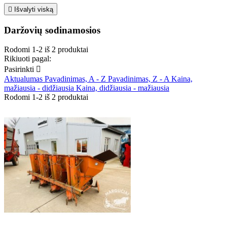

Išvalyti viską
Daržovių sodinamosios
Rodomi 1-2 iš 2 produktai
Rikiuoti pagal:
Pasirinkti

Aktualumas
Pavadinimas, A - Z
Pavadinimas, Z - A
Kaina,
mažiausia - didžiausia
Kaina, didžiausia - mažiausia
Rodomi 1-2 iš 2 produktai