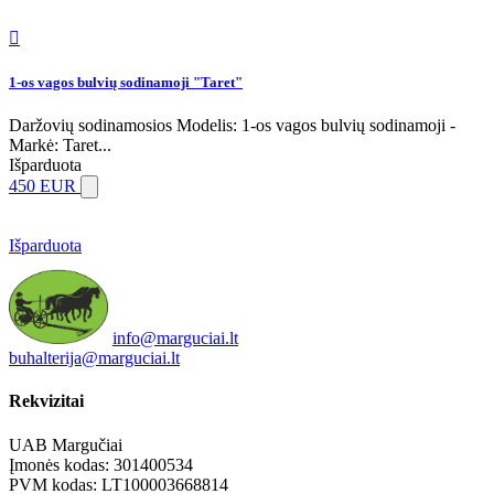

1-os vagos bulvių sodinamoji "Taret"
Daržovių sodinamosios Modelis: 1-os vagos bulvių sodinamoji -
Markė: Taret...
Išparduota
450 EUR
Išparduota
info@marguciai.lt
buhalterija@marguciai.lt
Rekvizitai
UAB Margučiai
Įmonės kodas: 301400534
PVM kodas: LT100003668814