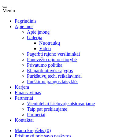
Meniu
Pagrindinis
Apie mus
Apie įmonę
Galerija
Nuotraukų
Video
Pagerbti rajono verslininkai
Panevėžio rajono stiprybė
Privatumo politika
El. parduotuvės sąlygos
Purkštuvų tech. reikalavimai
Purškimo įrangos taisyklės
Karjera
Finansavimas
Partneriai
Vieninteliai Lietuvoje atstovaujame
Taip pat prekiaujame
Partneriai
Kontaktai
Mano krepšelis (0)
Prisijungti prie savo paskyros