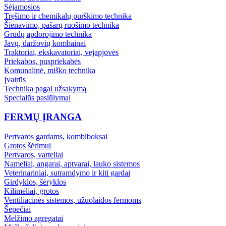
Sėjamosios
Tręšimo ir chemikalų purškimo technika
Šienavimo, pašarų ruošimo technika
Grūdų apdorojimo technika
Javų, daržovių kombainai
Traktoriai, ekskavatoriai, vejapjovės
Priekabos, puspriekabės
Komunalinė, miško technika
Įvairūs
Technika pagal užsakymą
Specialūs pasiūlymai
FERMŲ ĮRANGA
Pertvaros gardams, kombiboksai
Grotos šėrimui
Pertvaros, varteliai
Nameliai, angarai, aptvarai, lauko sistemos
Veterinariniai, sutramdymo ir kiti gardai
Girdyklos, šėryklos
Kilimėliai, grotos
Ventiliacinės sistemos, užuolaidos fermoms
Šepečiai
Melžimo agregatai