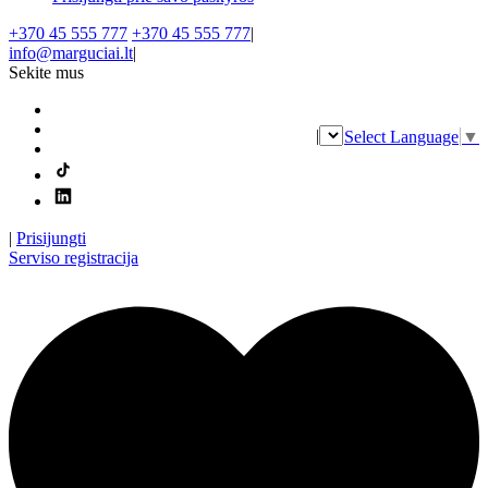
+370 45 555 777
+370 45 555 777
|
info@marguciai.lt
|
Sekite mus
|
Select Language
▼
|
Prisijungti
Serviso registracija