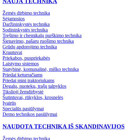
NAUJA TECHNIKA
Žemės dirbimo technika
Sėjamosios
Daržininkystės technika
Sodininkystės technika
Tręšimo ir chemikalų purškimo technika
Šienavimo, pašarų ruošimo technika
Grūdų apdorojimo technika
Krautuvai
Priekabos, puspriekabės
Laistymo sistemos
Statybinė, komunalinė, miško technika
Priedai keturračiams
Priedai mini traktoriukams
Degalų, nuotekų, trąšų talpyklos
Tikslioji žemdirbystė
Šutintuvai, rūkyklos, krosnelės
Įvairūs
Specialūs pasiūlymai
Demo technikos pasiūlymai
NAUDOTA TECHNIKA IŠ SKANDINAVIJOS
Žemės dirbimo technika