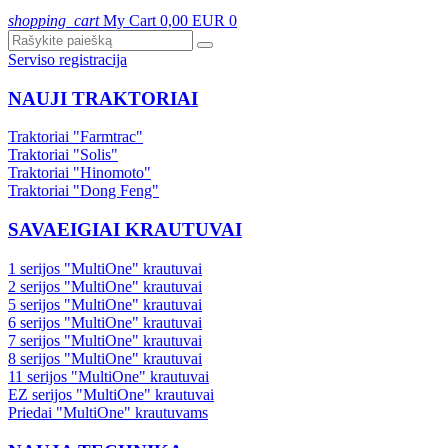
shopping_cart
My Cart
0,00 EUR
0
Serviso registracija
NAUJI TRAKTORIAI
Traktoriai "Farmtrac"
Traktoriai "Solis"
Traktoriai "Hinomoto"
Traktoriai "Dong Feng"
SAVAEIGIAI KRAUTUVAI
1 serijos "MultiOne" krautuvai
2 serijos "MultiOne" krautuvai
5 serijos "MultiOne" krautuvai
6 serijos "MultiOne" krautuvai
7 serijos "MultiOne" krautuvai
8 serijos "MultiOne" krautuvai
11 serijos "MultiOne" krautuvai
EZ serijos "MultiOne" krautuvai
Priedai "MultiOne" krautuvams