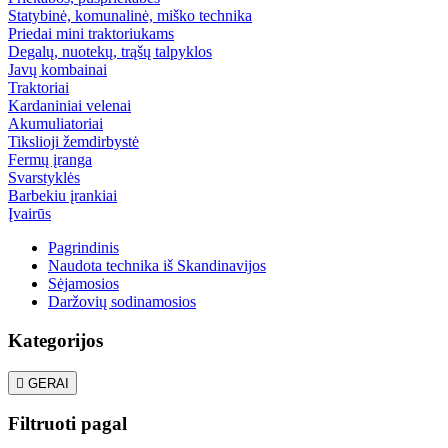
Statybinė, komunalinė, miško technika
Priedai mini traktoriukams
Degalų, nuotekų, trąšų talpyklos
Javų kombainai
Traktoriai
Kardaniniai velenai
Akumuliatoriai
Tikslioji žemdirbystė
Fermų įranga
Svarstyklės
Barbekiu įrankiai
Įvairūs
Pagrindinis
Naudota technika iš Skandinavijos
Sėjamosios
Daržovių sodinamosios
Kategorijos

GERAI
Filtruoti pagal