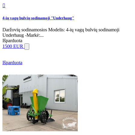

4-ių vagų bulvių sodinamoji "Underhaug"
Daržovių sodinamosios Modelis: 4-ių vagų bulvių sodinamoji
Underhaug -Markė:...
Išparduota
1500 EUR
Išparduota