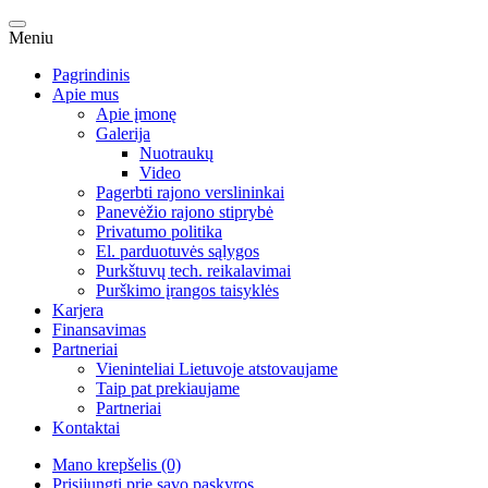
Meniu
Pagrindinis
Apie mus
Apie įmonę
Galerija
Nuotraukų
Video
Pagerbti rajono verslininkai
Panevėžio rajono stiprybė
Privatumo politika
El. parduotuvės sąlygos
Purkštuvų tech. reikalavimai
Purškimo įrangos taisyklės
Karjera
Finansavimas
Partneriai
Vieninteliai Lietuvoje atstovaujame
Taip pat prekiaujame
Partneriai
Kontaktai
Mano krepšelis (0)
Prisijungti prie savo paskyros