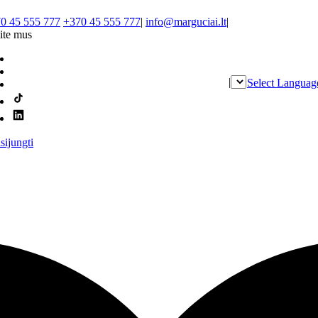
0 45 555 777
+370 45 555 777
|
info@marguciai.lt
|
ite mus
|
Select Languag
isijungti