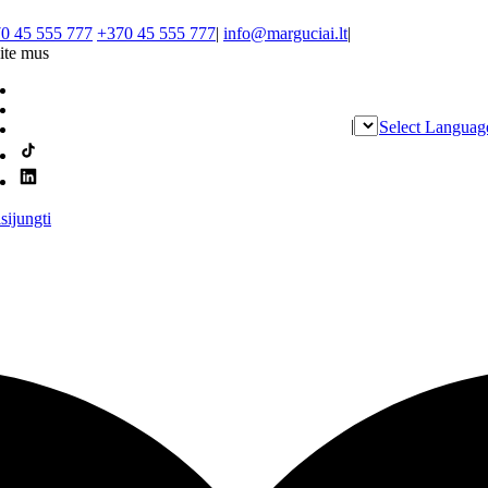
0 45 555 777
+370 45 555 777
|
info@marguciai.lt
|
ite mus
|
Select Languag
isijungti