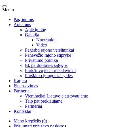
Meniu
Pagrindinis
Apie mus
Apie įmonę
Galerija
Nuotraukų
Video
Pagerbti rajono verslininkai
Panevėžio rajono stiprybė
Privatumo politika
El. parduotuvės sąlygos
Purkštuvų tech. reikalavimai
Purškimo įrangos taisyklės
Karjera
Finansavimas
Partneriai
Vieninteliai Lietuvoje atstovaujame
Taip pat prekiaujame
Partneriai
Kontaktai
Mano krepšelis (0)
Prisijungti prie savo paskyros