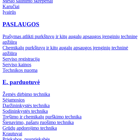
Mėšlo šalinimo skreperiai
Karučiai
Įvairūs
PASLAUGOS
Prašymas atlikti purkštuvų ir kitų augalų apsaugos įrenginių techninę
apžiūrą
Chemikalų purkštuvų ir kitų augalų apsaugos įrenginių techninė
apžiūra
Serviso registracija
Serviso kainos
Technikos nuoma
E. parduotuvė
Žemės dirbimo technika
Sėjamosios
Daržininkystės technika
Sodininkystės technika
Tręšimo ir chemikalų purškimo technika
Šienavimo, pašarų ruošimo technika
Grūdų apdorojimo technika
Krautuvai
Priekabos, puspriekabės