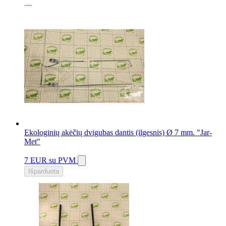
7 vnt.
Ekologinių akėčių dvigubas dantis (ilgesnis) Ø 7 mm. "Jar-
Met"
7 EUR
su PVM
Išparduota