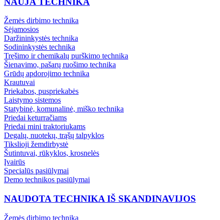
NAUJA TECHNIKA
Žemės dirbimo technika
Sėjamosios
Daržininkystės technika
Sodininkystės technika
Tręšimo ir chemikalų purškimo technika
Šienavimo, pašarų ruošimo technika
Grūdų apdorojimo technika
Krautuvai
Priekabos, puspriekabės
Laistymo sistemos
Statybinė, komunalinė, miško technika
Priedai keturračiams
Priedai mini traktoriukams
Degalų, nuotekų, trąšų talpyklos
Tikslioji žemdirbystė
Šutintuvai, rūkyklos, krosnelės
Įvairūs
Specialūs pasiūlymai
Demo technikos pasiūlymai
NAUDOTA TECHNIKA IŠ SKANDINAVIJOS
Žemės dirbimo technika