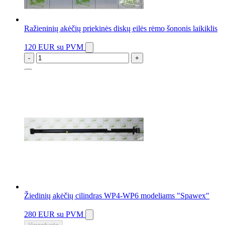
Ražieninių akėčių priekinės diskų eilės rėmo šononis laikiklis
120 EUR
su PVM
-
+
2 vnt.
Žiedinių akėčių cilindras WP4-WP6 modeliams "Spawex"
280 EUR
su PVM