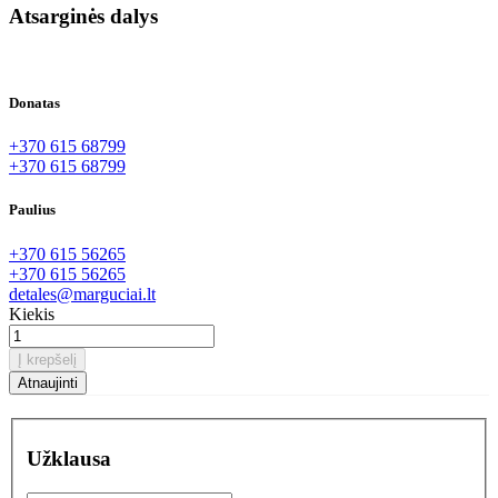
Atsarginės dalys
Donatas
+370 615 68799
+370 615 68799
Paulius
+370 615 56265
+370 615 56265
detales@marguciai.lt
Kiekis
Į krepšelį
Užklausa