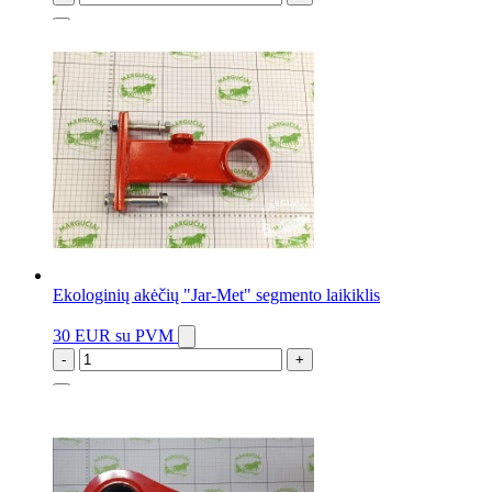
20 vnt.
Ekologinių akėčių "Jar-Met" segmento laikiklis
30 EUR
su PVM
-
+
6 vnt.