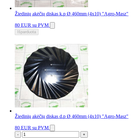
Žiedinių akėčių diskas k.p Ø 460mm (4x10) "Agro-Masz"
80 EUR
su PVM
Išparduota
Žiedinių akėčių diskas d.p Ø 460mm (4x10) "Agro-Masz"
80 EUR
su PVM
-
+