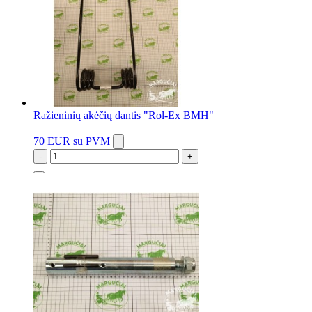
Ražieninių akėčių dantis "Rol-Ex BMH"
70 EUR
su PVM
-
+
9 vnt.