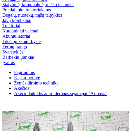
Statybinė, komunalinė, miško technika
Priedai mini traktoriukams
Degalų, nuotekų, trąšų talpyklos
Javų kombainai
Traktoriai
Kardaniniai velenai
Akumuliatoriai
Tikslioji žemdirbystė
Fermų įranga
Svarstyklės
Barbekiu įrankiai
Įvairūs
Pagrindinis
E. parduotuvė
Žemės dirbimo technika
Akėčios
Akėčiu laikiklis antro derliaus sėjamajai "Armasz"