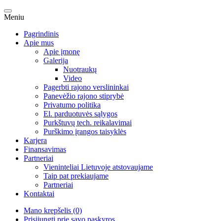
Meniu
Pagrindinis
Apie mus
Apie įmonę
Galerija
Nuotraukų
Video
Pagerbti rajono verslininkai
Panevėžio rajono stiprybė
Privatumo politika
El. parduotuvės sąlygos
Purkštuvų tech. reikalavimai
Purškimo įrangos taisyklės
Karjera
Finansavimas
Partneriai
Vieninteliai Lietuvoje atstovaujame
Taip pat prekiaujame
Partneriai
Kontaktai
Mano krepšelis (0)
Prisijungti prie savo paskyros