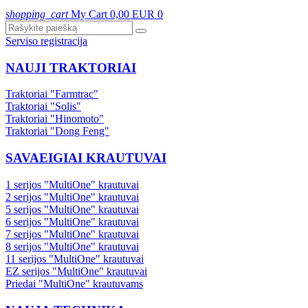
shopping_cart
My Cart
0,00 EUR
0
Serviso registracija
NAUJI TRAKTORIAI
Traktoriai "Farmtrac"
Traktoriai "Solis"
Traktoriai "Hinomoto"
Traktoriai "Dong Feng"
SAVAEIGIAI KRAUTUVAI
1 serijos "MultiOne" krautuvai
2 serijos "MultiOne" krautuvai
5 serijos "MultiOne" krautuvai
6 serijos "MultiOne" krautuvai
7 serijos "MultiOne" krautuvai
8 serijos "MultiOne" krautuvai
11 serijos "MultiOne" krautuvai
EZ serijos "MultiOne" krautuvai
Priedai "MultiOne" krautuvams