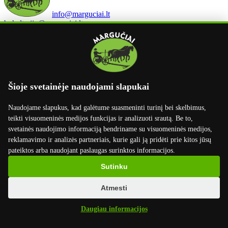
info@marguciai.lt
buhalterija@marguciai.lt
Rekvizitai
UAB Margučiai
Įmonės kodas: 301400534
PVM kodas: LT100003668814
Šioje svetainėje naudojami slapukai
Margučių g. 3, Margučių k.,
Miežiškių sen., Panevėžio raj., LT-38100
Naudojame slapukus, kad galėtume suasmeninti turinį bei skelbimus,
Luminor Bank AS Lietuvos skyrius
teikti visuomeninės medijos funkcijas ir analizuoti srautą. Be to,
LT02 4010 0412 0045 7699
svetainės naudojimo informaciją bendriname su visuomeninės medijos,
Swift kodas: AGBLLT2X
reklamavimo ir analizės partneriais, kurie gali ją pridėti prie kitos jūsų
pateiktos arba naudojant paslaugas surinktos informacijos.
Swedbank AB
LT50 7300 0101 6630 2746
Sutinku
Swift kodas: HABALT22
Atmesti
Informacija
Daugiau informacijos
Pristatymas
Apmokėjimas