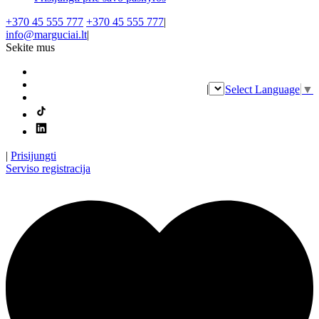
+370 45 555 777
+370 45 555 777
|
info@marguciai.lt
|
Sekite mus
|
Select Language
▼
|
Prisijungti
Serviso registracija