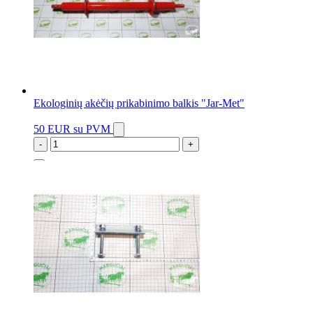
Ekologinių akėčių prikabinimo balkis "Jar-Met"
50 EUR
su PVM
-
+
1 vnt.