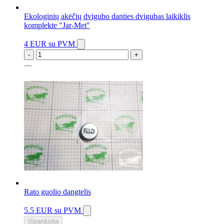
Ekologinių akėčių dvigubo danties dvigubas laikiklis
komplekte "Jar-Met"
4 EUR
su PVM
-
+
29 vnt.
Rato guolio dangtelis
5.5 EUR
su PVM
Išparduota