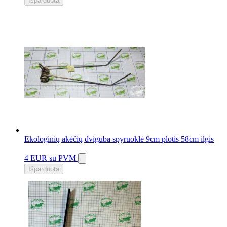
Išparduota
Ekologinių akėčių dviguba spyruoklė 9cm plotis 58cm ilgis
4 EUR
su PVM
Išparduota