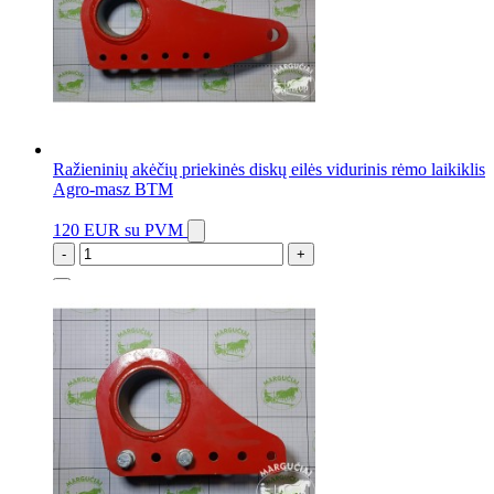
Ražieninių akėčių priekinės diskų eilės vidurinis rėmo laikiklis
Agro-masz BTM
120 EUR
su PVM
-
+
2 vnt.