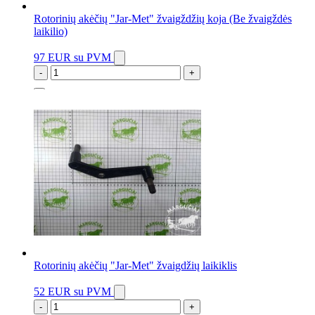
Rotorinių akėčių "Jar-Met" žvaigždžių koja (Be žvaigždės
laikilio)
97 EUR
su PVM
-
+
2 vnt.
Rotorinių akėčių "Jar-Met" žvaigdžių laikiklis
52 EUR
su PVM
-
+