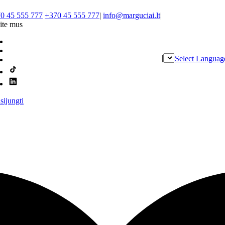
0 45 555 777
+370 45 555 777
|
info@marguciai.lt
|
ite mus
|
Select Languag
isijungti