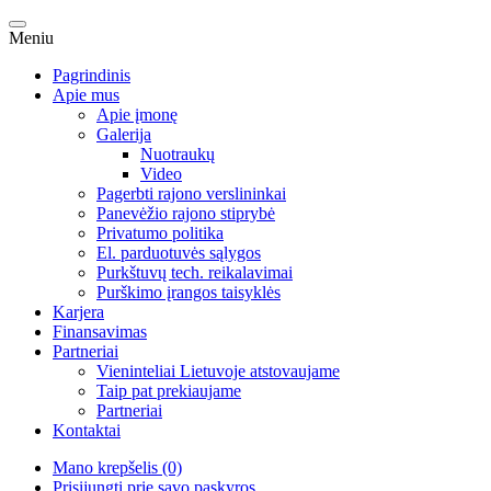
Meniu
Pagrindinis
Apie mus
Apie įmonę
Galerija
Nuotraukų
Video
Pagerbti rajono verslininkai
Panevėžio rajono stiprybė
Privatumo politika
El. parduotuvės sąlygos
Purkštuvų tech. reikalavimai
Purškimo įrangos taisyklės
Karjera
Finansavimas
Partneriai
Vieninteliai Lietuvoje atstovaujame
Taip pat prekiaujame
Partneriai
Kontaktai
Mano krepšelis (0)
Prisijungti prie savo paskyros