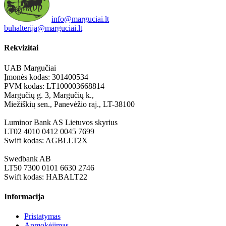
info@marguciai.lt
buhalterija@marguciai.lt
Rekvizitai
UAB Margučiai
Įmonės kodas: 301400534
PVM kodas: LT100003668814
Margučių g. 3, Margučių k.,
Miežiškių sen., Panevėžio raj., LT-38100
Luminor Bank AS Lietuvos skyrius
LT02 4010 0412 0045 7699
Swift kodas: AGBLLT2X
Swedbank AB
LT50 7300 0101 6630 2746
Swift kodas: HABALT22
Informacija
Pristatymas
Apmokėjimas