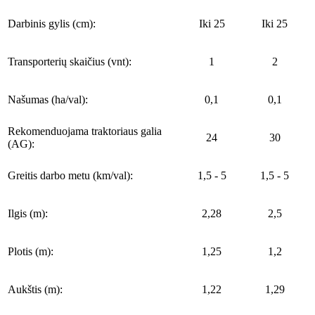
Darbinis gylis (cm):
Iki 25
Iki 25
Transporterių skaičius (vnt):
1
2
Našumas (ha/val):
0,1
0,1
Rekomenduojama traktoriaus galia
24
30
(AG):
Greitis darbo metu (km/val):
1,5 - 5
1,5 - 5
Ilgis (m):
2,28
2,5
Plotis (m):
1,25
1,2
Aukštis (m):
1,22
1,29