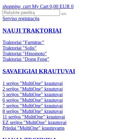
shopping_cart
My Cart
0,00 EUR
0
Serviso registracija
NAUJI TRAKTORIAI
Traktoriai "Farmtrac"
Traktoriai "Solis"
Traktoriai "Hinomoto"
Traktoriai "Dong Feng"
SAVAEIGIAI KRAUTUVAI
1 serijos "MultiOne" krautuvai
2 serijos "MultiOne" krautuvai
5 serijos "MultiOne" krautuvai
6 serijos "MultiOne" krautuvai
7 serijos "MultiOne" krautuvai
8 serijos "MultiOne" krautuvai
11 serijos "MultiOne" krautuvai
EZ serijos "MultiOne" krautuvai
Priedai "MultiOne" krautuvams