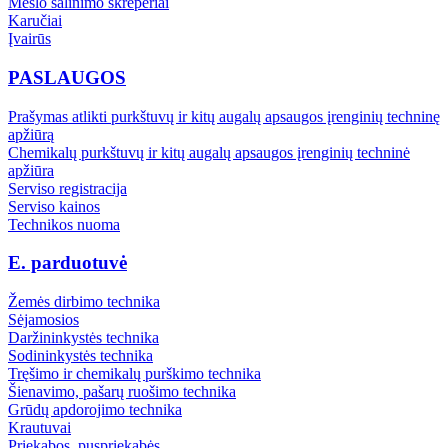
Mėšlo šalinimo skreperiai
Karučiai
Įvairūs
PASLAUGOS
Prašymas atlikti purkštuvų ir kitų augalų apsaugos įrenginių techninę
apžiūrą
Chemikalų purkštuvų ir kitų augalų apsaugos įrenginių techninė
apžiūra
Serviso registracija
Serviso kainos
Technikos nuoma
E. parduotuvė
Žemės dirbimo technika
Sėjamosios
Daržininkystės technika
Sodininkystės technika
Tręšimo ir chemikalų purškimo technika
Šienavimo, pašarų ruošimo technika
Grūdų apdorojimo technika
Krautuvai
Priekabos, puspriekabės