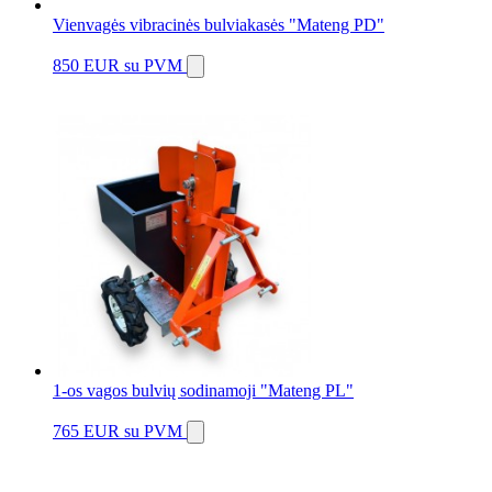
Vienvagės vibracinės bulviakasės "Mateng PD"
850 EUR
su PVM
1-os vagos bulvių sodinamoji "Mateng PL"
765 EUR
su PVM