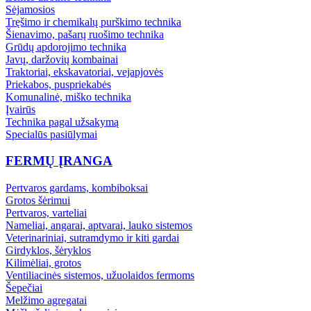
Sėjamosios
Tręšimo ir chemikalų purškimo technika
Šienavimo, pašarų ruošimo technika
Grūdų apdorojimo technika
Javų, daržovių kombainai
Traktoriai, ekskavatoriai, vejapjovės
Priekabos, puspriekabės
Komunalinė, miško technika
Įvairūs
Technika pagal užsakymą
Specialūs pasiūlymai
FERMŲ ĮRANGA
Pertvaros gardams, kombiboksai
Grotos šėrimui
Pertvaros, varteliai
Nameliai, angarai, aptvarai, lauko sistemos
Veterinariniai, sutramdymo ir kiti gardai
Girdyklos, šėryklos
Kilimėliai, grotos
Ventiliacinės sistemos, užuolaidos fermoms
Šepečiai
Melžimo agregatai