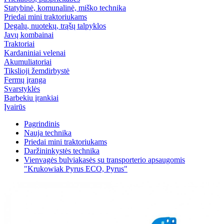
Statybinė, komunalinė, miško technika
Priedai mini traktoriukams
Degalų, nuotekų, trąšų talpyklos
Javų kombainai
Traktoriai
Kardaniniai velenai
Akumuliatoriai
Tikslioji žemdirbystė
Fermų įranga
Svarstyklės
Barbekiu įrankiai
Įvairūs
Pagrindinis
Nauja technika
Priedai mini traktoriukams
Daržininkystės technika
Vienvagės bulviakasės su transporterio apsaugomis
"Krukowiak Pyrus ECO, Pyrus"