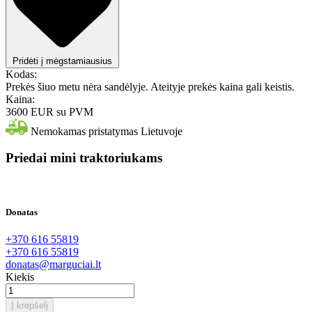
Pridėti į mėgstamiausius
Kodas:
Prekės šiuo metu nėra sandėlyje. Ateityje prekės kaina gali keistis.
Kaina:
3600 EUR
su PVM
Nemokamas pristatymas Lietuvoje
Priedai mini traktoriukams
Donatas
+370 616 55819
+370 616 55819
donatas@marguciai.lt
Kiekis
Į krepšelį