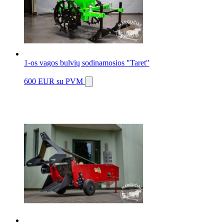
1-os vagos bulvių sodinamosios "Taret"
600 EUR
su PVM