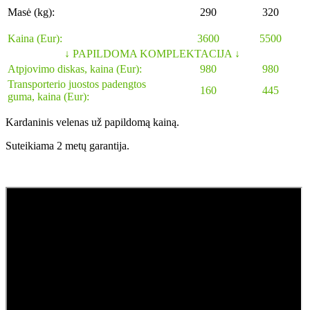
Masė (kg):
290
320
Kaina (Eur):
3600
5500
↓
PAPILDOMA KOMPLEKTACIJA ↓
Atpjovimo diskas, kaina (Eur):
980
980
Transporterio juostos padengtos
160
445
guma, kaina (Eur):
Kardaninis velenas už papildomą kainą.
Suteikiama 2 metų garantija.