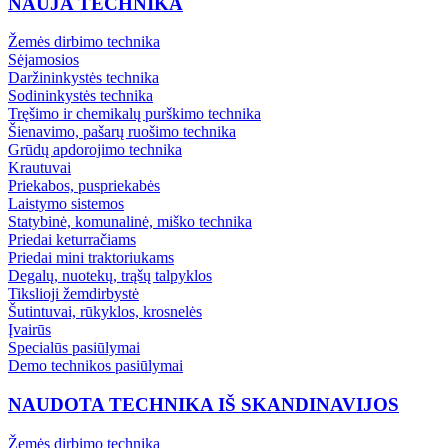
NAUJA TECHNIKA
Žemės dirbimo technika
Sėjamosios
Daržininkystės technika
Sodininkystės technika
Tręšimo ir chemikalų purškimo technika
Šienavimo, pašarų ruošimo technika
Grūdų apdorojimo technika
Krautuvai
Priekabos, puspriekabės
Laistymo sistemos
Statybinė, komunalinė, miško technika
Priedai keturračiams
Priedai mini traktoriukams
Degalų, nuotekų, trąšų talpyklos
Tikslioji žemdirbystė
Šutintuvai, rūkyklos, krosnelės
Įvairūs
Specialūs pasiūlymai
Demo technikos pasiūlymai
NAUDOTA TECHNIKA IŠ SKANDINAVIJOS
Žemės dirbimo technika