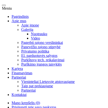
Meniu
Pagrindinis
Apie mus
Apie įmonę
Galerija
Nuotraukų
Video
Pagerbti rajono verslininkai
Panevėžio rajono stiprybė
Privatumo politika
El. parduotuvės sąlygos
Purkštuvų tech. reikalavimai
Purškimo įrangos taisyklės
Karjera
Finansavimas
Partneriai
Vieninteliai Lietuvoje atstovaujame
Taip pat prekiaujame
Partneriai
Kontaktai
Mano krepšelis (0)
Prisijungti prie savo paskyros