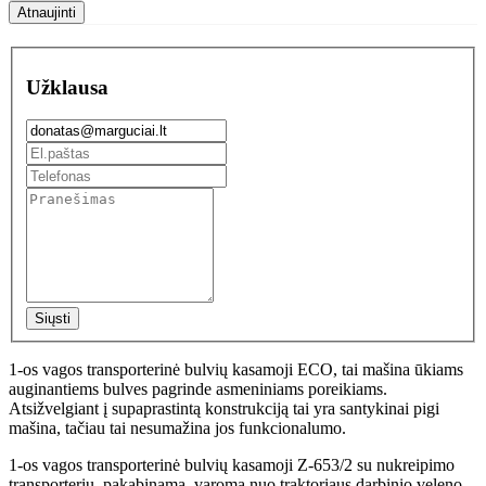
Užklausa
Siųsti
1-os vagos transporterinė bulvių kasamoji ECO, tai mašina ūkiams
auginantiems bulves pagrinde asmeniniams poreikiams.
Atsižvelgiant į supaprastintą konstrukciją tai yra santykinai pigi
mašina, tačiau tai nesumažina jos funkcionalumo.
1-os vagos transporterinė bulvių kasamoji Z-653/2 su nukreipimo
transporteriu, pakabinama, varoma nuo traktoriaus darbinio veleno.