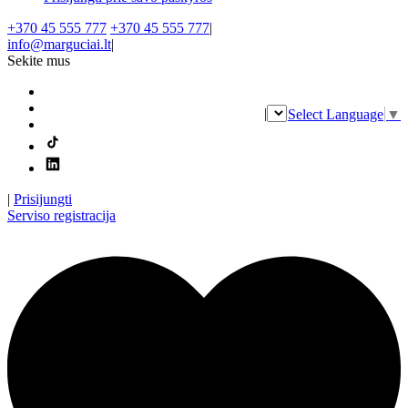
+370 45 555 777
+370 45 555 777
|
info@marguciai.lt
|
Sekite mus
|
Select Language
▼
|
Prisijungti
Serviso registracija