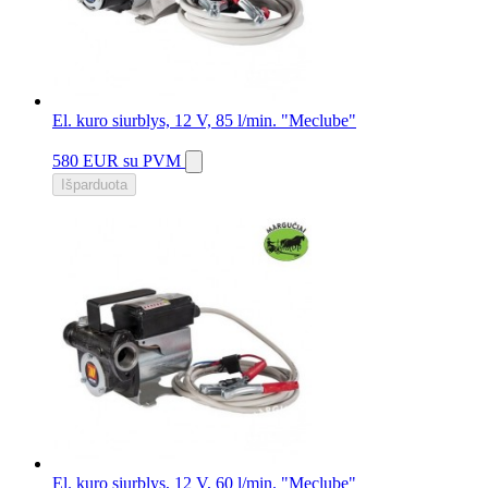
El. kuro siurblys, 12 V, 85 l/min. "Meclube"
580 EUR
su PVM
Išparduota
El. kuro siurblys, 12 V, 60 l/min. "Meclube"