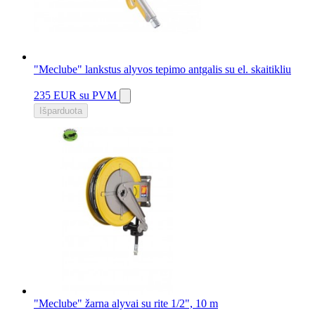
"Meclube" lankstus alyvos tepimo antgalis su el. skaitikliu
235 EUR
su PVM
Išparduota
"Meclube" žarna alyvai su rite 1/2", 10 m