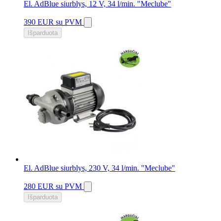
El. AdBlue siurblys, 12 V, 34 l/min. "Meclube"
390 EUR
su PVM
Išparduota
El. AdBlue siurblys, 230 V, 34 l/min. "Meclube"
280 EUR
su PVM
Išparduota