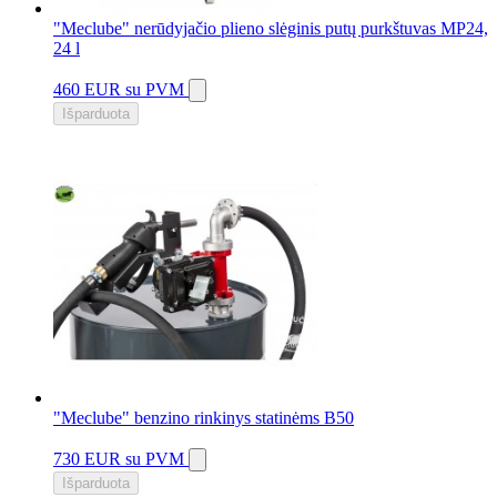
"Meclube" nerūdyjačio plieno slėginis putų purkštuvas MP24,
24 l
460 EUR
su PVM
Išparduota
"Meclube" benzino rinkinys statinėms B50
730 EUR
su PVM
Išparduota