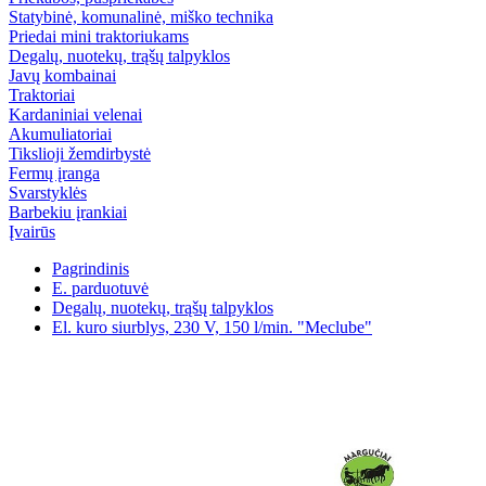
Statybinė, komunalinė, miško technika
Priedai mini traktoriukams
Degalų, nuotekų, trąšų talpyklos
Javų kombainai
Traktoriai
Kardaniniai velenai
Akumuliatoriai
Tikslioji žemdirbystė
Fermų įranga
Svarstyklės
Barbekiu įrankiai
Įvairūs
Pagrindinis
E. parduotuvė
Degalų, nuotekų, trąšų talpyklos
El. kuro siurblys, 230 V, 150 l/min. "Meclube"