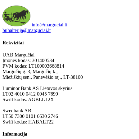
info@marguciai.lt
buhalterija@marguciai.lt
Rekvizitai
UAB Margučiai
Įmonės kodas: 301400534
PVM kodas: LT100003668814
Margučių g. 3, Margučių k.,
Miežiškių sen., Panevėžio raj., LT-38100
Luminor Bank AS Lietuvos skyrius
LT02 4010 0412 0045 7699
Swift kodas: AGBLLT2X
Swedbank AB
LT50 7300 0101 6630 2746
Swift kodas: HABALT22
Informacija