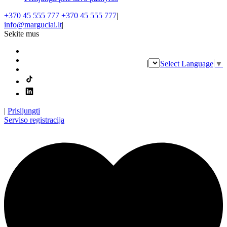
+370 45 555 777
+370 45 555 777
|
info@marguciai.lt
|
Sekite mus
|
Select Language
▼
|
Prisijungti
Serviso registracija