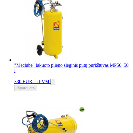
"Meclube" lakuoto plieno slėginis putų purkštuvas MP50, 50
l
330 EUR
su PVM
Išparduota