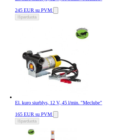
245 EUR
su PVM
Išparduota
El. kuro siurblys, 12 V, 45 l/min. "Meclube"
165 EUR
su PVM
Išparduota