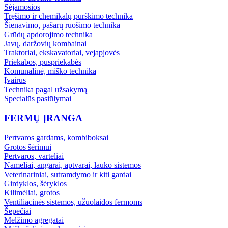
Sėjamosios
Tręšimo ir chemikalų purškimo technika
Šienavimo, pašarų ruošimo technika
Grūdų apdorojimo technika
Javų, daržovių kombainai
Traktoriai, ekskavatoriai, vejapjovės
Priekabos, puspriekabės
Komunalinė, miško technika
Įvairūs
Technika pagal užsakymą
Specialūs pasiūlymai
FERMŲ ĮRANGA
Pertvaros gardams, kombiboksai
Grotos šėrimui
Pertvaros, varteliai
Nameliai, angarai, aptvarai, lauko sistemos
Veterinariniai, sutramdymo ir kiti gardai
Girdyklos, šėryklos
Kilimėliai, grotos
Ventiliacinės sistemos, užuolaidos fermoms
Šepečiai
Melžimo agregatai