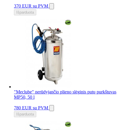
370 EUR
su PVM
Išparduota
"Meclube" nerūdyjančio plieno slėginis putų purkštuvas
MP50, 50 l
780 EUR
su PVM
Išparduota