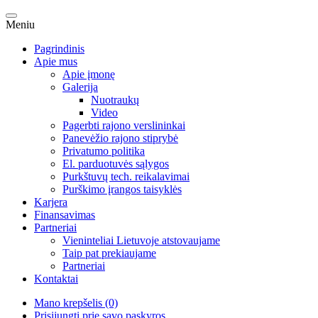
Meniu
Pagrindinis
Apie mus
Apie įmonę
Galerija
Nuotraukų
Video
Pagerbti rajono verslininkai
Panevėžio rajono stiprybė
Privatumo politika
El. parduotuvės sąlygos
Purkštuvų tech. reikalavimai
Purškimo įrangos taisyklės
Karjera
Finansavimas
Partneriai
Vieninteliai Lietuvoje atstovaujame
Taip pat prekiaujame
Partneriai
Kontaktai
Mano krepšelis (0)
Prisijungti prie savo paskyros