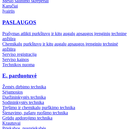
Mėšlo šalinimo skreperiai
Karučiai
Įvairūs
PASLAUGOS
Prašymas atlikti purkštuvų ir kitų augalų apsaugos įrenginių techninę
apžiūrą
Chemikalų purkštuvų ir kitų augalų apsaugos įrenginių techninė
apžiūra
Serviso registracija
Serviso kainos
Technikos nuoma
E. parduotuvė
Žemės dirbimo technika
Sėjamosios
Daržininkystės technika
Sodininkystės technika
Tręšimo ir chemikalų purškimo technika
Šienavimo, pašarų ruošimo technika
Grūdų apdorojimo technika
Krautuvai
Priekabos, puspriekabės