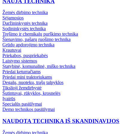
NAUJA TECHNIKA
Žemės dirbimo technika
Sėjamosios
Daržininkystės technika
Sodininkystės technika
Tręšimo ir chemikalų purškimo technika
Šienavimo, pašarų ruošimo technika
Grūdų apdorojimo technika
Krautuvai
Priekabos, puspriekabės
Laistymo sistemos
Statybinė, komunalinė, miško technika
Priedai keturračiams
Priedai mini traktoriukams
Degalų, nuotekų, trąšų talpyklos
Tikslioji žemdirbystė
Šutintuvai, rūkyklos, krosnelės
Įvairūs
Specialūs pasiūlymai
Demo technikos pasiūlymai
NAUDOTA TECHNIKA IŠ SKANDINAVIJOS
Žemės dirbimo technika