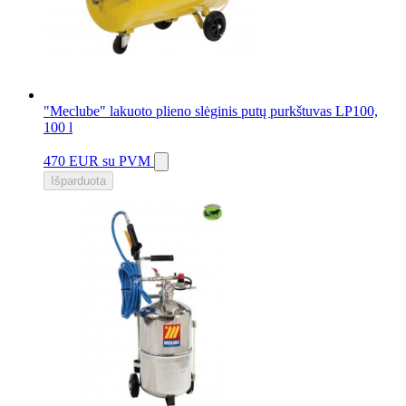
"Meclube" lakuoto plieno slėginis putų purkštuvas LP100,
100 l
470 EUR
su PVM
Išparduota