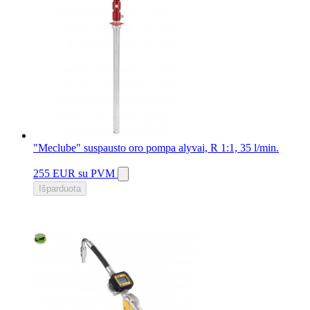
"Meclube" suspausto oro pompa alyvai, R 1:1, 35 l/min.
255 EUR
su PVM
Išparduota