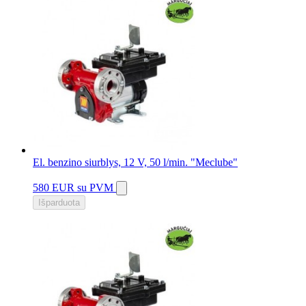
El. benzino siurblys, 12 V, 50 l/min. "Meclube"
580 EUR
su PVM
Išparduota