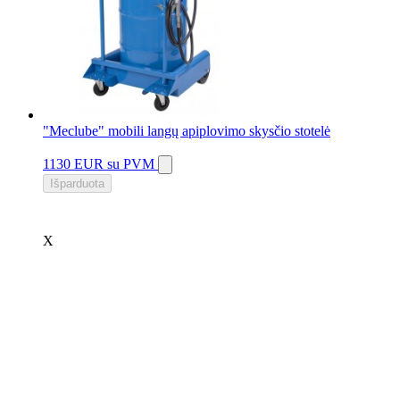
"Meclube" mobili langų apiplovimo skysčio stotelė
1130 EUR
su PVM
Išparduota
X