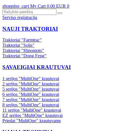
shopping_cart
My Cart
0,00 EUR
0
Serviso registracija
NAUJI TRAKTORIAI
Traktoriai "Farmtrac"
Traktoriai "Solis"
Traktoriai "Hinomoto"
Traktoriai "Dong Feng"
SAVAEIGIAI KRAUTUVAI
1 serijos "MultiOne" krautuvai
2 serijos "MultiOne" krautuvai
5 serijos "MultiOne" krautuvai
6 serijos "MultiOne" krautuvai
7 serijos "MultiOne" krautuvai
8 serijos "MultiOne" krautuvai
11 serijos "MultiOne" krautuvai
EZ serijos "MultiOne" krautuvai
Priedai "MultiOne" krautuvams