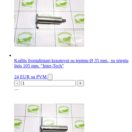
Kaištis frontaliniam krautuvui su tepimu Ø 35 mm., su sriegiu
ilgis 105 mm. "Inter-Tech"
24 EUR
su PVM
-
+
17 vnt.