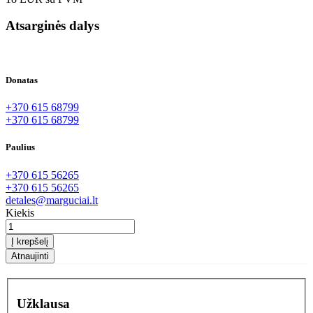
Atsarginės dalys
Donatas
+370 615 68799
+370 615 68799
Paulius
+370 615 56265
+370 615 56265
detales@marguciai.lt
Kiekis
Į krepšelį
Užklausa