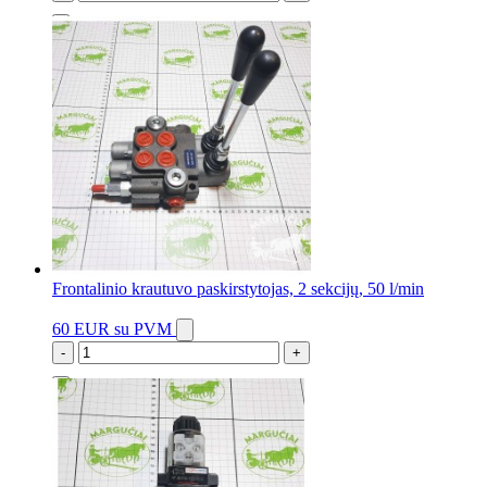
2 vnt.
Frontalinio krautuvo paskirstytojas, 2 sekcijų, 50 l/min
60 EUR
su PVM
-
+
2 vnt.