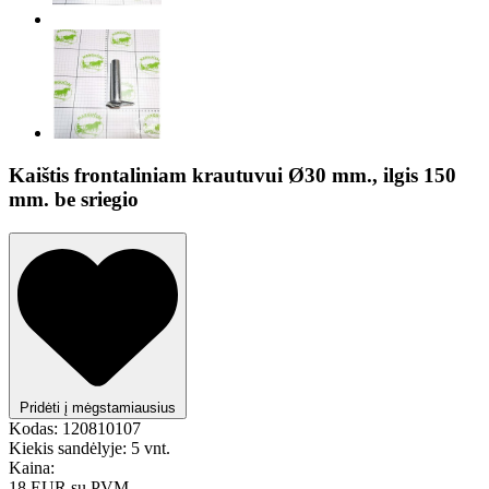
Kaištis frontaliniam krautuvui Ø30 mm., ilgis 150
mm. be sriegio
Pridėti į mėgstamiausius
Kodas:
120810107
Kiekis sandėlyje:
5 vnt.
Kaina:
18 EUR
su PVM