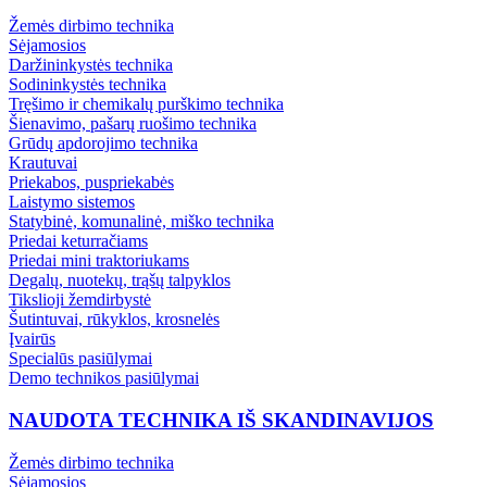
Žemės dirbimo technika
Sėjamosios
Daržininkystės technika
Sodininkystės technika
Tręšimo ir chemikalų purškimo technika
Šienavimo, pašarų ruošimo technika
Grūdų apdorojimo technika
Krautuvai
Priekabos, puspriekabės
Laistymo sistemos
Statybinė, komunalinė, miško technika
Priedai keturračiams
Priedai mini traktoriukams
Degalų, nuotekų, trąšų talpyklos
Tikslioji žemdirbystė
Šutintuvai, rūkyklos, krosnelės
Įvairūs
Specialūs pasiūlymai
Demo technikos pasiūlymai
NAUDOTA TECHNIKA IŠ SKANDINAVIJOS
Žemės dirbimo technika
Sėjamosios