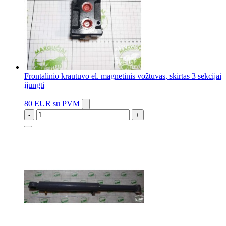
Frontalinio krautuvo el. magnetinis vožtuvas, skirtas 3 sekcijai
įjungti
80 EUR
su PVM
-
+
6 vnt.