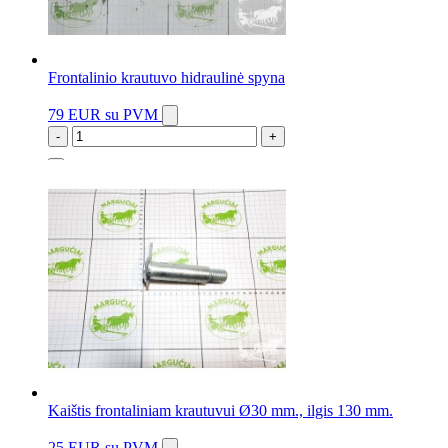
Frontalinio krautuvo hidraulinė spyna
79 EUR
su PVM
-
+
4 vnt.
Kaištis frontaliniam krautuvui Ø30 mm., ilgis 130 mm.
25 EUR
su PVM