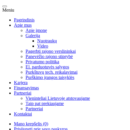
Meniu
Pagrindinis
Apie mus
Apie įmonę
Galerija
Nuotraukų
Video
Pagerbti rajono verslininkai
Panevėžio rajono stiprybė
Privatumo politika
El. parduotuvės sąlygos
Purkštuvų tech. reikalavimai
Purškimo įrangos taisyklės
Karjera
Finansavimas
Partneriai
Vieninteliai Lietuvoje atstovaujame
Taip pat prekiaujame
Partneriai
Kontaktai
Mano krepšelis (0)
Prisijungti prie savo paskyros