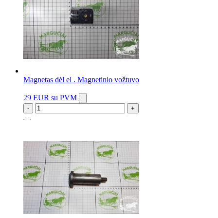
Magnetas dėl el . Magnetinio vožtuvo
29 EUR
su PVM
-
+
1 vnt.