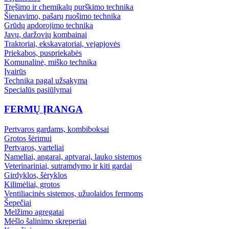
Tręšimo ir chemikalų purškimo technika
Šienavimo, pašarų ruošimo technika
Grūdų apdorojimo technika
Javų, daržovių kombainai
Traktoriai, ekskavatoriai, vejapjovės
Priekabos, puspriekabės
Komunalinė, miško technika
Įvairūs
Technika pagal užsakymą
Specialūs pasiūlymai
FERMŲ ĮRANGA
Pertvaros gardams, kombiboksai
Grotos šėrimui
Pertvaros, varteliai
Nameliai, angarai, aptvarai, lauko sistemos
Veterinariniai, sutramdymo ir kiti gardai
Girdyklos, šėryklos
Kilimėliai, grotos
Ventiliacinės sistemos, užuolaidos fermoms
Šepečiai
Melžimo agregatai
Mėšlo šalinimo skreperiai