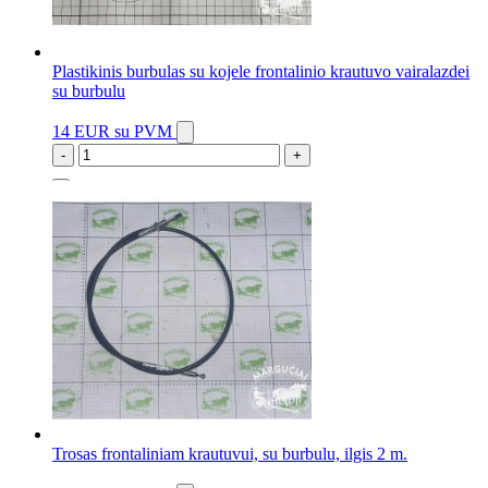
Plastikinis burbulas su kojele frontalinio krautuvo vairalazdei
su burbulu
14 EUR
su PVM
-
+
2 vnt.
Trosas frontaliniam krautuvui, su burbulu, ilgis 2 m.