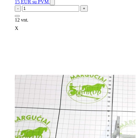
15 EUR
su PVM
-
+
12 vnt.
X