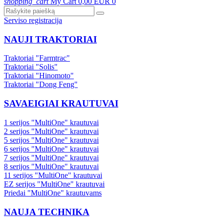
shopping_cart
My Cart
0,00 EUR
0
Serviso registracija
NAUJI TRAKTORIAI
Traktoriai "Farmtrac"
Traktoriai "Solis"
Traktoriai "Hinomoto"
Traktoriai "Dong Feng"
SAVAEIGIAI KRAUTUVAI
1 serijos "MultiOne" krautuvai
2 serijos "MultiOne" krautuvai
5 serijos "MultiOne" krautuvai
6 serijos "MultiOne" krautuvai
7 serijos "MultiOne" krautuvai
8 serijos "MultiOne" krautuvai
11 serijos "MultiOne" krautuvai
EZ serijos "MultiOne" krautuvai
Priedai "MultiOne" krautuvams
NAUJA TECHNIKA