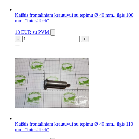
Kaištis frontaliniam krautuvui su tepimu Ø 40 mm., ilgis 100
mm. "Inter-Tech"
18 EUR
su PVM
-
+
10 vnt.
Kaištis frontaliniam krautuvui su tepimu Ø 40 mm., ilgis 110
mm. "Inter-Tech"