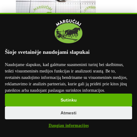
Šioje svetainėje naudojami slapukai
info@marguciai.lt
buhalterija@marguciai.lt
Naudojame slapukus, kad galėtume suasmeninti turinį bei skelbimus,
Rekvizitai
teikti visuomeninės medijos funkcijas ir analizuoti srautą. Be to,
svetainės naudojimo informaciją bendriname su visuomeninės medijos,
UAB Margučiai
reklamavimo ir analizės partneriais, kurie gali ją pridėti prie kitos jūsų
Įmonės kodas: 301400534
pateiktos arba naudojant paslaugas surinktos informacijos.
PVM kodas: LT100003668814
Margučių g. 3, Margučių k.,
Sutinku
Miežiškių sen., Panevėžio raj., LT-38100
Atmesti
Luminor Bank AS Lietuvos skyrius
LT02 4010 0412 0045 7699
Daugiau informacijos
Swift kodas: AGBLLT2X