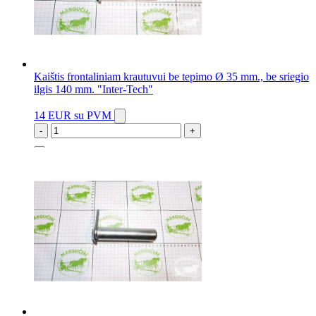
Kaištis frontaliniam krautuvui be tepimo Ø 35 mm., be sriegio
ilgis 140 mm. "Inter-Tech"
14 EUR
su PVM
-
+
4 vnt.