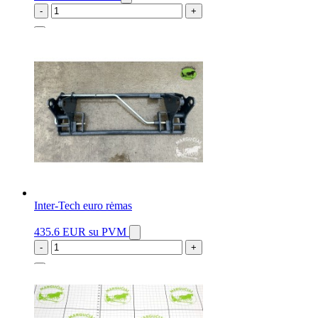
-
+
4 vnt.
Inter-Tech euro rėmas
435.6 EUR
su PVM
-
+
1 vnt.