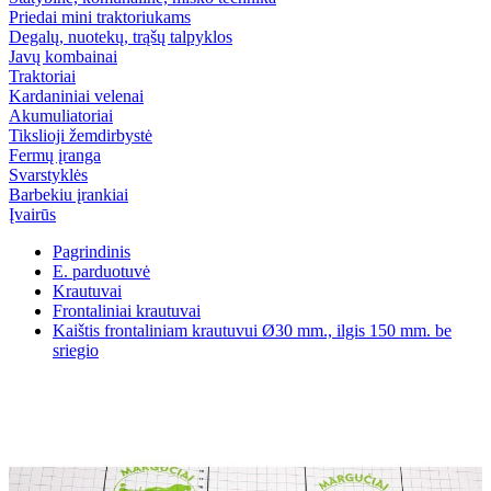
Priedai mini traktoriukams
Degalų, nuotekų, trąšų talpyklos
Javų kombainai
Traktoriai
Kardaniniai velenai
Akumuliatoriai
Tikslioji žemdirbystė
Fermų įranga
Svarstyklės
Barbekiu įrankiai
Įvairūs
Pagrindinis
E. parduotuvė
Krautuvai
Frontaliniai krautuvai
Kaištis frontaliniam krautuvui Ø30 mm., ilgis 150 mm. be
sriegio