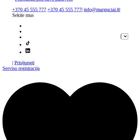
+370 45 555 777
+370 45 555 777
|
info@marguciai.lt
|
Sekite mus
|
|
Prisijungti
Serviso registracija