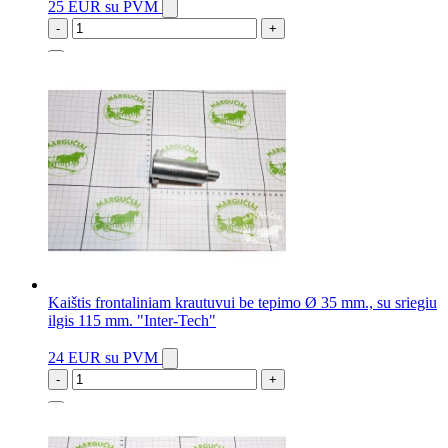
25 EUR
su PVM
-
+
2 vnt.
Kaištis frontaliniam krautuvui be tepimo Ø 35 mm., su sriegiu
ilgis 115 mm. "Inter-Tech"
24 EUR
su PVM
-
+
10 vnt.