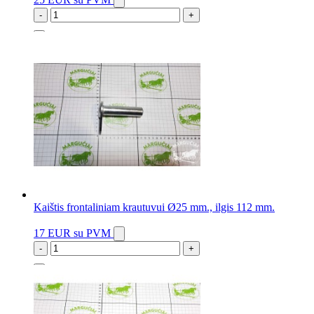
-
+
24 vnt.
Kaištis frontaliniam krautuvui Ø25 mm., ilgis 112 mm.
17 EUR
su PVM
-
+
3 vnt.