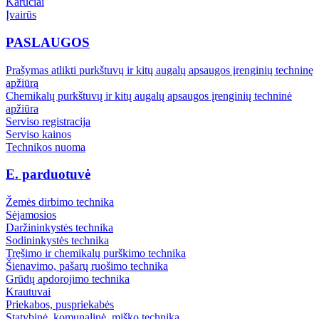
Karučiai
Įvairūs
PASLAUGOS
Prašymas atlikti purkštuvų ir kitų augalų apsaugos įrenginių techninę
apžiūrą
Chemikalų purkštuvų ir kitų augalų apsaugos įrenginių techninė
apžiūra
Serviso registracija
Serviso kainos
Technikos nuoma
E. parduotuvė
Žemės dirbimo technika
Sėjamosios
Daržininkystės technika
Sodininkystės technika
Tręšimo ir chemikalų purškimo technika
Šienavimo, pašarų ruošimo technika
Grūdų apdorojimo technika
Krautuvai
Priekabos, puspriekabės
Statybinė, komunalinė, miško technika