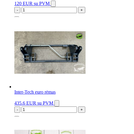
120 EUR
su PVM
-
+
4 vnt.
Inter-Tech euro rėmas
435.6 EUR
su PVM
-
+
1 vnt.