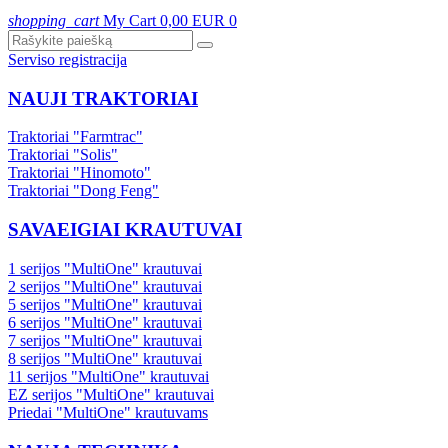
shopping_cart
My Cart
0,00 EUR
0
Serviso registracija
NAUJI TRAKTORIAI
Traktoriai "Farmtrac"
Traktoriai "Solis"
Traktoriai "Hinomoto"
Traktoriai "Dong Feng"
SAVAEIGIAI KRAUTUVAI
1 serijos "MultiOne" krautuvai
2 serijos "MultiOne" krautuvai
5 serijos "MultiOne" krautuvai
6 serijos "MultiOne" krautuvai
7 serijos "MultiOne" krautuvai
8 serijos "MultiOne" krautuvai
11 serijos "MultiOne" krautuvai
EZ serijos "MultiOne" krautuvai
Priedai "MultiOne" krautuvams