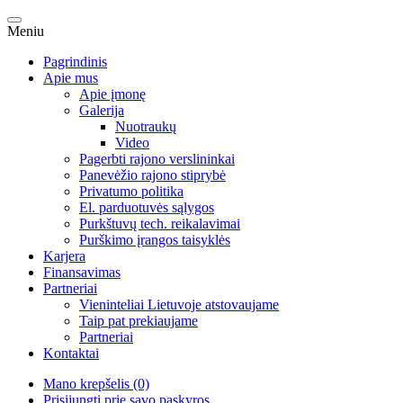
Meniu
Pagrindinis
Apie mus
Apie įmonę
Galerija
Nuotraukų
Video
Pagerbti rajono verslininkai
Panevėžio rajono stiprybė
Privatumo politika
El. parduotuvės sąlygos
Purkštuvų tech. reikalavimai
Purškimo įrangos taisyklės
Karjera
Finansavimas
Partneriai
Vieninteliai Lietuvoje atstovaujame
Taip pat prekiaujame
Partneriai
Kontaktai
Mano krepšelis (0)
Prisijungti prie savo paskyros