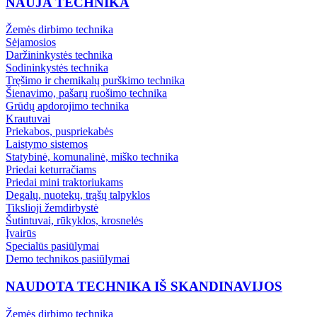
NAUJA TECHNIKA
Žemės dirbimo technika
Sėjamosios
Daržininkystės technika
Sodininkystės technika
Tręšimo ir chemikalų purškimo technika
Šienavimo, pašarų ruošimo technika
Grūdų apdorojimo technika
Krautuvai
Priekabos, puspriekabės
Laistymo sistemos
Statybinė, komunalinė, miško technika
Priedai keturračiams
Priedai mini traktoriukams
Degalų, nuotekų, trąšų talpyklos
Tikslioji žemdirbystė
Šutintuvai, rūkyklos, krosnelės
Įvairūs
Specialūs pasiūlymai
Demo technikos pasiūlymai
NAUDOTA TECHNIKA IŠ SKANDINAVIJOS
Žemės dirbimo technika