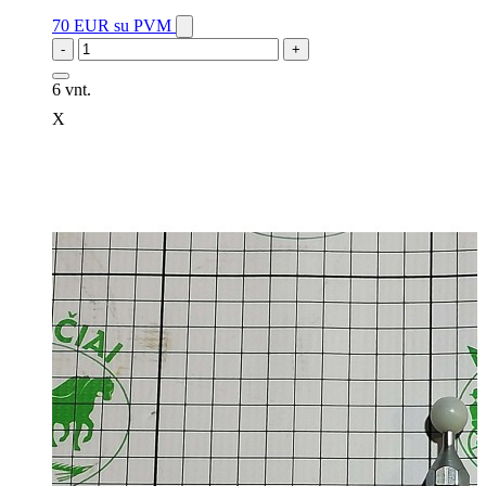
70 EUR
su PVM
-
+
6 vnt.
X