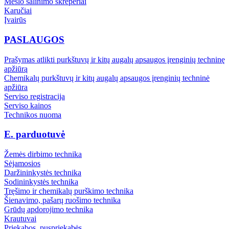
Mėšlo šalinimo skreperiai
Karučiai
Įvairūs
PASLAUGOS
Prašymas atlikti purkštuvų ir kitų augalų apsaugos įrenginių techninę
apžiūrą
Chemikalų purkštuvų ir kitų augalų apsaugos įrenginių techninė
apžiūra
Serviso registracija
Serviso kainos
Technikos nuoma
E. parduotuvė
Žemės dirbimo technika
Sėjamosios
Daržininkystės technika
Sodininkystės technika
Tręšimo ir chemikalų purškimo technika
Šienavimo, pašarų ruošimo technika
Grūdų apdorojimo technika
Krautuvai
Priekabos, puspriekabės