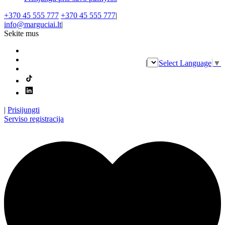
+370 45 555 777
+370 45 555 777
|
info@marguciai.lt
|
Sekite mus
|
Select Language
▼
|
Prisijungti
Serviso registracija