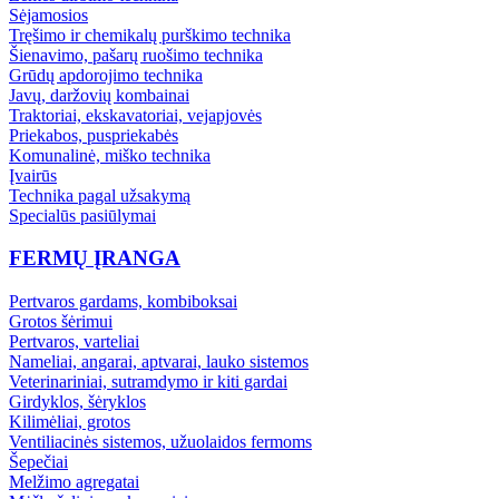
Sėjamosios
Tręšimo ir chemikalų purškimo technika
Šienavimo, pašarų ruošimo technika
Grūdų apdorojimo technika
Javų, daržovių kombainai
Traktoriai, ekskavatoriai, vejapjovės
Priekabos, puspriekabės
Komunalinė, miško technika
Įvairūs
Technika pagal užsakymą
Specialūs pasiūlymai
FERMŲ ĮRANGA
Pertvaros gardams, kombiboksai
Grotos šėrimui
Pertvaros, varteliai
Nameliai, angarai, aptvarai, lauko sistemos
Veterinariniai, sutramdymo ir kiti gardai
Girdyklos, šėryklos
Kilimėliai, grotos
Ventiliacinės sistemos, užuolaidos fermoms
Šepečiai
Melžimo agregatai