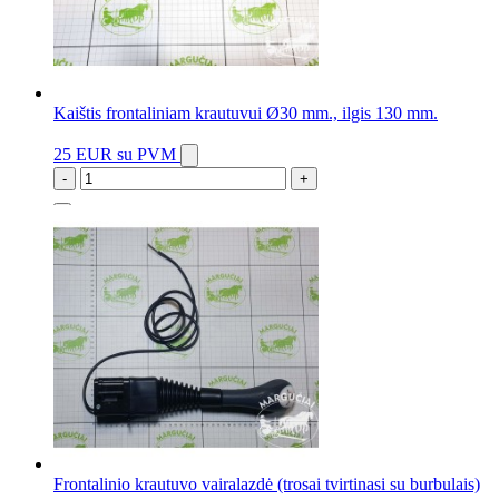
Kaištis frontaliniam krautuvui Ø30 mm., ilgis 130 mm.
25 EUR
su PVM
-
+
24 vnt.
Frontalinio krautuvo vairalazdė (trosai tvirtinasi su burbulais)