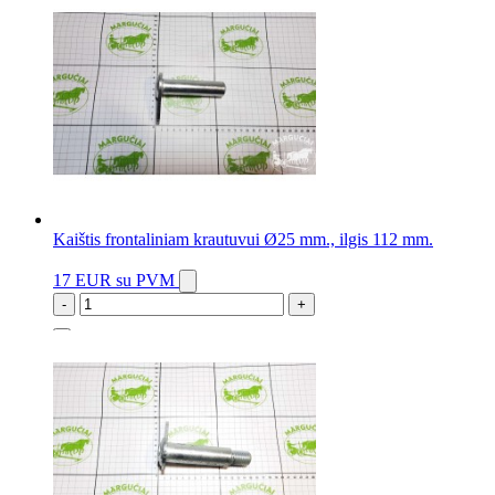
Kaištis frontaliniam krautuvui Ø25 mm., ilgis 112 mm.
17 EUR
su PVM
-
+
3 vnt.