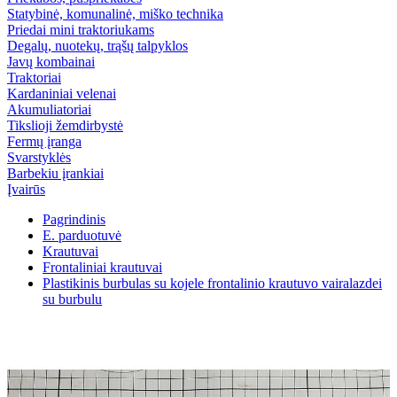
Statybinė, komunalinė, miško technika
Priedai mini traktoriukams
Degalų, nuotekų, trąšų talpyklos
Javų kombainai
Traktoriai
Kardaniniai velenai
Akumuliatoriai
Tikslioji žemdirbystė
Fermų įranga
Svarstyklės
Barbekiu įrankiai
Įvairūs
Pagrindinis
E. parduotuvė
Krautuvai
Frontaliniai krautuvai
Plastikinis burbulas su kojele frontalinio krautuvo vairalazdei
su burbulu