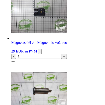
Magnetas dėl el . Magnetinio vožtuvo
29 EUR
su PVM
-
+
1 vnt.