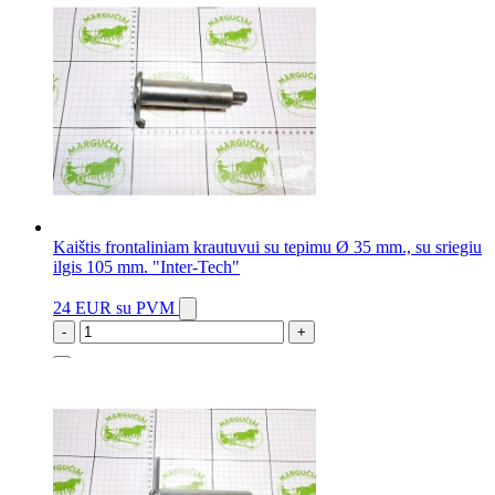
Kaištis frontaliniam krautuvui su tepimu Ø 35 mm., su sriegiu
ilgis 105 mm. "Inter-Tech"
24 EUR
su PVM
-
+
17 vnt.