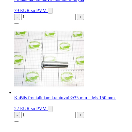
79 EUR
su PVM
-
+
4 vnt.
Kaištis frontaliniam krautuvui Ø35 mm., ilgis 150 mm.
22 EUR
su PVM
-
+
11 vnt.