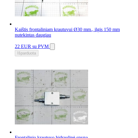
Kaištis frontaliniam krautuvui Ø30 mm., ilgis 150 mm
nutekintas daugiau
22 EUR
su PVM
Išparduota
Frontalinio krautuvo hidraulinė spyna