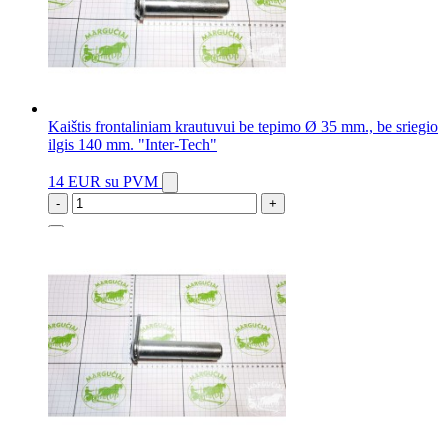
Kaištis frontaliniam krautuvui be tepimo Ø 35 mm., be sriegio
ilgis 140 mm. "Inter-Tech"
14 EUR
su PVM
-
+
4 vnt.