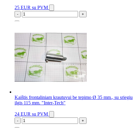
25 EUR
su PVM
-
+
2 vnt.
Kaištis frontaliniam krautuvui be tepimo Ø 35 mm., su sriegiu
ilgis 115 mm. "Inter-Tech"
24 EUR
su PVM
-
+
10 vnt.