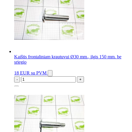
Kaištis frontaliniam krautuvui Ø30 mm., ilgis 150 mm. be
sriegio
18 EUR
su PVM
-
+
5 vnt.