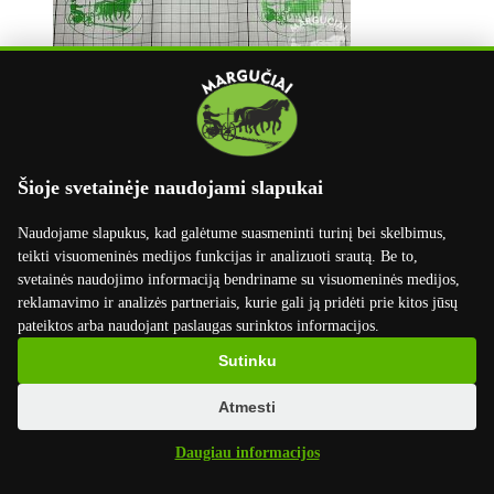
Šioje svetainėje naudojami slapukai
info@marguciai.lt
buhalterija@marguciai.lt
Naudojame slapukus, kad galėtume suasmeninti turinį bei skelbimus,
teikti visuomeninės medijos funkcijas ir analizuoti srautą. Be to,
Rekvizitai
svetainės naudojimo informaciją bendriname su visuomeninės medijos,
reklamavimo ir analizės partneriais, kurie gali ją pridėti prie kitos jūsų
UAB Margučiai
pateiktos arba naudojant paslaugas surinktos informacijos.
Įmonės kodas: 301400534
PVM kodas: LT100003668814
Sutinku
Margučių g. 3, Margučių k.,
Miežiškių sen., Panevėžio raj., LT-38100
Atmesti
Luminor Bank AS Lietuvos skyrius
Daugiau informacijos
LT02 4010 0412 0045 7699
Swift kodas: AGBLLT2X