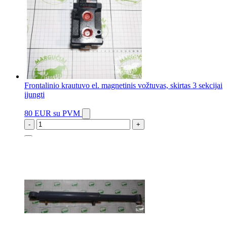
Frontalinio krautuvo el. magnetinis vožtuvas, skirtas 3 sekcijai
įjungti
80 EUR
su PVM
-
+
6 vnt.