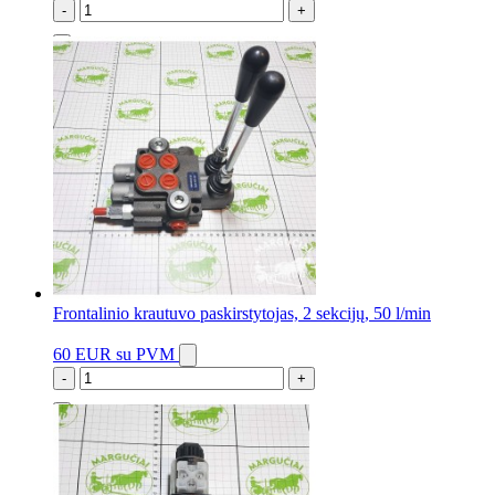
-
+
2 vnt.
Frontalinio krautuvo paskirstytojas, 2 sekcijų, 50 l/min
60 EUR
su PVM
-
+
2 vnt.