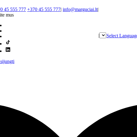
0 45 555 777
+370 45 555 777
|
info@marguciai.lt
|
ite mus
|
Select Languag
isijungti