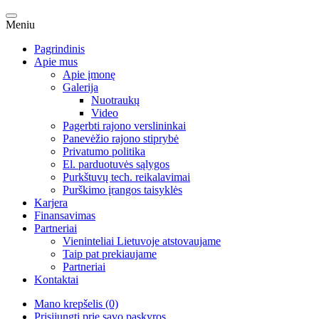
Meniu
Pagrindinis
Apie mus
Apie įmonę
Galerija
Nuotraukų
Video
Pagerbti rajono verslininkai
Panevėžio rajono stiprybė
Privatumo politika
El. parduotuvės sąlygos
Purkštuvų tech. reikalavimai
Purškimo įrangos taisyklės
Karjera
Finansavimas
Partneriai
Vieninteliai Lietuvoje atstovaujame
Taip pat prekiaujame
Partneriai
Kontaktai
Mano krepšelis (0)
Prisijungti prie savo paskyros