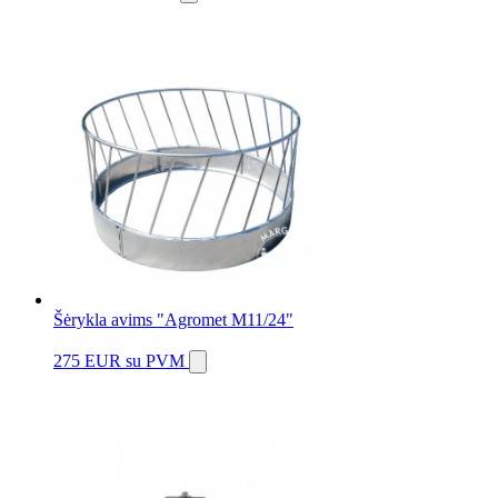
Šėrykla avims "Agromet M11/24"
275 EUR
su PVM