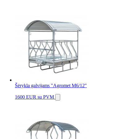
Šėrykla galvijams "Agromet M6/12"
1600 EUR
su PVM