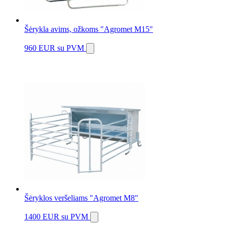
Šėrykla avims, ožkoms "Agromet M15"
960 EUR
su PVM
Šėryklos veršeliams "Agromet M8"
1400 EUR
su PVM