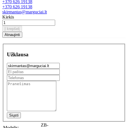
+370 626 19138
+370 626 19138
skirmantas@marguciai.lt
Kiekis
Į krepšelį
Užklausa
Siųsti
ZB-
Modelis: