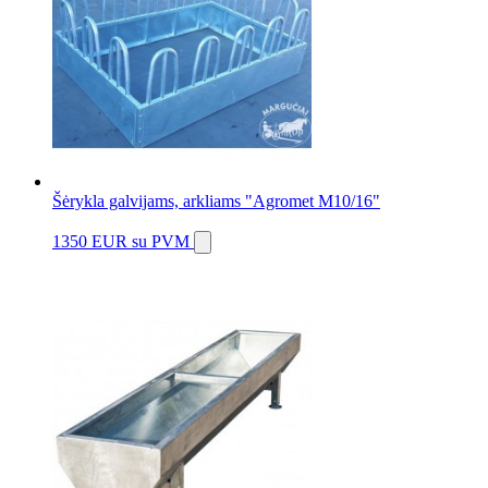
Šėrykla galvijams, arkliams "Agromet M10/16"
1350 EUR
su PVM