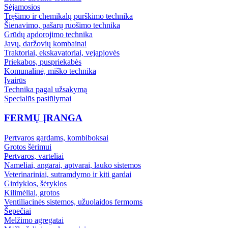
Sėjamosios
Tręšimo ir chemikalų purškimo technika
Šienavimo, pašarų ruošimo technika
Grūdų apdorojimo technika
Javų, daržovių kombainai
Traktoriai, ekskavatoriai, vejapjovės
Priekabos, puspriekabės
Komunalinė, miško technika
Įvairūs
Technika pagal užsakymą
Specialūs pasiūlymai
FERMŲ ĮRANGA
Pertvaros gardams, kombiboksai
Grotos šėrimui
Pertvaros, varteliai
Nameliai, angarai, aptvarai, lauko sistemos
Veterinariniai, sutramdymo ir kiti gardai
Girdyklos, šėryklos
Kilimėliai, grotos
Ventiliacinės sistemos, užuolaidos fermoms
Šepečiai
Melžimo agregatai