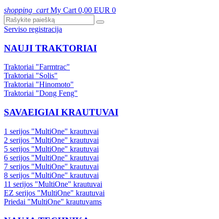
shopping_cart
My Cart
0,00 EUR
0
Serviso registracija
NAUJI TRAKTORIAI
Traktoriai "Farmtrac"
Traktoriai "Solis"
Traktoriai "Hinomoto"
Traktoriai "Dong Feng"
SAVAEIGIAI KRAUTUVAI
1 serijos "MultiOne" krautuvai
2 serijos "MultiOne" krautuvai
5 serijos "MultiOne" krautuvai
6 serijos "MultiOne" krautuvai
7 serijos "MultiOne" krautuvai
8 serijos "MultiOne" krautuvai
11 serijos "MultiOne" krautuvai
EZ serijos "MultiOne" krautuvai
Priedai "MultiOne" krautuvams