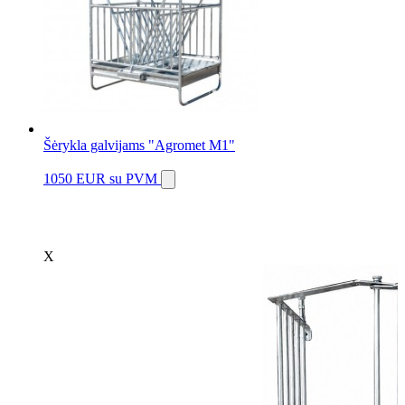
Šėrykla galvijams "Agromet M1"
1050 EUR
su PVM
X