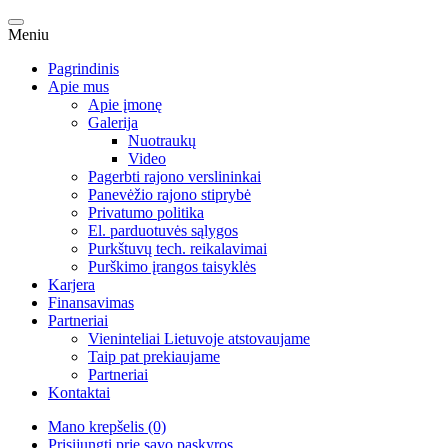
Meniu
Pagrindinis
Apie mus
Apie įmonę
Galerija
Nuotraukų
Video
Pagerbti rajono verslininkai
Panevėžio rajono stiprybė
Privatumo politika
El. parduotuvės sąlygos
Purkštuvų tech. reikalavimai
Purškimo įrangos taisyklės
Karjera
Finansavimas
Partneriai
Vieninteliai Lietuvoje atstovaujame
Taip pat prekiaujame
Partneriai
Kontaktai
Mano krepšelis (0)
Prisijungti prie savo paskyros