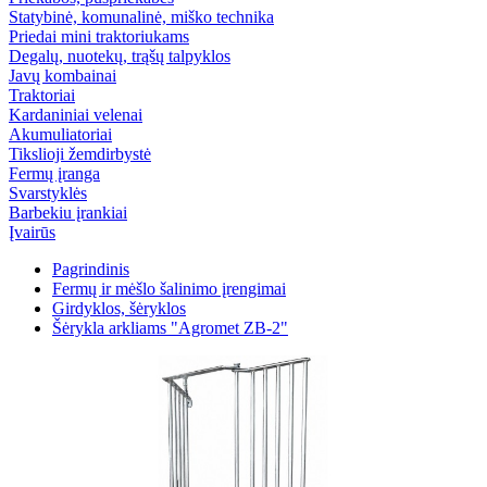
Statybinė, komunalinė, miško technika
Priedai mini traktoriukams
Degalų, nuotekų, trąšų talpyklos
Javų kombainai
Traktoriai
Kardaniniai velenai
Akumuliatoriai
Tikslioji žemdirbystė
Fermų įranga
Svarstyklės
Barbekiu įrankiai
Įvairūs
Pagrindinis
Fermų ir mėšlo šalinimo įrengimai
Girdyklos, šėryklos
Šėrykla arkliams "Agromet ZB-2"