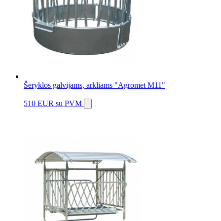
Šėryklos galvijams, arkliams "Agromet M11"
510 EUR
su PVM