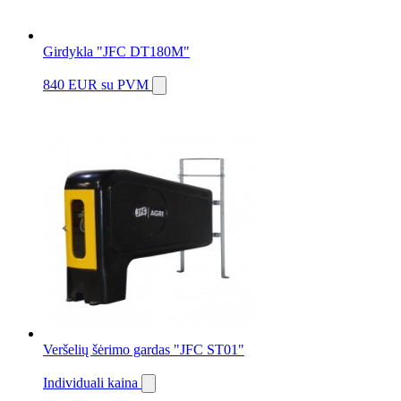
Girdykla "JFC DT180M"
840 EUR
su PVM
Veršelių šėrimo gardas "JFC ST01"
Individuali kaina