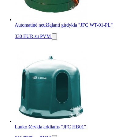
Automatinė neužšąlanti girdykla "JFC WT-01-PL"
330 EUR
su PVM
Lauko šėrykla arkliams "JFC HB01"