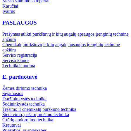
Mėšlo šalinimo skreperiai
Karučiai
Įvairūs
PASLAUGOS
Prašymas atlikti purkštuvų ir kitų augalų apsaugos įrenginių techninę
apžiūrą
Chemikalų purkštuvų ir kitų augalų apsaugos įrenginių techninė
apžiūra
Serviso registracija
Serviso kainos
Technikos nuoma
E. parduotuvė
Žemės dirbimo technika
Sėjamosios
Daržininkystės technika
Sodininkystės technika
Tręšimo ir chemikalų purškimo technika
Šienavimo, pašarų ruošimo technika
Grūdų apdorojimo technika
Krautuvai
Priekabos, puspriekabės