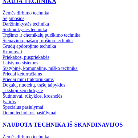
NAUJA TECHNIKA
Žemės dirbimo technika
Sėjamosios
Daržininkystės technika
Sodininkystės technika
Tręšimo ir chemikalų purškimo technika
Šienavimo, pašarų ruošimo technika
Grūdų apdorojimo technika
Krautuvai
Priekabos, puspriekabės
Laistymo sistemos
Statybinė, komunalinė, miško technika
Priedai keturračiams
Priedai mini traktoriukams
Degalų, nuotekų, trąšų talpyklos
Tikslioji žemdirbystė
Šutintuvai, rūkyklos, krosnelės
Įvairūs
Specialūs pasiūlymai
Demo technikos pasiūlymai
NAUDOTA TECHNIKA IŠ SKANDINAVIJOS
Žemės dirbimo technika