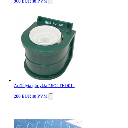
800 EUR
su PVM
Apšildyta girdykla "JFC TED01"
280 EUR
su PVM