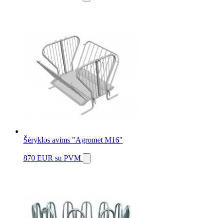
Šėryklos avims "Agromet M16"
870 EUR
su PVM