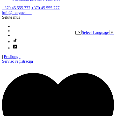
+370 45 555 777
+370 45 555 777
|
info@marguciai.lt
|
Sekite mus
|
Select Language
▼
|
Prisijungti
Serviso registracija