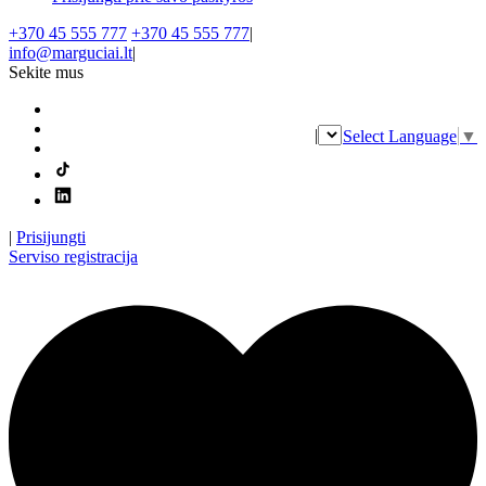
+370 45 555 777
+370 45 555 777
|
info@marguciai.lt
|
Sekite mus
|
Select Language
▼
|
Prisijungti
Serviso registracija