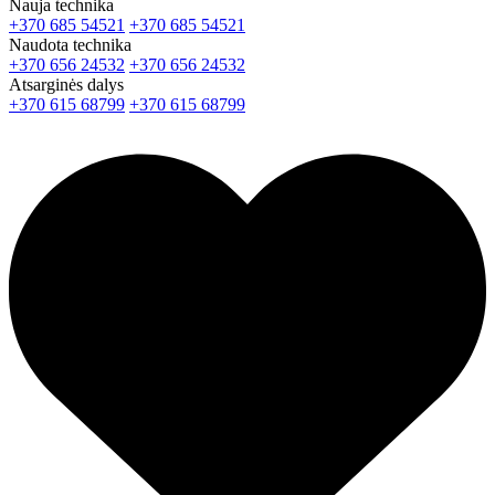
Nauja technika
+370 685 54521
+370 685 54521
Naudota technika
+370 656 24532
+370 656 24532
Atsarginės dalys
+370 615 68799
+370 615 68799