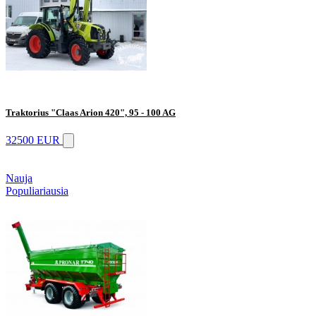
Traktorius "Claas Arion 420", 95 - 100 AG
32500 EUR
Nauja
Populiariausia