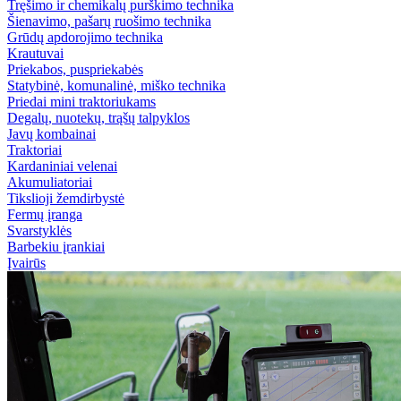
Tręšimo ir chemikalų purškimo technika
Šienavimo, pašarų ruošimo technika
Grūdų apdorojimo technika
Krautuvai
Priekabos, puspriekabės
Statybinė, komunalinė, miško technika
Priedai mini traktoriukams
Degalų, nuotekų, trąšų talpyklos
Javų kombainai
Traktoriai
Kardaniniai velenai
Akumuliatoriai
Tikslioji žemdirbystė
Fermų įranga
Svarstyklės
Barbekiu įrankiai
Įvairūs