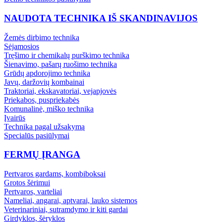
NAUDOTA TECHNIKA IŠ SKANDINAVIJOS
Žemės dirbimo technika
Sėjamosios
Tręšimo ir chemikalų purškimo technika
Šienavimo, pašarų ruošimo technika
Grūdų apdorojimo technika
Javų, daržovių kombainai
Traktoriai, ekskavatoriai, vejapjovės
Priekabos, puspriekabės
Komunalinė, miško technika
Įvairūs
Technika pagal užsakymą
Specialūs pasiūlymai
FERMŲ ĮRANGA
Pertvaros gardams, kombiboksai
Grotos šėrimui
Pertvaros, varteliai
Nameliai, angarai, aptvarai, lauko sistemos
Veterinariniai, sutramdymo ir kiti gardai
Girdyklos, šėryklos