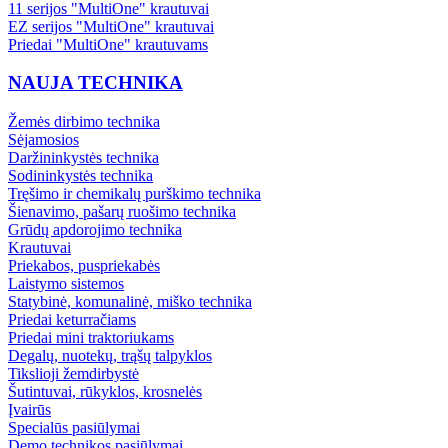
11 serijos "MultiOne" krautuvai
EZ serijos "MultiOne" krautuvai
Priedai "MultiOne" krautuvams
NAUJA TECHNIKA
Žemės dirbimo technika
Sėjamosios
Daržininkystės technika
Sodininkystės technika
Tręšimo ir chemikalų purškimo technika
Šienavimo, pašarų ruošimo technika
Grūdų apdorojimo technika
Krautuvai
Priekabos, puspriekabės
Laistymo sistemos
Statybinė, komunalinė, miško technika
Priedai keturračiams
Priedai mini traktoriukams
Degalų, nuotekų, trąšų talpyklos
Tikslioji žemdirbystė
Šutintuvai, rūkyklos, krosnelės
Įvairūs
Specialūs pasiūlymai
Demo technikos pasiūlymai