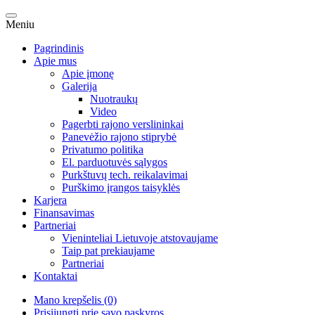
Meniu
Pagrindinis
Apie mus
Apie įmonę
Galerija
Nuotraukų
Video
Pagerbti rajono verslininkai
Panevėžio rajono stiprybė
Privatumo politika
El. parduotuvės sąlygos
Purkštuvų tech. reikalavimai
Purškimo įrangos taisyklės
Karjera
Finansavimas
Partneriai
Vieninteliai Lietuvoje atstovaujame
Taip pat prekiaujame
Partneriai
Kontaktai
Mano krepšelis (0)
Prisijungti prie savo paskyros