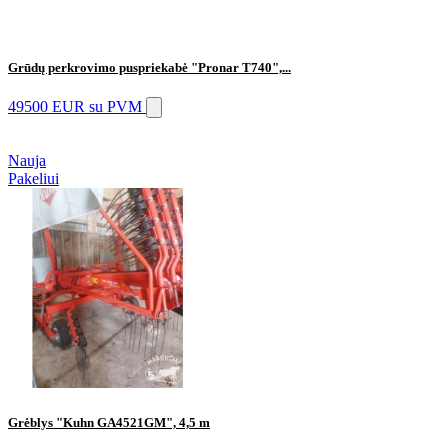
Grūdų perkrovimo puspriekabė "Pronar T740",...
49500 EUR
su PVM
Nauja
Pakeliui
Grėblys "Kuhn GA4521GM", 4,5 m