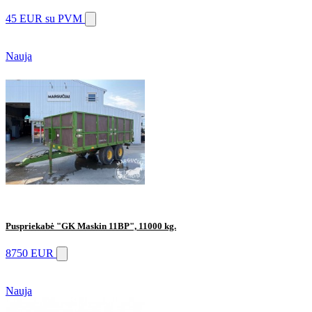
45 EUR
su PVM
Nauja
Puspriekabė "GK Maskin 11BP", 11000 kg.
8750 EUR
Nauja