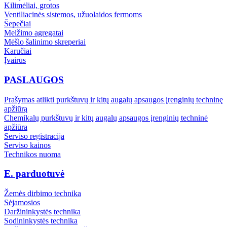
Kilimėliai, grotos
Ventiliacinės sistemos, užuolaidos fermoms
Šepečiai
Melžimo agregatai
Mėšlo šalinimo skreperiai
Karučiai
Įvairūs
PASLAUGOS
Prašymas atlikti purkštuvų ir kitų augalų apsaugos įrenginių techninę
apžiūrą
Chemikalų purkštuvų ir kitų augalų apsaugos įrenginių techninė
apžiūra
Serviso registracija
Serviso kainos
Technikos nuoma
E. parduotuvė
Žemės dirbimo technika
Sėjamosios
Daržininkystės technika
Sodininkystės technika