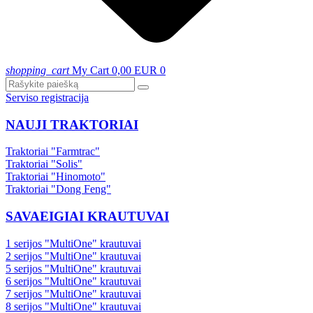
shopping_cart
My Cart
0,00 EUR
0
Serviso registracija
NAUJI TRAKTORIAI
Traktoriai "Farmtrac"
Traktoriai "Solis"
Traktoriai "Hinomoto"
Traktoriai "Dong Feng"
SAVAEIGIAI KRAUTUVAI
1 serijos "MultiOne" krautuvai
2 serijos "MultiOne" krautuvai
5 serijos "MultiOne" krautuvai
6 serijos "MultiOne" krautuvai
7 serijos "MultiOne" krautuvai
8 serijos "MultiOne" krautuvai