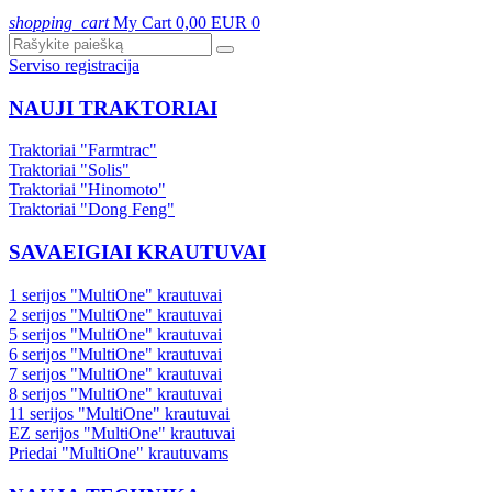
shopping_cart
My Cart
0,00 EUR
0
Serviso registracija
NAUJI TRAKTORIAI
Traktoriai "Farmtrac"
Traktoriai "Solis"
Traktoriai "Hinomoto"
Traktoriai "Dong Feng"
SAVAEIGIAI KRAUTUVAI
1 serijos "MultiOne" krautuvai
2 serijos "MultiOne" krautuvai
5 serijos "MultiOne" krautuvai
6 serijos "MultiOne" krautuvai
7 serijos "MultiOne" krautuvai
8 serijos "MultiOne" krautuvai
11 serijos "MultiOne" krautuvai
EZ serijos "MultiOne" krautuvai
Priedai "MultiOne" krautuvams