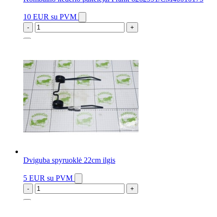
10 EUR
su PVM
-
+
18 vnt.
Dviguba spyruoklė 22cm ilgis
5 EUR
su PVM
-
+
2 vnt.