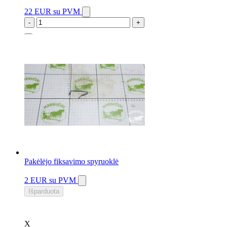
22 EUR
su PVM
-
+
9 vnt.
Pakėlėjo fiksavimo spyruoklė
2 EUR
su PVM
Išparduota
X