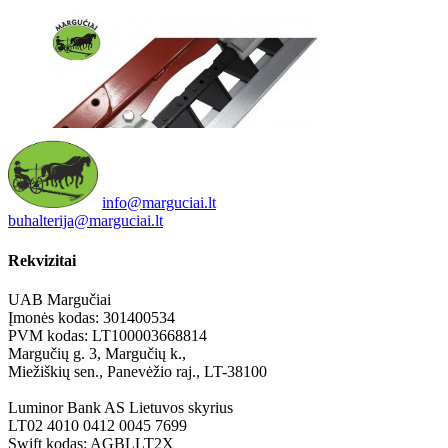
info@marguciai.lt
buhalterija@marguciai.lt
Rekvizitai
UAB Margučiai
Įmonės kodas: 301400534
PVM kodas: LT100003668814
Margučių g. 3, Margučių k.,
Miežiškių sen., Panevėžio raj., LT-38100
Luminor Bank AS Lietuvos skyrius
LT02 4010 0412 0045 7699
Swift kodas: AGBLLT2X