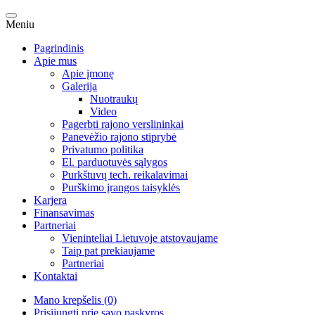
Meniu
Pagrindinis
Apie mus
Apie įmonę
Galerija
Nuotraukų
Video
Pagerbti rajono verslininkai
Panevėžio rajono stiprybė
Privatumo politika
El. parduotuvės sąlygos
Purkštuvų tech. reikalavimai
Purškimo įrangos taisyklės
Karjera
Finansavimas
Partneriai
Vieninteliai Lietuvoje atstovaujame
Taip pat prekiaujame
Partneriai
Kontaktai
Mano krepšelis (0)
Prisijungti prie savo paskyros