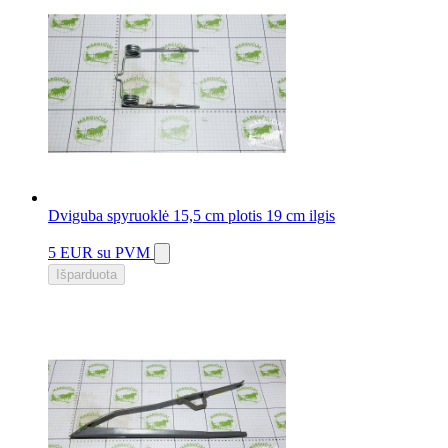
Dviguba spyruoklė 15,5 cm plotis 19 cm ilgis
5 EUR
su PVM
Išparduota