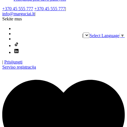
+370 45 555 777
+370 45 555 777
|
info@marguciai.lt
|
Sekite mus
|
Select Language
▼
|
Prisijungti
Serviso registracija