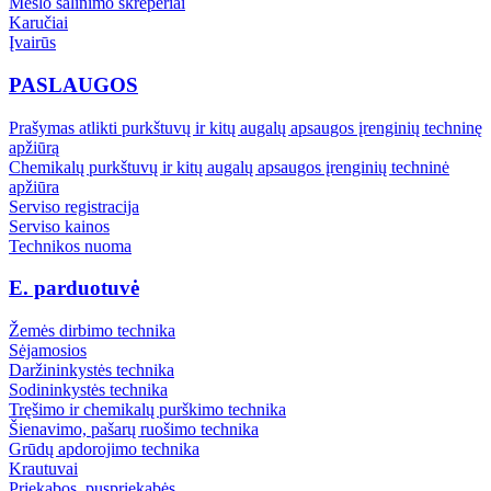
Mėšlo šalinimo skreperiai
Karučiai
Įvairūs
PASLAUGOS
Prašymas atlikti purkštuvų ir kitų augalų apsaugos įrenginių techninę
apžiūrą
Chemikalų purkštuvų ir kitų augalų apsaugos įrenginių techninė
apžiūra
Serviso registracija
Serviso kainos
Technikos nuoma
E. parduotuvė
Žemės dirbimo technika
Sėjamosios
Daržininkystės technika
Sodininkystės technika
Tręšimo ir chemikalų purškimo technika
Šienavimo, pašarų ruošimo technika
Grūdų apdorojimo technika
Krautuvai
Priekabos, puspriekabės