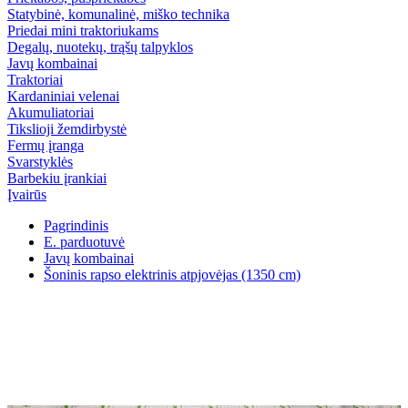
Statybinė, komunalinė, miško technika
Priedai mini traktoriukams
Degalų, nuotekų, trąšų talpyklos
Javų kombainai
Traktoriai
Kardaniniai velenai
Akumuliatoriai
Tikslioji žemdirbystė
Fermų įranga
Svarstyklės
Barbekiu įrankiai
Įvairūs
Pagrindinis
E. parduotuvė
Javų kombainai
Šoninis rapso elektrinis atpjovėjas (1350 cm)