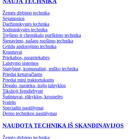
NAUJA TECHNIKA
Žemės dirbimo technika
Sėjamosios
Daržininkystės technika
Sodininkystės technika
Tręšimo ir chemikalų purškimo technika
Šienavimo, pašarų ruošimo technika
Grūdų apdorojimo technika
Krautuvai
Priekabos, puspriekabės
Laistymo sistemos
Statybinė, komunalinė, miško technika
Priedai keturračiams
Priedai mini traktoriukams
Degalų, nuotekų, trąšų talpyklos
Tikslioji žemdirbystė
Šutintuvai, rūkyklos, krosnelės
Įvairūs
Specialūs pasiūlymai
Demo technikos pasiūlymai
NAUDOTA TECHNIKA IŠ SKANDINAVIJOS
Žemės dirbimo technika