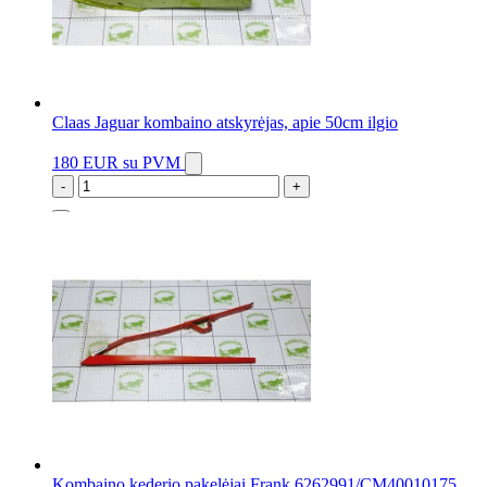
Claas Jaguar kombaino atskyrėjas, apie 50cm ilgio
180 EUR
su PVM
-
+
1 vnt.
Kombaino kederio pakelėjai Frank 6262991/CM40010175