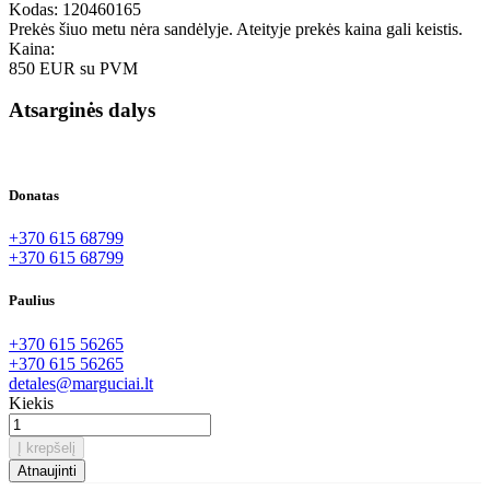
Kodas:
120460165
Prekės šiuo metu nėra sandėlyje. Ateityje prekės kaina gali keistis.
Kaina:
850 EUR
su PVM
Atsarginės dalys
Donatas
+370 615 68799
+370 615 68799
Paulius
+370 615 56265
+370 615 56265
detales@marguciai.lt
Kiekis
Į krepšelį