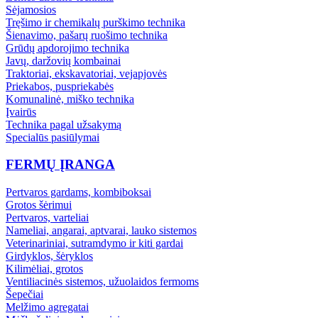
Sėjamosios
Tręšimo ir chemikalų purškimo technika
Šienavimo, pašarų ruošimo technika
Grūdų apdorojimo technika
Javų, daržovių kombainai
Traktoriai, ekskavatoriai, vejapjovės
Priekabos, puspriekabės
Komunalinė, miško technika
Įvairūs
Technika pagal užsakymą
Specialūs pasiūlymai
FERMŲ ĮRANGA
Pertvaros gardams, kombiboksai
Grotos šėrimui
Pertvaros, varteliai
Nameliai, angarai, aptvarai, lauko sistemos
Veterinariniai, sutramdymo ir kiti gardai
Girdyklos, šėryklos
Kilimėliai, grotos
Ventiliacinės sistemos, užuolaidos fermoms
Šepečiai
Melžimo agregatai