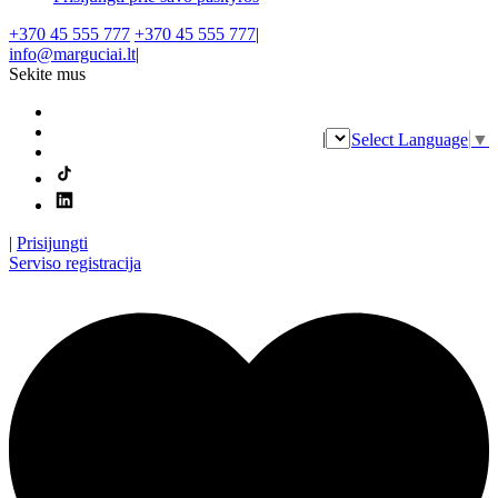
+370 45 555 777
+370 45 555 777
|
info@marguciai.lt
|
Sekite mus
|
Select Language
▼
|
Prisijungti
Serviso registracija