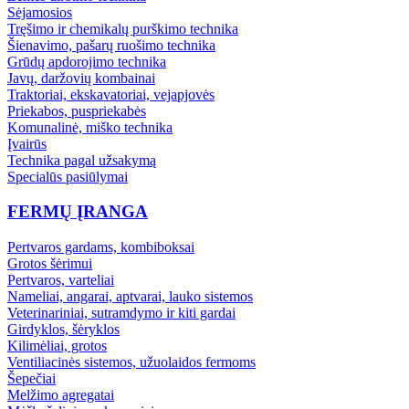
Sėjamosios
Tręšimo ir chemikalų purškimo technika
Šienavimo, pašarų ruošimo technika
Grūdų apdorojimo technika
Javų, daržovių kombainai
Traktoriai, ekskavatoriai, vejapjovės
Priekabos, puspriekabės
Komunalinė, miško technika
Įvairūs
Technika pagal užsakymą
Specialūs pasiūlymai
FERMŲ ĮRANGA
Pertvaros gardams, kombiboksai
Grotos šėrimui
Pertvaros, varteliai
Nameliai, angarai, aptvarai, lauko sistemos
Veterinariniai, sutramdymo ir kiti gardai
Girdyklos, šėryklos
Kilimėliai, grotos
Ventiliacinės sistemos, užuolaidos fermoms
Šepečiai
Melžimo agregatai