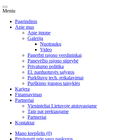
Meniu
Pagrindinis
Apie mus
Apie įmonę
Galerija
Nuotraukų
Video
Pagerbti rajono verslininkai
Panevėžio rajono stiprybė
Privatumo politika
El. parduotuvės sąlygos
Purkštuvų tech. reikalavimai
Purškimo įrangos taisyklės
Karjera
Finansavimas
Partneriai
Vieninteliai Lietuvoje atstovaujame
Taip pat prekiaujame
Partneriai
Kontaktai
Mano krepšelis (0)
Prisijungti prie savo paskyros