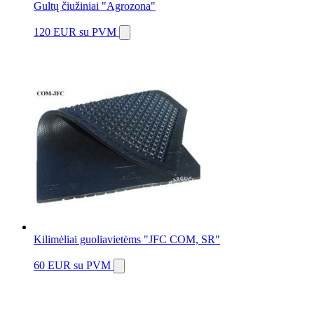
Gultų čiužiniai "Agrozona"
120 EUR
su PVM
Kilimėliai guoliavietėms "JFC COM, SR"
60 EUR
su PVM