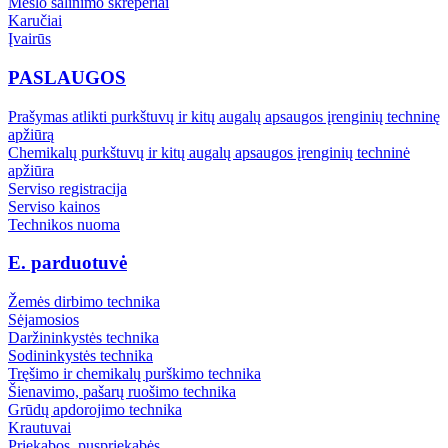
Mėšlo šalinimo skreperiai
Karučiai
Įvairūs
PASLAUGOS
Prašymas atlikti purkštuvų ir kitų augalų apsaugos įrenginių techninę
apžiūrą
Chemikalų purkštuvų ir kitų augalų apsaugos įrenginių techninė
apžiūra
Serviso registracija
Serviso kainos
Technikos nuoma
E. parduotuvė
Žemės dirbimo technika
Sėjamosios
Daržininkystės technika
Sodininkystės technika
Tręšimo ir chemikalų purškimo technika
Šienavimo, pašarų ruošimo technika
Grūdų apdorojimo technika
Krautuvai
Priekabos, puspriekabės