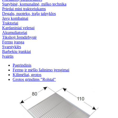
Statybinė, komunalinė, miško technika
Priedai mini traktoriukams
Degalų, nuotekų, trąšų talpyklos
Javų kombainai
Traktoriai
Kardaniniai velenai
Akumuliatoriai
Tikslioji žemdirbystė
Fermų įranga
Svarstyklės
Barbekiu įrankiai
Įvairūs
Pagrindinis
Fermų ir mėšlo šalinimo įrengimai
Kilimėliai, grotos
Grotos grindims "Rolstal"