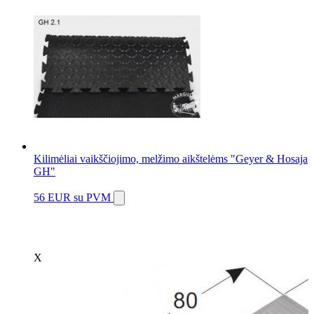
Kilimėliai vaikščiojimo, melžimo aikštelėms "Geyer & Hosaja
GH"
56 EUR
su PVM
X