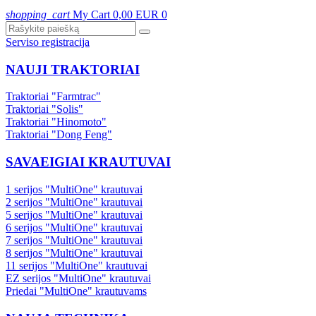
shopping_cart
My Cart
0,00 EUR
0
Serviso registracija
NAUJI TRAKTORIAI
Traktoriai "Farmtrac"
Traktoriai "Solis"
Traktoriai "Hinomoto"
Traktoriai "Dong Feng"
SAVAEIGIAI KRAUTUVAI
1 serijos "MultiOne" krautuvai
2 serijos "MultiOne" krautuvai
5 serijos "MultiOne" krautuvai
6 serijos "MultiOne" krautuvai
7 serijos "MultiOne" krautuvai
8 serijos "MultiOne" krautuvai
11 serijos "MultiOne" krautuvai
EZ serijos "MultiOne" krautuvai
Priedai "MultiOne" krautuvams