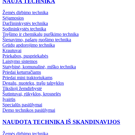
NAUJA TECHNIKA
Žemės dirbimo technika
Sėjamosios
Daržininkystės technika
Sodininkystės technika
Tręšimo ir chemikalų purškimo technika
Šienavimo, pašarų ruošimo technika
Grūdų apdorojimo technika
Krautuvai
Priekabos, puspriekabės
Laistymo sistemos
Statybinė, komunalinė, miško technika
Priedai keturračiams
Priedai mini traktoriukams
Degalų, nuotekų, trąšų talpyklos
Tikslioji žemdirbystė
Šutintuvai, rūkyklos, krosnelės
Įvairūs
Specialūs pasiūlymai
Demo technikos pasiūlymai
NAUDOTA TECHNIKA IŠ SKANDINAVIJOS
Žemės dirbimo technika