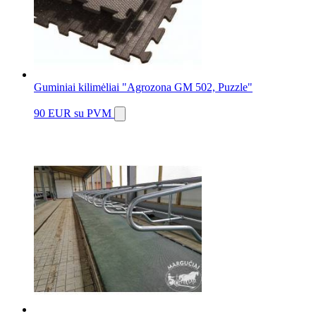
Guminiai kilimėliai "Agrozona GM 502, Puzzle"
90 EUR
su PVM