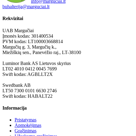
info@marguciai.lt
buhalterija@marguciai.lt
Rekvizitai
UAB Margučiai
Įmonės kodas: 301400534
PVM kodas: LT100003668814
Margučių g. 3, Margučių k.,
Miežiškių sen., Panevėžio raj., LT-38100
Luminor Bank AS Lietuvos skyrius
LT02 4010 0412 0045 7699
Swift kodas: AGBLLT2X
Swedbank AB
LT50 7300 0101 6630 2746
Swift kodas: HABALT22
Informacija
Pristatymas
Apmokėjimas
Grąžinimas