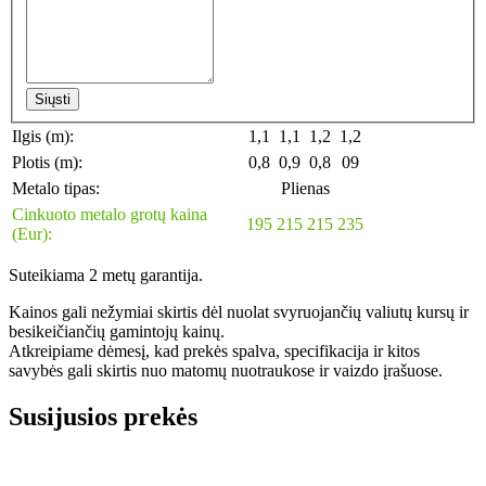
Siųsti
Ilgis (m):
1,1
1,1
1,2
1,2
Plotis (m):
0,8
0,9
0,8
09
Metalo tipas:
Plienas
Cinkuoto metalo grotų kaina
195
215
215
235
(Eur):
Suteikiama 2 metų garantija.
Kainos gali nežymiai skirtis dėl nuolat svyruojančių valiutų kursų ir
besikeičiančių gamintojų kainų.
Atkreipiame dėmesį, kad prekės spalva, specifikacija ir kitos
savybės gali skirtis nuo matomų nuotraukose ir vaizdo įrašuose.
Susijusios prekės