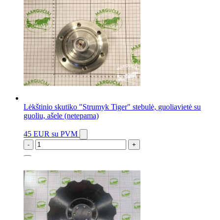
Lėkštinio skutiko "Strumyk Tiger" stebulė, guoliavietė su
guoliu, ašele (netepama)
45 EUR
su PVM
-
+
4 vnt.