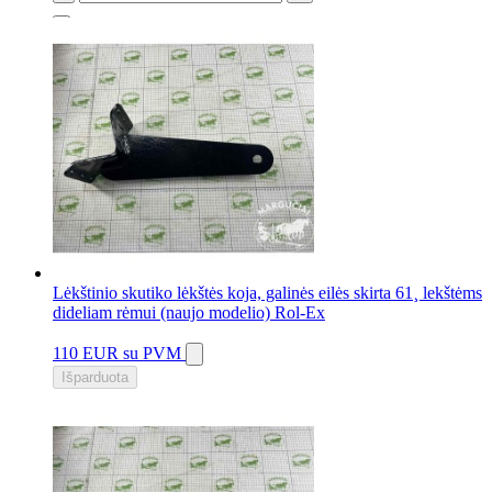
7 vnt.
Lėkštinio skutiko lėkštės koja, galinės eilės skirta 61¸ lekštėms
dideliam rėmui (naujo modelio) Rol-Ex
110 EUR
su PVM
Išparduota