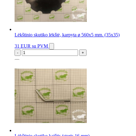
Lėkštinio skutiko lėkštė, karpyta ø 560x5 mm. (35x35)
31 EUR
su PVM
-
+
5 vnt.
Lėkštinio skutiko kaištis (storis 16 mm)