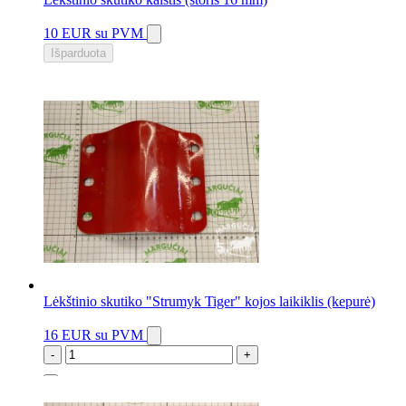
10 EUR
su PVM
Išparduota
Lėkštinio skutiko "Strumyk Tiger" kojos laikiklis (kepurė)
16 EUR
su PVM
-
+
2 vnt.