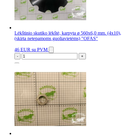
Lėkštinio skutiko lėkštė, karpyta ø 560x6,0 mm. (4x10),
(skirta netepamoms guoliavietėms) "OFAS"
46 EUR
su PVM
-
+
162 vnt.