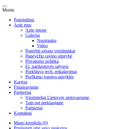
Meniu
Pagrindinis
Apie mus
Apie įmonę
Galerija
Nuotraukų
Video
Pagerbti rajono verslininkai
Panevėžio rajono stiprybė
Privatumo politika
El. parduotuvės sąlygos
Purkštuvų tech. reikalavimai
Purškimo įrangos taisyklės
Karjera
Finansavimas
Partneriai
Vieninteliai Lietuvoje atstovaujame
Taip pat prekiaujame
Partneriai
Kontaktai
Mano krepšelis (0)
Prisijungti prie savo paskyros