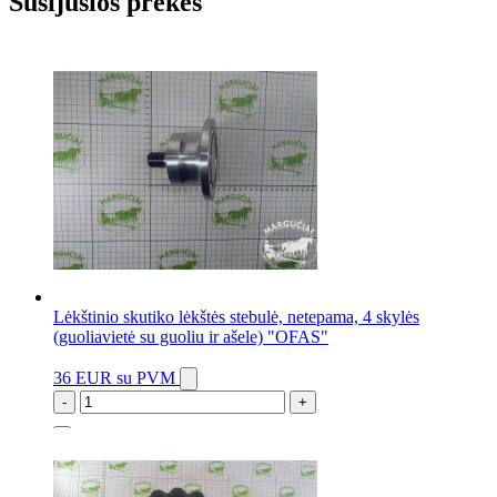
Susijusios prekės
Lėkštinio skutiko lėkštės stebulė, netepama, 4 skylės
(guoliavietė su guoliu ir ašele) "OFAS"
36 EUR
su PVM
-
+
153 vnt.