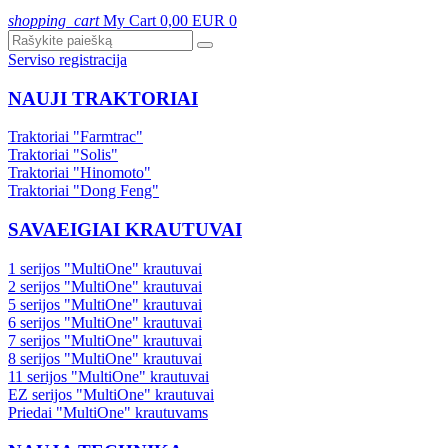
shopping_cart
My Cart
0,00 EUR
0
Serviso registracija
NAUJI TRAKTORIAI
Traktoriai "Farmtrac"
Traktoriai "Solis"
Traktoriai "Hinomoto"
Traktoriai "Dong Feng"
SAVAEIGIAI KRAUTUVAI
1 serijos "MultiOne" krautuvai
2 serijos "MultiOne" krautuvai
5 serijos "MultiOne" krautuvai
6 serijos "MultiOne" krautuvai
7 serijos "MultiOne" krautuvai
8 serijos "MultiOne" krautuvai
11 serijos "MultiOne" krautuvai
EZ serijos "MultiOne" krautuvai
Priedai "MultiOne" krautuvams