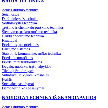
NAUJA TECHNIKA
Žemės dirbimo technika
Sėjamosios
Daržininkystės technika
Sodininkystės technika
Tręšimo ir chemikalų purškimo technika
Šienavimo, pašarų ruošimo technika
Grūdų apdorojimo technika
Krautuvai
Priekabos, puspriekabės
Laistymo sistemos
Statybinė, komunalinė, miško technika
Priedai keturračiams
Priedai mini traktoriukams
Degalų, nuotekų, trąšų talpyklos
Tikslioji žemdirbystė
Šutintuvai, rūkyklos, krosnelės
Įvairūs
Specialūs pasiūlymai
Demo technikos pasiūlymai
NAUDOTA TECHNIKA IŠ SKANDINAVIJOS
Žemės dirbimo technika