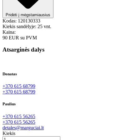
Pridėti į mėgstamiausius
Kodas:
120130333
Kiekis sandėlyje:
25 vnt.
Kaina:
90 EUR
su PVM
Atsarginės dalys
Donatas
+370 615 68799
+370 615 68799
Paulius
+370 615 56265
+370 615 56265
detales@marguciai.lt
Kiekis