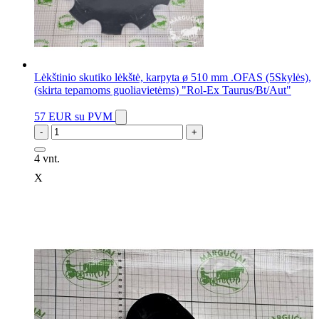
Lėkštinio skutiko lėkštė, karpyta ø 510 mm .OFAS (5Skylės),
(skirta tepamoms guoliavietėms) "Rol-Ex Taurus/Bt/Aut"
57 EUR
su PVM
-
+
4 vnt.
X