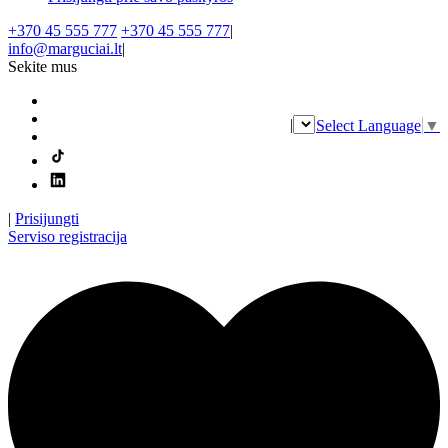
+370 45 555 777
+370 45 555 777
|
info@marguciai.lt
|
Sekite mus
|
Select Language
▼
|
Prisijungti
Serviso registracija