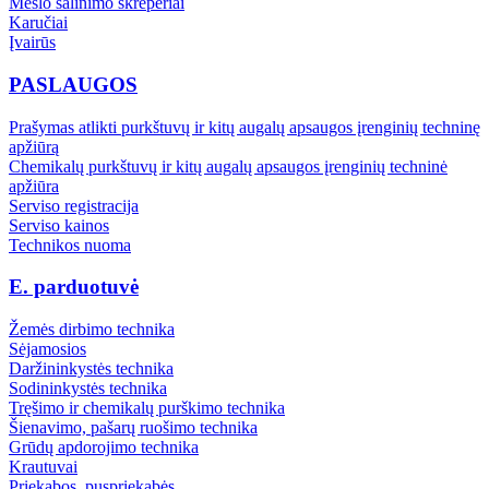
Mėšlo šalinimo skreperiai
Karučiai
Įvairūs
PASLAUGOS
Prašymas atlikti purkštuvų ir kitų augalų apsaugos įrenginių techninę
apžiūrą
Chemikalų purkštuvų ir kitų augalų apsaugos įrenginių techninė
apžiūra
Serviso registracija
Serviso kainos
Technikos nuoma
E. parduotuvė
Žemės dirbimo technika
Sėjamosios
Daržininkystės technika
Sodininkystės technika
Tręšimo ir chemikalų purškimo technika
Šienavimo, pašarų ruošimo technika
Grūdų apdorojimo technika
Krautuvai
Priekabos, puspriekabės