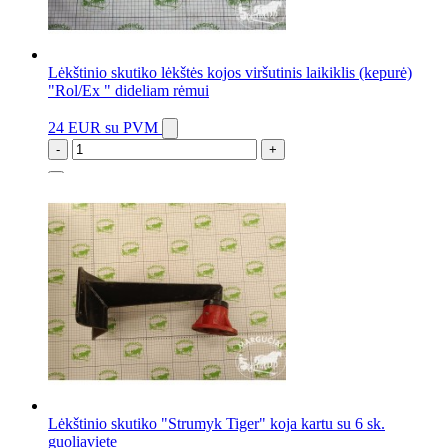
Lėkštinio skutiko lėkštės kojos viršutinis laikiklis (kepurė)
"Rol/Ex " dideliam rėmui
24 EUR
su PVM
-
+
13 vnt.
Lėkštinio skutiko "Strumyk Tiger" koja kartu su 6 sk.
guoliaviete