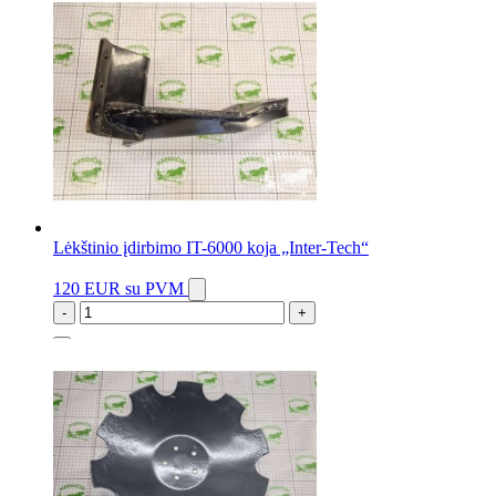
Lėkštinio įdirbimo IT-6000 koja „Inter-Tech“
120 EUR
su PVM
-
+
2 vnt.