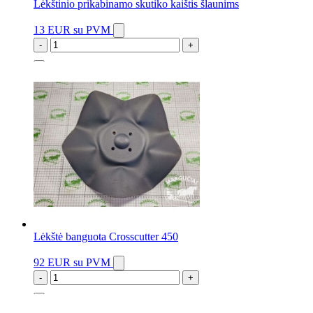
Lėkštinio prikabinamo skutiko kaištis šlaunims
13 EUR
su PVM
-
+
1 vnt.
Lėkštė banguota Crosscutter 450
92 EUR
su PVM
-
+
2 vnt.