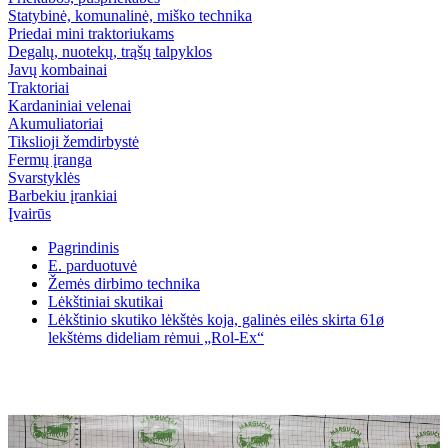
Statybinė, komunalinė, miško technika
Priedai mini traktoriukams
Degalų, nuotekų, trąšų talpyklos
Javų kombainai
Traktoriai
Kardaniniai velenai
Akumuliatoriai
Tikslioji žemdirbystė
Fermų įranga
Svarstyklės
Barbekiu įrankiai
Įvairūs
Pagrindinis
E. parduotuvė
Žemės dirbimo technika
Lėkštiniai skutikai
Lėkštinio skutiko lėkštės koja, galinės eilės skirta 61ø
lekštėms dideliam rėmui „Rol-Ex“