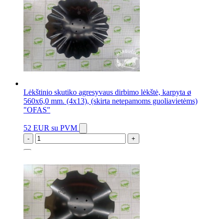
Lėkštinio skutiko agresyvaus dirbimo lėkštė, karpyta ø
560x6,0 mm. (4x13), (skirta netepamoms guoliavietėms)
"OFAS"
52 EUR
su PVM
-
+
83 vnt.