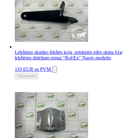
Lėkštinio skutiko lėkštės koja, priekinės eilės skirta 61ø
lekštėms dideliam rėmui "Rol/Ex" Naujo modelio
110 EUR
su PVM
Išparduota