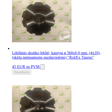
Lėkštinio skutiko lėkštė, karpyta ø 560x6,0 mm. (4x10),
(skirta netepamoms guoliavietėms) "Rol/Ex Taurus"
45 EUR
su PVM
Išparduota