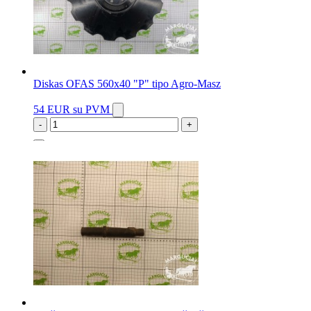
Diskas OFAS 560x40 "P" tipo Agro-Masz
54 EUR
su PVM
-
+
5 vnt.