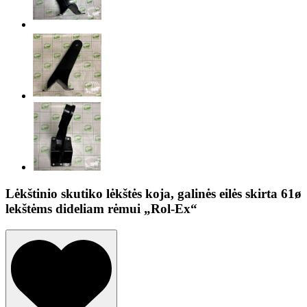
Lėkštinio skutiko lėkštės koja, galinės eilės skirta 61ø
lekštėms dideliam rėmui „Rol-Ex“