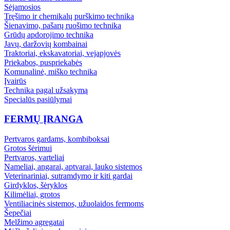
Sėjamosios
Tręšimo ir chemikalų purškimo technika
Šienavimo, pašarų ruošimo technika
Grūdų apdorojimo technika
Javų, daržovių kombainai
Traktoriai, ekskavatoriai, vejapjovės
Priekabos, puspriekabės
Komunalinė, miško technika
Įvairūs
Technika pagal užsakymą
Specialūs pasiūlymai
FERMŲ ĮRANGA
Pertvaros gardams, kombiboksai
Grotos šėrimui
Pertvaros, varteliai
Nameliai, angarai, aptvarai, lauko sistemos
Veterinariniai, sutramdymo ir kiti gardai
Girdyklos, šėryklos
Kilimėliai, grotos
Ventiliacinės sistemos, užuolaidos fermoms
Šepečiai
Melžimo agregatai