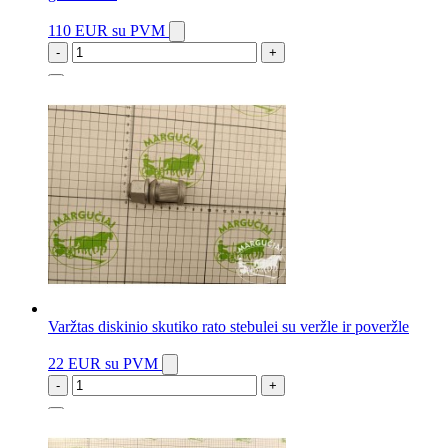
110 EUR
su PVM
-
+
4 vnt.
Varžtas diskinio skutiko rato stebulei su veržle ir poveržle
22 EUR
su PVM
-
+
8 vnt.