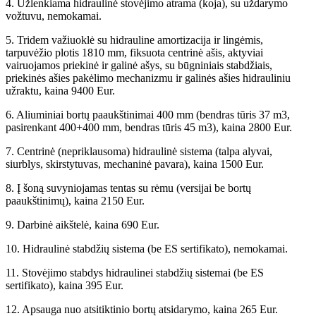
4. Užlenkiama hidraulinė stovėjimo atrama (koja), su uždarymo
vožtuvu, nemokamai.
5. Tridem važiuoklė su hidrauline amortizacija ir lingėmis,
tarpuvėžio plotis 1810 mm, fiksuota centrinė ašis, aktyviai
vairuojamos priekinė ir galinė ašys, su būgniniais stabdžiais,
priekinės ašies pakėlimo mechanizmu ir galinės ašies hidrauliniu
užraktu, kaina 9400 Eur.
6. Aliuminiai bortų paaukštinimai 400 mm (bendras tūris 37 m3,
pasirenkant 400+400 mm, bendras tūris 45 m3), kaina 2800 Eur.
7. Centrinė (nepriklausoma) hidraulinė sistema (talpa alyvai,
siurblys, skirstytuvas, mechaninė pavara), kaina 1500 Eur.
8. Į šoną suvyniojamas tentas su rėmu (versijai be bortų
paaukštinimų), kaina 2150 Eur.
9. Darbinė aikštelė, kaina 690 Eur.
10. Hidraulinė stabdžių sistema (be ES sertifikato), nemokamai.
11. Stovėjimo stabdys hidraulinei stabdžių sistemai (be ES
sertifikato), kaina 395 Eur.
12. Apsauga nuo atsitiktinio bortų atsidarymo, kaina 265 Eur.