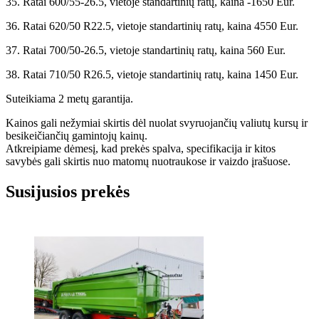
35. Ratai 600/55-26.5, vietoje standartinių ratų, kaina -1650 Eur.
36. Ratai 620/50 R22.5, vietoje standartinių ratų, kaina 4550 Eur.
37. Ratai 700/50-26.5, vietoje standartinių ratų, kaina 560 Eur.
38. Ratai 710/50 R26.5, vietoje standartinių ratų, kaina 1450 Eur.
Suteikiama 2 metų garantija.
Kainos gali nežymiai skirtis dėl nuolat svyruojančių valiutų kursų ir
besikeičiančių gamintojų kainų.
Atkreipiame dėmesį, kad prekės spalva, specifikacija ir kitos
savybės gali skirtis nuo matomų nuotraukose ir vaizdo įrašuose.
Susijusios prekės