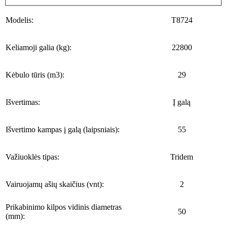
Modelis:
T8724
Keliamoji galia (kg):
22800
Kėbulo tūris (m3):
29
Išvertimas:
Į galą
Išvertimo kampas į galą (laipsniais):
55
Važiuoklės tipas:
Tridem
Vairuojamų ašių skaičius (vnt):
2
Prikabinimo kilpos vidinis diametras
50
(mm):