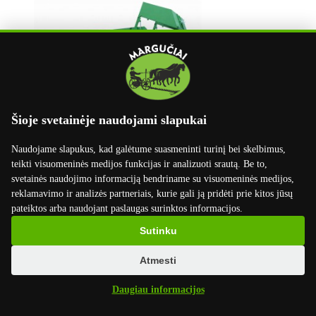
Šioje svetainėje naudojami slapukai
Puspriekabė "Pronar T902", 16000 kg
Naudojame slapukus, kad galėtume suasmeninti turinį bei skelbimus,
teikti visuomeninės medijos funkcijas ir analizuoti srautą. Be to,
60700 EUR
su PVM
svetainės naudojimo informaciją bendriname su visuomeninės medijos,
reklamavimo ir analizės partneriais, kurie gali ją pridėti prie kitos jūsų
pateiktos arba naudojant paslaugas surinktos informacijos.
Sutinku
Atmesti
Daugiau informacijos