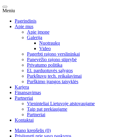
Meniu
Pagrindinis
Apie mus
Apie įmonę
Galerija
Nuotraukų
Video
Pagerbti rajono verslininkai
Panevėžio rajono stiprybė
Privatumo politika
El. parduotuvės sąlygos
Purkštuvų tech. reikalavimai
Purškimo įrangos taisyklės
Karjera
Finansavimas
Partneriai
Vieninteliai Lietuvoje atstovaujame
Taip pat prekiaujame
Partneriai
Kontaktai
Mano krepšelis (0)
Prisijungti prie savo paskyros