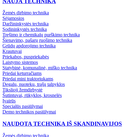
NAUJA TECHNIKA
Žemės dirbimo technika
Sėjamosios
Daržininkystės technika
Sodininkystės technika
Tręšimo ir chemikalų purškimo technika
Šienavimo, pašarų ruošimo technika
Grūdų apdorojimo technika
Krautuvai
Priekabos, puspriekabės
Laistymo sistemos
Statybinė, komunalinė, miško technika
Priedai keturračiams
Priedai mini traktoriukams
Degalų, nuotekų, trąšų talpyklos
Tikslioji žemdirbystė
Šutintuvai, rūkyklos, krosnelės
Įvairūs
Specialūs pasiūlymai
Demo technikos pasiūlymai
NAUDOTA TECHNIKA IŠ SKANDINAVIJOS
Žemės dirbimo technika