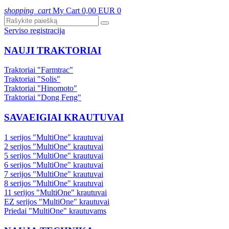
shopping_cart
My Cart
0,00 EUR
0
Serviso registracija
NAUJI TRAKTORIAI
Traktoriai "Farmtrac"
Traktoriai "Solis"
Traktoriai "Hinomoto"
Traktoriai "Dong Feng"
SAVAEIGIAI KRAUTUVAI
1 serijos "MultiOne" krautuvai
2 serijos "MultiOne" krautuvai
5 serijos "MultiOne" krautuvai
6 serijos "MultiOne" krautuvai
7 serijos "MultiOne" krautuvai
8 serijos "MultiOne" krautuvai
11 serijos "MultiOne" krautuvai
EZ serijos "MultiOne" krautuvai
Priedai "MultiOne" krautuvams