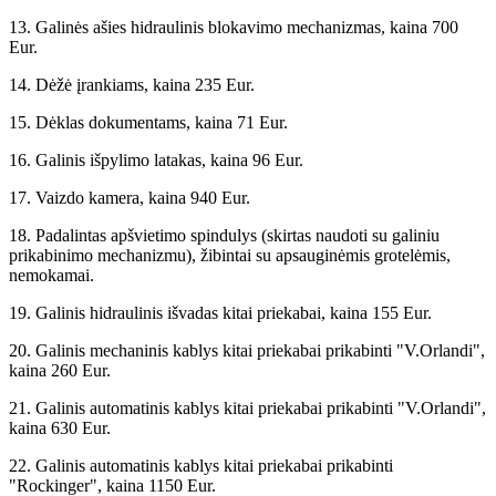
13. Galinės ašies hidraulinis blokavimo mechanizmas, kaina 700
Eur.
14. Dėžė įrankiams, kaina 235 Eur.
15. Dėklas dokumentams, kaina 71 Eur.
16. Galinis išpylimo latakas, kaina 96 Eur.
17. Vaizdo kamera, kaina 940 Eur.
18. Padalintas apšvietimo spindulys (skirtas naudoti su galiniu
prikabinimo mechanizmu), žibintai su apsauginėmis grotelėmis,
nemokamai.
19. Galinis hidraulinis išvadas kitai priekabai, kaina 155 Eur.
20. Galinis mechaninis kablys kitai priekabai prikabinti "V.Orlandi",
kaina 260 Eur.
21. Galinis automatinis kablys kitai priekabai prikabinti "V.Orlandi",
kaina 630 Eur.
22. Galinis automatinis kablys kitai priekabai prikabinti
"Rockinger", kaina 1150 Eur.