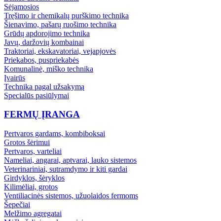
Sėjamosios
Tręšimo ir chemikalų purškimo technika
Šienavimo, pašarų ruošimo technika
Grūdų apdorojimo technika
Javų, daržovių kombainai
Traktoriai, ekskavatoriai, vejapjovės
Priekabos, puspriekabės
Komunalinė, miško technika
Įvairūs
Technika pagal užsakymą
Specialūs pasiūlymai
FERMŲ ĮRANGA
Pertvaros gardams, kombiboksai
Grotos šėrimui
Pertvaros, varteliai
Nameliai, angarai, aptvarai, lauko sistemos
Veterinariniai, sutramdymo ir kiti gardai
Girdyklos, šėryklos
Kilimėliai, grotos
Ventiliacinės sistemos, užuolaidos fermoms
Šepečiai
Melžimo agregatai