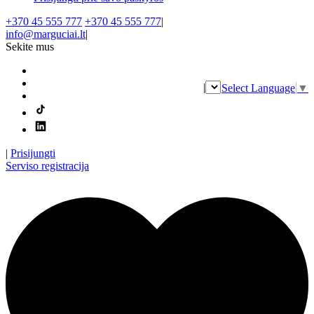
+370 45 555 777
+370 45 555 777
|
info@marguciai.lt
|
Sekite mus
|
Select Language
▼
|
Prisijungti
Serviso registracija