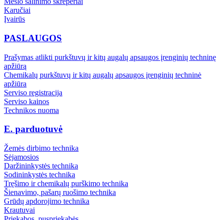
Mėšlo šalinimo skreperiai
Karučiai
Įvairūs
PASLAUGOS
Prašymas atlikti purkštuvų ir kitų augalų apsaugos įrenginių techninę
apžiūrą
Chemikalų purkštuvų ir kitų augalų apsaugos įrenginių techninė
apžiūra
Serviso registracija
Serviso kainos
Technikos nuoma
E. parduotuvė
Žemės dirbimo technika
Sėjamosios
Daržininkystės technika
Sodininkystės technika
Tręšimo ir chemikalų purškimo technika
Šienavimo, pašarų ruošimo technika
Grūdų apdorojimo technika
Krautuvai
Priekabos, puspriekabės