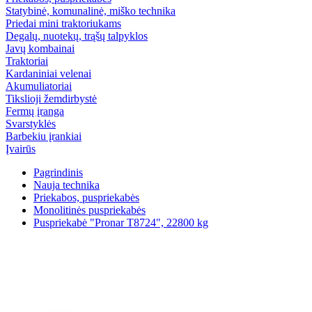
Statybinė, komunalinė, miško technika
Priedai mini traktoriukams
Degalų, nuotekų, trąšų talpyklos
Javų kombainai
Traktoriai
Kardaniniai velenai
Akumuliatoriai
Tikslioji žemdirbystė
Fermų įranga
Svarstyklės
Barbekiu įrankiai
Įvairūs
Pagrindinis
Nauja technika
Priekabos, puspriekabės
Monolitinės puspriekabės
Puspriekabė "Pronar T8724", 22800 kg