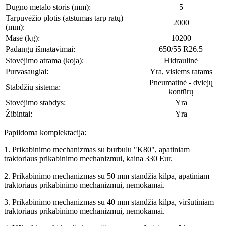
Dugno metalo storis (mm):
5
Tarpuvėžio plotis (atstumas tarp ratų)
2000
(mm):
Masė (kg):
10200
Padangų išmatavimai:
650/55 R26.5
Stovėjimo atrama (koja):
Hidraulinė
Purvasaugiai:
Yra, visiems ratams
Pneumatinė - dviejų
Stabdžių sistema:
kontūrų
Stovėjimo stabdys:
Yra
Žibintai:
Yra
Papildoma komplektacija:
1. Prikabinimo mechanizmas su burbulu "K80", apatiniam
traktoriaus prikabinimo mechanizmui, kaina 330 Eur.
2. Prikabinimo mechanizmas su 50 mm standžia kilpa, apatiniam
traktoriaus prikabinimo mechanizmui, nemokamai.
3. Prikabinimo mechanizmas su 40 mm standžia kilpa, viršutiniam
traktoriaus prikabinimo mechanizmui, nemokamai.