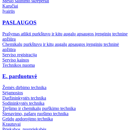
Mėšlo šalinimo skreperiai
Karučiai
Įvairūs
PASLAUGOS
Prašymas atlikti purkštuvų ir kitų augalų apsaugos įrenginių techninę
apžiūrą
Chemikalų purkštuvų ir kitų augalų apsaugos įrenginių techninė
apžiūra
Serviso registracija
Serviso kainos
Technikos nuoma
E. parduotuvė
Žemės dirbimo technika
Sėjamosios
Daržininkystės technika
Sodininkystės technika
Tręšimo ir chemikalų purškimo technika
Šienavimo, pašarų ruošimo technika
Grūdų apdorojimo technika
Krautuvai
Priekabos, puspriekabės