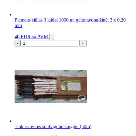
Piemens siūlas 3 laidai 1000 m, geltona/oranžinė, 3 x 0,20
mm
40 EUR
su PVM
-
+
1 vnt.
Tinklas avims su dvigubu smygiu (50m)