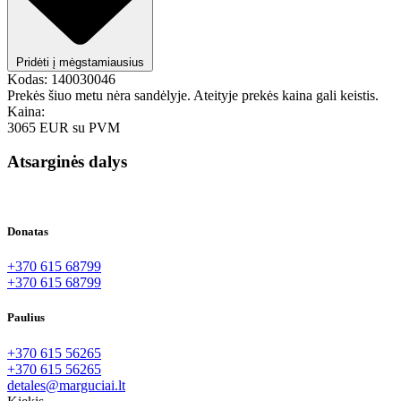
Pridėti į mėgstamiausius
Kodas:
140030046
Prekės šiuo metu nėra sandėlyje. Ateityje prekės kaina gali keistis.
Kaina:
3065 EUR
su PVM
Atsarginės dalys
Donatas
+370 615 68799
+370 615 68799
Paulius
+370 615 56265
+370 615 56265
detales@marguciai.lt