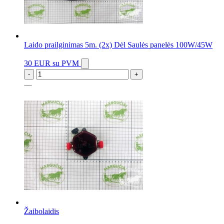
Laido prailginimas 5m. (2x) Dėl Saulės panelės 100W/45W
30 EUR
su PVM
-
+
1 vnt.
Žaibolaidis