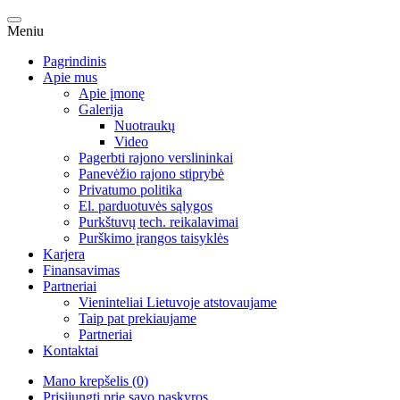
Meniu
Pagrindinis
Apie mus
Apie įmonę
Galerija
Nuotraukų
Video
Pagerbti rajono verslininkai
Panevėžio rajono stiprybė
Privatumo politika
El. parduotuvės sąlygos
Purkštuvų tech. reikalavimai
Purškimo įrangos taisyklės
Karjera
Finansavimas
Partneriai
Vieninteliai Lietuvoje atstovaujame
Taip pat prekiaujame
Partneriai
Kontaktai
Mano krepšelis (0)
Prisijungti prie savo paskyros