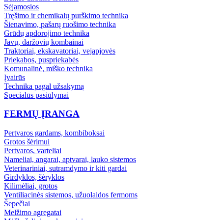
Sėjamosios
Tręšimo ir chemikalų purškimo technika
Šienavimo, pašarų ruošimo technika
Grūdų apdorojimo technika
Javų, daržovių kombainai
Traktoriai, ekskavatoriai, vejapjovės
Priekabos, puspriekabės
Komunalinė, miško technika
Įvairūs
Technika pagal užsakymą
Specialūs pasiūlymai
FERMŲ ĮRANGA
Pertvaros gardams, kombiboksai
Grotos šėrimui
Pertvaros, varteliai
Nameliai, angarai, aptvarai, lauko sistemos
Veterinariniai, sutramdymo ir kiti gardai
Girdyklos, šėryklos
Kilimėliai, grotos
Ventiliacinės sistemos, užuolaidos fermoms
Šepečiai
Melžimo agregatai