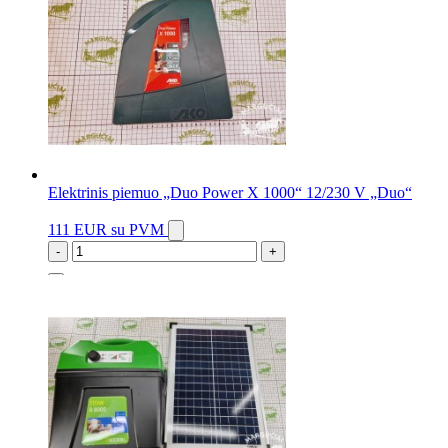
Elektrinis piemuo „Duo Power X 1000“ 12/230 V „Duo“
111 EUR
su PVM
-
+
5 vnt.