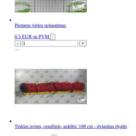
Piemens vielos sujungimas
6.5 EUR
su PVM
-
+
5 vnt.
Tinklas avims, oranžinis, aukštis: 108 cm - dvigubas dyglis