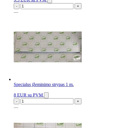
-
+
2 vnt.
Specialus įžeminimo strypas 1 m.
8 EUR
su PVM
-
+
2 vnt.