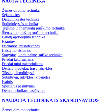
NAUJA TECHNIKA
Žemės dirbimo technika
Sėjamosios
Daržininkystės technika
Sodininkystės technika
Tręšimo ir chemikalų purškimo technika
Šienavimo, pašarų ruošimo technika
Grūdų apdorojimo technika
Krautuvai
Priekabos, puspriekabės
Laistymo sistemos
Statybinė, komunalinė, miško technika
Priedai keturračiams
Priedai mini traktoriukams
Degalų, nuotekų, trąšų talpyklos
Tikslioji žemdirbystė
Šutintuvai, rūkyklos, krosnelės
Įvairūs
Specialūs pasiūlymai
Demo technikos pasiūlymai
NAUDOTA TECHNIKA IŠ SKANDINAVIJOS
Žemės dirbimo technika