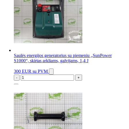
Saulės energijos generatorius su piemeniu „SunPower
S1000“, skirtas arkliams, galvijams, 1,4 J
300 EUR
su PVM
-
+
1 vnt.