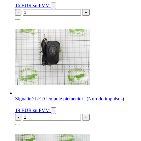
16 EUR
su PVM
-
+
1 vnt.
Signalinė LED lemputė piemeniui . (Nurodo impulsus)
19 EUR
su PVM
-
+
2 vnt.