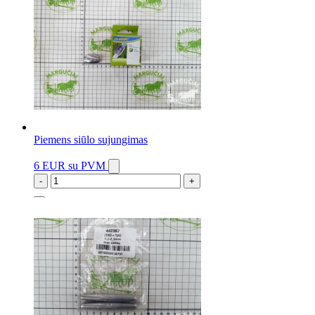
Piemens siūlo sujungimas
6 EUR
su PVM
-
+
5 vnt.