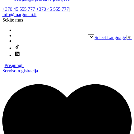
+370 45 555 777
+370 45 555 777
|
info@marguciai.lt
|
Sekite mus
|
Select Language
▼
|
Prisijungti
Serviso registracija