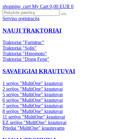
shopping_cart
My Cart
0,00 EUR
0
Serviso registracija
NAUJI TRAKTORIAI
Traktoriai "Farmtrac"
Traktoriai "Solis"
Traktoriai "Hinomoto"
Traktoriai "Dong Feng"
SAVAEIGIAI KRAUTUVAI
1 serijos "MultiOne" krautuvai
2 serijos "MultiOne" krautuvai
5 serijos "MultiOne" krautuvai
6 serijos "MultiOne" krautuvai
7 serijos "MultiOne" krautuvai
8 serijos "MultiOne" krautuvai
11 serijos "MultiOne" krautuvai
EZ serijos "MultiOne" krautuvai
Priedai "MultiOne" krautuvams