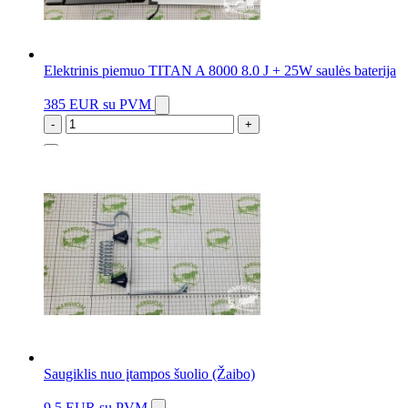
Elektrinis piemuo TITAN A 8000 8.0 J + 25W saulės baterija
385 EUR
su PVM
-
+
1 vnt.
Saugiklis nuo įtampos šuolio (Žaibo)
9.5 EUR
su PVM