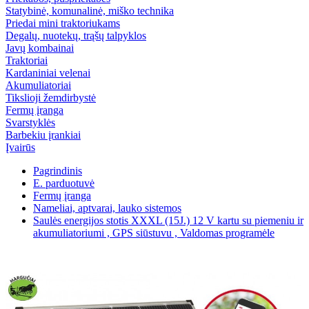
Statybinė, komunalinė, miško technika
Priedai mini traktoriukams
Degalų, nuotekų, trąšų talpyklos
Javų kombainai
Traktoriai
Kardaniniai velenai
Akumuliatoriai
Tikslioji žemdirbystė
Fermų įranga
Svarstyklės
Barbekiu įrankiai
Įvairūs
Pagrindinis
E. parduotuvė
Fermų įranga
Nameliai, aptvarai, lauko sistemos
Saulės energijos stotis XXXL (15J.) 12 V kartu su piemeniu ir
akumuliatoriumi , GPS siūstuvu , Valdomas programėle