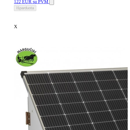
122 EUR
su PVM
Išparduota
X