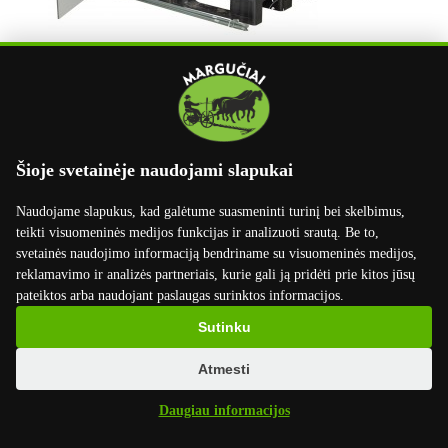
Šioje svetainėje naudojami slapukai
Naudojame slapukus, kad galėtume suasmeninti turinį bei skelbimus,
teikti visuomeninės medijos funkcijas ir analizuoti srautą. Be to,
svetainės naudojimo informaciją bendriname su visuomeninės medijos,
reklamavimo ir analizės partneriais, kurie gali ją pridėti prie kitos jūsų
pateiktos arba naudojant paslaugas surinktos informacijos.
info@marguciai.lt
buhalterija@marguciai.lt
Sutinku
Rekvizitai
Atmesti
UAB Margučiai
Daugiau informacijos
Įmonės kodas: 301400534
PVM kodas: LT100003668814