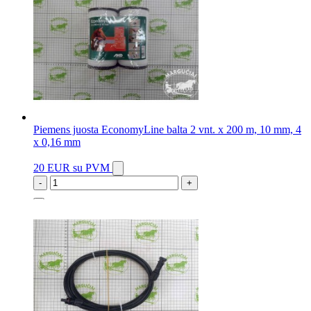
Piemens juosta EconomyLine balta 2 vnt. x 200 m, 10 mm, 4
x 0,16 mm
20 EUR
su PVM
-
+
4 vnt.