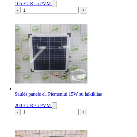
105 EUR
su PVM
-
+
2 vnt.
Saulės panelė el. Piemeniui 15W su laikiklias
200 EUR
su PVM
-
+
1 vnt.