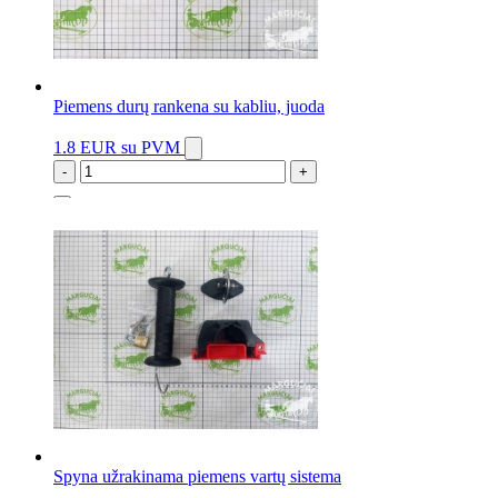
Piemens durų rankena su kabliu, juoda
1.8 EUR
su PVM
-
+
10 vnt.
Spyna užrakinama piemens vartų sistema