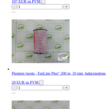
107 EUR
su PVM
-
+
1 vnt.
Piemens juosta „TopLine Plus“ 200 m, 10 mm, balta/raudona
20 EUR
su PVM
-
+
2 vnt.