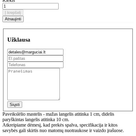
Kiekis
Į krepšelį
Užklausa
Siųsti
Paveikslėlio mastelis - mažas langelis atitinka 1 cm, didelis
paryškintas langelis atitinka 10 cm.
Atkreipiame dėmesį, kad prekės spalva, specifikacija ir kitos
savybės gali skirtis nuo matomų nuotraukose ir vaizdo įrašuose.