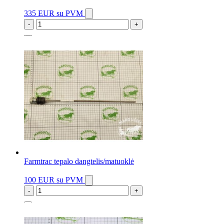
335 EUR
su PVM
-
+
1 vnt.
Farmtrac tepalo dangtelis/matuoklė
100 EUR
su PVM
-
+
5 vnt.