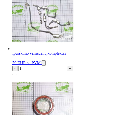
Įpurškimo vamzdelių komplektas
70 EUR
su PVM
-
+
1 vnt.