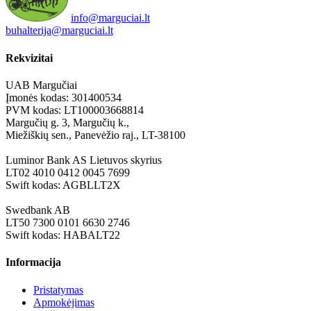
info@marguciai.lt
buhalterija@marguciai.lt
Rekvizitai
UAB Margučiai
Įmonės kodas: 301400534
PVM kodas: LT100003668814
Margučių g. 3, Margučių k.,
Miežiškių sen., Panevėžio raj., LT-38100
Luminor Bank AS Lietuvos skyrius
LT02 4010 0412 0045 7699
Swift kodas: AGBLLT2X
Swedbank AB
LT50 7300 0101 6630 2746
Swift kodas: HABALT22
Informacija
Pristatymas
Apmokėjimas