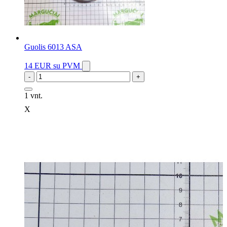
Guolis 6013 ASA
14 EUR
su PVM
-
+
1 vnt.
X