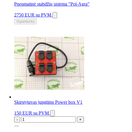
Pneumatinė stabdžių sistema "Pol-Agra"
2750 EUR
su PVM
Išparduota
Skirstytuvas jungtims Power box V1
150 EUR
su PVM
-
+
1 vnt.