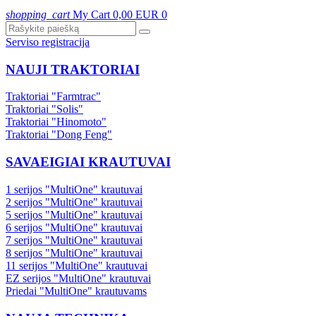
shopping_cart
My Cart
0,00 EUR
0
Serviso registracija
NAUJI TRAKTORIAI
Traktoriai "Farmtrac"
Traktoriai "Solis"
Traktoriai "Hinomoto"
Traktoriai "Dong Feng"
SAVAEIGIAI KRAUTUVAI
1 serijos "MultiOne" krautuvai
2 serijos "MultiOne" krautuvai
5 serijos "MultiOne" krautuvai
6 serijos "MultiOne" krautuvai
7 serijos "MultiOne" krautuvai
8 serijos "MultiOne" krautuvai
11 serijos "MultiOne" krautuvai
EZ serijos "MultiOne" krautuvai
Priedai "MultiOne" krautuvams