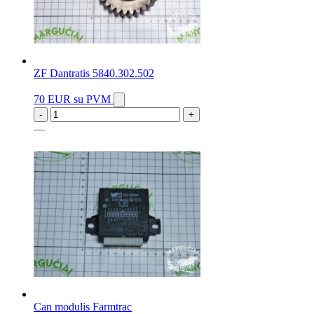
ZF Dantratis 5840.302.502
70 EUR
su PVM
-
+
1 vnt.
Can modulis Farmtrac