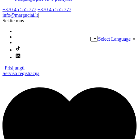
+370 45 555 777
+370 45 555 777
|
info@marguciai.lt
|
Sekite mus
|
Select Language
▼
|
Prisijungti
Serviso registracija