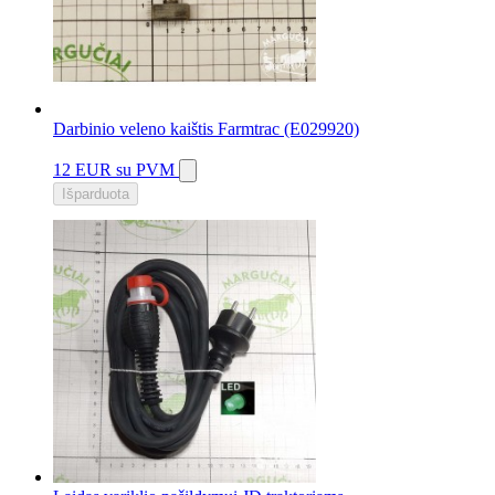
Darbinio veleno kaištis Farmtrac (E029920)
12 EUR
su PVM
Išparduota