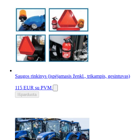
Saugos rinkinys (įspėjamasis ženkl., trikampis, gesintuvas)
115 EUR
su PVM
Išparduota