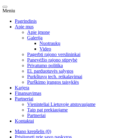
Meniu
Pagrindinis
Apie mus
Apie įmonę
Galerija
Nuotraukų
Video
Pagerbti rajono verslininkai
Panevėžio rajono stiprybė
Privatumo politika
El. parduotuvės sąlygos
Purkštuvų tech. reikalavimai
Purškimo įrangos taisyklės
Karjera
Finansavimas
Partneriai
Vieninteliai Lietuvoje atstovaujame
Taip pat prekiaujame
Partneriai
Kontaktai
Mano krepšelis (0)
Prisijungti prie savo paskyros