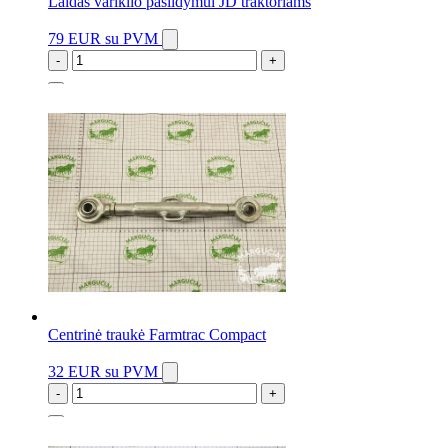
Laidas variklio pašildymui JD traktoriams
79 EUR
su PVM
-
+
1 vnt.
Centrinė traukė Farmtrac Compact
32 EUR
su PVM
-
+
3 vnt.