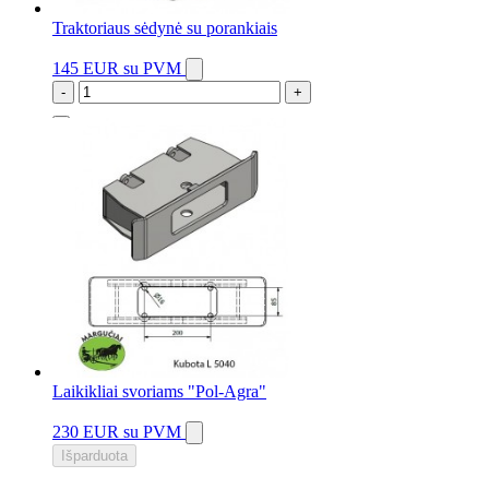
Traktoriaus sėdynė su porankiais
145 EUR
su PVM
-
+
10 vnt.
Laikikliai svoriams "Pol-Agra"
230 EUR
su PVM
Išparduota