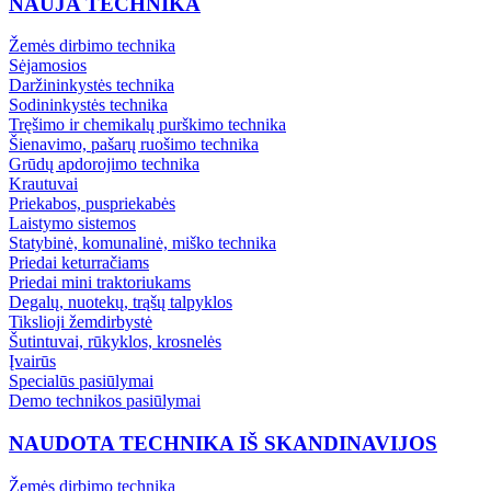
NAUJA TECHNIKA
Žemės dirbimo technika
Sėjamosios
Daržininkystės technika
Sodininkystės technika
Tręšimo ir chemikalų purškimo technika
Šienavimo, pašarų ruošimo technika
Grūdų apdorojimo technika
Krautuvai
Priekabos, puspriekabės
Laistymo sistemos
Statybinė, komunalinė, miško technika
Priedai keturračiams
Priedai mini traktoriukams
Degalų, nuotekų, trąšų talpyklos
Tikslioji žemdirbystė
Šutintuvai, rūkyklos, krosnelės
Įvairūs
Specialūs pasiūlymai
Demo technikos pasiūlymai
NAUDOTA TECHNIKA IŠ SKANDINAVIJOS
Žemės dirbimo technika