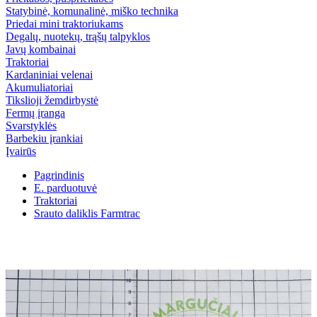
Statybinė, komunalinė, miško technika
Priedai mini traktoriukams
Degalų, nuotekų, trąšų talpyklos
Javų kombainai
Traktoriai
Kardaniniai velenai
Akumuliatoriai
Tikslioji žemdirbystė
Fermų įranga
Svarstyklės
Barbekiu įrankiai
Įvairūs
Pagrindinis
E. parduotuvė
Traktoriai
Srauto daliklis Farmtrac