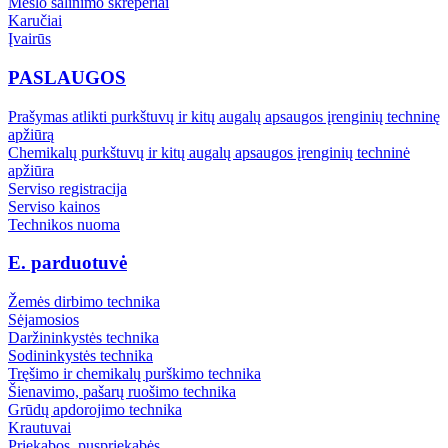
Mėšlo šalinimo skreperiai
Karučiai
Įvairūs
PASLAUGOS
Prašymas atlikti purkštuvų ir kitų augalų apsaugos įrenginių techninę
apžiūrą
Chemikalų purkštuvų ir kitų augalų apsaugos įrenginių techninė
apžiūra
Serviso registracija
Serviso kainos
Technikos nuoma
E. parduotuvė
Žemės dirbimo technika
Sėjamosios
Daržininkystės technika
Sodininkystės technika
Tręšimo ir chemikalų purškimo technika
Šienavimo, pašarų ruošimo technika
Grūdų apdorojimo technika
Krautuvai
Priekabos, puspriekabės