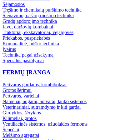
Sėjamosios
Tręšimo ir chemikalų purškimo technika
Šienavimo, pašarų ruošimo technika
Grūdų apdorojimo technika
Javų, daržovių kombainai
Traktoriai, ekskavatoriai, vejapjovės
Priekabos, puspriekabės
Komunalinė, miško technika
Įvairūs
Technika pagal užsakymą
Specialūs pasiūlymai
FERMŲ ĮRANGA
Pertvaros gardams, kombiboksai
Grotos šėrimui
Pertvaros, varteliai
Nameliai, angarai, aptvarai, lauko sistemos
Veterinariniai, sutramdymo ir kiti gardai
Girdyklos, šėryklos
Kilimėliai, grotos
Ventiliacinės sistemos, užuolaidos fermoms
Šepečiai
Melžimo agregatai