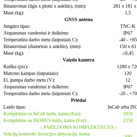
Išmatavimai (ilgis x plotis x aukštis), (mm):
281 x 181 x
Masė (kg):
1,5
GNSS antena
Jungties tipas:
TNC-K
Atsparumas vandeniui ir dulkėms:
IP67
Temperatūra darbo metu (laipsniais C):
-40 - +85
Išmatavimai (diametras x aukštis), (mm):
150 x 61
Masė (kg):
≤0,45
Vaizdo kamera
Raiška (pix):
1280 x 72
Matymo kampas (laipsniais):
120
El. įtampa darbo metu (V):
12
Atsparumas vandeniui ir dulkėms:
IP67
Temperatūra darbo metu (laipsniais C):
-20 - +70
Priedai
Laido tipas:
InCab arba I
Komplektas su InCab laidu, kaina (Eur):
1850
Komplektas su ISOBUS laidu, kaina (Eur):
2350
↓ PAPILDOMA KOMPLEKTACIJA ↓
Sekcijų kontrolės licencijos aktyvacija
, kaina
500