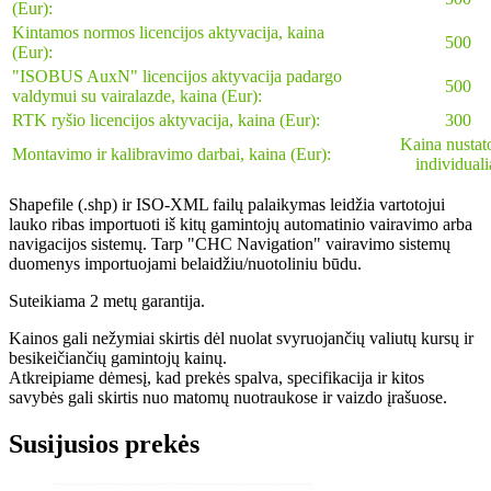
(Eur):
Kintamos normos
licencijos aktyvacija, kaina
500
(Eur):
"ISOBUS AuxN" licencijos aktyvacija padargo
500
valdymui su vairalazde, kaina (Eur):
RTK ryšio licencijos aktyvacija, kaina (Eur):
300
Kaina nusta
Montavimo ir kalibravimo darbai
, kaina (Eur):
individuali
Shapefile (.shp) ir ISO-XML failų palaikymas leidžia vartotojui
lauko ribas importuoti iš kitų gamintojų automatinio vairavimo arba
navigacijos sistemų. Tarp "CHC Navigation" vairavimo sistemų
duomenys importuojami belaidžiu/nuotoliniu būdu.
Suteikiama 2 metų garantija.
Kainos gali nežymiai skirtis dėl nuolat svyruojančių valiutų kursų ir
besikeičiančių gamintojų kainų.
Atkreipiame dėmesį, kad prekės spalva, specifikacija ir kitos
savybės gali skirtis nuo matomų nuotraukose ir vaizdo įrašuose.
Susijusios prekės