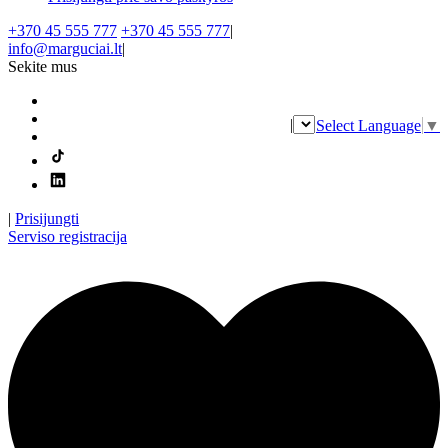
+370 45 555 777
+370 45 555 777
|
info@marguciai.lt
|
Sekite mus
|
Select Language
▼
|
Prisijungti
Serviso registracija