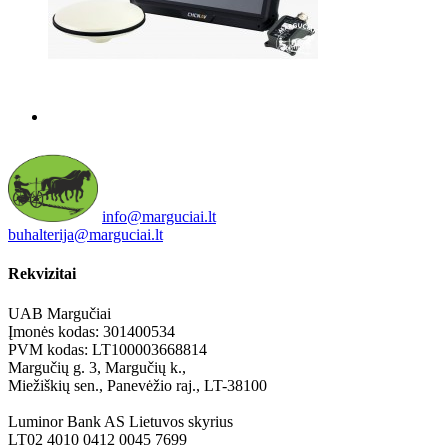
info@marguciai.lt
buhalterija@marguciai.lt
Rekvizitai
UAB Margučiai
Įmonės kodas: 301400534
PVM kodas: LT100003668814
Margučių g. 3, Margučių k.,
Miežiškių sen., Panevėžio raj., LT-38100
Luminor Bank AS Lietuvos skyrius
LT02 4010 0412 0045 7699