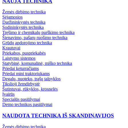
NAUJA TECHNIKA
Žemės dirbimo technika
Sėjamosios
Daržininkystės technika
Sodininkystės technika
Tręšimo ir chemikalų purškimo technika
Šienavimo, pašarų ruošimo technika
Grūdų apdorojimo technika
Krautuvai
Priekabos, puspriekabės
Laistymo sistemos
Statybinė, komunalinė, miško technika
Priedai keturračiams
Priedai mini traktoriukams
Degalų, nuotekų, trąšų talpyklos
Tikslioji žemdirbystė
Šutintuvai, rūkyklos, krosnelės
Įvairūs
Specialūs pasiūlymai
Demo technikos pasiūlymai
NAUDOTA TECHNIKA IŠ SKANDINAVIJOS
Žemės dirbimo technika