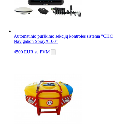
Automatinio purškimo sekcijų kontrolės sistema "CHC
Navigation SprayX100"
4500 EUR
su PVM