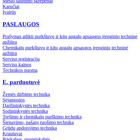
Mėšlo šalinimo skreperiai
Karučiai
Įvairūs
PASLAUGOS
Prašymas atlikti purkštuvų ir kitų augalų apsaugos įrenginių techninę
apžiūrą
Chemikalų purkštuvų ir kitų augalų apsaugos įrenginių techninė
apžiūra
Serviso registracija
Serviso kainos
Technikos nuoma
E. parduotuvė
Žemės dirbimo technika
Sėjamosios
Daržininkystės technika
Sodininkystės technika
Tręšimo ir chemikalų purškimo technika
Šienavimo, pašarų ruošimo technika
Grūdų apdorojimo technika
Krautuvai
Priekabos, puspriekabės