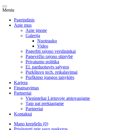
Meniu
Pagrindinis
Apie mus
Apie įmonę
Galerija
Nuotraukų
Video
Pagerbti rajono verslininkai
Panevėžio rajono stiprybė
Privatumo politika
El. parduotuvės sąlygos
Purkštuvų tech. reikalavimai
Purškimo įrangos taisyklės
Karjera
Finansavimas
Partneriai
Vieninteliai Lietuvoje atstovaujame
Taip pat prekiaujame
Partneriai
Kontaktai
Mano krepšelis (0)
Prisijungti prie savo paskyros