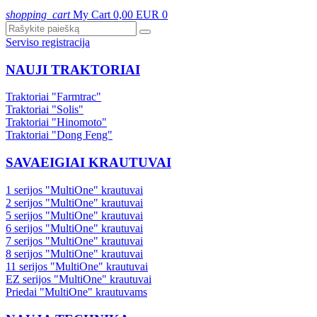
shopping_cart
My Cart
0,00 EUR
0
Serviso registracija
NAUJI TRAKTORIAI
Traktoriai "Farmtrac"
Traktoriai "Solis"
Traktoriai "Hinomoto"
Traktoriai "Dong Feng"
SAVAEIGIAI KRAUTUVAI
1 serijos "MultiOne" krautuvai
2 serijos "MultiOne" krautuvai
5 serijos "MultiOne" krautuvai
6 serijos "MultiOne" krautuvai
7 serijos "MultiOne" krautuvai
8 serijos "MultiOne" krautuvai
11 serijos "MultiOne" krautuvai
EZ serijos "MultiOne" krautuvai
Priedai "MultiOne" krautuvams