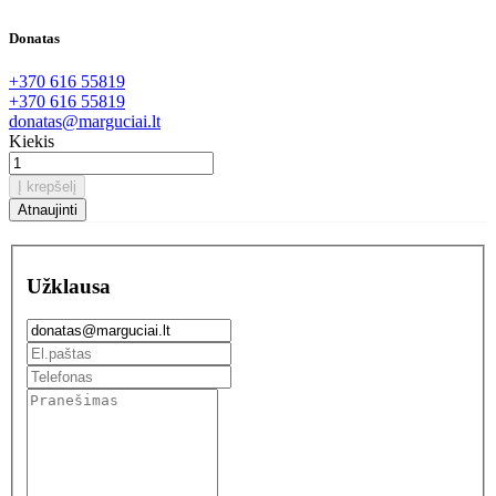
Donatas
+370 616 55819
+370 616 55819
donatas@marguciai.lt
Kiekis
Į krepšelį
Užklausa