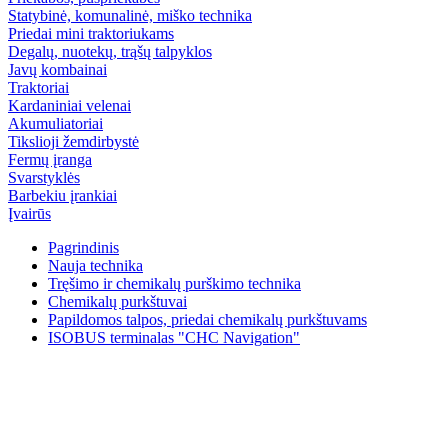
Statybinė, komunalinė, miško technika
Priedai mini traktoriukams
Degalų, nuotekų, trąšų talpyklos
Javų kombainai
Traktoriai
Kardaniniai velenai
Akumuliatoriai
Tikslioji žemdirbystė
Fermų įranga
Svarstyklės
Barbekiu įrankiai
Įvairūs
Pagrindinis
Nauja technika
Tręšimo ir chemikalų purškimo technika
Chemikalų purkštuvai
Papildomos talpos, priedai chemikalų purkštuvams
ISOBUS terminalas "CHC Navigation"