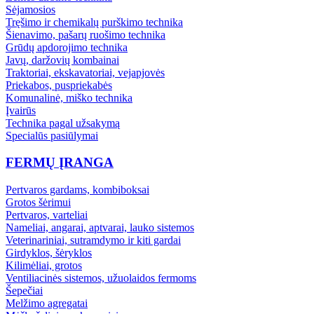
Sėjamosios
Tręšimo ir chemikalų purškimo technika
Šienavimo, pašarų ruošimo technika
Grūdų apdorojimo technika
Javų, daržovių kombainai
Traktoriai, ekskavatoriai, vejapjovės
Priekabos, puspriekabės
Komunalinė, miško technika
Įvairūs
Technika pagal užsakymą
Specialūs pasiūlymai
FERMŲ ĮRANGA
Pertvaros gardams, kombiboksai
Grotos šėrimui
Pertvaros, varteliai
Nameliai, angarai, aptvarai, lauko sistemos
Veterinariniai, sutramdymo ir kiti gardai
Girdyklos, šėryklos
Kilimėliai, grotos
Ventiliacinės sistemos, užuolaidos fermoms
Šepečiai
Melžimo agregatai