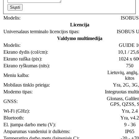
Siųsti
Modelis:
ISOBUS
Licencija
Universalaus terminalo licencijos tipas:
ISOBUS 
Valdymo multimedija
Modelis:
GUIDE 1
Ekrano dydis (col/cm):
10,1 / 25,
Ekrano raiška (pix):
1024 x 60
Ekrano ryškumas (nits):
750
Lietuvių, anglų, 
Meniu kalba:
kitos
Mobilaus tinklo prieiga:
Yra, 2G, 3G
Modemo tipas:
Integruotas multi
Glonass, Galile
GNSS:
GPS, QZSS, 
Wi-Fi (GHz):
Yra, 2.4
Bluetooth:
Yra, v4.2
El. įtampa darbo metu (V):
9 - 36
Atsparumas vandeniui ir dulkėms:
IP65
Temperatūra darbo metu (laipsniais C):
-20 - +70