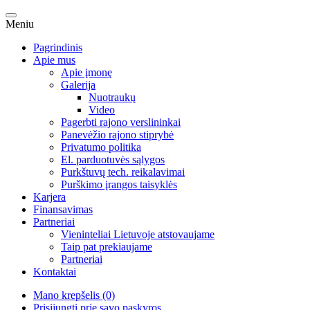
Meniu
Pagrindinis
Apie mus
Apie įmonę
Galerija
Nuotraukų
Video
Pagerbti rajono verslininkai
Panevėžio rajono stiprybė
Privatumo politika
El. parduotuvės sąlygos
Purkštuvų tech. reikalavimai
Purškimo įrangos taisyklės
Karjera
Finansavimas
Partneriai
Vieninteliai Lietuvoje atstovaujame
Taip pat prekiaujame
Partneriai
Kontaktai
Mano krepšelis (0)
Prisijungti prie savo paskyros