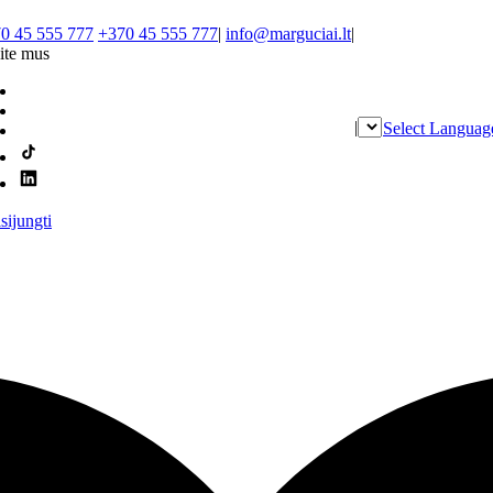
0 45 555 777
+370 45 555 777
|
info@marguciai.lt
|
ite mus
|
Select Languag
isijungti