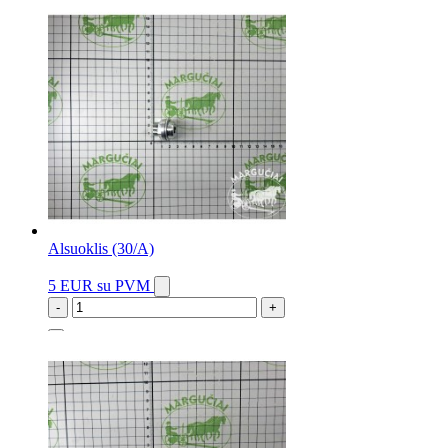
5 vnt.
Alsuoklis (30/A)
5 EUR
su PVM
-
+
1 vnt.