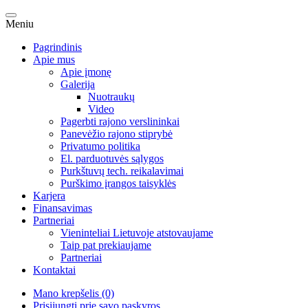
Meniu
Pagrindinis
Apie mus
Apie įmonę
Galerija
Nuotraukų
Video
Pagerbti rajono verslininkai
Panevėžio rajono stiprybė
Privatumo politika
El. parduotuvės sąlygos
Purkštuvų tech. reikalavimai
Purškimo įrangos taisyklės
Karjera
Finansavimas
Partneriai
Vieninteliai Lietuvoje atstovaujame
Taip pat prekiaujame
Partneriai
Kontaktai
Mano krepšelis (0)
Prisijungti prie savo paskyros