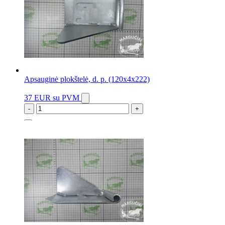
Apsauginė plokštelė, d. p. (120x4x222)
37 EUR
su PVM
-
+
1 vnt.