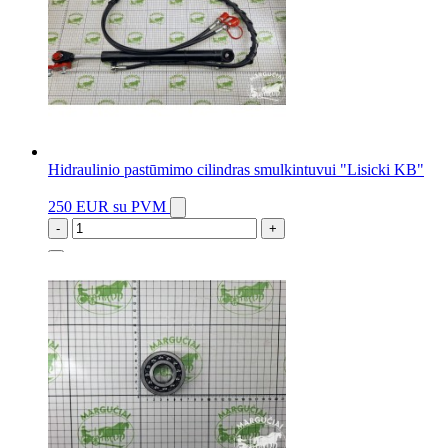
Hidraulinio pastūmimo cilindras smulkintuvui "Lisicki KB"
250 EUR
su PVM
-
+
1 vnt.