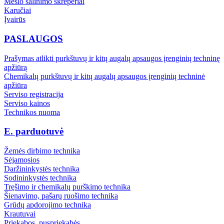
Mėšlo šalinimo skreperiai
Karučiai
Įvairūs
PASLAUGOS
Prašymas atlikti purkštuvų ir kitų augalų apsaugos įrenginių techninę
apžiūrą
Chemikalų purkštuvų ir kitų augalų apsaugos įrenginių techninė
apžiūra
Serviso registracija
Serviso kainos
Technikos nuoma
E. parduotuvė
Žemės dirbimo technika
Sėjamosios
Daržininkystės technika
Sodininkystės technika
Tręšimo ir chemikalų purškimo technika
Šienavimo, pašarų ruošimo technika
Grūdų apdorojimo technika
Krautuvai
Priekabos, puspriekabės