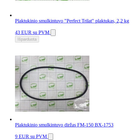
Plaktukinio smulkintuvo "Perfect Trilat" plaktukas, 2,2 kg
43 EUR
su PVM
Išparduota
Plaktukinio smulkintuvo diržas FM-150 BX-1753
9 EUR
su PVM