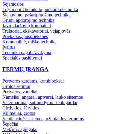
Sėjamosios
Tręšimo ir chemikalų purškimo technika
Šienavimo, pašarų ruošimo technika
Grūdų apdorojimo technika
Javų, daržovių kombainai
Traktoriai, ekskavatoriai, vejapjovės
Priekabos, puspriekabės
Komunalinė, miško technika
Įvairūs
Technika pagal užsakymą
Specialūs pasiūlymai
FERMŲ ĮRANGA
Pertvaros gardams, kombiboksai
Grotos šėrimui
Pertvaros, varteliai
Nameliai, angarai, aptvarai, lauko sistemos
Veterinariniai, sutramdymo ir kiti gardai
Girdyklos, šėryklos
Kilimėliai, grotos
Ventiliacinės sistemos, užuolaidos fermoms
Šepečiai
Melžimo agregatai