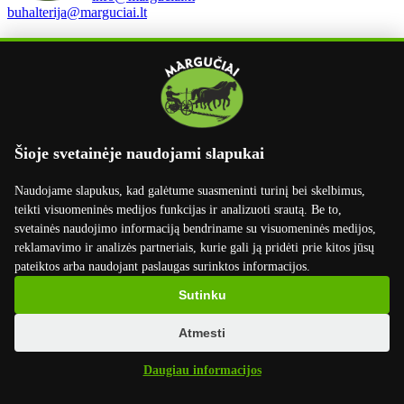
buhalterija@marguciai.lt
Rekvizitai
UAB Margučiai
Įmonės kodas: 301400534
PVM kodas: LT100003668814
Margučių g. 3, Margučių k.,
Miežiškių sen., Panevėžio raj., LT-38100
Šioje svetainėje naudojami slapukai
Luminor Bank AS Lietuvos skyrius
Naudojame slapukus, kad galėtume suasmeninti turinį bei skelbimus,
LT02 4010 0412 0045 7699
teikti visuomeninės medijos funkcijas ir analizuoti srautą. Be to,
Swift kodas: AGBLLT2X
svetainės naudojimo informaciją bendriname su visuomeninės medijos,
Swedbank AB
reklamavimo ir analizės partneriais, kurie gali ją pridėti prie kitos jūsų
LT50 7300 0101 6630 2746
pateiktos arba naudojant paslaugas surinktos informacijos.
Swift kodas: HABALT22
Sutinku
Informacija
Atmesti
Pristatymas
Apmokėjimas
Daugiau informacijos
Grąžinimas
Užsakymo grąžinimas