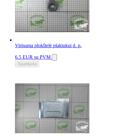
Virinama plokštelė plaktukui d. p.
6.5 EUR
su PVM
Išparduota