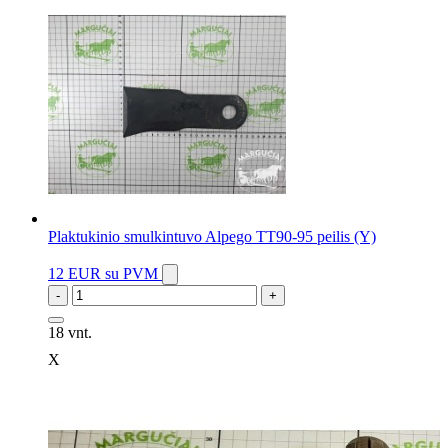
Plaktukinio smulkintuvo Alpego TT90-95 peilis (Y)
12 EUR
su PVM
-
+
18 vnt.
X