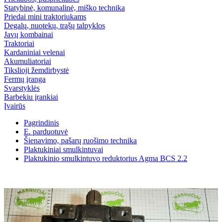
Statybinė, komunalinė, miško technika
Priedai mini traktoriukams
Degalų, nuotekų, trąšų talpyklos
Javų kombainai
Traktoriai
Kardaniniai velenai
Akumuliatoriai
Tikslioji žemdirbystė
Fermų įranga
Svarstyklės
Barbekiu įrankiai
Įvairūs
Pagrindinis
E. parduotuvė
Šienavimo, pašarų ruošimo technika
Plaktukiniai smulkintuvai
Plaktukinio smulkintuvo reduktorius Agma BCS 2.2