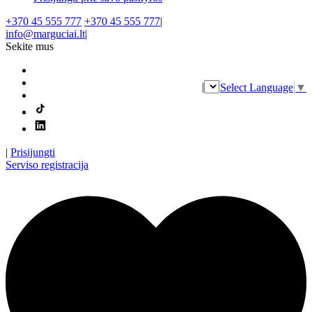
+370 45 555 777
+370 45 555 777
|
info@marguciai.lt
|
Sekite mus
|
Select Language
▼
|
Prisijungti
Serviso registracija