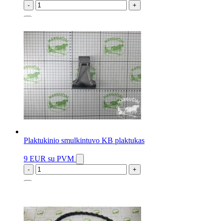
-
+
12 vnt.
Plaktukinio smulkintuvo KB plaktukas
9 EUR
su PVM
-
+
66 vnt.