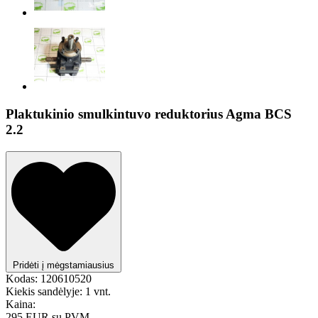
Plaktukinio smulkintuvo reduktorius Agma BCS
2.2
Pridėti į mėgstamiausius
Kodas:
120610520
Kiekis sandėlyje:
1 vnt.
Kaina:
295 EUR
su PVM