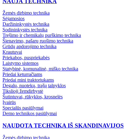
NAUJA TECHNIKA
Žemės dirbimo technika
Sėjamosios
Daržininkystės technika
Sodininkystės technika
Tręšimo ir chemikalų purškimo technika
Šienavimo, pašarų ruošimo technika
Grūdų apdorojimo technika
Krautuvai
Priekabos, puspriekabės
Laistymo sistemos
Statybinė, komunalinė, miško technika
Priedai keturračiams
Priedai mini traktoriukams
Degalų, nuotekų, trąšų talpyklos
Tikslioji žemdirbystė
Šutintuvai, rūkyklos, krosnelės
Įvairūs
Specialūs pasiūlymai
Demo technikos pasiūlymai
NAUDOTA TECHNIKA IŠ SKANDINAVIJOS
Žemės dirbimo technika