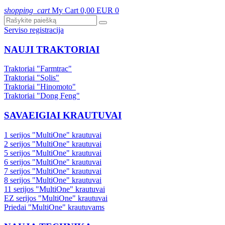
shopping_cart
My Cart
0,00 EUR
0
Serviso registracija
NAUJI TRAKTORIAI
Traktoriai "Farmtrac"
Traktoriai "Solis"
Traktoriai "Hinomoto"
Traktoriai "Dong Feng"
SAVAEIGIAI KRAUTUVAI
1 serijos "MultiOne" krautuvai
2 serijos "MultiOne" krautuvai
5 serijos "MultiOne" krautuvai
6 serijos "MultiOne" krautuvai
7 serijos "MultiOne" krautuvai
8 serijos "MultiOne" krautuvai
11 serijos "MultiOne" krautuvai
EZ serijos "MultiOne" krautuvai
Priedai "MultiOne" krautuvams