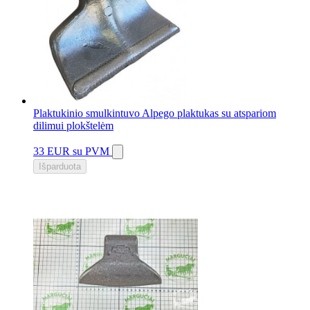
Plaktukinio smulkintuvo Alpego plaktukas su atspariom
dilimui plokštelėm
33 EUR
su PVM
Išparduota