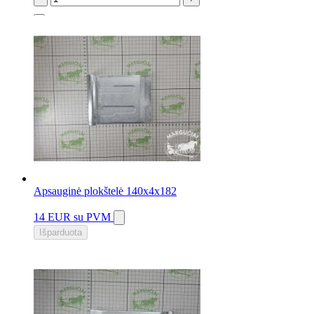
2 vnt.
Apsauginė plokštelė 140x4x182
14 EUR
su PVM
Išparduota