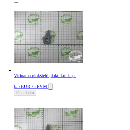
1 vnt.
Virinama plokštelė plaktukui k. p.
6.5 EUR
su PVM
Išparduota