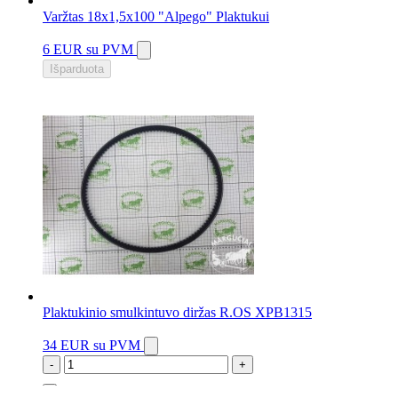
Varžtas 18x1,5x100 "Alpego" Plaktukui
6 EUR
su PVM
Išparduota
Plaktukinio smulkintuvo diržas R.OS XPB1315
34 EUR
su PVM
-
+
13 vnt.