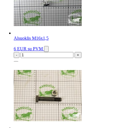
Alsuoklis M16x1,5
6 EUR
su PVM
-
+
2 vnt.