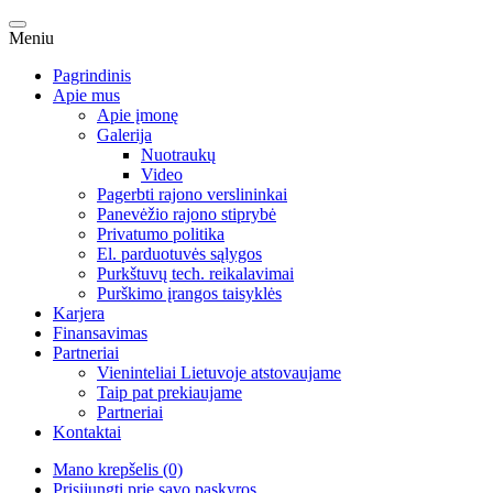
Meniu
Pagrindinis
Apie mus
Apie įmonę
Galerija
Nuotraukų
Video
Pagerbti rajono verslininkai
Panevėžio rajono stiprybė
Privatumo politika
El. parduotuvės sąlygos
Purkštuvų tech. reikalavimai
Purškimo įrangos taisyklės
Karjera
Finansavimas
Partneriai
Vieninteliai Lietuvoje atstovaujame
Taip pat prekiaujame
Partneriai
Kontaktai
Mano krepšelis (0)
Prisijungti prie savo paskyros