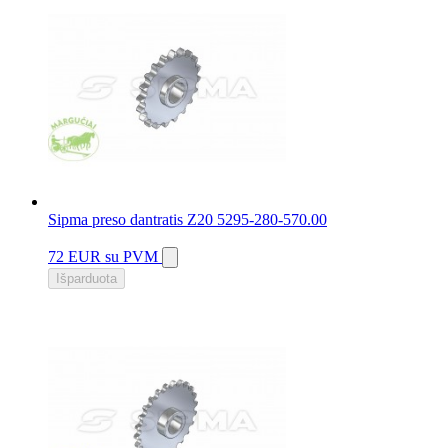
Sipma preso dantratis Z20 5295-280-570.00
72 EUR
su PVM
Išparduota