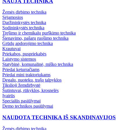
NAUJA TECHNIKA
Žemės dirbimo technika
Sėjamosios
Daržininkystės technika
Sodininkystės technika
Tręšimo ir chemikalų purškimo technika
Šienavimo, pašarų ruošimo technika
Grūdų apdorojimo technika
Krautuvai
Priekabos, puspriekabės
Laistymo sistemos
Statybinė, komunalinė, miško technika
Priedai keturračiams
Priedai mini traktoriukams
Degalų, nuotekų, trąšų talpyklos
Tikslioji žemdirbystė
Šutintuvai, rūkyklos, krosnelės
Įvairūs
Specialūs pasiūlymai
Demo technikos pasiūlymai
NAUDOTA TECHNIKA IŠ SKANDINAVIJOS
Žemės dirbimo technika