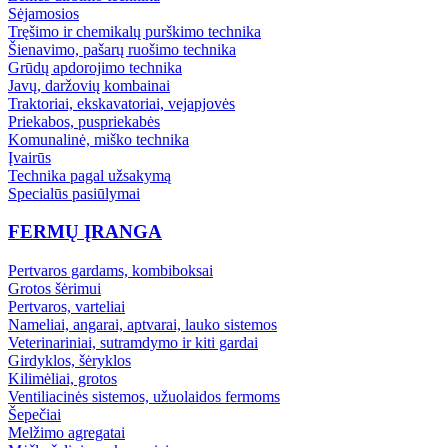
Sėjamosios
Tręšimo ir chemikalų purškimo technika
Šienavimo, pašarų ruošimo technika
Grūdų apdorojimo technika
Javų, daržovių kombainai
Traktoriai, ekskavatoriai, vejapjovės
Priekabos, puspriekabės
Komunalinė, miško technika
Įvairūs
Technika pagal užsakymą
Specialūs pasiūlymai
FERMŲ ĮRANGA
Pertvaros gardams, kombiboksai
Grotos šėrimui
Pertvaros, varteliai
Nameliai, angarai, aptvarai, lauko sistemos
Veterinariniai, sutramdymo ir kiti gardai
Girdyklos, šėryklos
Kilimėliai, grotos
Ventiliacinės sistemos, užuolaidos fermoms
Šepečiai
Melžimo agregatai