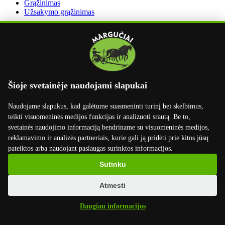
Grąžinimas
Užsakymo grąžinimas
Dirbame su
Šioje svetainėje naudojami slapukai
Naudojame slapukus, kad galėtume suasmeninti turinį bei skelbimus,
teikti visuomeninės medijos funkcijas ir analizuoti srautą. Be to,
svetainės naudojimo informaciją bendriname su visuomeninės medijos,
reklamavimo ir analizės partneriais, kurie gali ją pridėti prie kitos jūsų
pateiktos arba naudojant paslaugas surinktos informacijos.
Sutinku
Atmesti
×
Daugiau informacijos