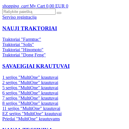
shopping_cart
My Cart
0,00 EUR
0
Serviso registracija
NAUJI TRAKTORIAI
Traktoriai "Farmtrac"
Traktoriai "Solis"
Traktoriai "Hinomoto"
Traktoriai "Dong Feng"
SAVAEIGIAI KRAUTUVAI
1 serijos "MultiOne" krautuvai
2 serijos "MultiOne" krautuvai
5 serijos "MultiOne" krautuvai
6 serijos "MultiOne" krautuvai
7 serijos "MultiOne" krautuvai
8 serijos "MultiOne" krautuvai
11 serijos "MultiOne" krautuvai
EZ serijos "MultiOne" krautuvai
Priedai "MultiOne" krautuvams