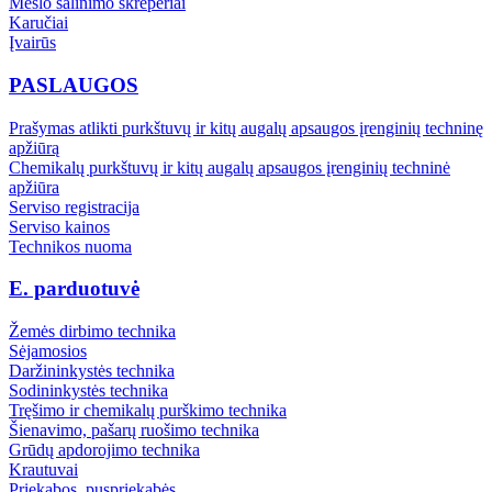
Mėšlo šalinimo skreperiai
Karučiai
Įvairūs
PASLAUGOS
Prašymas atlikti purkštuvų ir kitų augalų apsaugos įrenginių techninę
apžiūrą
Chemikalų purkštuvų ir kitų augalų apsaugos įrenginių techninė
apžiūra
Serviso registracija
Serviso kainos
Technikos nuoma
E. parduotuvė
Žemės dirbimo technika
Sėjamosios
Daržininkystės technika
Sodininkystės technika
Tręšimo ir chemikalų purškimo technika
Šienavimo, pašarų ruošimo technika
Grūdų apdorojimo technika
Krautuvai
Priekabos, puspriekabės