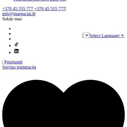
+370 45 555 777
+370 45 555 777
|
info@marguciai.lt
|
Sekite mus
|
Select Language
▼
|
Prisijungti
Serviso registracija