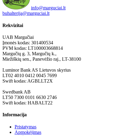
info@marguciai.lt
buhalterija@marguciai.lt
Rekvizitai
UAB Margučiai
Įmonės kodas: 301400534
PVM kodas: LT100003668814
Margučių g. 3, Margučių k.,
Miežiškių sen., Panevėžio raj., LT-38100
Luminor Bank AS Lietuvos skyrius
LT02 4010 0412 0045 7699
Swift kodas: AGBLLT2X
Swedbank AB
LT50 7300 0101 6630 2746
Swift kodas: HABALT22
Informacija
Pristatymas
Apmokėjimas