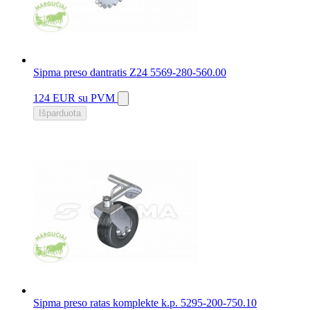
Sipma preso dantratis Z24 5569-280-560.00
124 EUR
su PVM
Išparduota
Sipma preso ratas komplekte k.p. 5295-200-750.10