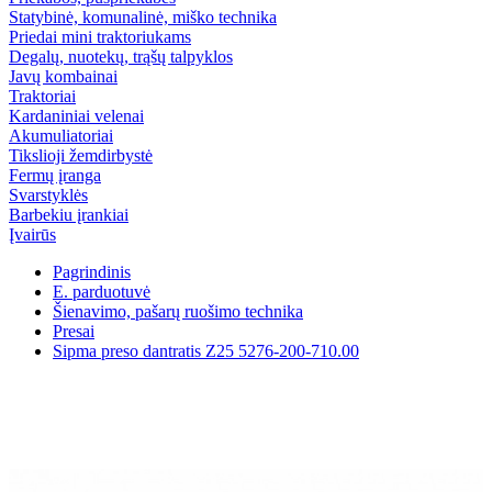
Statybinė, komunalinė, miško technika
Priedai mini traktoriukams
Degalų, nuotekų, trąšų talpyklos
Javų kombainai
Traktoriai
Kardaniniai velenai
Akumuliatoriai
Tikslioji žemdirbystė
Fermų įranga
Svarstyklės
Barbekiu įrankiai
Įvairūs
Pagrindinis
E. parduotuvė
Šienavimo, pašarų ruošimo technika
Presai
Sipma preso dantratis Z25 5276-200-710.00