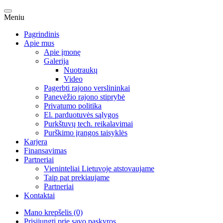
Meniu
Pagrindinis
Apie mus
Apie įmonę
Galerija
Nuotraukų
Video
Pagerbti rajono verslininkai
Panevėžio rajono stiprybė
Privatumo politika
El. parduotuvės sąlygos
Purkštuvų tech. reikalavimai
Purškimo įrangos taisyklės
Karjera
Finansavimas
Partneriai
Vieninteliai Lietuvoje atstovaujame
Taip pat prekiaujame
Partneriai
Kontaktai
Mano krepšelis (0)
Prisijungti prie savo paskyros