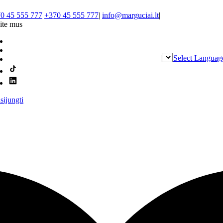
0 45 555 777
+370 45 555 777
|
info@marguciai.lt
|
ite mus
|
Select Languag
isijungti