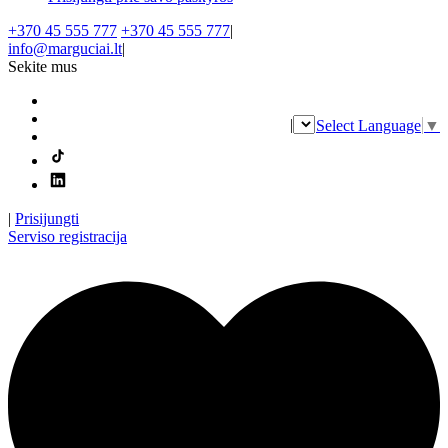
+370 45 555 777
+370 45 555 777
|
info@marguciai.lt
|
Sekite mus
|
Select Language
▼
|
Prisijungti
Serviso registracija