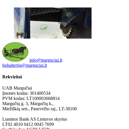
info@marguciai.lt
buhalterija@marguciai.lt
Rekvizitai
UAB Margučiai
Įmonės kodas: 301400534
PVM kodas: LT100003668814
Margučių g. 3, Margučių k.,
Miežiškių sen., Panevėžio raj., LT-38100
Luminor Bank AS Lietuvos skyrius
LT02 4010 0412 0045 7699