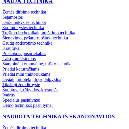
NAUJA TECHNIKA
Žemės dirbimo technika
Sėjamosios
Daržininkystės technika
Sodininkystės technika
Tręšimo ir chemikalų purškimo technika
Šienavimo, pašarų ruošimo technika
Grūdų apdorojimo technika
Krautuvai
Priekabos, puspriekabės
Laistymo sistemos
Statybinė, komunalinė, miško technika
Priedai keturračiams
Priedai mini traktoriukams
Degalų, nuotekų, trąšų talpyklos
Tikslioji žemdirbystė
Šutintuvai, rūkyklos, krosnelės
Įvairūs
Specialūs pasiūlymai
Demo technikos pasiūlymai
NAUDOTA TECHNIKA IŠ SKANDINAVIJOS
Žemės dirbimo technika