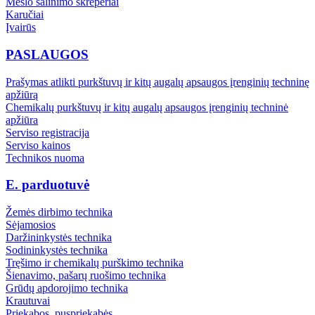
Mėšlo šalinimo skreperiai
Karučiai
Įvairūs
PASLAUGOS
Prašymas atlikti purkštuvų ir kitų augalų apsaugos įrenginių techninę
apžiūrą
Chemikalų purkštuvų ir kitų augalų apsaugos įrenginių techninė
apžiūra
Serviso registracija
Serviso kainos
Technikos nuoma
E. parduotuvė
Žemės dirbimo technika
Sėjamosios
Daržininkystės technika
Sodininkystės technika
Tręšimo ir chemikalų purškimo technika
Šienavimo, pašarų ruošimo technika
Grūdų apdorojimo technika
Krautuvai
Priekabos, puspriekabės