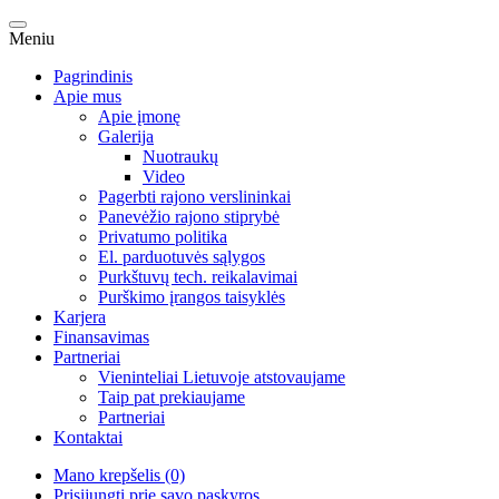
Meniu
Pagrindinis
Apie mus
Apie įmonę
Galerija
Nuotraukų
Video
Pagerbti rajono verslininkai
Panevėžio rajono stiprybė
Privatumo politika
El. parduotuvės sąlygos
Purkštuvų tech. reikalavimai
Purškimo įrangos taisyklės
Karjera
Finansavimas
Partneriai
Vieninteliai Lietuvoje atstovaujame
Taip pat prekiaujame
Partneriai
Kontaktai
Mano krepšelis (0)
Prisijungti prie savo paskyros