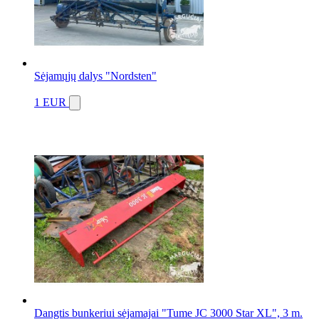
Sėjamųjų dalys "Nordsten"
1 EUR
Dangtis bunkeriui sėjamajai "Tume JC 3000 Star XL", 3 m.