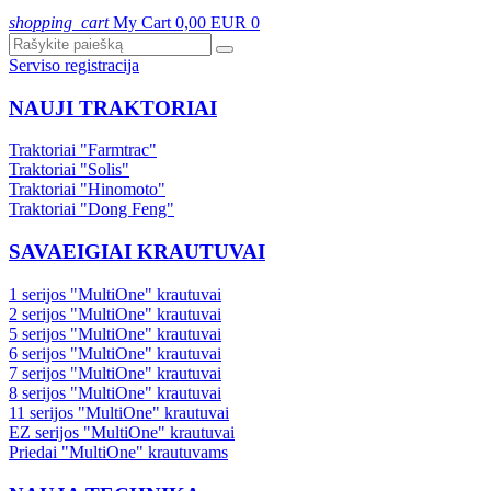
shopping_cart
My Cart
0,00 EUR
0
Serviso registracija
NAUJI TRAKTORIAI
Traktoriai "Farmtrac"
Traktoriai "Solis"
Traktoriai "Hinomoto"
Traktoriai "Dong Feng"
SAVAEIGIAI KRAUTUVAI
1 serijos "MultiOne" krautuvai
2 serijos "MultiOne" krautuvai
5 serijos "MultiOne" krautuvai
6 serijos "MultiOne" krautuvai
7 serijos "MultiOne" krautuvai
8 serijos "MultiOne" krautuvai
11 serijos "MultiOne" krautuvai
EZ serijos "MultiOne" krautuvai
Priedai "MultiOne" krautuvams