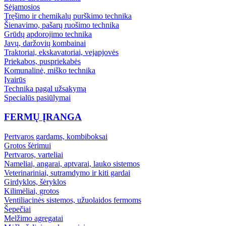
Sėjamosios
Tręšimo ir chemikalų purškimo technika
Šienavimo, pašarų ruošimo technika
Grūdų apdorojimo technika
Javų, daržovių kombainai
Traktoriai, ekskavatoriai, vejapjovės
Priekabos, puspriekabės
Komunalinė, miško technika
Įvairūs
Technika pagal užsakymą
Specialūs pasiūlymai
FERMŲ ĮRANGA
Pertvaros gardams, kombiboksai
Grotos šėrimui
Pertvaros, varteliai
Nameliai, angarai, aptvarai, lauko sistemos
Veterinariniai, sutramdymo ir kiti gardai
Girdyklos, šėryklos
Kilimėliai, grotos
Ventiliacinės sistemos, užuolaidos fermoms
Šepečiai
Melžimo agregatai