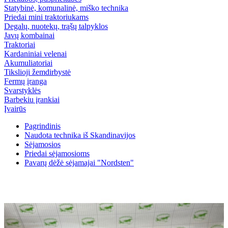
Statybinė, komunalinė, miško technika
Priedai mini traktoriukams
Degalų, nuotekų, trąšų talpyklos
Javų kombainai
Traktoriai
Kardaniniai velenai
Akumuliatoriai
Tikslioji žemdirbystė
Fermų įranga
Svarstyklės
Barbekiu įrankiai
Įvairūs
Pagrindinis
Naudota technika iš Skandinavijos
Sėjamosios
Priedai sėjamosioms
Pavarų dėžė sėjamajai "Nordsten"