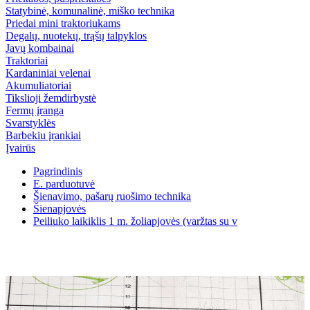
Statybinė, komunalinė, miško technika
Priedai mini traktoriukams
Degalų, nuotekų, trąšų talpyklos
Javų kombainai
Traktoriai
Kardaniniai velenai
Akumuliatoriai
Tikslioji žemdirbystė
Fermų įranga
Svarstyklės
Barbekiu įrankiai
Įvairūs
Pagrindinis
E. parduotuvė
Šienavimo, pašarų ruošimo technika
Šienapjovės
Peiliuko laikiklis 1 m. žoliapjovės (varžtas su v