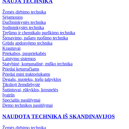
NAUJA TECHNIKA
Žemės dirbimo technika
Sėjamosios
Daržininkystės technika
Sodininkystės technika
Tręšimo ir chemikalų purškimo technika
Šienavimo, pašarų ruošimo technika
Grūdų apdorojimo technika
Krautuvai
Priekabos, puspriekabės
Laistymo sistemos
Statybinė, komunalinė, miško technika
Priedai keturračiams
Priedai mini traktoriukams
Degalų, nuotekų, trąšų talpyklos
Tikslioji žemdirbystė
Šutintuvai, rūkyklos, krosnelės
Įvairūs
Specialūs pasiūlymai
Demo technikos pasiūlymai
NAUDOTA TECHNIKA IŠ SKANDINAVIJOS
Žemės dirbimo technika