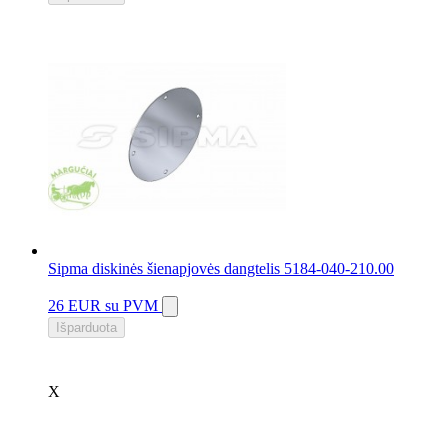
Sipma diskinės šienapjovės dangtelis 5184-040-210.00
26 EUR
su PVM
Išparduota
X