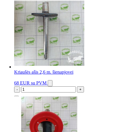
2 vnt.
Kriaušės ašis 2,6 m. šienapjovei
68 EUR
su PVM
-
+
2 vnt.