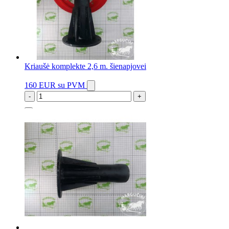
Kriaušė komplekte 2,6 m. šienapjovei
160 EUR
su PVM
-
+
1 vnt.