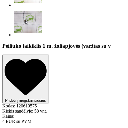
Peiliuko laikiklis 1 m. žoliapjovės (varžtas su v
Pridėti į mėgstamiausius
Kodas:
120610575
Kiekis sandėlyje:
58 vnt.
Kaina:
4 EUR
su PVM