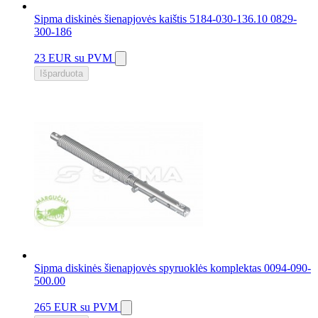
Sipma diskinės šienapjovės kaištis 5184-030-136.10 0829-
300-186
23 EUR
su PVM
Išparduota
Sipma diskinės šienapjovės spyruoklės komplektas 0094-090-
500.00
265 EUR
su PVM