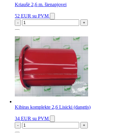
Kriaušė 2,6 m. šienapjovei
52 EUR
su PVM
-
+
2 vnt.
Kibiras komplekte 2,6 Lisicki (dangtis)
34 EUR
su PVM
-
+
1 vnt.