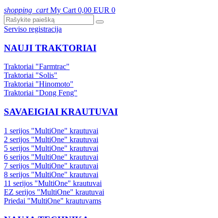
shopping_cart
My Cart
0,00 EUR
0
Serviso registracija
NAUJI TRAKTORIAI
Traktoriai "Farmtrac"
Traktoriai "Solis"
Traktoriai "Hinomoto"
Traktoriai "Dong Feng"
SAVAEIGIAI KRAUTUVAI
1 serijos "MultiOne" krautuvai
2 serijos "MultiOne" krautuvai
5 serijos "MultiOne" krautuvai
6 serijos "MultiOne" krautuvai
7 serijos "MultiOne" krautuvai
8 serijos "MultiOne" krautuvai
11 serijos "MultiOne" krautuvai
EZ serijos "MultiOne" krautuvai
Priedai "MultiOne" krautuvams