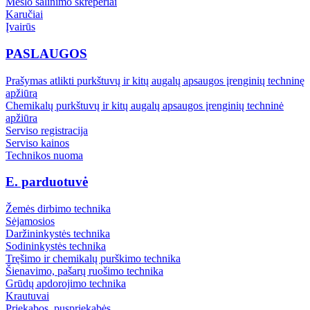
Mėšlo šalinimo skreperiai
Karučiai
Įvairūs
PASLAUGOS
Prašymas atlikti purkštuvų ir kitų augalų apsaugos įrenginių techninę
apžiūrą
Chemikalų purkštuvų ir kitų augalų apsaugos įrenginių techninė
apžiūra
Serviso registracija
Serviso kainos
Technikos nuoma
E. parduotuvė
Žemės dirbimo technika
Sėjamosios
Daržininkystės technika
Sodininkystės technika
Tręšimo ir chemikalų purškimo technika
Šienavimo, pašarų ruošimo technika
Grūdų apdorojimo technika
Krautuvai
Priekabos, puspriekabės