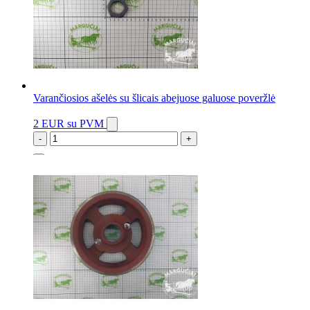
Varančiosios ašelės su šlicais abejuose galuose poveržlė
2 EUR
su PVM
-
+
6 vnt.