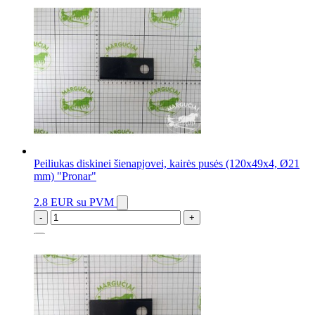
Peiliukas diskinei šienapjovei, kairės pusės (120x49x4, Ø21
mm) "Pronar"
2.8 EUR
su PVM
-
+
72 vnt.