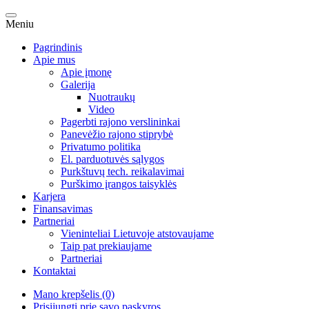
Meniu
Pagrindinis
Apie mus
Apie įmonę
Galerija
Nuotraukų
Video
Pagerbti rajono verslininkai
Panevėžio rajono stiprybė
Privatumo politika
El. parduotuvės sąlygos
Purkštuvų tech. reikalavimai
Purškimo įrangos taisyklės
Karjera
Finansavimas
Partneriai
Vieninteliai Lietuvoje atstovaujame
Taip pat prekiaujame
Partneriai
Kontaktai
Mano krepšelis (0)
Prisijungti prie savo paskyros