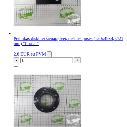
Peiliukas diskinei šienapjovei, dešinės pusės (120x49x4, Ø21
mm) "Pronar"
2.8 EUR
su PVM
-
+
50 vnt.