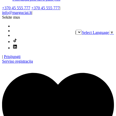
+370 45 555 777
+370 45 555 777
|
info@marguciai.lt
|
Sekite mus
|
Select Language
▼
|
Prisijungti
Serviso registracija