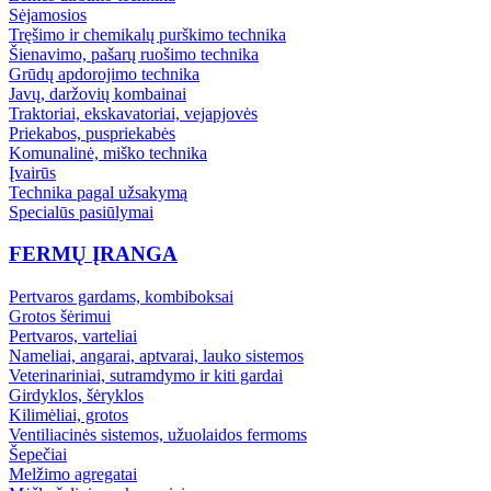
Sėjamosios
Tręšimo ir chemikalų purškimo technika
Šienavimo, pašarų ruošimo technika
Grūdų apdorojimo technika
Javų, daržovių kombainai
Traktoriai, ekskavatoriai, vejapjovės
Priekabos, puspriekabės
Komunalinė, miško technika
Įvairūs
Technika pagal užsakymą
Specialūs pasiūlymai
FERMŲ ĮRANGA
Pertvaros gardams, kombiboksai
Grotos šėrimui
Pertvaros, varteliai
Nameliai, angarai, aptvarai, lauko sistemos
Veterinariniai, sutramdymo ir kiti gardai
Girdyklos, šėryklos
Kilimėliai, grotos
Ventiliacinės sistemos, užuolaidos fermoms
Šepečiai
Melžimo agregatai