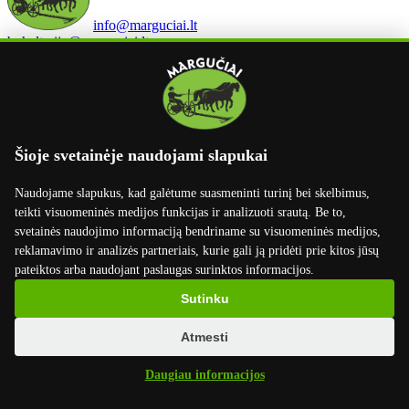
info@marguciai.lt
buhalterija@marguciai.lt
Rekvizitai
UAB Margučiai
Įmonės kodas: 301400534
PVM kodas: LT100003668814
Šioje svetainėje naudojami slapukai
Margučių g. 3, Margučių k.,
Miežiškių sen., Panevėžio raj., LT-38100
Naudojame slapukus, kad galėtume suasmeninti turinį bei skelbimus,
Luminor Bank AS Lietuvos skyrius
teikti visuomeninės medijos funkcijas ir analizuoti srautą. Be to,
LT02 4010 0412 0045 7699
svetainės naudojimo informaciją bendriname su visuomeninės medijos,
Swift kodas: AGBLLT2X
reklamavimo ir analizės partneriais, kurie gali ją pridėti prie kitos jūsų
pateiktos arba naudojant paslaugas surinktos informacijos.
Swedbank AB
LT50 7300 0101 6630 2746
Sutinku
Swift kodas: HABALT22
Atmesti
Informacija
Daugiau informacijos
Pristatymas
Apmokėjimas