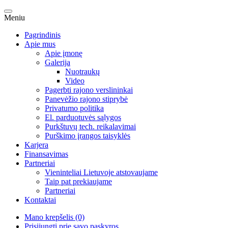
Meniu
Pagrindinis
Apie mus
Apie įmonę
Galerija
Nuotraukų
Video
Pagerbti rajono verslininkai
Panevėžio rajono stiprybė
Privatumo politika
El. parduotuvės sąlygos
Purkštuvų tech. reikalavimai
Purškimo įrangos taisyklės
Karjera
Finansavimas
Partneriai
Vieninteliai Lietuvoje atstovaujame
Taip pat prekiaujame
Partneriai
Kontaktai
Mano krepšelis (0)
Prisijungti prie savo paskyros