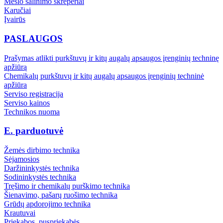
Mėšlo šalinimo skreperiai
Karučiai
Įvairūs
PASLAUGOS
Prašymas atlikti purkštuvų ir kitų augalų apsaugos įrenginių techninę
apžiūrą
Chemikalų purkštuvų ir kitų augalų apsaugos įrenginių techninė
apžiūra
Serviso registracija
Serviso kainos
Technikos nuoma
E. parduotuvė
Žemės dirbimo technika
Sėjamosios
Daržininkystės technika
Sodininkystės technika
Tręšimo ir chemikalų purškimo technika
Šienavimo, pašarų ruošimo technika
Grūdų apdorojimo technika
Krautuvai
Priekabos, puspriekabės