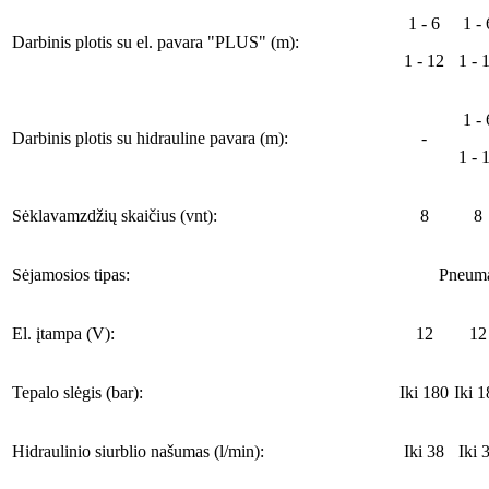
1 - 6
1 - 
Darbinis plotis su el. pavara "PLUS" (m):
1 - 12
1 - 
1 - 
Darbinis plotis su hidrauline pavara (m):
-
1 - 
Sėklavamzdžių skaičius (vnt):
8
8
Sėjamosios tipas:
Pneuma
El. įtampa (V):
12
12
Tepalo slėgis (bar):
Iki 180
Iki 1
Hidraulinio siurblio našumas (l/min):
Iki 38
Iki 