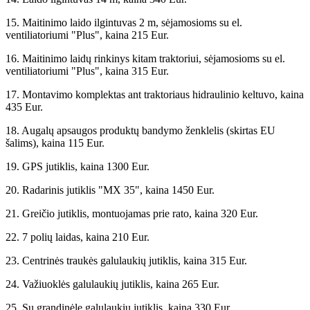
15. Maitinimo laido ilgintuvas 2 m, sėjamosioms su el.
ventiliatoriumi "Plus", kaina 215 Eur.
16. Maitinimo laidų rinkinys kitam traktoriui, sėjamosioms su el.
ventiliatoriumi "Plus", kaina 315 Eur.
17. Montavimo komplektas ant traktoriaus hidraulinio keltuvo, kaina
435 Eur.
18. Augalų apsaugos produktų bandymo ženklelis (skirtas EU
šalims), kaina 115 Eur.
19. GPS jutiklis, kaina 1300 Eur.
20. Radarinis jutiklis "MX 35", kaina 1450 Eur.
21. Greičio jutiklis, montuojamas prie rato, kaina 320 Eur.
22. 7 polių laidas, kaina 210 Eur.
23. Centrinės traukės galulaukių jutiklis, kaina 315 Eur.
24. Važiuoklės galulaukių jutiklis, kaina 265 Eur.
25. Su grandinėle galulaukių jutiklis, kaina 330 Eur.