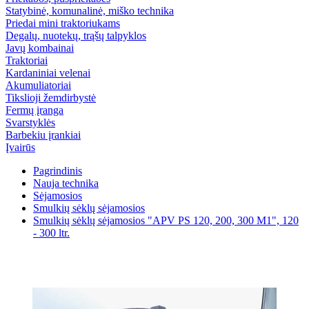
Statybinė, komunalinė, miško technika
Priedai mini traktoriukams
Degalų, nuotekų, trąšų talpyklos
Javų kombainai
Traktoriai
Kardaniniai velenai
Akumuliatoriai
Tikslioji žemdirbystė
Fermų įranga
Svarstyklės
Barbekiu įrankiai
Įvairūs
Pagrindinis
Nauja technika
Sėjamosios
Smulkių sėklų sėjamosios
Smulkių sėklų sėjamosios "APV PS 120, 200, 300 M1", 120
- 300 ltr.