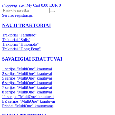
shopping_cart
My Cart
0,00 EUR
0
Serviso registracija
NAUJI TRAKTORIAI
Traktoriai "Farmtrac"
Traktoriai "Solis"
Traktoriai "Hinomoto"
Traktoriai "Dong Feng"
SAVAEIGIAI KRAUTUVAI
1 serijos "MultiOne" krautuvai
2 serijos "MultiOne" krautuvai
5 serijos "MultiOne" krautuvai
6 serijos "MultiOne" krautuvai
7 serijos "MultiOne" krautuvai
8 serijos "MultiOne" krautuvai
11 serijos "MultiOne" krautuvai
EZ serijos "MultiOne" krautuvai
Priedai "MultiOne" krautuvams