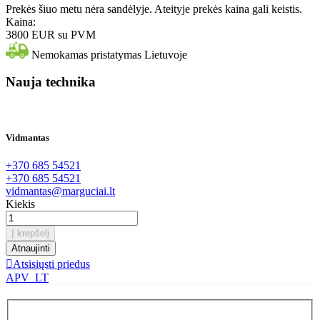
Prekės šiuo metu nėra sandėlyje. Ateityje prekės kaina gali keistis.
Kaina:
3800 EUR
su PVM
Nemokamas pristatymas Lietuvoje
Nauja technika
Vidmantas
+370 685 54521
+370 685 54521
vidmantas@marguciai.lt
Kiekis
Į krepšelį

Atsisiųsti priedus
APV_LT