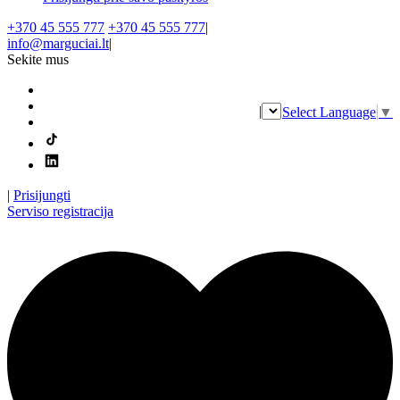
+370 45 555 777
+370 45 555 777
|
info@marguciai.lt
|
Sekite mus
|
Select Language
▼
|
Prisijungti
Serviso registracija