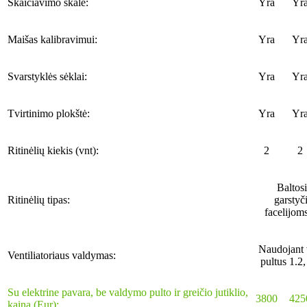
Skaičiavimo skalė:
Yra
Yr
Maišas kalibravimui:
Yra
Yr
Svarstyklės sėklai:
Yra
Yr
Tvirtinimo plokštė:
Yra
Yr
Ritinėlių kiekis (vnt):
2
2
Baltos
Ritinėlių tipas:
garstyč
facelijoms
Naudojant
Ventiliatoriaus valdymas:
pultus 1.2,
Su elektrine pavara, be valdymo pulto ir greičio jutiklio,
3800
425
kaina (Eur):