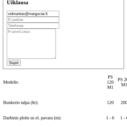
Užklausa
Siųsti
PS
PS 2
Modelis:
120
M
M1
Bunkerio talpa (ltr):
120
20
Darbinis plotis su el. pavara (m):
1 - 6
1 - 