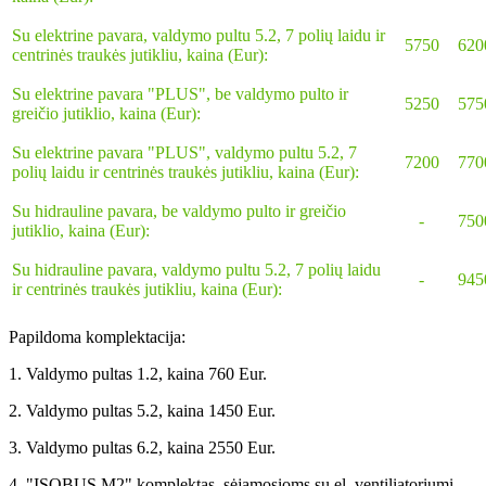
Su elektrine pavara, valdymo pultu 5.2, 7 polių laidu ir
5750
620
centrinės traukės jutikliu, kaina (Eur):
Su elektrine pavara "PLUS"
, be valdymo pulto ir
5250
575
greičio jutiklio
, kaina (Eur):
Su elektrine pavara "PLUS"
,
valdymo pultu 5.2, 7
7200
770
polių laidu ir centrinės traukės jutikliu
, kaina (Eur):
Su hidrauline pavara
, be valdymo pulto ir greičio
-
750
jutiklio
, kaina (Eur):
Su hidrauline pavara
,
valdymo pultu 5.2, 7 polių laidu
-
945
ir centrinės traukės jutikliu
, kaina (Eur):
Papildoma komplektacija:
1. Valdymo pultas 1.2, kaina 760 Eur.
2. Valdymo pultas 5.2, kaina 1450 Eur.
3. Valdymo pultas 6.2, kaina 2550 Eur.
4. "ISOBUS M2" komplektas, sėjamosioms su el. ventiliatoriumi,