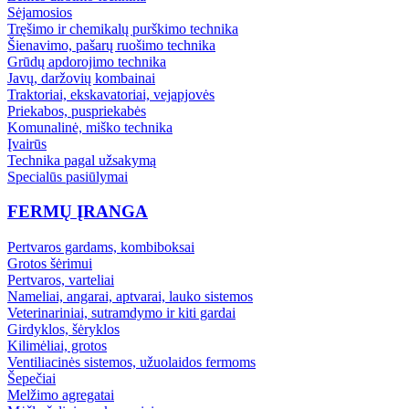
Sėjamosios
Tręšimo ir chemikalų purškimo technika
Šienavimo, pašarų ruošimo technika
Grūdų apdorojimo technika
Javų, daržovių kombainai
Traktoriai, ekskavatoriai, vejapjovės
Priekabos, puspriekabės
Komunalinė, miško technika
Įvairūs
Technika pagal užsakymą
Specialūs pasiūlymai
FERMŲ ĮRANGA
Pertvaros gardams, kombiboksai
Grotos šėrimui
Pertvaros, varteliai
Nameliai, angarai, aptvarai, lauko sistemos
Veterinariniai, sutramdymo ir kiti gardai
Girdyklos, šėryklos
Kilimėliai, grotos
Ventiliacinės sistemos, užuolaidos fermoms
Šepečiai
Melžimo agregatai