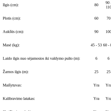
90 
Ilgis (cm):
80
11
Plotis (cm):
60
70
Aukštis (cm):
90
10
Masė (kg):
45 - 53
60 - 
Laido ilgis nuo sėjamosios iki valdymo pulto (m):
6
6
Žarnos ilgis (m):
25
25
Maišytuvas:
Yra
Yr
Kalibravimo latakas:
Yra
Yr