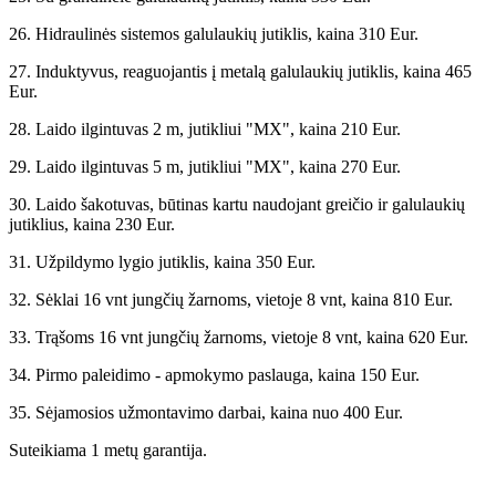
26. Hidraulinės sistemos galulaukių jutiklis, kaina 310 Eur.
27. Induktyvus, reaguojantis į metalą galulaukių jutiklis, kaina 465
Eur.
28. Laido ilgintuvas 2 m, jutikliui "MX", kaina 210 Eur.
29. Laido ilgintuvas 5 m, jutikliui "MX", kaina 270 Eur.
30. Laido šakotuvas, būtinas kartu naudojant greičio ir galulaukių
jutiklius, kaina 230 Eur.
31. Užpildymo lygio jutiklis, kaina 350 Eur.
32. Sėklai 16 vnt jungčių žarnoms, vietoje 8 vnt, kaina 810 Eur.
33. Trąšoms 16 vnt jungčių žarnoms, vietoje 8 vnt, kaina 620 Eur.
34. Pirmo paleidimo - apmokymo paslauga, kaina 150 Eur.
35. Sėjamosios užmontavimo darbai, kaina nuo 400 Eur.
Suteikiama 1 metų garantija.