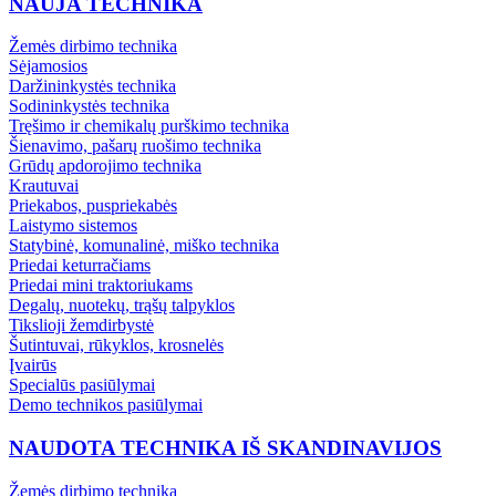
NAUJA TECHNIKA
Žemės dirbimo technika
Sėjamosios
Daržininkystės technika
Sodininkystės technika
Tręšimo ir chemikalų purškimo technika
Šienavimo, pašarų ruošimo technika
Grūdų apdorojimo technika
Krautuvai
Priekabos, puspriekabės
Laistymo sistemos
Statybinė, komunalinė, miško technika
Priedai keturračiams
Priedai mini traktoriukams
Degalų, nuotekų, trąšų talpyklos
Tikslioji žemdirbystė
Šutintuvai, rūkyklos, krosnelės
Įvairūs
Specialūs pasiūlymai
Demo technikos pasiūlymai
NAUDOTA TECHNIKA IŠ SKANDINAVIJOS
Žemės dirbimo technika