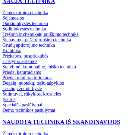
NAUJA TECHNIKA
Žemės dirbimo technika
Sėjamosios
Daržininkystės technika
Sodininkystės technika
Tręšimo ir chemikalų purškimo technika
Šienavimo, pašarų ruošimo technika
Grūdų apdorojimo technika
Krautuvai
Priekabos, puspriekabės
Laistymo sistemos
Statybinė, komunalinė, miško technika
Priedai keturračiams
Priedai mini traktoriukams
Degalų, nuotekų, trąšų talpyklos
Tikslioji žemdirbystė
Šutintuvai, rūkyklos, krosnelės
Įvairūs
Specialūs pasiūlymai
Demo technikos pasiūlymai
NAUDOTA TECHNIKA IŠ SKANDINAVIJOS
Žemės dirbimo technika