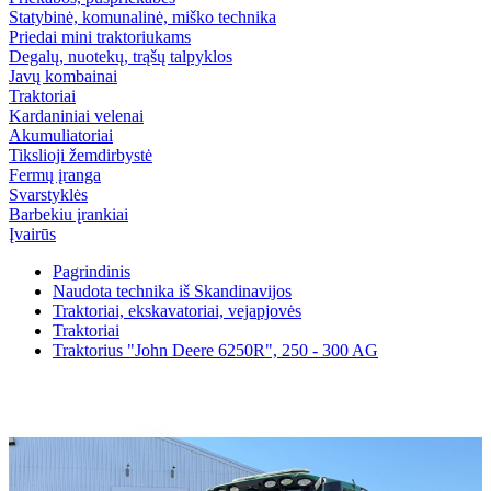
Statybinė, komunalinė, miško technika
Priedai mini traktoriukams
Degalų, nuotekų, trąšų talpyklos
Javų kombainai
Traktoriai
Kardaniniai velenai
Akumuliatoriai
Tikslioji žemdirbystė
Fermų įranga
Svarstyklės
Barbekiu įrankiai
Įvairūs
Pagrindinis
Naudota technika iš Skandinavijos
Traktoriai, ekskavatoriai, vejapjovės
Traktoriai
Traktorius "John Deere 6250R", 250 - 300 AG