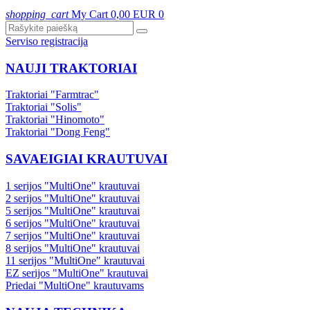
shopping_cart
My Cart
0,00 EUR
0
Serviso registracija
NAUJI TRAKTORIAI
Traktoriai "Farmtrac"
Traktoriai "Solis"
Traktoriai "Hinomoto"
Traktoriai "Dong Feng"
SAVAEIGIAI KRAUTUVAI
1 serijos "MultiOne" krautuvai
2 serijos "MultiOne" krautuvai
5 serijos "MultiOne" krautuvai
6 serijos "MultiOne" krautuvai
7 serijos "MultiOne" krautuvai
8 serijos "MultiOne" krautuvai
11 serijos "MultiOne" krautuvai
EZ serijos "MultiOne" krautuvai
Priedai "MultiOne" krautuvams