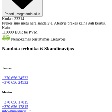
Pridėti į mėgstamiausius
Kodas:
23314
Prekės šiuo metu nėra sandėlyje. Ateityje prekės kaina gali keistis.
Kaina:
110000 EUR
be PVM
Nemokamas pristatymas Lietuvoje
Naudota technika iš Skandinavijos
Tomas
+370 656 24532
+370 656 24532
Marius
+370 656 17815
+370 656 17815
info@marguciai.lt