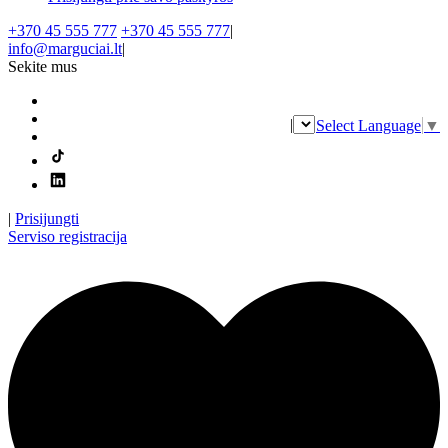
+370 45 555 777
+370 45 555 777
|
info@marguciai.lt
|
Sekite mus
|
Select Language
▼
|
Prisijungti
Serviso registracija