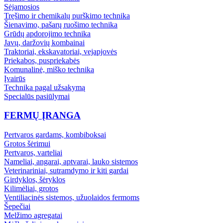
Sėjamosios
Tręšimo ir chemikalų purškimo technika
Šienavimo, pašarų ruošimo technika
Grūdų apdorojimo technika
Javų, daržovių kombainai
Traktoriai, ekskavatoriai, vejapjovės
Priekabos, puspriekabės
Komunalinė, miško technika
Įvairūs
Technika pagal užsakymą
Specialūs pasiūlymai
FERMŲ ĮRANGA
Pertvaros gardams, kombiboksai
Grotos šėrimui
Pertvaros, varteliai
Nameliai, angarai, aptvarai, lauko sistemos
Veterinariniai, sutramdymo ir kiti gardai
Girdyklos, šėryklos
Kilimėliai, grotos
Ventiliacinės sistemos, užuolaidos fermoms
Šepečiai
Melžimo agregatai