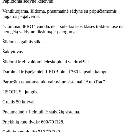
Papildoma sėdynė keleiviui.
Ventiliuojama, šildoma, pneumatinė sėdynė su pripučiamomis
nugaros pagalvėmis.
"CommandPRO" vairalazdė – suteikia šios klasės traktoriuose dar
neregėtą valdymo tikslumą ir patogumą.
Šildomas galinis stiklas.
Šaldytuvas.
Šildomi ir el. valdomi teleskopiniai veidrodžiai.
Darbiniai ir įspėjamieji LED žibintai 360 laipsnių kampu.
Paruošimas automatinio vairavimo sistemai "AutoTrac".
"ISOBUS" jungtis.
Greitis 50 km/val.
Pneumatinė + hidraulinė stabdžių sistema.
Priekinių ratų dydis: 600/70 R28.
Galinių ratų dydis: 710/70 R42.