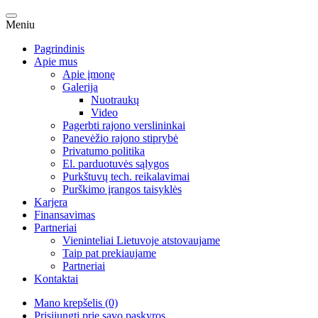
Meniu
Pagrindinis
Apie mus
Apie įmonę
Galerija
Nuotraukų
Video
Pagerbti rajono verslininkai
Panevėžio rajono stiprybė
Privatumo politika
El. parduotuvės sąlygos
Purkštuvų tech. reikalavimai
Purškimo įrangos taisyklės
Karjera
Finansavimas
Partneriai
Vieninteliai Lietuvoje atstovaujame
Taip pat prekiaujame
Partneriai
Kontaktai
Mano krepšelis (0)
Prisijungti prie savo paskyros