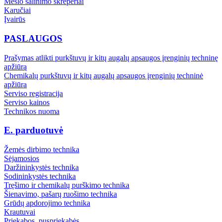
Mėšlo šalinimo skreperiai
Karučiai
Įvairūs
PASLAUGOS
Prašymas atlikti purkštuvų ir kitų augalų apsaugos įrenginių techninę
apžiūrą
Chemikalų purkštuvų ir kitų augalų apsaugos įrenginių techninė
apžiūra
Serviso registracija
Serviso kainos
Technikos nuoma
E. parduotuvė
Žemės dirbimo technika
Sėjamosios
Daržininkystės technika
Sodininkystės technika
Tręšimo ir chemikalų purškimo technika
Šienavimo, pašarų ruošimo technika
Grūdų apdorojimo technika
Krautuvai
Priekabos, puspriekabės