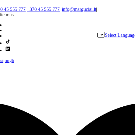
0 45 555 777
+370 45 555 777
|
info@marguciai.lt
|
ite mus
|
Select Languag
isijungti