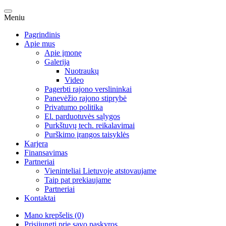
Meniu
Pagrindinis
Apie mus
Apie įmonę
Galerija
Nuotraukų
Video
Pagerbti rajono verslininkai
Panevėžio rajono stiprybė
Privatumo politika
El. parduotuvės sąlygos
Purkštuvų tech. reikalavimai
Purškimo įrangos taisyklės
Karjera
Finansavimas
Partneriai
Vieninteliai Lietuvoje atstovaujame
Taip pat prekiaujame
Partneriai
Kontaktai
Mano krepšelis (0)
Prisijungti prie savo paskyros