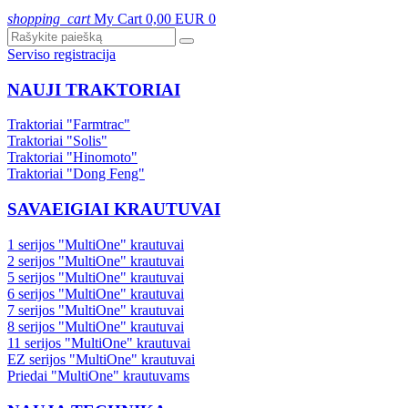
shopping_cart
My Cart
0,00 EUR
0
Serviso registracija
NAUJI TRAKTORIAI
Traktoriai "Farmtrac"
Traktoriai "Solis"
Traktoriai "Hinomoto"
Traktoriai "Dong Feng"
SAVAEIGIAI KRAUTUVAI
1 serijos "MultiOne" krautuvai
2 serijos "MultiOne" krautuvai
5 serijos "MultiOne" krautuvai
6 serijos "MultiOne" krautuvai
7 serijos "MultiOne" krautuvai
8 serijos "MultiOne" krautuvai
11 serijos "MultiOne" krautuvai
EZ serijos "MultiOne" krautuvai
Priedai "MultiOne" krautuvams