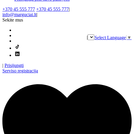
+370 45 555 777
+370 45 555 777
|
info@marguciai.lt
|
Sekite mus
|
Select Language
▼
|
Prisijungti
Serviso registracija