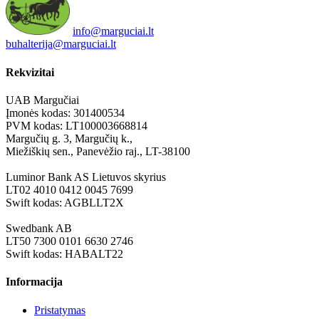
info@marguciai.lt
buhalterija@marguciai.lt
Rekvizitai
UAB Margučiai
Įmonės kodas: 301400534
PVM kodas: LT100003668814
Margučių g. 3, Margučių k.,
Miežiškių sen., Panevėžio raj., LT-38100
Luminor Bank AS Lietuvos skyrius
LT02 4010 0412 0045 7699
Swift kodas: AGBLLT2X
Swedbank AB
LT50 7300 0101 6630 2746
Swift kodas: HABALT22
Informacija
Pristatymas