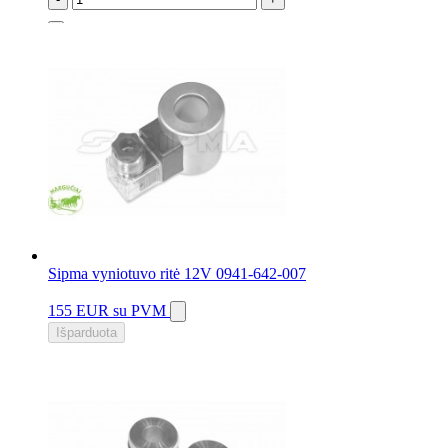
12 vnt.
Sipma vyniotuvo ritė 12V 0941-642-007
155 EUR
su PVM
Išparduota