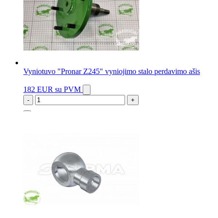
Vyniotuvo "Pronar Z245" vyniojimo stalo perdavimo ašis
182 EUR
su PVM
-
+
3 vnt.