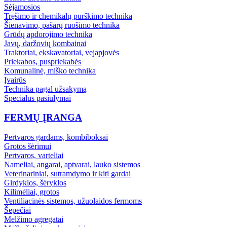
Sėjamosios
Tręšimo ir chemikalų purškimo technika
Šienavimo, pašarų ruošimo technika
Grūdų apdorojimo technika
Javų, daržovių kombainai
Traktoriai, ekskavatoriai, vejapjovės
Priekabos, puspriekabės
Komunalinė, miško technika
Įvairūs
Technika pagal užsakymą
Specialūs pasiūlymai
FERMŲ ĮRANGA
Pertvaros gardams, kombiboksai
Grotos šėrimui
Pertvaros, varteliai
Nameliai, angarai, aptvarai, lauko sistemos
Veterinariniai, sutramdymo ir kiti gardai
Girdyklos, šėryklos
Kilimėliai, grotos
Ventiliacinės sistemos, užuolaidos fermoms
Šepečiai
Melžimo agregatai