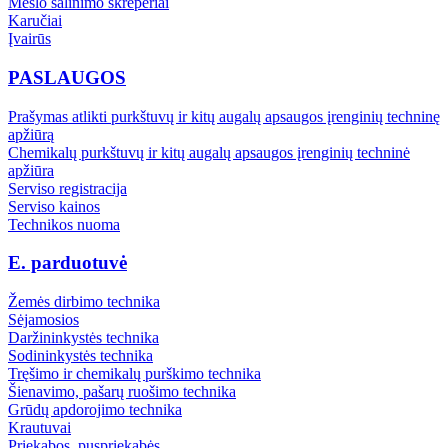
Mėšlo šalinimo skreperiai
Karučiai
Įvairūs
PASLAUGOS
Prašymas atlikti purkštuvų ir kitų augalų apsaugos įrenginių techninę
apžiūrą
Chemikalų purkštuvų ir kitų augalų apsaugos įrenginių techninė
apžiūra
Serviso registracija
Serviso kainos
Technikos nuoma
E. parduotuvė
Žemės dirbimo technika
Sėjamosios
Daržininkystės technika
Sodininkystės technika
Tręšimo ir chemikalų purškimo technika
Šienavimo, pašarų ruošimo technika
Grūdų apdorojimo technika
Krautuvai
Priekabos, puspriekabės