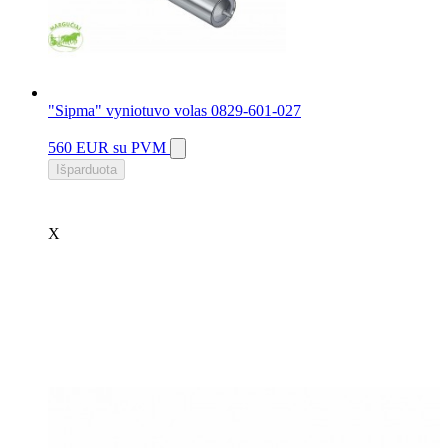
"Sipma" vyniotuvo volas 0829-601-027
560 EUR
su PVM
Išparduota
X