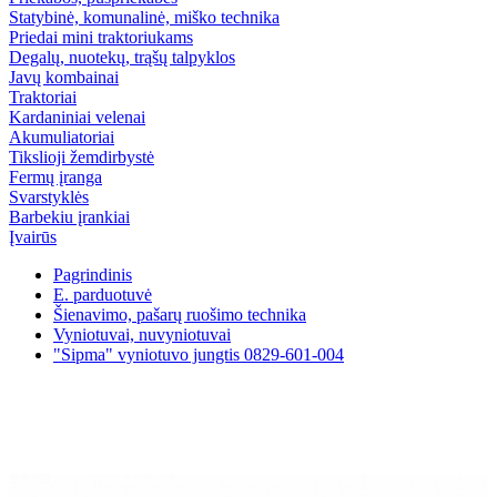
Statybinė, komunalinė, miško technika
Priedai mini traktoriukams
Degalų, nuotekų, trąšų talpyklos
Javų kombainai
Traktoriai
Kardaniniai velenai
Akumuliatoriai
Tikslioji žemdirbystė
Fermų įranga
Svarstyklės
Barbekiu įrankiai
Įvairūs
Pagrindinis
E. parduotuvė
Šienavimo, pašarų ruošimo technika
Vyniotuvai, nuvyniotuvai
"Sipma" vyniotuvo jungtis 0829-601-004