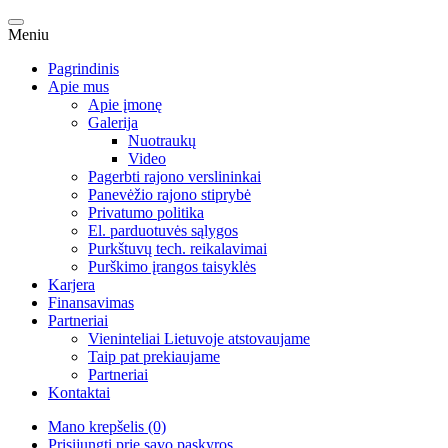
Meniu
Pagrindinis
Apie mus
Apie įmonę
Galerija
Nuotraukų
Video
Pagerbti rajono verslininkai
Panevėžio rajono stiprybė
Privatumo politika
El. parduotuvės sąlygos
Purkštuvų tech. reikalavimai
Purškimo įrangos taisyklės
Karjera
Finansavimas
Partneriai
Vieninteliai Lietuvoje atstovaujame
Taip pat prekiaujame
Partneriai
Kontaktai
Mano krepšelis (0)
Prisijungti prie savo paskyros