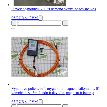
Plevelė vyniotuvui 750 "Diamond Wrap" baltos spalvos
96 EUR
su PVM
-
+
8 vnt.
Vyniotuvo pultelis su 1 mygtuku ir magnetu laikymui L-01
komplekte su 5m. Laidu ir davikliu ,magnetu ir baterija
65 EUR
su PVM
-
+