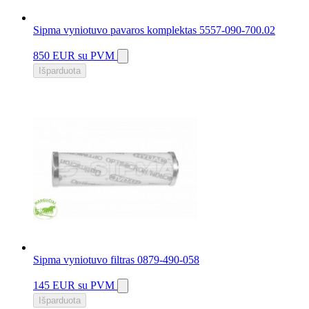
Sipma vyniotuvo pavaros komplektas 5557-090-700.02
850 EUR
su PVM
Išparduota
Sipma vyniotuvo filtras 0879-490-058
145 EUR
su PVM
Išparduota