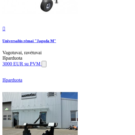

Universalūs rėmai "Jagoda M"
Vagotuvai, ravėtuvai
Išparduota
3000 EUR
su PVM
Išparduota