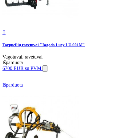

Tarpueilių ravėtuvai "Jagoda Lucy LU-001M"
Vagotuvai, ravėtuvai
Išparduota
6700 EUR
su PVM
Išparduota