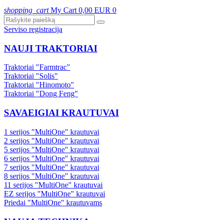
shopping_cart
My Cart
0,00 EUR
0
Serviso registracija
NAUJI TRAKTORIAI
Traktoriai "Farmtrac"
Traktoriai "Solis"
Traktoriai "Hinomoto"
Traktoriai "Dong Feng"
SAVAEIGIAI KRAUTUVAI
1 serijos "MultiOne" krautuvai
2 serijos "MultiOne" krautuvai
5 serijos "MultiOne" krautuvai
6 serijos "MultiOne" krautuvai
7 serijos "MultiOne" krautuvai
8 serijos "MultiOne" krautuvai
11 serijos "MultiOne" krautuvai
EZ serijos "MultiOne" krautuvai
Priedai "MultiOne" krautuvams