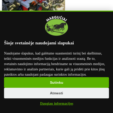

Ravėtuvai su trąšų įterpimu "Solan P501/4"
Šioje svetainėje naudojami slapukai
Vagotuvai, ravėtuvai
Išparduota
Naudojame slapukus, kad galėtume suasmeninti turinį bei skelbimus,
3500 EUR
su PVM
teikti visuomeninės medijos funkcijas ir analizuoti srautą. Be to,
svetainės naudojimo informaciją bendriname su visuomeninės medijos,
reklamavimo ir analizės partneriais, kurie gali ją pridėti prie kitos jūsų
Išparduota
pateiktos arba naudojant paslaugas surinktos informacijos.
Sutinku
Atmesti
Daugiau informacijos