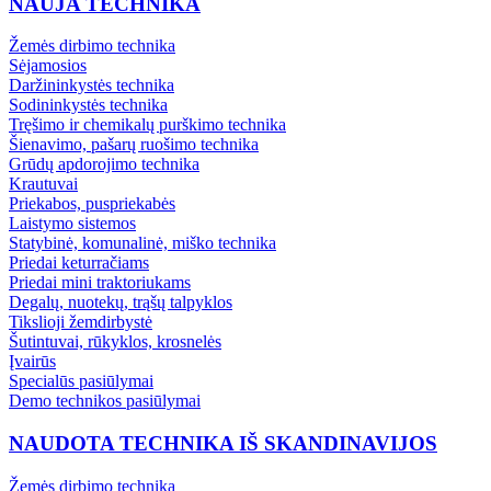
NAUJA TECHNIKA
Žemės dirbimo technika
Sėjamosios
Daržininkystės technika
Sodininkystės technika
Tręšimo ir chemikalų purškimo technika
Šienavimo, pašarų ruošimo technika
Grūdų apdorojimo technika
Krautuvai
Priekabos, puspriekabės
Laistymo sistemos
Statybinė, komunalinė, miško technika
Priedai keturračiams
Priedai mini traktoriukams
Degalų, nuotekų, trąšų talpyklos
Tikslioji žemdirbystė
Šutintuvai, rūkyklos, krosnelės
Įvairūs
Specialūs pasiūlymai
Demo technikos pasiūlymai
NAUDOTA TECHNIKA IŠ SKANDINAVIJOS
Žemės dirbimo technika