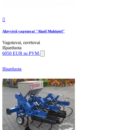

Aktyvieji vagotuvai "Akpil Multipiel"
Vagotuvai, ravėtuvai
Išparduota
6050 EUR
su PVM
Išparduota