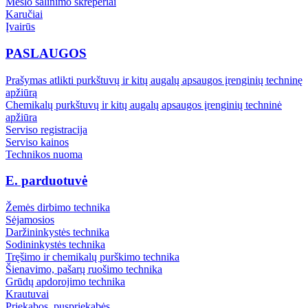
Mėšlo šalinimo skreperiai
Karučiai
Įvairūs
PASLAUGOS
Prašymas atlikti purkštuvų ir kitų augalų apsaugos įrenginių techninę
apžiūrą
Chemikalų purkštuvų ir kitų augalų apsaugos įrenginių techninė
apžiūra
Serviso registracija
Serviso kainos
Technikos nuoma
E. parduotuvė
Žemės dirbimo technika
Sėjamosios
Daržininkystės technika
Sodininkystės technika
Tręšimo ir chemikalų purškimo technika
Šienavimo, pašarų ruošimo technika
Grūdų apdorojimo technika
Krautuvai
Priekabos, puspriekabės