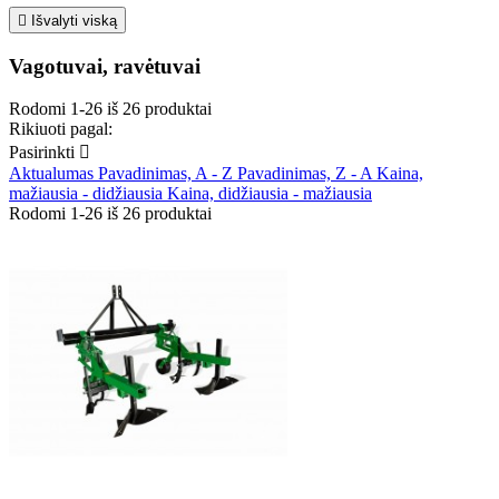

Išvalyti viską
Vagotuvai, ravėtuvai
Rodomi 1-26 iš 26 produktai
Rikiuoti pagal:
Pasirinkti

Aktualumas
Pavadinimas, A - Z
Pavadinimas, Z - A
Kaina,
mažiausia - didžiausia
Kaina, didžiausia - mažiausia
Rodomi 1-26 iš 26 produktai