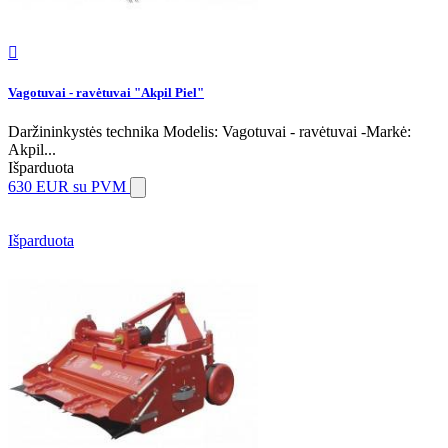

Vagotuvai - ravėtuvai "Akpil Piel"
Daržininkystės technika Modelis: Vagotuvai - ravėtuvai -Markė:
Akpil...
Išparduota
630 EUR
su PVM
Išparduota