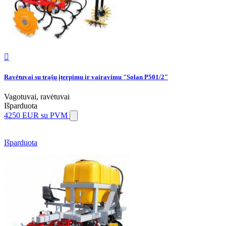

Ravėtuvai su trąšų įterpimu ir vairavimu "Solan P501/2"
Vagotuvai, ravėtuvai
Išparduota
4250 EUR
su PVM
Išparduota