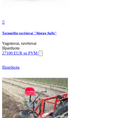

Tarpueilių ravėtuvai "Alpego Agile"
Vagotuvai, ravėtuvai
Išparduota
27100 EUR
su PVM
Išparduota