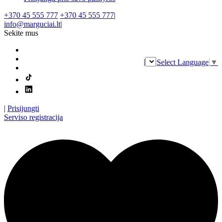
+370 45 555 777
+370 45 555 777
|
info@marguciai.lt
|
Sekite mus
|
Select Language
▼
|
Prisijungti
Serviso registracija