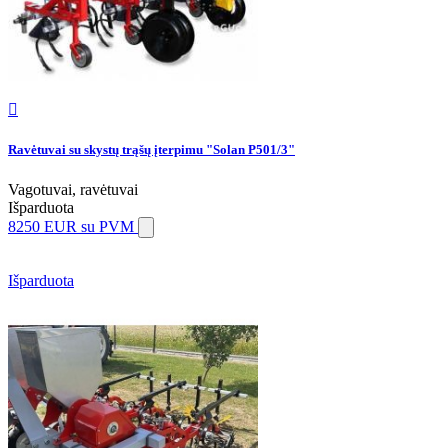

Ravėtuvai su skystų trąšų įterpimu "Solan P501/3"
Vagotuvai, ravėtuvai
Išparduota
8250 EUR
su PVM
Išparduota