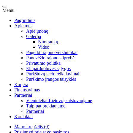
Meniu
Pagrindinis
Apie mus
Apie įmonę
Galerija
Nuotraukų
Video
Pagerbti rajono verslininkai
Panevėžio rajono stiprybė
Privatumo politika
El. parduotuvės sąlygos
Purkštuvų tech. reikalavimai
Purškimo įrangos taisyklės
Karjera
Finansavimas
Partneriai
Vieninteliai Lietuvoje atstovaujame
Taip pat prekiaujame
Partneriai
Kontaktai
Mano krepšelis (0)
Prisijungti prie savo paskyros