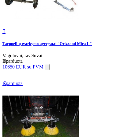

Tarpueilių tvarkymo agregatai "Orizzonti Mira L"
Vagotuvai, ravėtuvai
Išparduota
10650 EUR
su PVM
Išparduota