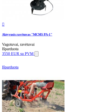

Aktyvusis ravėtuvas "MCMS PA-1"
Vagotuvai, ravėtuvai
Išparduota
3550 EUR
su PVM
Išparduota