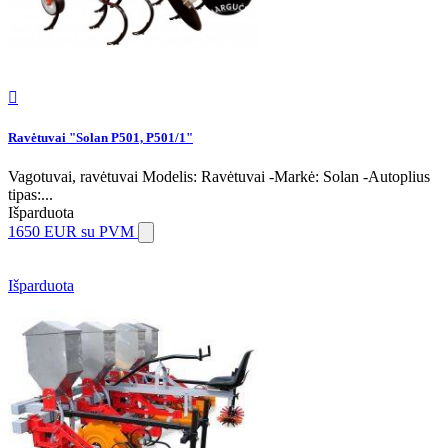

Ravėtuvai "Solan P501, P501/1"
Vagotuvai, ravėtuvai Modelis: Ravėtuvai -Markė: Solan -Autoplius
tipas:...
Išparduota
1650 EUR
su PVM
Išparduota