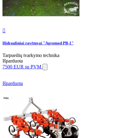

Hidrauliniai ravėtuvai "Agromod PB-1"
Tarpueilių tvarkymo technika
Išparduota
7500 EUR
su PVM
Išparduota