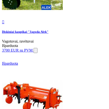

Diskiniai kaupikai "Jagoda Alek"
Vagotuvai, ravėtuvai
Išparduota
3700 EUR
su PVM
Išparduota