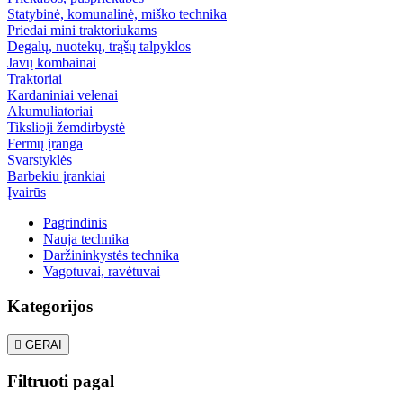
Statybinė, komunalinė, miško technika
Priedai mini traktoriukams
Degalų, nuotekų, trąšų talpyklos
Javų kombainai
Traktoriai
Kardaniniai velenai
Akumuliatoriai
Tikslioji žemdirbystė
Fermų įranga
Svarstyklės
Barbekiu įrankiai
Įvairūs
Pagrindinis
Nauja technika
Daržininkystės technika
Vagotuvai, ravėtuvai
Kategorijos

GERAI
Filtruoti pagal