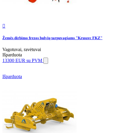

Žemės dirbimo frezos bulvių tarpuvagiams "Kruszec FKZ"
Vagotuvai, ravėtuvai
Išparduota
13300 EUR
su PVM
Išparduota