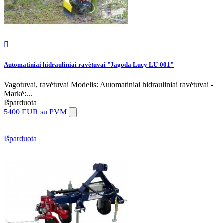

Automatiniai hidrauliniai ravėtuvai "Jagoda Lucy LU-001"
Vagotuvai, ravėtuvai Modelis: Automatiniai hidrauliniai ravėtuvai -
Markė:...
Išparduota
5400 EUR
su PVM
Išparduota