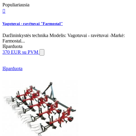
Populiariausia

Vagotuvai - ravėtuvai "Farmostal"
Daržininkystės technika Modelis: Vagotuvai - ravėtuvai -Markė:
Farmostal...
Išparduota
370 EUR
su PVM
Išparduota