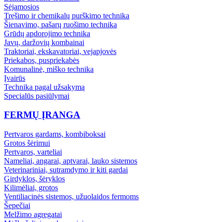
Sėjamosios
Tręšimo ir chemikalų purškimo technika
Šienavimo, pašarų ruošimo technika
Grūdų apdorojimo technika
Javų, daržovių kombainai
Traktoriai, ekskavatoriai, vejapjovės
Priekabos, puspriekabės
Komunalinė, miško technika
Įvairūs
Technika pagal užsakymą
Specialūs pasiūlymai
FERMŲ ĮRANGA
Pertvaros gardams, kombiboksai
Grotos šėrimui
Pertvaros, varteliai
Nameliai, angarai, aptvarai, lauko sistemos
Veterinariniai, sutramdymo ir kiti gardai
Girdyklos, šėryklos
Kilimėliai, grotos
Ventiliacinės sistemos, užuolaidos fermoms
Šepečiai
Melžimo agregatai