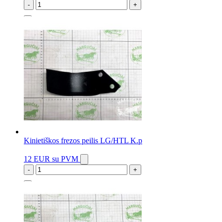
-
+
4 vnt.
Kinietiškos frezos peilis LG/HTL K.p
12 EUR
su PVM
-
+
9 vnt.