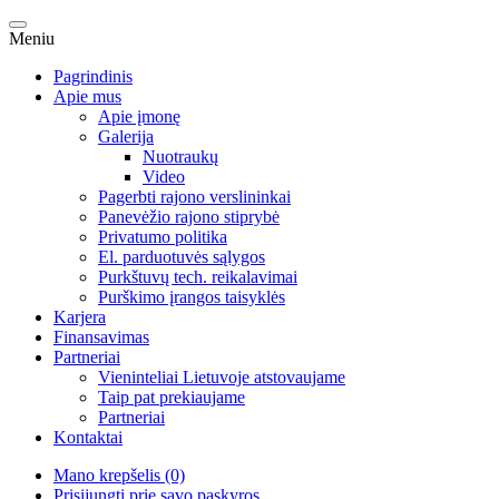
Meniu
Pagrindinis
Apie mus
Apie įmonę
Galerija
Nuotraukų
Video
Pagerbti rajono verslininkai
Panevėžio rajono stiprybė
Privatumo politika
El. parduotuvės sąlygos
Purkštuvų tech. reikalavimai
Purškimo įrangos taisyklės
Karjera
Finansavimas
Partneriai
Vieninteliai Lietuvoje atstovaujame
Taip pat prekiaujame
Partneriai
Kontaktai
Mano krepšelis (0)
Prisijungti prie savo paskyros