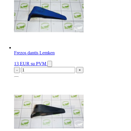
Frezos dantis Lemken
13 EUR
su PVM
-
+
2 vnt.