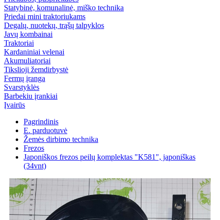
Statybinė, komunalinė, miško technika
Priedai mini traktoriukams
Degalų, nuotekų, trąšų talpyklos
Javų kombainai
Traktoriai
Kardaniniai velenai
Akumuliatoriai
Tikslioji žemdirbystė
Fermų įranga
Svarstyklės
Barbekiu įrankiai
Įvairūs
Pagrindinis
E. parduotuvė
Žemės dirbimo technika
Frezos
Japoniškos frezos peilų komplektas "K581", japoniškas
(34vnt)