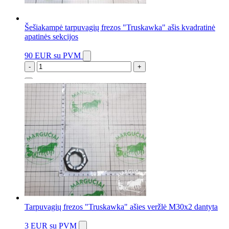
Šešiakampė tarpuvagių frezos "Truskawka" ašis kvadratinė
apatinės sekcijos
90 EUR
su PVM
-
+
2 vnt.
Tarpuvagių frezos "Truskawka" ašies veržlė M30x2 dantyta
3 EUR
su PVM