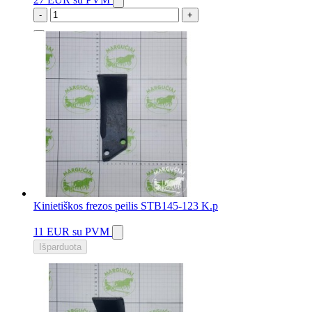
-
+
2 vnt.
Kinietiškos frezos peilis STB145-123 K.p
11 EUR
su PVM
Išparduota