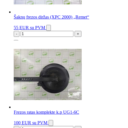
Šaknų frezos diržas (XPC 2000) „Remet“
55 EUR
su PVM
-
+
10 vnt.
Frezos ratas komplekte k.p UG1-6C
100 EUR
su PVM