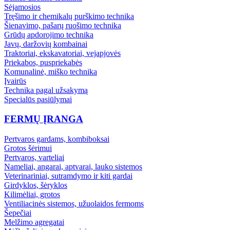
Sėjamosios
Tręšimo ir chemikalų purškimo technika
Šienavimo, pašarų ruošimo technika
Grūdų apdorojimo technika
Javų, daržovių kombainai
Traktoriai, ekskavatoriai, vejapjovės
Priekabos, puspriekabės
Komunalinė, miško technika
Įvairūs
Technika pagal užsakymą
Specialūs pasiūlymai
FERMŲ ĮRANGA
Pertvaros gardams, kombiboksai
Grotos šėrimui
Pertvaros, varteliai
Nameliai, angarai, aptvarai, lauko sistemos
Veterinariniai, sutramdymo ir kiti gardai
Girdyklos, šėryklos
Kilimėliai, grotos
Ventiliacinės sistemos, užuolaidos fermoms
Šepečiai
Melžimo agregatai