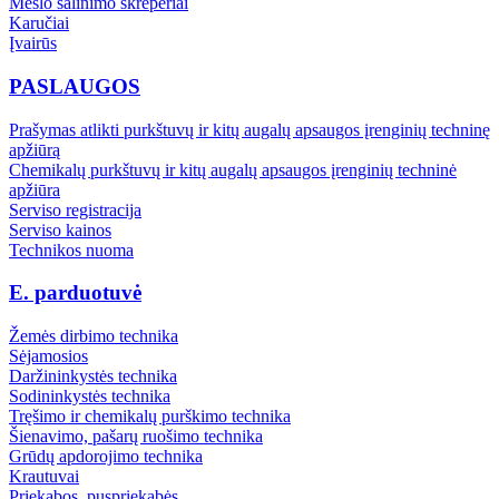
Mėšlo šalinimo skreperiai
Karučiai
Įvairūs
PASLAUGOS
Prašymas atlikti purkštuvų ir kitų augalų apsaugos įrenginių techninę
apžiūrą
Chemikalų purkštuvų ir kitų augalų apsaugos įrenginių techninė
apžiūra
Serviso registracija
Serviso kainos
Technikos nuoma
E. parduotuvė
Žemės dirbimo technika
Sėjamosios
Daržininkystės technika
Sodininkystės technika
Tręšimo ir chemikalų purškimo technika
Šienavimo, pašarų ruošimo technika
Grūdų apdorojimo technika
Krautuvai
Priekabos, puspriekabės