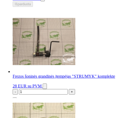
Išparduota
Frezos šoninės grandinės įtempėjas "STRUMYK" komplekte
28 EUR
su PVM
-
+
6 vnt.