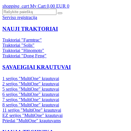
shopping_cart
My Cart
0,00 EUR
0
Serviso registracija
NAUJI TRAKTORIAI
Traktoriai "Farmtrac"
Traktoriai "Solis"
Traktoriai "Hinomoto"
Traktoriai "Dong Feng"
SAVAEIGIAI KRAUTUVAI
1 serijos "MultiOne" krautuvai
2 serijos "MultiOne" krautuvai
5 serijos "MultiOne" krautuvai
6 serijos "MultiOne" krautuvai
7 serijos "MultiOne" krautuvai
8 serijos "MultiOne" krautuvai
11 serijos "MultiOne" krautuvai
EZ serijos "MultiOne" krautuvai
Priedai "MultiOne" krautuvams