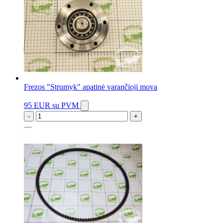
Frezos "Strumyk" apatinė varančioji mova
95 EUR
su PVM
-
+
1 vnt.