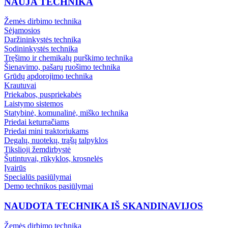
NAUJA TECHNIKA
Žemės dirbimo technika
Sėjamosios
Daržininkystės technika
Sodininkystės technika
Tręšimo ir chemikalų purškimo technika
Šienavimo, pašarų ruošimo technika
Grūdų apdorojimo technika
Krautuvai
Priekabos, puspriekabės
Laistymo sistemos
Statybinė, komunalinė, miško technika
Priedai keturračiams
Priedai mini traktoriukams
Degalų, nuotekų, trąšų talpyklos
Tikslioji žemdirbystė
Šutintuvai, rūkyklos, krosnelės
Įvairūs
Specialūs pasiūlymai
Demo technikos pasiūlymai
NAUDOTA TECHNIKA IŠ SKANDINAVIJOS
Žemės dirbimo technika