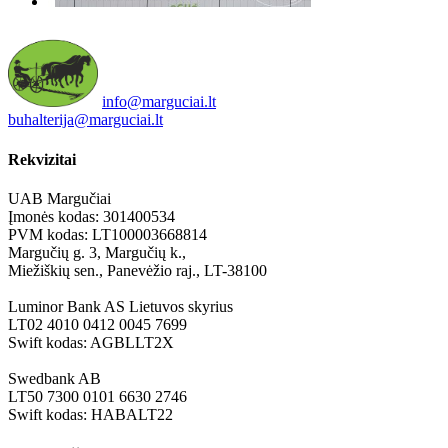
info@marguciai.lt
buhalterija@marguciai.lt
Rekvizitai
UAB Margučiai
Įmonės kodas: 301400534
PVM kodas: LT100003668814
Margučių g. 3, Margučių k.,
Miežiškių sen., Panevėžio raj., LT-38100
Luminor Bank AS Lietuvos skyrius
LT02 4010 0412 0045 7699
Swift kodas: AGBLLT2X
Swedbank AB
LT50 7300 0101 6630 2746
Swift kodas: HABALT22