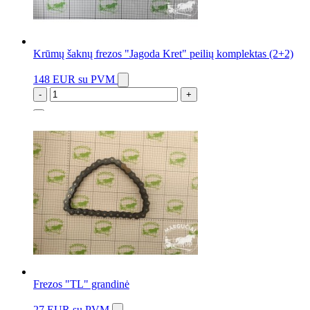
Krūmų šaknų frezos "Jagoda Kret" peilių komplektas (2+2)
148 EUR
su PVM
-
+
2 vnt.
Frezos "TL" grandinė
27 EUR
su PVM