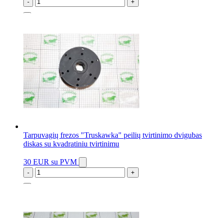
-
+
2 vnt.
Tarpuvagių frezos "Truskawka" peilių tvirtinimo dvigubas
diskas su kvadratiniu tvirtinimu
30 EUR
su PVM
-
+
11 vnt.