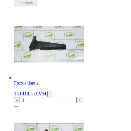
Išparduota
Frezos dantis
13 EUR
su PVM
-
+
3 vnt.