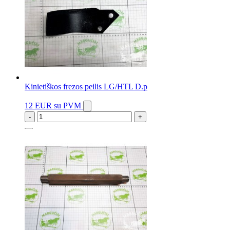
Kinietiškos frezos peilis LG/HTL D.p
12 EUR
su PVM
-
+
9 vnt.