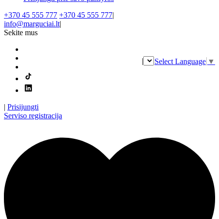
+370 45 555 777
+370 45 555 777
|
info@marguciai.lt
|
Sekite mus
|
Select Language
▼
|
Prisijungti
Serviso registracija