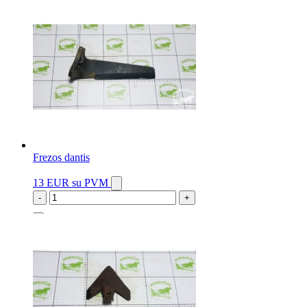
Frezos dantis
13 EUR
su PVM
-
+
3 vnt.