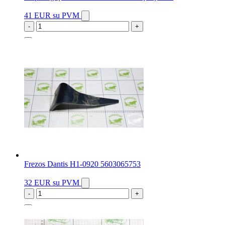
41 EUR
su PVM
-
+
3 vnt.
Frezos Dantis H1-0920 5603065753
32 EUR
su PVM
-
+
4 vnt.