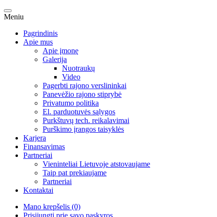
Meniu
Pagrindinis
Apie mus
Apie įmonę
Galerija
Nuotraukų
Video
Pagerbti rajono verslininkai
Panevėžio rajono stiprybė
Privatumo politika
El. parduotuvės sąlygos
Purkštuvų tech. reikalavimai
Purškimo įrangos taisyklės
Karjera
Finansavimas
Partneriai
Vieninteliai Lietuvoje atstovaujame
Taip pat prekiaujame
Partneriai
Kontaktai
Mano krepšelis (0)
Prisijungti prie savo paskyros