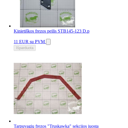
Kinietiškos frezos peilis STB145-123 D.p
11 EUR
su PVM
Išparduota
Tarpuvagių frezos "Truskawka" sekcijos juosta