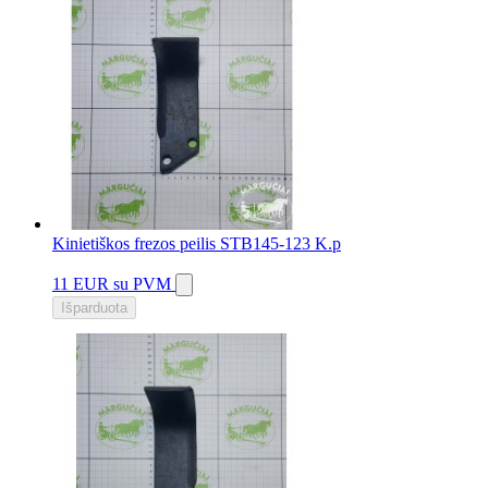
Kinietiškos frezos peilis STB145-123 K.p
11 EUR
su PVM
Išparduota