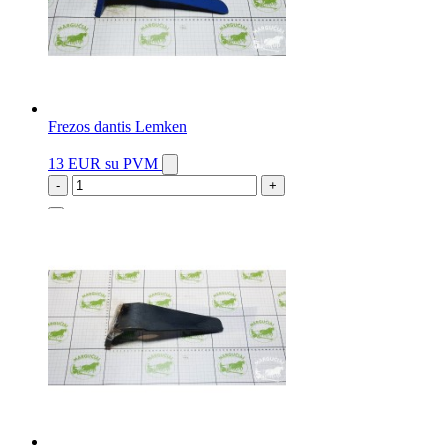
Frezos dantis Lemken
13 EUR
su PVM
-
+
2 vnt.