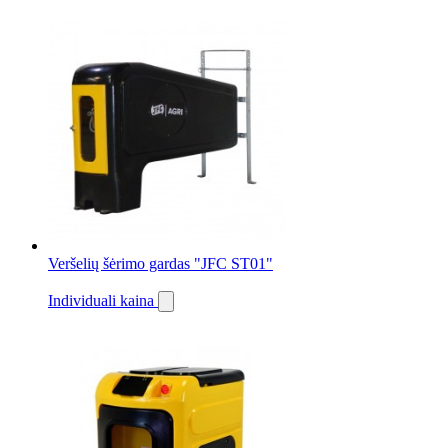
Veršelių šėrimo gardas "JFC ST01"
Individuali kaina