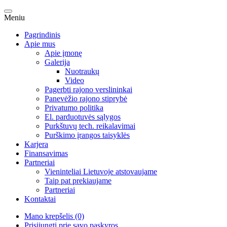
Meniu
Pagrindinis
Apie mus
Apie įmonę
Galerija
Nuotraukų
Video
Pagerbti rajono verslininkai
Panevėžio rajono stiprybė
Privatumo politika
El. parduotuvės sąlygos
Purkštuvų tech. reikalavimai
Purškimo įrangos taisyklės
Karjera
Finansavimas
Partneriai
Vieninteliai Lietuvoje atstovaujame
Taip pat prekiaujame
Partneriai
Kontaktai
Mano krepšelis (0)
Prisijungti prie savo paskyros