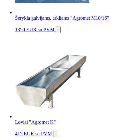
Šėrykla galvijams, arkliams "Agromet M10/16"
1350 EUR
su PVM
Loviai "Agromet K"
415 EUR
su PVM