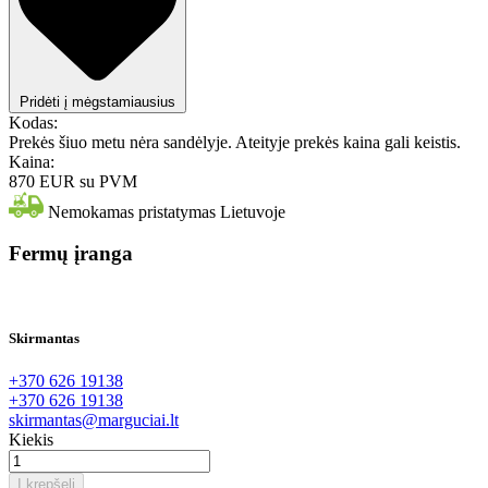
Pridėti į mėgstamiausius
Kodas:
Prekės šiuo metu nėra sandėlyje. Ateityje prekės kaina gali keistis.
Kaina:
870 EUR
su PVM
Nemokamas pristatymas Lietuvoje
Fermų įranga
Skirmantas
+370 626 19138
+370 626 19138
skirmantas@marguciai.lt
Kiekis
Į krepšelį