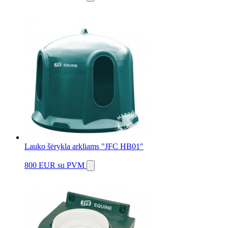
Lauko šėrykla arkliams "JFC HB01"
800 EUR
su PVM