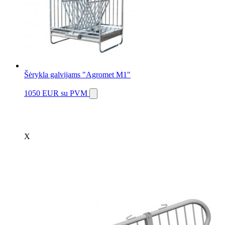
Šėrykla galvijams "Agromet M1"
1050 EUR
su PVM
X