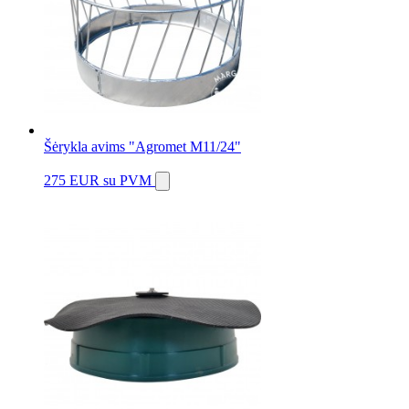
Šėrykla avims "Agromet M11/24"
275 EUR
su PVM