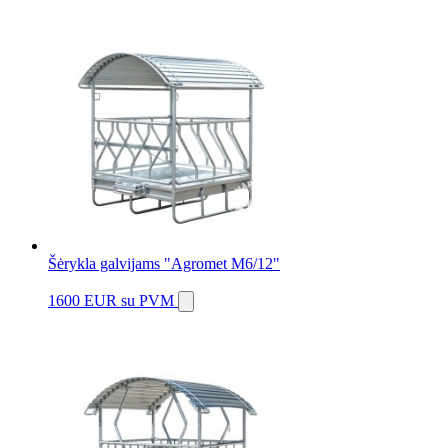
Šėrykla galvijams "Agromet M6/12"
1600 EUR
su PVM