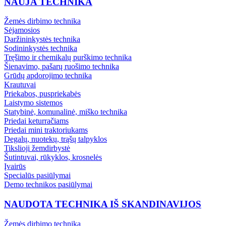
NAUJA TECHNIKA
Žemės dirbimo technika
Sėjamosios
Daržininkystės technika
Sodininkystės technika
Tręšimo ir chemikalų purškimo technika
Šienavimo, pašarų ruošimo technika
Grūdų apdorojimo technika
Krautuvai
Priekabos, puspriekabės
Laistymo sistemos
Statybinė, komunalinė, miško technika
Priedai keturračiams
Priedai mini traktoriukams
Degalų, nuotekų, trąšų talpyklos
Tikslioji žemdirbystė
Šutintuvai, rūkyklos, krosnelės
Įvairūs
Specialūs pasiūlymai
Demo technikos pasiūlymai
NAUDOTA TECHNIKA IŠ SKANDINAVIJOS
Žemės dirbimo technika