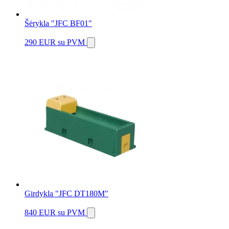
Šėrykla "JFC BF01"
290 EUR
su PVM
Girdykla "JFC DT180M"
840 EUR
su PVM