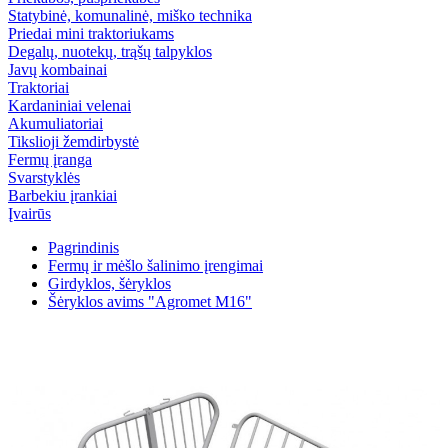
Statybinė, komunalinė, miško technika
Priedai mini traktoriukams
Degalų, nuotekų, trąšų talpyklos
Javų kombainai
Traktoriai
Kardaniniai velenai
Akumuliatoriai
Tikslioji žemdirbystė
Fermų įranga
Svarstyklės
Barbekiu įrankiai
Įvairūs
Pagrindinis
Fermų ir mėšlo šalinimo įrengimai
Girdyklos, šėryklos
Šėryklos avims "Agromet M16"