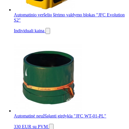
Automatinio veršelių šėrimo valdymo blokas "JFC Evolution
S2"
Individuali kaina
Automatinė neužšąlanti girdykla "JFC WT-01-PL"
330 EUR
su PVM