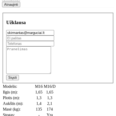
Užklausa
Siųsti
Modelis:
M16
M16/D
Ilgis (m):
1,65
1,65
Plotis (m):
1,3
1,3
Aukštis (m):
1,4
2,1
Masė (kg):
135
174
Stogas:
-
Yra