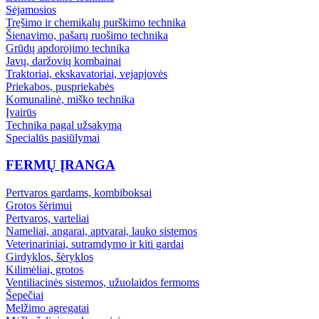
Sėjamosios
Tręšimo ir chemikalų purškimo technika
Šienavimo, pašarų ruošimo technika
Grūdų apdorojimo technika
Javų, daržovių kombainai
Traktoriai, ekskavatoriai, vejapjovės
Priekabos, puspriekabės
Komunalinė, miško technika
Įvairūs
Technika pagal užsakymą
Specialūs pasiūlymai
FERMŲ ĮRANGA
Pertvaros gardams, kombiboksai
Grotos šėrimui
Pertvaros, varteliai
Nameliai, angarai, aptvarai, lauko sistemos
Veterinariniai, sutramdymo ir kiti gardai
Girdyklos, šėryklos
Kilimėliai, grotos
Ventiliacinės sistemos, užuolaidos fermoms
Šepečiai
Melžimo agregatai