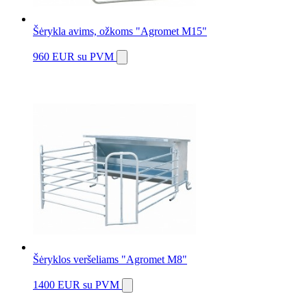
Šėrykla avims, ožkoms "Agromet M15"
960 EUR
su PVM
Šėryklos veršeliams "Agromet M8"
1400 EUR
su PVM