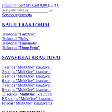
shopping_cart
My Cart
0,00 EUR
0
Serviso registracija
NAUJI TRAKTORIAI
Traktoriai "Farmtrac"
Traktoriai "Solis"
Traktoriai "Hinomoto"
Traktoriai "Dong Feng"
SAVAEIGIAI KRAUTUVAI
1 serijos "MultiOne" krautuvai
2 serijos "MultiOne" krautuvai
5 serijos "MultiOne" krautuvai
6 serijos "MultiOne" krautuvai
7 serijos "MultiOne" krautuvai
8 serijos "MultiOne" krautuvai
11 serijos "MultiOne" krautuvai
EZ serijos "MultiOne" krautuvai
Priedai "MultiOne" krautuvams