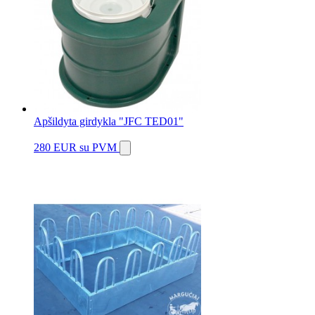
Apšildyta girdykla "JFC TED01"
280 EUR
su PVM