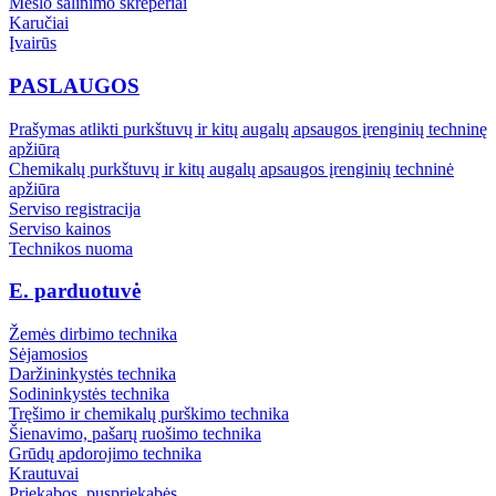
Mėšlo šalinimo skreperiai
Karučiai
Įvairūs
PASLAUGOS
Prašymas atlikti purkštuvų ir kitų augalų apsaugos įrenginių techninę
apžiūrą
Chemikalų purkštuvų ir kitų augalų apsaugos įrenginių techninė
apžiūra
Serviso registracija
Serviso kainos
Technikos nuoma
E. parduotuvė
Žemės dirbimo technika
Sėjamosios
Daržininkystės technika
Sodininkystės technika
Tręšimo ir chemikalų purškimo technika
Šienavimo, pašarų ruošimo technika
Grūdų apdorojimo technika
Krautuvai
Priekabos, puspriekabės