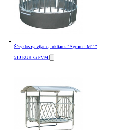
Šėryklos galvijams, arkliams "Agromet M11"
510 EUR
su PVM