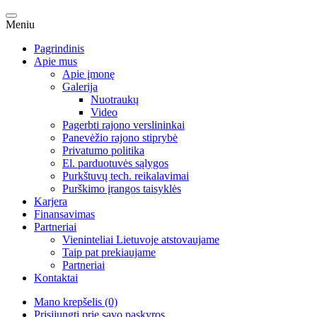
Meniu
Pagrindinis
Apie mus
Apie įmonę
Galerija
Nuotraukų
Video
Pagerbti rajono verslininkai
Panevėžio rajono stiprybė
Privatumo politika
El. parduotuvės sąlygos
Purkštuvų tech. reikalavimai
Purškimo įrangos taisyklės
Karjera
Finansavimas
Partneriai
Vieninteliai Lietuvoje atstovaujame
Taip pat prekiaujame
Partneriai
Kontaktai
Mano krepšelis (0)
Prisijungti prie savo paskyros