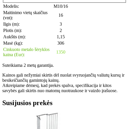
Modelis:
M10/16
Maitinimo vietų skaičius
16
(vnt):
Ilgis (m):
3
Plotis (m):
2
Aukštis (m):
1,15
Masė (kg):
306
Cinkuoto metalo šėryklos
1350
kaina (Eur):
Suteikiama 2 metų garantija.
Kainos gali nežymiai skirtis dėl nuolat svyruojančių valiutų kursų ir
besikeičiančių gamintojų kainų.
Atkreipiame dėmesį, kad prekės spalva, specifikacija ir kitos
savybės gali skirtis nuo matomų nuotraukose ir vaizdo įrašuose.
Susijusios prekės