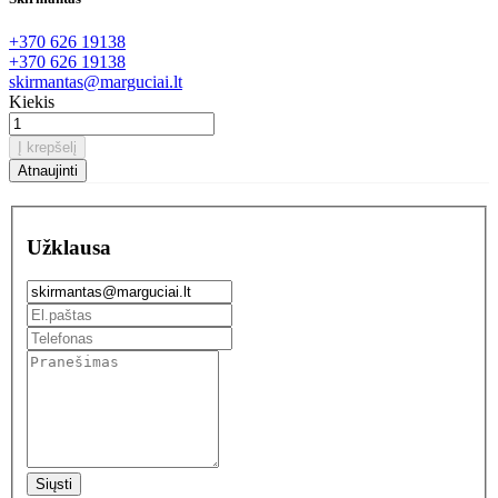
+370 626 19138
+370 626 19138
skirmantas@marguciai.lt
Kiekis
Į krepšelį
Užklausa
Siųsti