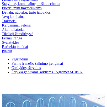
Statybinė, komunalinė, miško technika
Priedai mini traktoriukams
Degalų, nuotekų, trąšų talpyklos
Javų kombainai
Traktoriai
Kardaniniai velenai
Akumuliatoriai
Tikslioji žemdirbystė
Fermų įranga
Svarstyklės
Barbekiu įrankiai
Įvairūs
Pagrindinis
Fermų ir mėšlo šalinimo įrengimai
Girdyklos, šėryklos
Šėrykla galvijams, arkliams "Agromet M10/16"