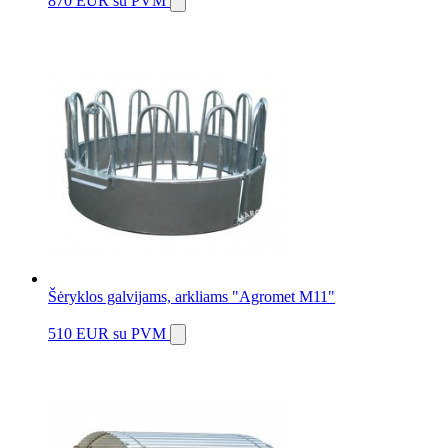
870 EUR
su PVM
Šėryklos galvijams, arkliams "Agromet M11"
510 EUR
su PVM