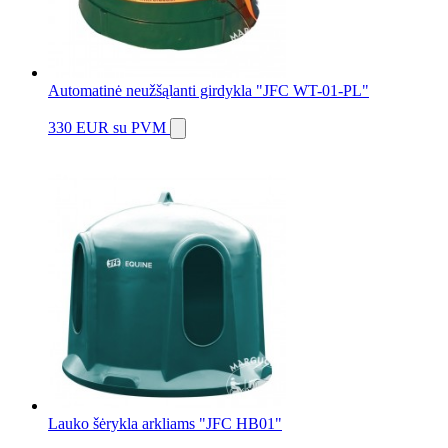
Automatinė neužšąlanti girdykla "JFC WT-01-PL"
330 EUR
su PVM
Lauko šėrykla arkliams "JFC HB01"