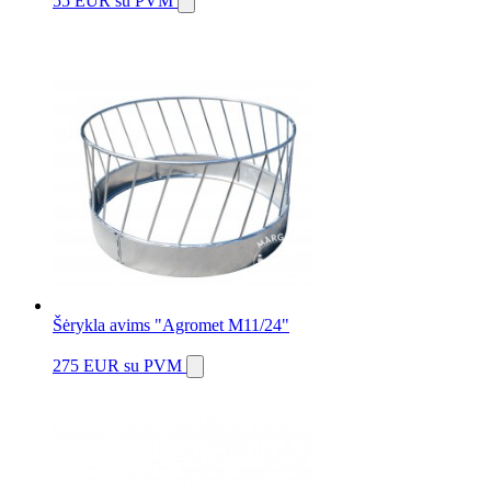
55 EUR
su PVM
Šėrykla avims "Agromet M11/24"
275 EUR
su PVM