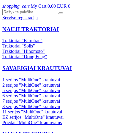
shopping_cart
My Cart
0,00 EUR
0
Serviso registracija
NAUJI TRAKTORIAI
Traktoriai "Farmtrac"
Traktoriai "Solis"
Traktoriai "Hinomoto"
Traktoriai "Dong Feng"
SAVAEIGIAI KRAUTUVAI
1 serijos "MultiOne" krautuvai
2 serijos "MultiOne" krautuvai
5 serijos "MultiOne" krautuvai
6 serijos "MultiOne" krautuvai
7 serijos "MultiOne" krautuvai
8 serijos "MultiOne" krautuvai
11 serijos "MultiOne" krautuvai
EZ serijos "MultiOne" krautuvai
Priedai "MultiOne" krautuvams