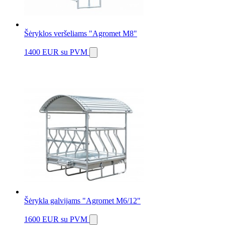
Šėryklos veršeliams "Agromet M8"
1400 EUR
su PVM
Šėrykla galvijams "Agromet M6/12"
1600 EUR
su PVM