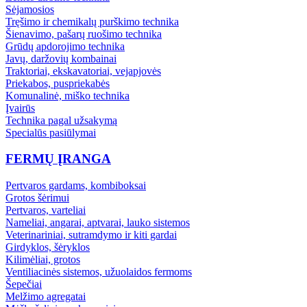
Sėjamosios
Tręšimo ir chemikalų purškimo technika
Šienavimo, pašarų ruošimo technika
Grūdų apdorojimo technika
Javų, daržovių kombainai
Traktoriai, ekskavatoriai, vejapjovės
Priekabos, puspriekabės
Komunalinė, miško technika
Įvairūs
Technika pagal užsakymą
Specialūs pasiūlymai
FERMŲ ĮRANGA
Pertvaros gardams, kombiboksai
Grotos šėrimui
Pertvaros, varteliai
Nameliai, angarai, aptvarai, lauko sistemos
Veterinariniai, sutramdymo ir kiti gardai
Girdyklos, šėryklos
Kilimėliai, grotos
Ventiliacinės sistemos, užuolaidos fermoms
Šepečiai
Melžimo agregatai