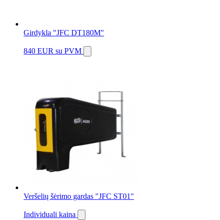
Girdykla "JFC DT180M"
840 EUR
su PVM
Veršelių šėrimo gardas "JFC ST01"
Individuali kaina