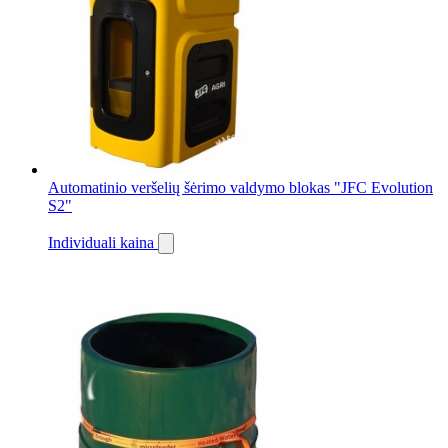
Automatinio veršelių šėrimo valdymo blokas "JFC Evolution
S2"
Individuali kaina