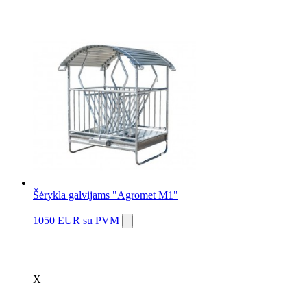
Šėrykla galvijams "Agromet M1"
1050 EUR
su PVM
X