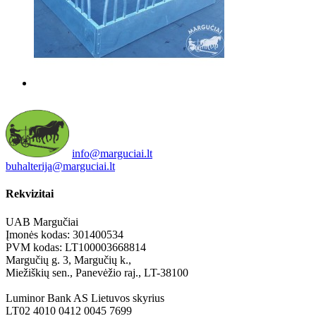
info@marguciai.lt
buhalterija@marguciai.lt
Rekvizitai
UAB Margučiai
Įmonės kodas: 301400534
PVM kodas: LT100003668814
Margučių g. 3, Margučių k.,
Miežiškių sen., Panevėžio raj., LT-38100
Luminor Bank AS Lietuvos skyrius
LT02 4010 0412 0045 7699