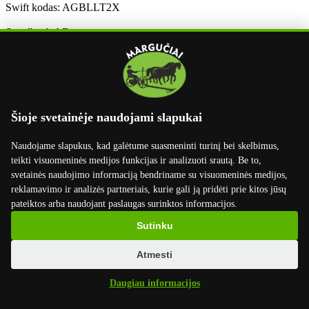
Swift kodas: AGBLLT2X
Swedbank AB
LT50 7300 0101 6630 2746
Swift kodas: HABALT22
Informacija
Pristatymas
Šioje svetainėje naudojami slapukai
Apmokėjimas
Grąžinimas
Naudojame slapukus, kad galėtume suasmeninti turinį bei skelbimus,
Užsakymo grąžinimas
teikti visuomeninės medijos funkcijas ir analizuoti srautą. Be to,
Dirbame su
svetainės naudojimo informaciją bendriname su visuomeninės medijos,
reklamavimo ir analizės partneriais, kurie gali ją pridėti prie kitos jūsų
pateiktos arba naudojant paslaugas surinktos informacijos.
Sutinku
Atmesti
Daugiau informacijos