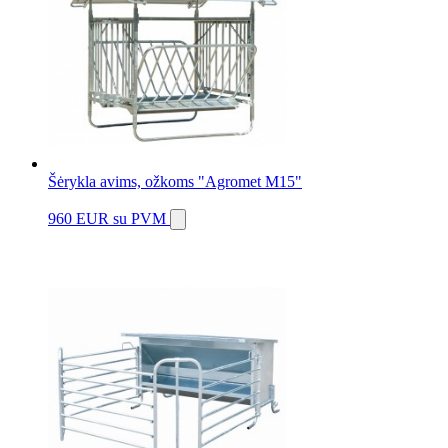
Šėrykla avims, ožkoms "Agromet M15"
960 EUR
su PVM