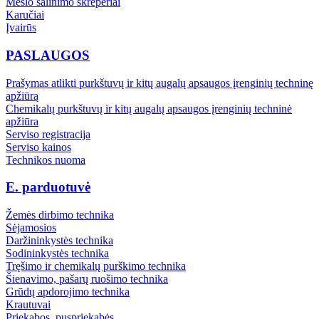
Mėšlo šalinimo skreperiai
Karučiai
Įvairūs
PASLAUGOS
Prašymas atlikti purkštuvų ir kitų augalų apsaugos įrenginių techninę
apžiūrą
Chemikalų purkštuvų ir kitų augalų apsaugos įrenginių techninė
apžiūra
Serviso registracija
Serviso kainos
Technikos nuoma
E. parduotuvė
Žemės dirbimo technika
Sėjamosios
Daržininkystės technika
Sodininkystės technika
Tręšimo ir chemikalų purškimo technika
Šienavimo, pašarų ruošimo technika
Grūdų apdorojimo technika
Krautuvai
Priekabos, puspriekabės