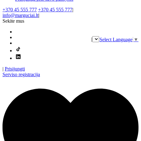
+370 45 555 777
+370 45 555 777
|
info@marguciai.lt
|
Sekite mus
|
Select Language
▼
|
Prisijungti
Serviso registracija