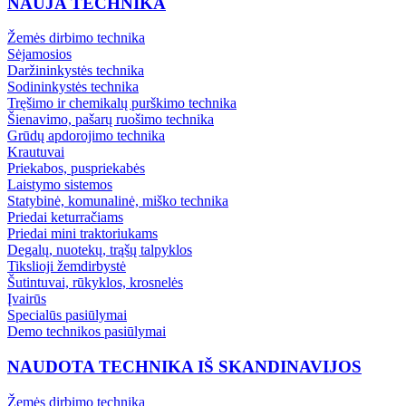
NAUJA TECHNIKA
Žemės dirbimo technika
Sėjamosios
Daržininkystės technika
Sodininkystės technika
Tręšimo ir chemikalų purškimo technika
Šienavimo, pašarų ruošimo technika
Grūdų apdorojimo technika
Krautuvai
Priekabos, puspriekabės
Laistymo sistemos
Statybinė, komunalinė, miško technika
Priedai keturračiams
Priedai mini traktoriukams
Degalų, nuotekų, trąšų talpyklos
Tikslioji žemdirbystė
Šutintuvai, rūkyklos, krosnelės
Įvairūs
Specialūs pasiūlymai
Demo technikos pasiūlymai
NAUDOTA TECHNIKA IŠ SKANDINAVIJOS
Žemės dirbimo technika