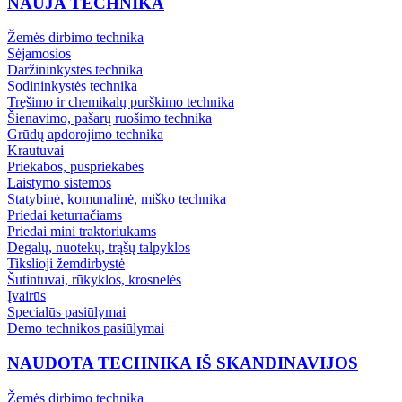
NAUJA TECHNIKA
Žemės dirbimo technika
Sėjamosios
Daržininkystės technika
Sodininkystės technika
Tręšimo ir chemikalų purškimo technika
Šienavimo, pašarų ruošimo technika
Grūdų apdorojimo technika
Krautuvai
Priekabos, puspriekabės
Laistymo sistemos
Statybinė, komunalinė, miško technika
Priedai keturračiams
Priedai mini traktoriukams
Degalų, nuotekų, trąšų talpyklos
Tikslioji žemdirbystė
Šutintuvai, rūkyklos, krosnelės
Įvairūs
Specialūs pasiūlymai
Demo technikos pasiūlymai
NAUDOTA TECHNIKA IŠ SKANDINAVIJOS
Žemės dirbimo technika