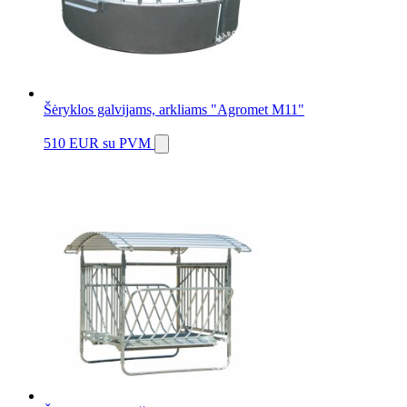
Šėryklos galvijams, arkliams "Agromet M11"
510 EUR
su PVM