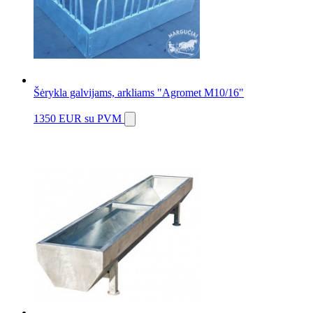
Šėrykla galvijams, arkliams "Agromet M10/16"
1350 EUR
su PVM