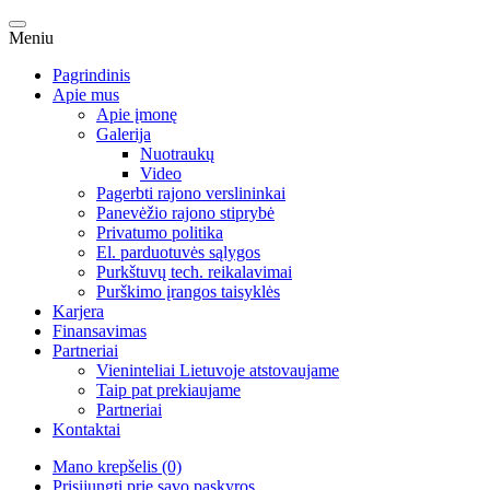
Meniu
Pagrindinis
Apie mus
Apie įmonę
Galerija
Nuotraukų
Video
Pagerbti rajono verslininkai
Panevėžio rajono stiprybė
Privatumo politika
El. parduotuvės sąlygos
Purkštuvų tech. reikalavimai
Purškimo įrangos taisyklės
Karjera
Finansavimas
Partneriai
Vieninteliai Lietuvoje atstovaujame
Taip pat prekiaujame
Partneriai
Kontaktai
Mano krepšelis (0)
Prisijungti prie savo paskyros