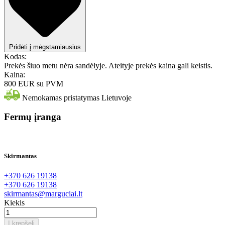
Pridėti į mėgstamiausius
Kodas:
Prekės šiuo metu nėra sandėlyje. Ateityje prekės kaina gali keistis.
Kaina:
800 EUR
su PVM
Nemokamas pristatymas Lietuvoje
Fermų įranga
Skirmantas
+370 626 19138
+370 626 19138
skirmantas@marguciai.lt
Kiekis
Į krepšelį