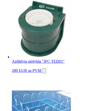
Apšildyta girdykla "JFC TED01"
280 EUR
su PVM