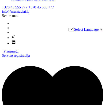
+370 45 555 777
+370 45 555 777
|
info@marguciai.lt
|
Sekite mus
|
Select Language
▼
|
Prisijungti
Serviso registracija