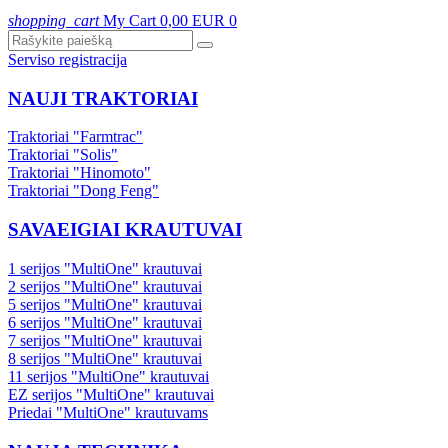
shopping_cart
My Cart
0,00 EUR
0
Serviso registracija
NAUJI TRAKTORIAI
Traktoriai "Farmtrac"
Traktoriai "Solis"
Traktoriai "Hinomoto"
Traktoriai "Dong Feng"
SAVAEIGIAI KRAUTUVAI
1 serijos "MultiOne" krautuvai
2 serijos "MultiOne" krautuvai
5 serijos "MultiOne" krautuvai
6 serijos "MultiOne" krautuvai
7 serijos "MultiOne" krautuvai
8 serijos "MultiOne" krautuvai
11 serijos "MultiOne" krautuvai
EZ serijos "MultiOne" krautuvai
Priedai "MultiOne" krautuvams