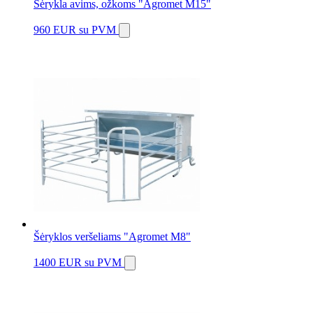
Šėrykla avims, ožkoms "Agromet M15"
960 EUR
su PVM
Šėryklos veršeliams "Agromet M8"
1400 EUR
su PVM