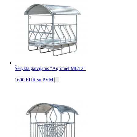
Šėrykla galvijams "Agromet M6/12"
1600 EUR
su PVM