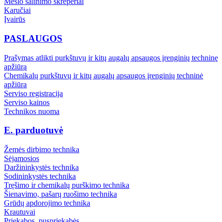
Mėšlo šalinimo skreperiai
Karučiai
Įvairūs
PASLAUGOS
Prašymas atlikti purkštuvų ir kitų augalų apsaugos įrenginių techninę
apžiūrą
Chemikalų purkštuvų ir kitų augalų apsaugos įrenginių techninė
apžiūra
Serviso registracija
Serviso kainos
Technikos nuoma
E. parduotuvė
Žemės dirbimo technika
Sėjamosios
Daržininkystės technika
Sodininkystės technika
Tręšimo ir chemikalų purškimo technika
Šienavimo, pašarų ruošimo technika
Grūdų apdorojimo technika
Krautuvai
Priekabos, puspriekabės