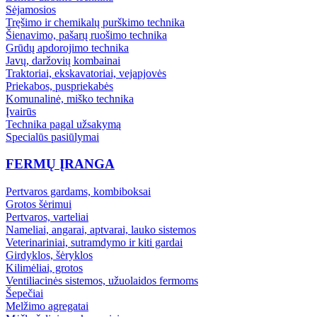
Sėjamosios
Tręšimo ir chemikalų purškimo technika
Šienavimo, pašarų ruošimo technika
Grūdų apdorojimo technika
Javų, daržovių kombainai
Traktoriai, ekskavatoriai, vejapjovės
Priekabos, puspriekabės
Komunalinė, miško technika
Įvairūs
Technika pagal užsakymą
Specialūs pasiūlymai
FERMŲ ĮRANGA
Pertvaros gardams, kombiboksai
Grotos šėrimui
Pertvaros, varteliai
Nameliai, angarai, aptvarai, lauko sistemos
Veterinariniai, sutramdymo ir kiti gardai
Girdyklos, šėryklos
Kilimėliai, grotos
Ventiliacinės sistemos, užuolaidos fermoms
Šepečiai
Melžimo agregatai