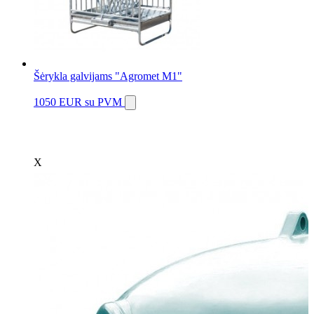
Šėrykla galvijams "Agromet M1"
1050 EUR
su PVM
X