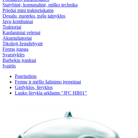
Statybinė, komunalinė, miško technika
Priedai mini traktoriukams
Degalų, nuotekų, trąšų talpyklos
Javų kombainai
Traktoriai
Kardaniniai velenai
Akumuliatoriai
Tikslioji žemdirbystė
Fermų įranga
Svarstyklės
Barbekiu įrankiai
Įvairūs
Pagrindinis
Fermų ir mėšlo šalinimo įrengimai
Girdyklos, šėryklos
Lauko šėrykla arkliams "JFC HB01"