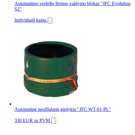
Automatinio veršelių šėrimo valdymo blokas "JFC Evolution
S2"
Individuali kaina
Automatinė neužšąlanti girdykla "JFC WT-01-PL"
330 EUR
su PVM