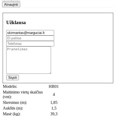
Užklausa
Siųsti
Modelis:
HB01
Maitinimo vietų skaičius
4
(vnt):
Skersmuo (m):
1,85
Aukštis (m):
1,5
Masė (kg):
39,3