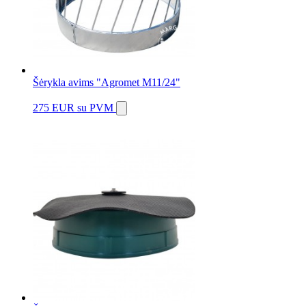
Šėrykla avims "Agromet M11/24"
275 EUR
su PVM