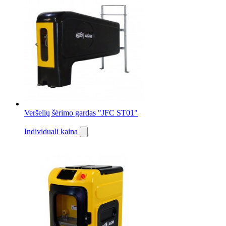
Veršelių šėrimo gardas "JFC ST01"
Individuali kaina