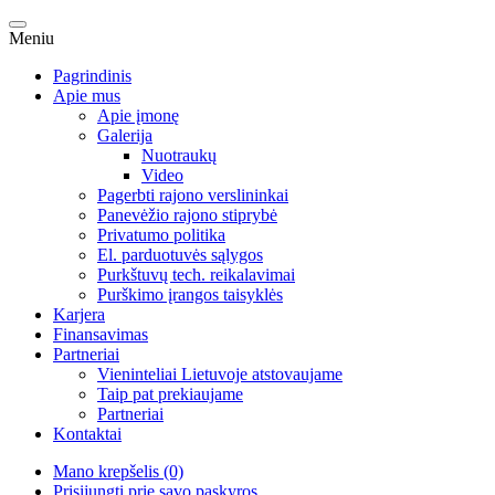
Meniu
Pagrindinis
Apie mus
Apie įmonę
Galerija
Nuotraukų
Video
Pagerbti rajono verslininkai
Panevėžio rajono stiprybė
Privatumo politika
El. parduotuvės sąlygos
Purkštuvų tech. reikalavimai
Purškimo įrangos taisyklės
Karjera
Finansavimas
Partneriai
Vieninteliai Lietuvoje atstovaujame
Taip pat prekiaujame
Partneriai
Kontaktai
Mano krepšelis (0)
Prisijungti prie savo paskyros