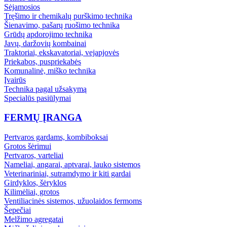
Sėjamosios
Tręšimo ir chemikalų purškimo technika
Šienavimo, pašarų ruošimo technika
Grūdų apdorojimo technika
Javų, daržovių kombainai
Traktoriai, ekskavatoriai, vejapjovės
Priekabos, puspriekabės
Komunalinė, miško technika
Įvairūs
Technika pagal užsakymą
Specialūs pasiūlymai
FERMŲ ĮRANGA
Pertvaros gardams, kombiboksai
Grotos šėrimui
Pertvaros, varteliai
Nameliai, angarai, aptvarai, lauko sistemos
Veterinariniai, sutramdymo ir kiti gardai
Girdyklos, šėryklos
Kilimėliai, grotos
Ventiliacinės sistemos, užuolaidos fermoms
Šepečiai
Melžimo agregatai