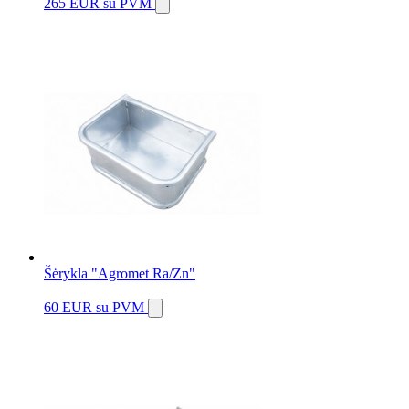
265 EUR
su PVM
Šėrykla "Agromet Ra/Zn"
60 EUR
su PVM