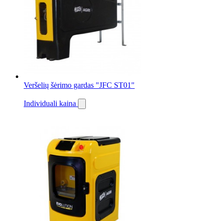
Veršelių šėrimo gardas "JFC ST01"
Individuali kaina