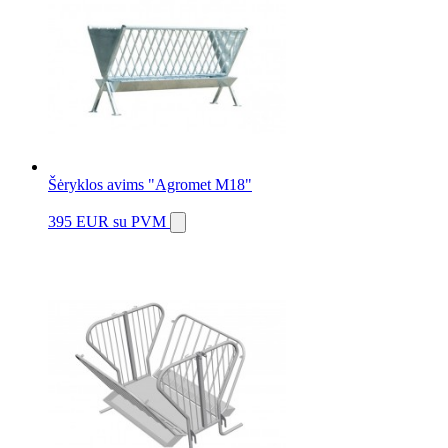
Šėryklos avims "Agromet M18"
395 EUR
su PVM