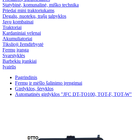
Statybinė, komunalinė, miško technika
Priedai mini traktoriukams
Degalų, nuotekų, trąšų talpyklos
Javų kombainai
Traktoriai
Kardaniniai velenai
Akumuliatoriai
Tikslioji žemdirbystė
Fermų įranga
Svarstyklės
Barbekiu įrankiai
Įvairūs
Pagrindinis
Fermų ir mėšlo šalinimo įrengimai
Girdyklos, šėryklos
Automatinės girdyklos "JFC DT-TO100, TOT-F, TOT-W"