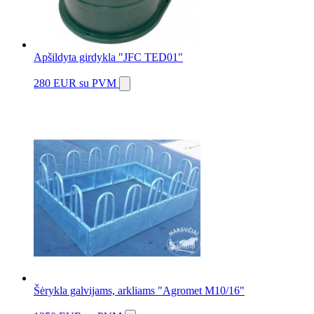
Apšildyta girdykla "JFC TED01"
280 EUR
su PVM
Šėrykla galvijams, arkliams "Agromet M10/16"