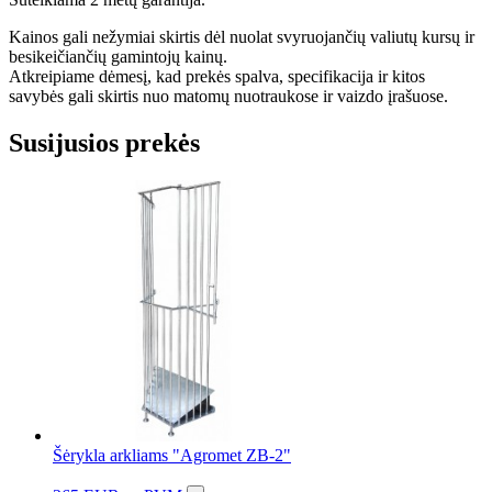
Kainos gali nežymiai skirtis dėl nuolat svyruojančių valiutų kursų ir
besikeičiančių gamintojų kainų.
Atkreipiame dėmesį, kad prekės spalva, specifikacija ir kitos
savybės gali skirtis nuo matomų nuotraukose ir vaizdo įrašuose.
Susijusios prekės
Šėrykla arkliams "Agromet ZB-2"