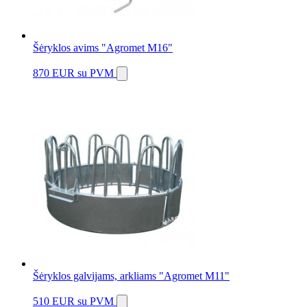
Šėryklos avims "Agromet M16"
870 EUR
su PVM
Šėryklos galvijams, arkliams "Agromet M11"
510 EUR
su PVM