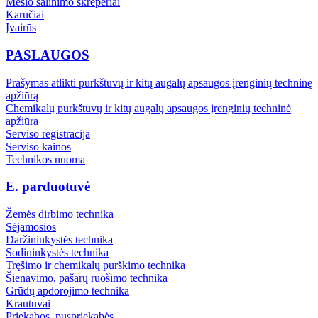
Mėšlo šalinimo skreperiai
Karučiai
Įvairūs
PASLAUGOS
Prašymas atlikti purkštuvų ir kitų augalų apsaugos įrenginių techninę
apžiūrą
Chemikalų purkštuvų ir kitų augalų apsaugos įrenginių techninė
apžiūra
Serviso registracija
Serviso kainos
Technikos nuoma
E. parduotuvė
Žemės dirbimo technika
Sėjamosios
Daržininkystės technika
Sodininkystės technika
Tręšimo ir chemikalų purškimo technika
Šienavimo, pašarų ruošimo technika
Grūdų apdorojimo technika
Krautuvai
Priekabos, puspriekabės