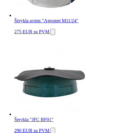
Šėrykla avims "Agromet M11/24"
275 EUR
su PVM
Šėrykla "JFC BF01"
290 EUR
su PVM