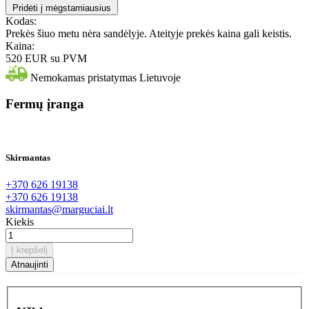
Pridėti į mėgstamiausius
Kodas:
Prekės šiuo metu nėra sandėlyje. Ateityje prekės kaina gali keistis.
Kaina:
520 EUR
su PVM
Nemokamas pristatymas Lietuvoje
Fermų įranga
Skirmantas
+370 626 19138
+370 626 19138
skirmantas@marguciai.lt
Kiekis
Į krepšelį