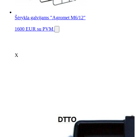
Šėrykla galvijams "Agromet M6/12"
1600 EUR
su PVM
X