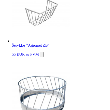
Šėryklos "Agromet ZB"
55 EUR
su PVM