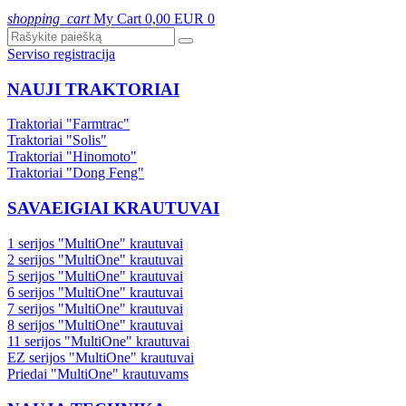
shopping_cart
My Cart
0,00 EUR
0
Serviso registracija
NAUJI TRAKTORIAI
Traktoriai "Farmtrac"
Traktoriai "Solis"
Traktoriai "Hinomoto"
Traktoriai "Dong Feng"
SAVAEIGIAI KRAUTUVAI
1 serijos "MultiOne" krautuvai
2 serijos "MultiOne" krautuvai
5 serijos "MultiOne" krautuvai
6 serijos "MultiOne" krautuvai
7 serijos "MultiOne" krautuvai
8 serijos "MultiOne" krautuvai
11 serijos "MultiOne" krautuvai
EZ serijos "MultiOne" krautuvai
Priedai "MultiOne" krautuvams