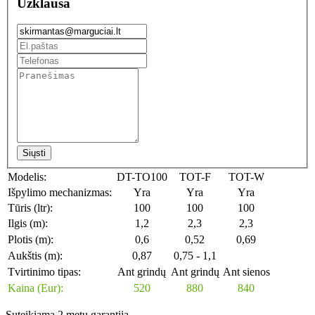
Užklausa
Siųsti
Modelis:
DT-TO100
TOT-F
TOT-W
Išpylimo mechanizmas:
Yra
Yra
Yra
Tūris (ltr):
100
100
100
Ilgis (m):
1,2
2,3
2,3
Plotis (m):
0,6
0,52
0,69
Aukštis (m):
0,87
0,75 - 1,1
Tvirtinimo tipas:
Ant grindų
Ant grindų
Ant sienos
Kaina (Eur):
520
880
840
Suteikiama 2 metų garantija.