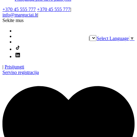
+370 45 555 777
+370 45 555 777
|
info@marguciai.lt
|
Sekite mus
|
Select Language
▼
|
Prisijungti
Serviso registracija