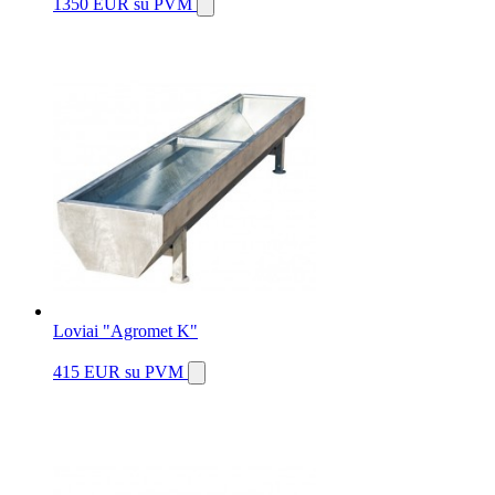
1350 EUR
su PVM
Loviai "Agromet K"
415 EUR
su PVM