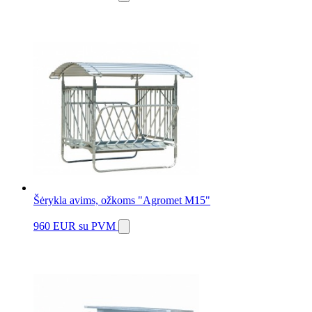
Šėrykla avims, ožkoms "Agromet M15"
960 EUR
su PVM