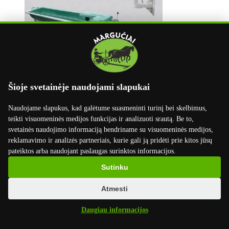
Šioje svetainėje naudojami slapukai
Naudojame slapukus, kad galėtume suasmeninti turinį bei skelbimus,
teikti visuomeninės medijos funkcijas ir analizuoti srautą. Be to,
svetainės naudojimo informaciją bendriname su visuomeninės medijos,
reklamavimo ir analizės partneriais, kurie gali ją pridėti prie kitos jūsų
pateiktos arba naudojant paslaugas surinktos informacijos.
Sutinku
Atmesti
info@marguciai.lt
buhalterija@marguciai.lt
Daugiau informacijos
Rekvizitai