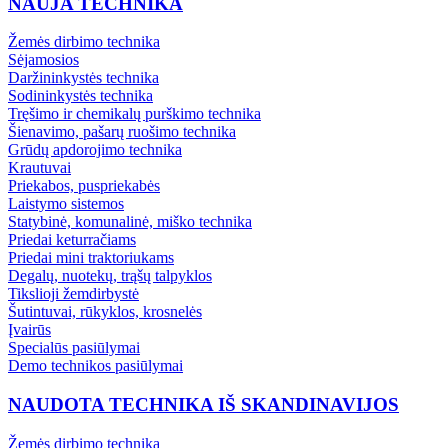
NAUJA TECHNIKA
Žemės dirbimo technika
Sėjamosios
Daržininkystės technika
Sodininkystės technika
Tręšimo ir chemikalų purškimo technika
Šienavimo, pašarų ruošimo technika
Grūdų apdorojimo technika
Krautuvai
Priekabos, puspriekabės
Laistymo sistemos
Statybinė, komunalinė, miško technika
Priedai keturračiams
Priedai mini traktoriukams
Degalų, nuotekų, trąšų talpyklos
Tikslioji žemdirbystė
Šutintuvai, rūkyklos, krosnelės
Įvairūs
Specialūs pasiūlymai
Demo technikos pasiūlymai
NAUDOTA TECHNIKA IŠ SKANDINAVIJOS
Žemės dirbimo technika