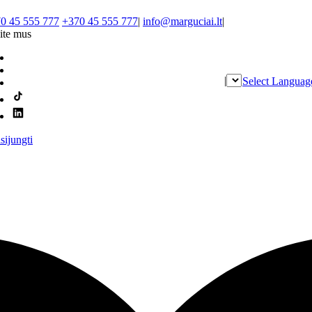
0 45 555 777
+370 45 555 777
|
info@marguciai.lt
|
ite mus
|
Select Languag
isijungti