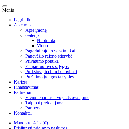
Meniu
Pagrindinis
Apie mus
Apie įmonę
Galerija
Nuotraukų
Video
Pagerbti rajono verslininkai
Panevėžio rajono stiprybė
Privatumo politika
El. parduotuvės sąlygos
Purkštuvų tech. reikalavimai
Purškimo įrangos taisyklės
Karjera
Finansavimas
Partneriai
Vieninteliai Lietuvoje atstovaujame
Taip pat prekiaujame
Partneriai
Kontaktai
Mano krepšelis (0)
Prisijungti prie savo paskyros