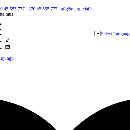
0 45 555 777
+370 45 555 777
|
info@marguciai.lt
|
ite mus
|
Select Languag
isijungti