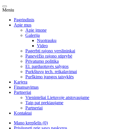
Meniu
Pagrindinis
Apie mus
Apie įmonę
Galerija
Nuotraukų
Video
Pagerbti rajono verslininkai
Panevėžio rajono stiprybė
Privatumo politika
El. parduotuvės sąlygos
Purkštuvų tech. reikalavimai
Purškimo įrangos taisyklės
Karjera
Finansavimas
Partneriai
Vieninteliai Lietuvoje atstovaujame
Taip pat prekiaujame
Partneriai
Kontaktai
Mano krepšelis (0)
Prisijungti prie savo paskyros