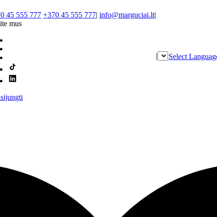
0 45 555 777
+370 45 555 777
|
info@marguciai.lt
|
ite mus
|
Select Languag
isijungti