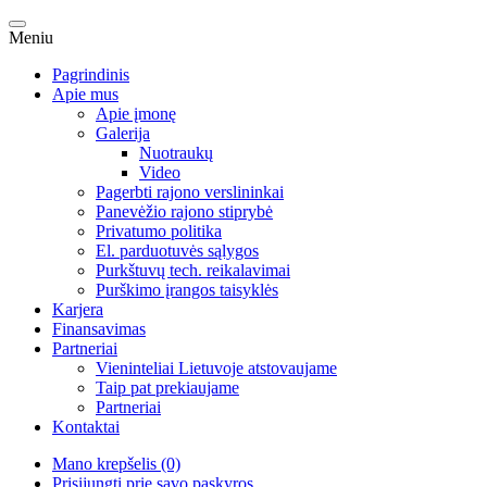
Meniu
Pagrindinis
Apie mus
Apie įmonę
Galerija
Nuotraukų
Video
Pagerbti rajono verslininkai
Panevėžio rajono stiprybė
Privatumo politika
El. parduotuvės sąlygos
Purkštuvų tech. reikalavimai
Purškimo įrangos taisyklės
Karjera
Finansavimas
Partneriai
Vieninteliai Lietuvoje atstovaujame
Taip pat prekiaujame
Partneriai
Kontaktai
Mano krepšelis (0)
Prisijungti prie savo paskyros