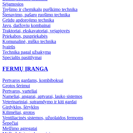
Sėjamosios
Tręšimo ir chemikalų purškimo technika
Šienavimo, pašarų ruošimo technika
Grūdų apdorojimo technika
Javų, daržovių kombainai
Traktoriai, ekskavatoriai, vejapjovės
Priekabos, puspriekabės
Komunalinė, miško technika
Įvairūs
Technika pagal užsakymą
Specialūs pasiūlymai
FERMŲ ĮRANGA
Pertvaros gardams, kombiboksai
Grotos šėrimui
Pertvaros, varteliai
Nameliai, angarai, aptvarai, lauko sistemos
Veterinariniai, sutramdymo ir kiti gardai
Girdyklos, šėryklos
Kilimėliai, grotos
Ventiliacinės sistemos, užuolaidos fermoms
Šepečiai
Melžimo agregatai