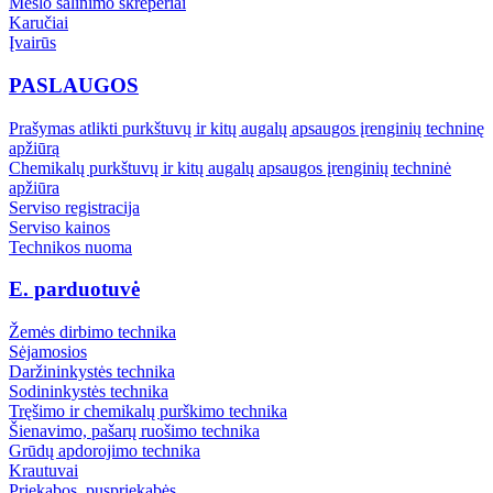
Mėšlo šalinimo skreperiai
Karučiai
Įvairūs
PASLAUGOS
Prašymas atlikti purkštuvų ir kitų augalų apsaugos įrenginių techninę
apžiūrą
Chemikalų purkštuvų ir kitų augalų apsaugos įrenginių techninė
apžiūra
Serviso registracija
Serviso kainos
Technikos nuoma
E. parduotuvė
Žemės dirbimo technika
Sėjamosios
Daržininkystės technika
Sodininkystės technika
Tręšimo ir chemikalų purškimo technika
Šienavimo, pašarų ruošimo technika
Grūdų apdorojimo technika
Krautuvai
Priekabos, puspriekabės