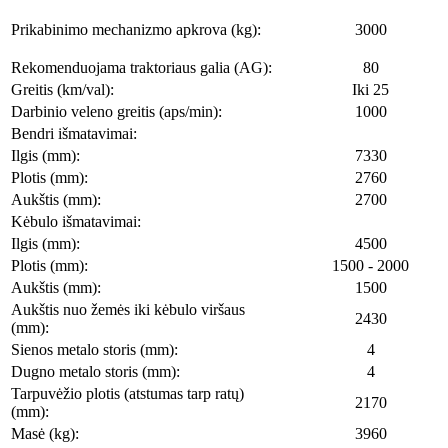
Prikabinimo mechanizmo apkrova (kg):
3000
Rekomenduojama traktoriaus galia (AG):
80
Greitis (km/val):
Iki 25
Darbinio veleno greitis (aps/min):
1000
Bendri išmatavimai:
Ilgis (mm):
7330
Plotis (mm):
2760
Aukštis (mm):
2700
Kėbulo išmatavimai:
Ilgis (mm):
4500
Plotis (mm):
1500 - 2000
Aukštis (mm):
1500
Aukštis nuo žemės iki kėbulo viršaus
2430
(mm):
Sienos metalo storis (mm):
4
Dugno metalo storis (mm):
4
Tarpuvėžio plotis (atstumas tarp ratų)
2170
(mm):
Masė (kg):
3960