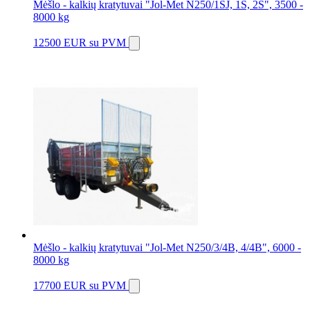
Mėšlo - kalkių kratytuvai "Jol-Met N250/1SJ, 1S, 2S", 3500 -
8000 kg
12500 EUR
su PVM
Mėšlo - kalkių kratytuvai "Jol-Met N250/3/4B, 4/4B", 6000 -
8000 kg
17700 EUR
su PVM