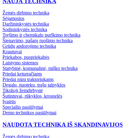
NAUJA TECHNIKA
Žemės dirbimo technika
Sėjamosios
Daržininkystės technika
Sodininkystės technika
Tręšimo ir chemikalų purškimo technika
Šienavimo, pašarų ruošimo technika
Grūdų apdorojimo technika
Krautuvai
Priekabos, puspriekabės
Laistymo sistemos
Statybinė, komunalinė, miško technika
Priedai keturračiams
Priedai mini traktoriukams
Degalų, nuotekų, trąšų talpyklos
Tikslioji žemdirbystė
Šutintuvai, rūkyklos, krosnelės
Įvairūs
Specialūs pasiūlymai
Demo technikos pasiūlymai
NAUDOTA TECHNIKA IŠ SKANDINAVIJOS
Žemės dirbimo technika