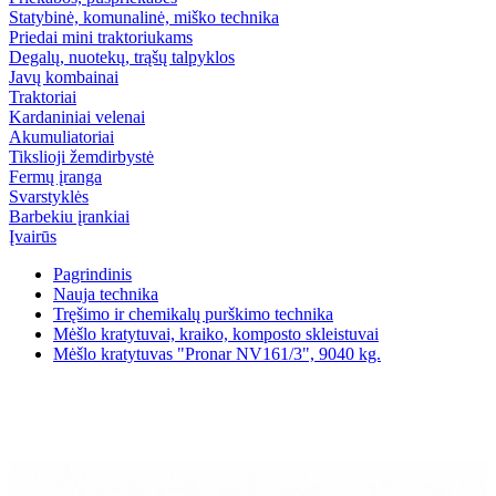
Statybinė, komunalinė, miško technika
Priedai mini traktoriukams
Degalų, nuotekų, trąšų talpyklos
Javų kombainai
Traktoriai
Kardaniniai velenai
Akumuliatoriai
Tikslioji žemdirbystė
Fermų įranga
Svarstyklės
Barbekiu įrankiai
Įvairūs
Pagrindinis
Nauja technika
Tręšimo ir chemikalų purškimo technika
Mėšlo kratytuvai, kraiko, komposto skleistuvai
Mėšlo kratytuvas "Pronar NV161/3", 9040 kg.