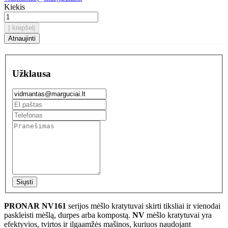
Kiekis
Į krepšelį
Užklausa
Siųsti
PRONAR NV161
serijos mėšlo kratytuvai skirti tiksliai ir vienodai
paskleisti mėšlą, durpes arba kompostą.
NV
mėšlo kratytuvai yra
efektyvios, tvirtos ir ilgaamžės mašinos, kuriuos naudojant