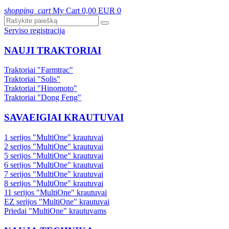
shopping_cart
My Cart
0,00 EUR
0
Serviso registracija
NAUJI TRAKTORIAI
Traktoriai "Farmtrac"
Traktoriai "Solis"
Traktoriai "Hinomoto"
Traktoriai "Dong Feng"
SAVAEIGIAI KRAUTUVAI
1 serijos "MultiOne" krautuvai
2 serijos "MultiOne" krautuvai
5 serijos "MultiOne" krautuvai
6 serijos "MultiOne" krautuvai
7 serijos "MultiOne" krautuvai
8 serijos "MultiOne" krautuvai
11 serijos "MultiOne" krautuvai
EZ serijos "MultiOne" krautuvai
Priedai "MultiOne" krautuvams