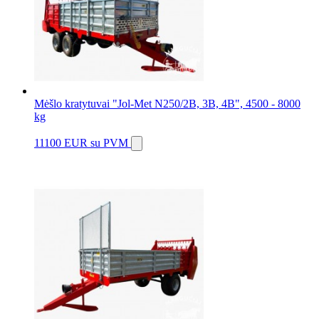
Mėšlo kratytuvai "Jol-Met N250/2B, 3B, 4B", 4500 - 8000
kg
11100 EUR
su PVM