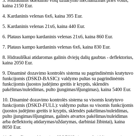
3. Hidraulinis skleidimo volų uždarymo mechanizmas prieš volus,
kaina 2150 Eur.
4. Kardaninis velenas 6x6, kaina 395 Eur.
5. Kardaninis velenas 21x6, kaina 440 Eur.
6. Plataus kampo kardaninis velenas 21x6, kaina 860 Eur.
7. Plataus kampo kardaninis velenas 6x6, kaina 830 Eur.
8. Hidrauliškai atidaromas galinis dviejų dalių gaubtas - deflektorius,
kaina 2050 Eur.
9. Dinaminė dozavimo kontrolės sistema su pagrindinėmis kratytuvo
funkcijomis (DSKD-BASIC): valdymo pultas su pagrindinėmis
funkcijomis (juostos judėjimo greitis ir kryptis, sklendės
pakėlimas/nuleidimas, pulto įjungimas/išjungimas), kaina 5400 Eur.
10. Dinaminė dozavimo kontrolės sistema su visomis kratytuvo
funkcijomis (DSKD-FULL): valdymo pultas su visomis funkcijomis
(juostos judėjimo greitis ir kryptis, sklendės pakėlimas/nuleidimas,
pulto įjungimas/išjungimas, galinės atvartos pakėlimas/nuleidimas
arba deflektorių atidarymas/uždarymas, darbiniai žibintai), kaina
8050 Eur.