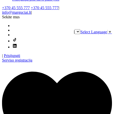
+370 45 555 777
+370 45 555 777
|
info@marguciai.lt
|
Sekite mus
|
Select Language
▼
|
Prisijungti
Serviso registracija