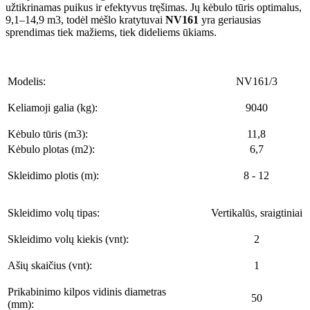
užtikrinamas puikus ir efektyvus tręšimas. Jų kėbulo tūris optimalus,
9,1–14,9 m3, todėl mėšlo kratytuvai
NV161
yra geriausias
sprendimas tiek mažiems, tiek dideliems ūkiams.
Modelis:
NV161/3
Keliamoji galia (kg):
9040
Kėbulo tūris (m3):
11,8
Kėbulo plotas (m2):
6,7
Skleidimo plotis (m):
8 - 12
Skleidimo volų tipas:
Vertikalūs, sraigtiniai
Skleidimo volų kiekis (vnt):
2
Ašių skaičius (vnt):
1
Prikabinimo kilpos vidinis diametras
50
(mm):