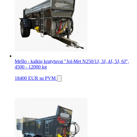
Mėšlo - kalkių kratytuvai "Jol-Met N250/1J, 3J, 4J, 5J, 6J",
4500 - 12000 kg
18400 EUR
su PVM