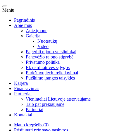
Meniu
Pagrindinis
Apie mus
Apie įmonę
Galerija
Nuotraukų
Video
Pagerbti rajono verslininkai
Panevėžio rajono stiprybė
Privatumo politika
El. parduotuvės sąlygos
Purkštuvų tech. reikalavimai
Purškimo įrangos taisyklės
Karjera
Finansavimas
Partneriai
Vieninteliai Lietuvoje atstovaujame
Taip pat prekiaujame
Partneriai
Kontaktai
Mano krepšelis (0)
Prisijungti prie savo paskyros