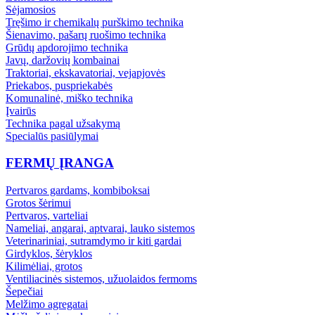
Sėjamosios
Tręšimo ir chemikalų purškimo technika
Šienavimo, pašarų ruošimo technika
Grūdų apdorojimo technika
Javų, daržovių kombainai
Traktoriai, ekskavatoriai, vejapjovės
Priekabos, puspriekabės
Komunalinė, miško technika
Įvairūs
Technika pagal užsakymą
Specialūs pasiūlymai
FERMŲ ĮRANGA
Pertvaros gardams, kombiboksai
Grotos šėrimui
Pertvaros, varteliai
Nameliai, angarai, aptvarai, lauko sistemos
Veterinariniai, sutramdymo ir kiti gardai
Girdyklos, šėryklos
Kilimėliai, grotos
Ventiliacinės sistemos, užuolaidos fermoms
Šepečiai
Melžimo agregatai