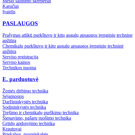
Mėšlo šalinimo skreperiai
Karučiai
Įvairūs
PASLAUGOS
Prašymas atlikti purkštuvų ir kitų augalų apsaugos įrenginių techninę
apžiūrą
Chemikalų purkštuvų ir kitų augalų apsaugos įrenginių techninė
apžiūra
Serviso registracija
Serviso kainos
Technikos nuoma
E. parduotuvė
Žemės dirbimo technika
Sėjamosios
Daržininkystės technika
Sodininkystės technika
Tręšimo ir chemikalų purškimo technika
Šienavimo, pašarų ruošimo technika
Grūdų apdorojimo technika
Krautuvai
Priekabos, puspriekabės