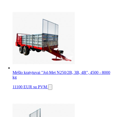
Mėšlo kratytuvai "Jol-Met N250/2B, 3B, 4B", 4500 - 8000
kg
11100 EUR
su PVM