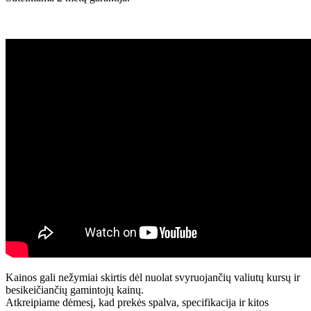
Kainos gali nežymiai skirtis dėl nuolat svyruojančių valiutų kursų ir
besikeičiančių gamintojų kainų.
Atkreipiame dėmesį, kad prekės spalva, specifikacija ir kitos