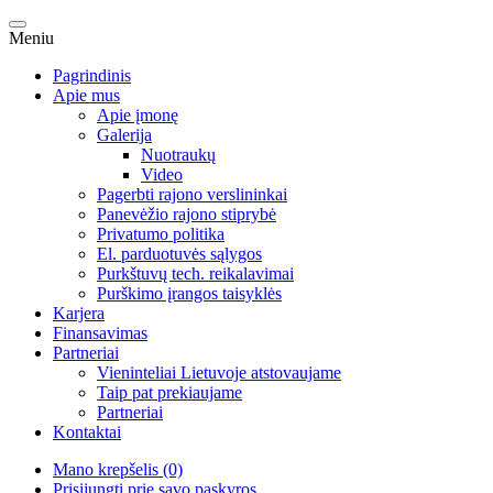
Meniu
Pagrindinis
Apie mus
Apie įmonę
Galerija
Nuotraukų
Video
Pagerbti rajono verslininkai
Panevėžio rajono stiprybė
Privatumo politika
El. parduotuvės sąlygos
Purkštuvų tech. reikalavimai
Purškimo įrangos taisyklės
Karjera
Finansavimas
Partneriai
Vieninteliai Lietuvoje atstovaujame
Taip pat prekiaujame
Partneriai
Kontaktai
Mano krepšelis (0)
Prisijungti prie savo paskyros