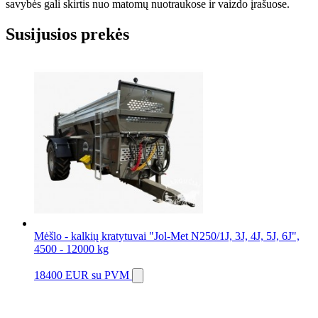
savybės gali skirtis nuo matomų nuotraukose ir vaizdo įrašuose.
Susijusios prekės
Mėšlo - kalkių kratytuvai "Jol-Met N250/1J, 3J, 4J, 5J, 6J",
4500 - 12000 kg
18400 EUR
su PVM