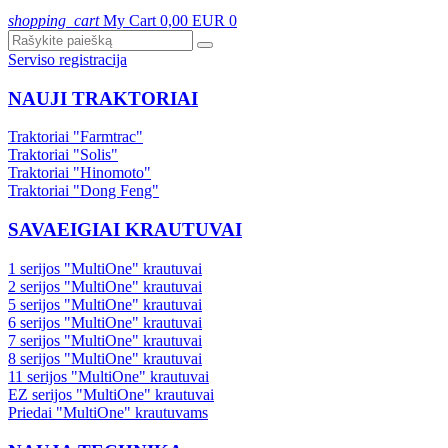
shopping_cart
My Cart
0,00 EUR
0
Serviso registracija
NAUJI TRAKTORIAI
Traktoriai "Farmtrac"
Traktoriai "Solis"
Traktoriai "Hinomoto"
Traktoriai "Dong Feng"
SAVAEIGIAI KRAUTUVAI
1 serijos "MultiOne" krautuvai
2 serijos "MultiOne" krautuvai
5 serijos "MultiOne" krautuvai
6 serijos "MultiOne" krautuvai
7 serijos "MultiOne" krautuvai
8 serijos "MultiOne" krautuvai
11 serijos "MultiOne" krautuvai
EZ serijos "MultiOne" krautuvai
Priedai "MultiOne" krautuvams