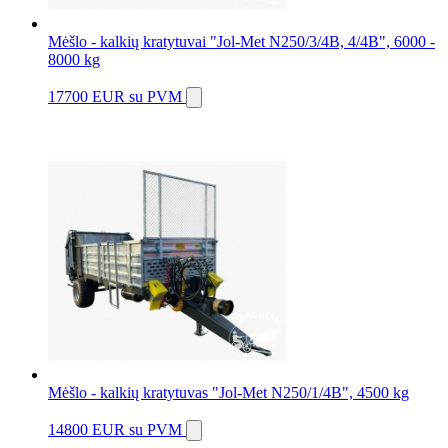
Mėšlo - kalkių kratytuvai "Jol-Met N250/3/4B, 4/4B", 6000 -
8000 kg
17700 EUR
su PVM
Mėšlo - kalkių kratytuvas "Jol-Met N250/1/4B", 4500 kg
14800 EUR
su PVM