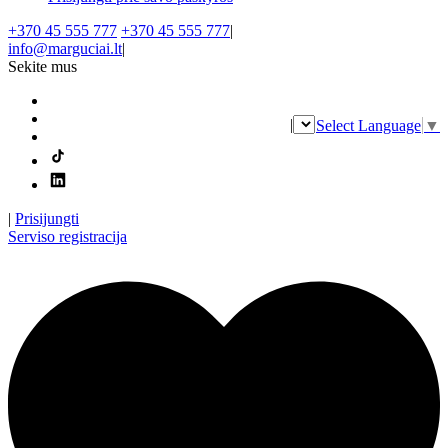
+370 45 555 777
+370 45 555 777
|
info@marguciai.lt
|
Sekite mus
|
Select Language
▼
|
Prisijungti
Serviso registracija