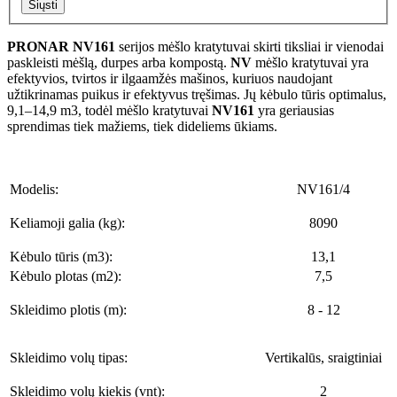
Siųsti
PRONAR NV161
serijos mėšlo kratytuvai skirti tiksliai ir vienodai
paskleisti mėšlą, durpes arba kompostą.
NV
mėšlo kratytuvai yra
efektyvios, tvirtos ir ilgaamžės mašinos, kuriuos naudojant
užtikrinamas puikus ir efektyvus tręšimas. Jų kėbulo tūris optimalus,
9,1–14,9 m3, todėl mėšlo kratytuvai
NV161
yra geriausias
sprendimas tiek mažiems, tiek dideliems ūkiams.
Modelis:
NV161/4
Keliamoji galia (kg):
8090
Kėbulo tūris (m3):
13,1
Kėbulo plotas (m2):
7,5
Skleidimo plotis (m):
8 - 12
Skleidimo volų tipas:
Vertikalūs, sraigtiniai
Skleidimo volų kiekis (vnt):
2