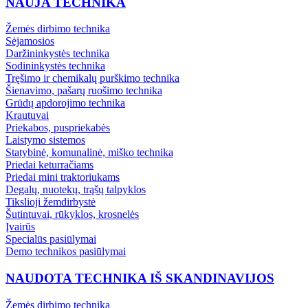
NAUJA TECHNIKA
Žemės dirbimo technika
Sėjamosios
Daržininkystės technika
Sodininkystės technika
Tręšimo ir chemikalų purškimo technika
Šienavimo, pašarų ruošimo technika
Grūdų apdorojimo technika
Krautuvai
Priekabos, puspriekabės
Laistymo sistemos
Statybinė, komunalinė, miško technika
Priedai keturračiams
Priedai mini traktoriukams
Degalų, nuotekų, trąšų talpyklos
Tikslioji žemdirbystė
Šutintuvai, rūkyklos, krosnelės
Įvairūs
Specialūs pasiūlymai
Demo technikos pasiūlymai
NAUDOTA TECHNIKA IŠ SKANDINAVIJOS
Žemės dirbimo technika