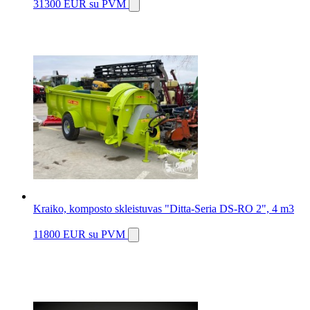
31300 EUR
su PVM
Kraiko, komposto skleistuvas "Ditta-Seria DS-RO 2", 4 m3
11800 EUR
su PVM