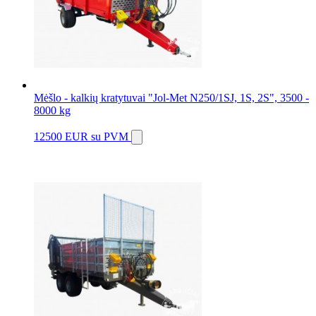
Mėšlo - kalkių kratytuvai "Jol-Met N250/1SJ, 1S, 2S", 3500 -
8000 kg
12500 EUR
su PVM