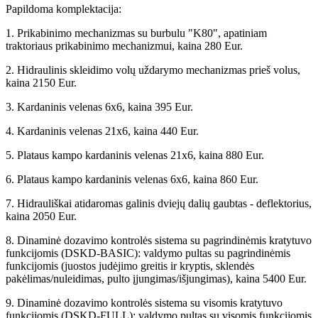
Papildoma komplektacija:
1. Prikabinimo mechanizmas su burbulu "K80", apatiniam
traktoriaus prikabinimo mechanizmui, kaina 280 Eur.
2. Hidraulinis skleidimo volų uždarymo mechanizmas prieš volus,
kaina 2150 Eur.
3. Kardaninis velenas 6x6, kaina 395 Eur.
4. Kardaninis velenas 21x6, kaina 440 Eur.
5. Plataus kampo kardaninis velenas 21x6, kaina 880 Eur.
6. Plataus kampo kardaninis velenas 6x6, kaina 860 Eur.
7. Hidrauliškai atidaromas galinis dviejų dalių gaubtas - deflektorius,
kaina 2050 Eur.
8. Dinaminė dozavimo kontrolės sistema su pagrindinėmis kratytuvo
funkcijomis (DSKD-BASIC): valdymo pultas su pagrindinėmis
funkcijomis (juostos judėjimo greitis ir kryptis, sklendės
pakėlimas/nuleidimas, pulto įjungimas/išjungimas), kaina 5400 Eur.
9. Dinaminė dozavimo kontrolės sistema su visomis kratytuvo
funkcijomis (DSKD-FULL): valdymo pultas su visomis funkcijomis