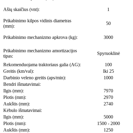
Ašių skaičius (vnt):
1
Prikabinimo kilpos vidinis diametras
50
(mm):
Prikabinimo mechanizmo apkrova (kg):
3000
Prikabinimo mechanizmo amortizacijos
Spyruoklinė
tipas:
Rekomenduojama traktoriaus galia (AG):
100
Greitis (km/val):
Iki 25
Darbinio veleno greitis (aps/min):
1000
Bendri išmatavimai:
Ilgis (mm):
7970
Plotis (mm):
2970
Aukštis (mm):
2740
Kėbulo išmatavimai:
Ilgis (mm):
5000
Plotis (mm):
1500 - 2000
Aukštis (mm):
1250