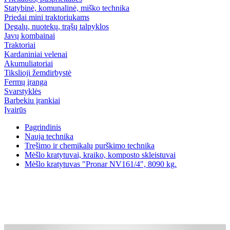
Statybinė, komunalinė, miško technika
Priedai mini traktoriukams
Degalų, nuotekų, trąšų talpyklos
Javų kombainai
Traktoriai
Kardaniniai velenai
Akumuliatoriai
Tikslioji žemdirbystė
Fermų įranga
Svarstyklės
Barbekiu įrankiai
Įvairūs
Pagrindinis
Nauja technika
Tręšimo ir chemikalų purškimo technika
Mėšlo kratytuvai, kraiko, komposto skleistuvai
Mėšlo kratytuvas "Pronar NV161/4", 8090 kg.