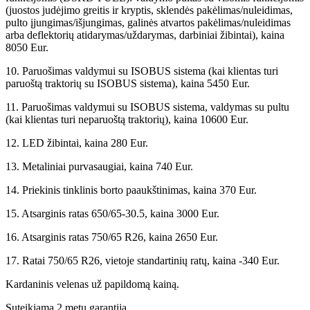
(juostos judėjimo greitis ir kryptis, sklendės pakėlimas/nuleidimas,
pulto įjungimas/išjungimas, galinės atvartos pakėlimas/nuleidimas
arba deflektorių atidarymas/uždarymas, darbiniai žibintai), kaina
8050 Eur.
10. Paruošimas valdymui su ISOBUS sistema (kai klientas turi
paruoštą traktorių su ISOBUS sistema), kaina 5450 Eur.
11. Paruošimas valdymui su ISOBUS sistema, valdymas su pultu
(kai klientas turi neparuoštą traktorių), kaina 10600 Eur.
12. LED žibintai, kaina 280 Eur.
13. Metaliniai purvasaugiai, kaina 740 Eur.
14. Priekinis tinklinis borto paaukštinimas, kaina 370 Eur.
15. Atsarginis ratas 650/65-30.5, kaina 3000 Eur.
16. Atsarginis ratas 750/65 R26, kaina 2650 Eur.
17. Ratai 750/65 R26, vietoje standartinių ratų, kaina -340 Eur.
Kardaninis velenas už papildomą kainą.
Suteikiama 2 metų garantija.