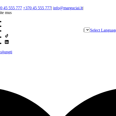
0 45 555 777
+370 45 555 777
|
info@marguciai.lt
|
ite mus
|
Select Languag
isijungti