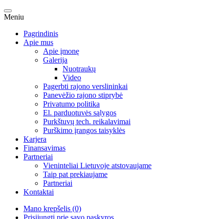
Meniu
Pagrindinis
Apie mus
Apie įmonę
Galerija
Nuotraukų
Video
Pagerbti rajono verslininkai
Panevėžio rajono stiprybė
Privatumo politika
El. parduotuvės sąlygos
Purkštuvų tech. reikalavimai
Purškimo įrangos taisyklės
Karjera
Finansavimas
Partneriai
Vieninteliai Lietuvoje atstovaujame
Taip pat prekiaujame
Partneriai
Kontaktai
Mano krepšelis (0)
Prisijungti prie savo paskyros