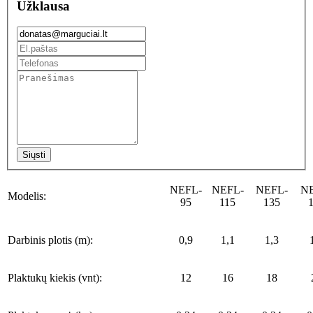
Užklausa
Siųsti
NEFL-
NEFL-
NEFL-
N
Modelis:
95
115
135
Darbinis plotis (m):
0,9
1,1
1,3
Plaktukų kiekis (vnt):
12
16
18