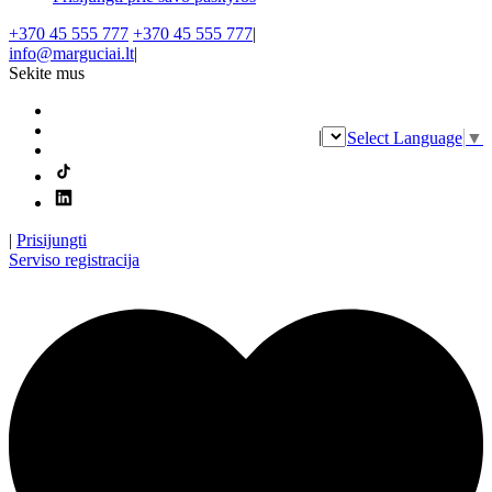
+370 45 555 777
+370 45 555 777
|
info@marguciai.lt
|
Sekite mus
|
Select Language
▼
|
Prisijungti
Serviso registracija