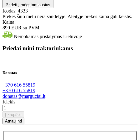
Pridėti į mėgstamiausius
Kodas:
4333
Prekės šiuo metu nėra sandėlyje. Ateityje prekės kaina gali keistis.
Kaina:
899 EUR
su PVM
Nemokamas pristatymas Lietuvoje
Priedai mini traktoriukams
Donatas
+370 616 55819
+370 616 55819
donatas@marguciai.lt
Kiekis
Į krepšelį