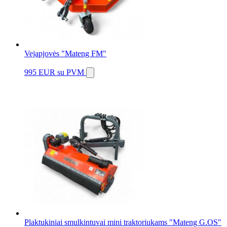
Vejapjovės "Mateng FM"
995 EUR
su PVM
Plaktukiniai smulkintuvai mini traktoriukams "Mateng G.OS"