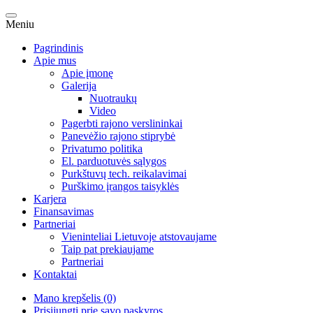
Meniu
Pagrindinis
Apie mus
Apie įmonę
Galerija
Nuotraukų
Video
Pagerbti rajono verslininkai
Panevėžio rajono stiprybė
Privatumo politika
El. parduotuvės sąlygos
Purkštuvų tech. reikalavimai
Purškimo įrangos taisyklės
Karjera
Finansavimas
Partneriai
Vieninteliai Lietuvoje atstovaujame
Taip pat prekiaujame
Partneriai
Kontaktai
Mano krepšelis (0)
Prisijungti prie savo paskyros