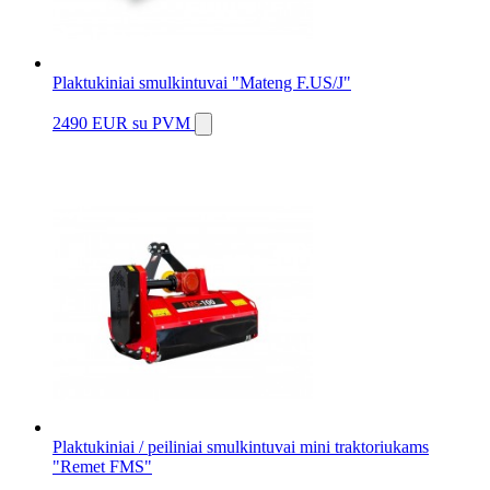
Plaktukiniai smulkintuvai "Mateng F.US/J"
2490 EUR
su PVM
Plaktukiniai / peiliniai smulkintuvai mini traktoriukams
"Remet FMS"