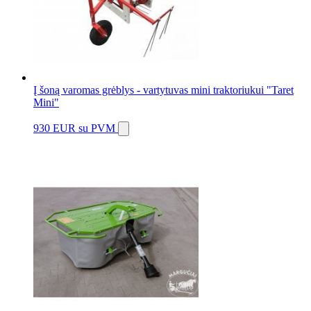
Į šoną varomas grėblys - vartytuvas mini traktoriukui "Taret
Mini"
930 EUR
su PVM