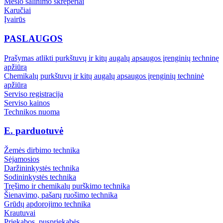
Mėšlo šalinimo skreperiai
Karučiai
Įvairūs
PASLAUGOS
Prašymas atlikti purkštuvų ir kitų augalų apsaugos įrenginių techninę
apžiūrą
Chemikalų purkštuvų ir kitų augalų apsaugos įrenginių techninė
apžiūra
Serviso registracija
Serviso kainos
Technikos nuoma
E. parduotuvė
Žemės dirbimo technika
Sėjamosios
Daržininkystės technika
Sodininkystės technika
Tręšimo ir chemikalų purškimo technika
Šienavimo, pašarų ruošimo technika
Grūdų apdorojimo technika
Krautuvai
Priekabos, puspriekabės