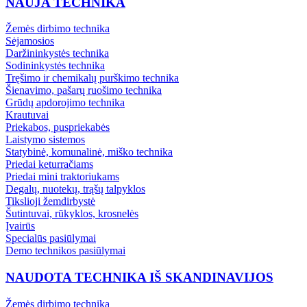
NAUJA TECHNIKA
Žemės dirbimo technika
Sėjamosios
Daržininkystės technika
Sodininkystės technika
Tręšimo ir chemikalų purškimo technika
Šienavimo, pašarų ruošimo technika
Grūdų apdorojimo technika
Krautuvai
Priekabos, puspriekabės
Laistymo sistemos
Statybinė, komunalinė, miško technika
Priedai keturračiams
Priedai mini traktoriukams
Degalų, nuotekų, trąšų talpyklos
Tikslioji žemdirbystė
Šutintuvai, rūkyklos, krosnelės
Įvairūs
Specialūs pasiūlymai
Demo technikos pasiūlymai
NAUDOTA TECHNIKA IŠ SKANDINAVIJOS
Žemės dirbimo technika