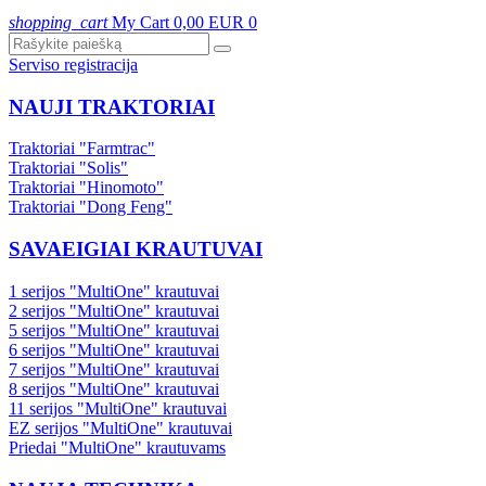
shopping_cart
My Cart
0,00 EUR
0
Serviso registracija
NAUJI TRAKTORIAI
Traktoriai "Farmtrac"
Traktoriai "Solis"
Traktoriai "Hinomoto"
Traktoriai "Dong Feng"
SAVAEIGIAI KRAUTUVAI
1 serijos "MultiOne" krautuvai
2 serijos "MultiOne" krautuvai
5 serijos "MultiOne" krautuvai
6 serijos "MultiOne" krautuvai
7 serijos "MultiOne" krautuvai
8 serijos "MultiOne" krautuvai
11 serijos "MultiOne" krautuvai
EZ serijos "MultiOne" krautuvai
Priedai "MultiOne" krautuvams