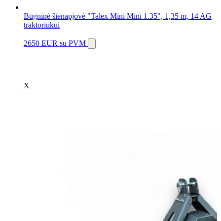
Būgninė šienapjovė "Talex Mini Mini 1.35", 1,35 m, 14 AG
traktoriukui
2650 EUR
su PVM
X