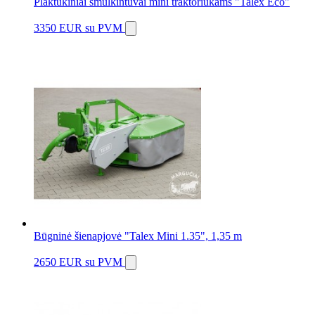
Plaktukiniai smulkintuvai mini traktoriukams "Talex Eco"
3350 EUR
su PVM
Būgninė šienapjovė "Talex Mini 1.35", 1,35 m
2650 EUR
su PVM