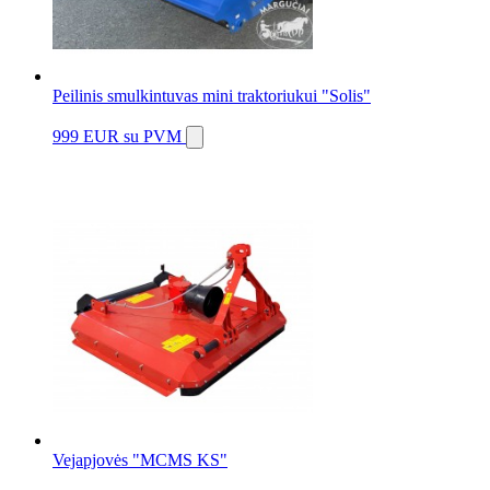
Peilinis smulkintuvas mini traktoriukui "Solis"
999 EUR
su PVM
Vejapjovės "MCMS KS"