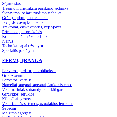
Sėjamosios
Tręšimo ir chemikalų purškimo technika
Šienavimo, pašarų ruošimo technika
Grūdų apdorojimo technika
Javų, daržovių kombainai
Traktoriai, ekskavatoriai, vejapjovės
Priekabos, puspriekabės
Komunalinė, miško technika
Įvairūs
Technika pagal užsakymą
Specialūs pasiūlymai
FERMŲ ĮRANGA
Pertvaros gardams, kombiboksai
Grotos šėrimui
Pertvaros, varteliai
Nameliai, angarai, aptvarai, lauko sistemos
Veterinariniai, sutramdymo ir kiti gardai
Girdyklos, šėryklos
Kilimėliai, grotos
Ventiliacinės sistemos, užuolaidos fermoms
Šepečiai
Melžimo agregatai