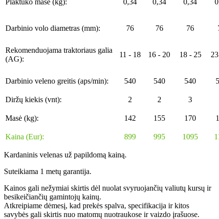
Plaktuko masė (kg):
0,34
0,34
0,34
0
Darbinio volo diametras (mm):
76
76
76
Rekomenduojama traktoriaus galia
11 - 18
16 - 20
18 - 25
23
(AG):
Darbinio veleno greitis (aps/min):
540
540
540
Diržų kiekis (vnt):
2
2
3
Masė (kg):
142
155
170
Kaina (Eur):
899
995
1095
1
Kardaninis velenas už papildomą kainą.
Suteikiama 1 metų garantija.
Kainos gali nežymiai skirtis dėl nuolat svyruojančių valiutų kursų ir
besikeičiančių gamintojų kainų.
Atkreipiame dėmesį, kad prekės spalva, specifikacija ir kitos
savybės gali skirtis nuo matomų nuotraukose ir vaizdo įrašuose.