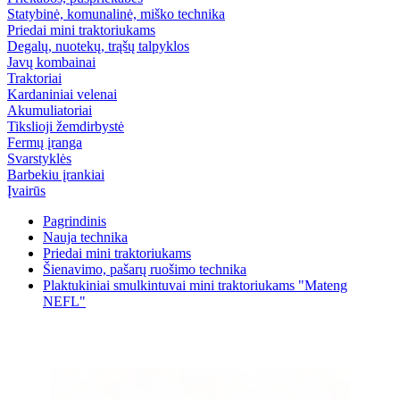
Statybinė, komunalinė, miško technika
Priedai mini traktoriukams
Degalų, nuotekų, trąšų talpyklos
Javų kombainai
Traktoriai
Kardaniniai velenai
Akumuliatoriai
Tikslioji žemdirbystė
Fermų įranga
Svarstyklės
Barbekiu įrankiai
Įvairūs
Pagrindinis
Nauja technika
Priedai mini traktoriukams
Šienavimo, pašarų ruošimo technika
Plaktukiniai smulkintuvai mini traktoriukams "Mateng
NEFL"