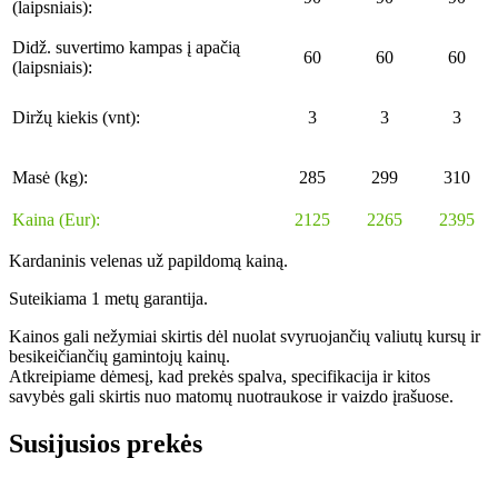
(laipsniais):
Didž. suvertimo kampas į apačią
60
60
60
(laipsniais):
Diržų kiekis (vnt):
3
3
3
Masė (kg):
285
299
310
Kaina (Eur):
2125
2265
2395
Kardaninis velenas už papildomą kainą.
Suteikiama 1 metų garantija.
Kainos gali nežymiai skirtis dėl nuolat svyruojančių valiutų kursų ir
besikeičiančių gamintojų kainų.
Atkreipiame dėmesį, kad prekės spalva, specifikacija ir kitos
savybės gali skirtis nuo matomų nuotraukose ir vaizdo įrašuose.
Susijusios prekės