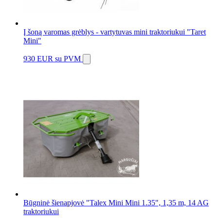
Į šoną varomas grėblys - vartytuvas mini traktoriukui "Taret
Mini"
930 EUR
su PVM
Būgninė šienapjovė "Talex Mini Mini 1.35", 1,35 m, 14 AG
traktoriukui