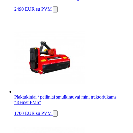
2490 EUR
su PVM
Plaktukiniai / peiliniai smulkintuvai mini traktoriukams
"Remet FMS"
1700 EUR
su PVM