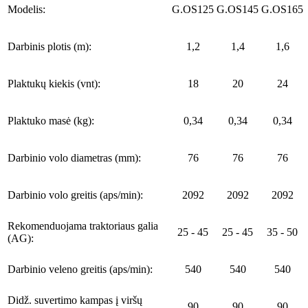
Modelis:
G.OS125
G.OS145
G.OS165
Darbinis plotis (m):
1,2
1,4
1,6
Plaktukų kiekis (vnt):
18
20
24
Plaktuko masė (kg):
0,34
0,34
0,34
Darbinio volo diametras (mm):
76
76
76
Darbinio volo greitis (aps/min):
2092
2092
2092
Rekomenduojama traktoriaus galia
25 - 45
25 - 45
35 - 50
(AG):
Darbinio veleno greitis (aps/min):
540
540
540
Didž. suvertimo kampas į viršų
90
90
90