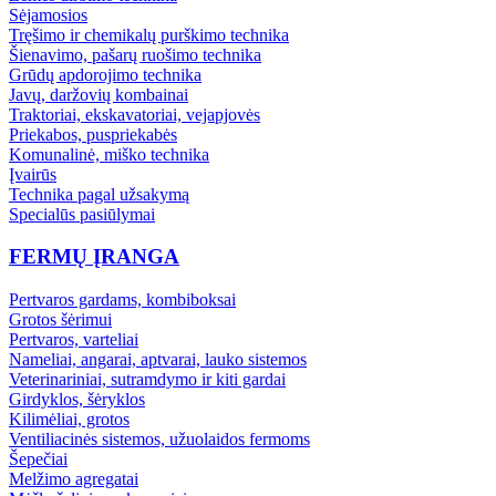
Sėjamosios
Tręšimo ir chemikalų purškimo technika
Šienavimo, pašarų ruošimo technika
Grūdų apdorojimo technika
Javų, daržovių kombainai
Traktoriai, ekskavatoriai, vejapjovės
Priekabos, puspriekabės
Komunalinė, miško technika
Įvairūs
Technika pagal užsakymą
Specialūs pasiūlymai
FERMŲ ĮRANGA
Pertvaros gardams, kombiboksai
Grotos šėrimui
Pertvaros, varteliai
Nameliai, angarai, aptvarai, lauko sistemos
Veterinariniai, sutramdymo ir kiti gardai
Girdyklos, šėryklos
Kilimėliai, grotos
Ventiliacinės sistemos, užuolaidos fermoms
Šepečiai
Melžimo agregatai