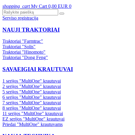
shopping_cart
My Cart
0,00 EUR
0
Serviso registracija
NAUJI TRAKTORIAI
Traktoriai "Farmtrac"
Traktoriai "Solis"
Traktoriai "Hinomoto"
Traktoriai "Dong Feng"
SAVAEIGIAI KRAUTUVAI
1 serijos "MultiOne" krautuvai
2 serijos "MultiOne" krautuvai
5 serijos "MultiOne" krautuvai
6 serijos "MultiOne" krautuvai
7 serijos "MultiOne" krautuvai
8 serijos "MultiOne" krautuvai
11 serijos "MultiOne" krautuvai
EZ serijos "MultiOne" krautuvai
Priedai "MultiOne" krautuvams