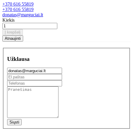
+370 616 55819
+370 616 55819
donatas@marguciai.lt
Kiekis
Į krepšelį
Užklausa
Siųsti