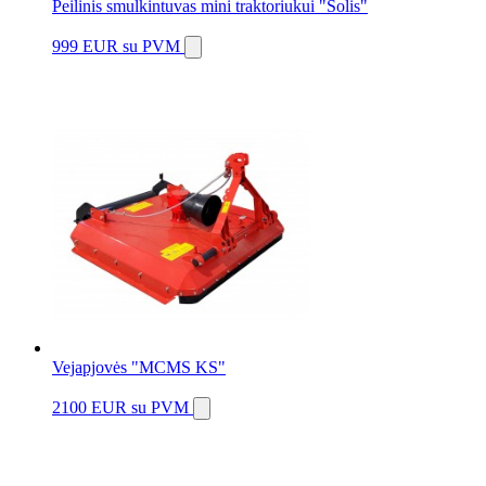
Peilinis smulkintuvas mini traktoriukui "Solis"
999 EUR
su PVM
Vejapjovės "MCMS KS"
2100 EUR
su PVM