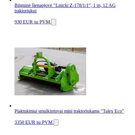
Būgninė šienapjovė "Lisicki Z-178/1/1", 1 m, 12 AG
traktoriukui
930 EUR
su PVM
Plaktukiniai smulkintuvai mini traktoriukams "Talex Eco"
3350 EUR
su PVM