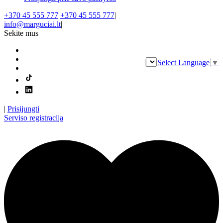
+370 45 555 777
+370 45 555 777
|
info@marguciai.lt
|
Sekite mus
|
Select Language
▼
|
Prisijungti
Serviso registracija