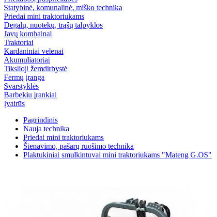
Statybinė, komunalinė, miško technika
Priedai mini traktoriukams
Degalų, nuotekų, trąšų talpyklos
Javų kombainai
Traktoriai
Kardaniniai velenai
Akumuliatoriai
Tikslioji žemdirbystė
Fermų įranga
Svarstyklės
Barbekiu įrankiai
Įvairūs
Pagrindinis
Nauja technika
Priedai mini traktoriukams
Šienavimo, pašarų ruošimo technika
Plaktukiniai smulkintuvai mini traktoriukams "Mateng G.OS"