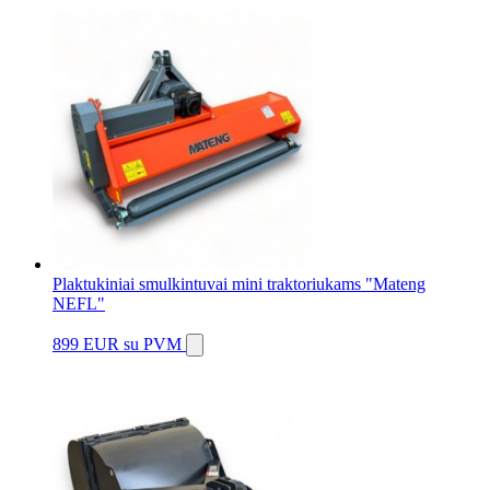
Plaktukiniai smulkintuvai mini traktoriukams "Mateng
NEFL"
899 EUR
su PVM