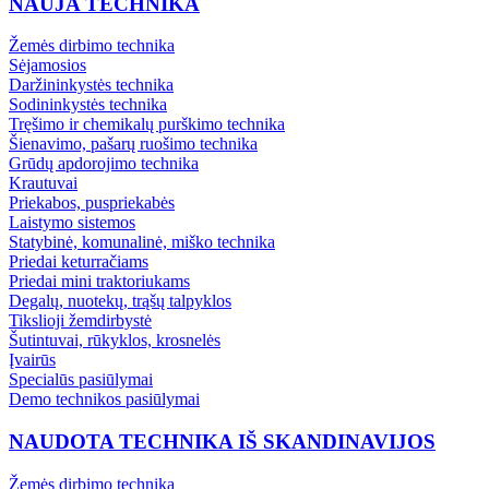
NAUJA TECHNIKA
Žemės dirbimo technika
Sėjamosios
Daržininkystės technika
Sodininkystės technika
Tręšimo ir chemikalų purškimo technika
Šienavimo, pašarų ruošimo technika
Grūdų apdorojimo technika
Krautuvai
Priekabos, puspriekabės
Laistymo sistemos
Statybinė, komunalinė, miško technika
Priedai keturračiams
Priedai mini traktoriukams
Degalų, nuotekų, trąšų talpyklos
Tikslioji žemdirbystė
Šutintuvai, rūkyklos, krosnelės
Įvairūs
Specialūs pasiūlymai
Demo technikos pasiūlymai
NAUDOTA TECHNIKA IŠ SKANDINAVIJOS
Žemės dirbimo technika