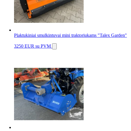
Plaktukiniai smulkintuvai mini traktoriukams "Talex Garden"
3250 EUR
su PVM