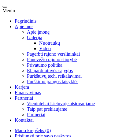
Meniu
Pagrindinis
Apie mus
Apie įmonę
Galerija
Nuotraukų
Video
Pagerbti rajono verslininkai
Panevėžio rajono stiprybė
Privatumo politika
El. parduotuvės sąlygos
Purkštuvų tech. reikalavimai
Purškimo įrangos taisyklės
Karjera
Finansavimas
Partneriai
Vieninteliai Lietuvoje atstovaujame
Taip pat prekiaujame
Partneriai
Kontaktai
Mano krepšelis (0)
Prisijungti prie savo paskyros