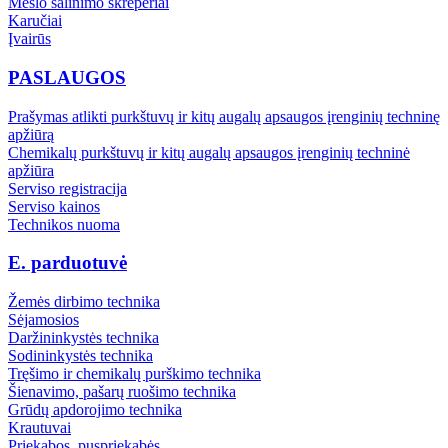
Mėšlo šalinimo skreperiai
Karučiai
Įvairūs
PASLAUGOS
Prašymas atlikti purkštuvų ir kitų augalų apsaugos įrenginių techninę
apžiūrą
Chemikalų purkštuvų ir kitų augalų apsaugos įrenginių techninė
apžiūra
Serviso registracija
Serviso kainos
Technikos nuoma
E. parduotuvė
Žemės dirbimo technika
Sėjamosios
Daržininkystės technika
Sodininkystės technika
Tręšimo ir chemikalų purškimo technika
Šienavimo, pašarų ruošimo technika
Grūdų apdorojimo technika
Krautuvai
Priekabos, puspriekabės